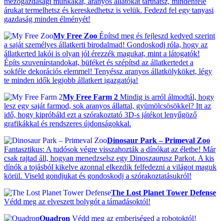
mezőgazdasági munkákat, aranyos állatokat tarthatsz, mindenféle
árukat termelhetsz és kereskedhetsz is velük. Fedezd fel egy tanyasi
gazdaság minden élményét!
My Free Zoo
Építsd meg és fejleszd kedved szerint
a saját személyes állatkerti birodalmad! Gondoskodj róla, hogy az
állatkerted lakói is olyan jól érezzék magukat, mint a látogatók!
Építs szuvenírstandokat, büféket és szépítsd az állatkertedet a
sokféle dekorációs elemmel! Tenyéssz aranyos állatkölyköket, légy
te minden idők legjobb állatkert igazgatója!
My Free Farm 2
Mindig is arról álmodtál, hogy
lesz egy saját farmod, sok aranyos állattal, gyümölcsösökkel? Itt az
idő, hogy kipróbáld ezt a szórakoztató 3D-s játékot lenyűgöző
grafikákkal és rendszeres újdonságokkal.
Dinosaur Park – Primeval Zoo
Fantasztikus: A tudósok végre visszahozták a dínókat az életbe! Már
csak rajtad áll, hogyan menedzselsz egy Dinoszaurusz Parkot. A kis
dínók a tojásból kikelve azonnal elkezdik felfedezni a világot maguk
körül. Viseld gondjukat és gondoskodj a szórakoztatásukról!
The Lost Planet Tower Defense
Védd meg az elveszett bolygót a támadásoktól!
Quadron
Védd meg az emberiséged a robotoktól!