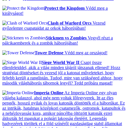
Protect the Kingdom
Védd meg a
királyságot!
Clash of Warlord Orcs
Vezesd
győzelemre csapataidat az orkok háborújában!
Stickmen vs Zombies
Vegyél részt a
pálcikaemberek és a zombik háborújában!
Tower Defense
Védd meg az országod!
Siege World War II
Csapj össze
ellenfeleiddel, akik a világ minden tájáról játszanak ellened! Hozz
stratégiai döntéseket és vezesd jól a katonai műveleteket, hogy
feljebb kerülj a ranglistán. Tudod, mire van szükséged ahhoz, hogy
második világháborús tábornok legyél? Tedd próbára magad!
Imperia Online
Az Imperia Online egy olyan
világba kalauzol, ahol még nem voltak lőfegyverek. Itt az éles
pengék, hosszú nyilak és lovas katonák döntötték el a háborúkat. Ez
az intrikák, hatalmas középkori csatamezők, ostromok, katapultok és
a nehézlovasság kora, amikor páncélba öltözött katonák ezrei
áldozták fel magukat a polgári lakosság életéért. Legendás
hadvezérek töröltek el a föld színéről gazdaságilag stabil államokat