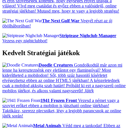
és erős szövetségek köttettek, hogy egységes erővel uralják a
világot! Vívd meg csatáidat és győzz ebben a valósidejű, online
stratégiai játékban! Mutasd meg, hogy te vagy a legjobb stratéga!
The Next Gulf War
Vegyél részt az új
öbölháborúban!
Striptease Nighclub Manager
Vezess egy nightclubbot!
Kedvelt Stratégiai játékok
Doodle Creatures
Gondolkodtál már azon mi
lenne ha kereszteznénk egy elefántot egy flamingóval? Most
kiderítheted a mobilodon! Sőt, több száz hasonló kísérletet
elvégezhetsz ebben az online HTML5 játékban! A képzeletednek
csak a mobilod akksija szab határt! Próbáld ki ezt a nagyszerű online
mobilos játékot, és alkoss valami nagyszerűt!
Játék
1941 Frozen Front
Vezesd a német vagy a
szovjet erőket ebben a mobilon is játszható online játékban!
Taktikázz, szerezz plecsniket, légy a legjobb parancsnok az online
játék során!
Metal Animals
Védd meg a tankodat! Ebben az