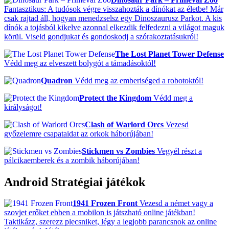
Fantasztikus: A tudósok végre visszahozták a dínókat az életbe! Már
csak rajtad áll, hogyan menedzselsz egy Dinoszaurusz Parkot. A kis
dínók a tojásból kikelve azonnal elkezdik felfedezni a világot maguk
körül. Viseld gondjukat és gondoskodj a szórakoztatásukról!
The Lost Planet Tower Defense
Védd meg az elveszett bolygót a támadásoktól!
Quadron
Védd meg az emberiséged a robotoktól!
Protect the Kingdom
Védd meg a
királyságot!
Clash of Warlord Orcs
Vezesd
győzelemre csapataidat az orkok háborújában!
Stickmen vs Zombies
Vegyél részt a
pálcikaemberek és a zombik háborújában!
Android Stratégiai játékok
1941 Frozen Front
Vezesd a német vagy a
szovjet erőket ebben a mobilon is játszható online játékban!
Taktikázz, szerezz plecsniket, légy a legjobb parancsnok az online