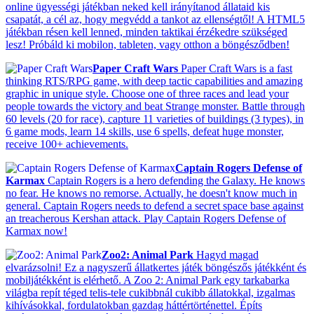
online ügyességi játékban neked kell irányítanod állataid kis
csapatát, a cél az, hogy megvédd a tankot az ellenségtől! A HTML5
játékban résen kell lenned, minden taktikai érzékedre szükséged
lesz! Próbáld ki mobilon, tableten, vagy otthon a böngésződben!
Paper Craft Wars
Paper Craft Wars is a fast
thinking RTS/RPG game, with deep tactic capabilities and amazing
graphic in unique style. Choose one of three races and lead your
people towards the victory and beat Strange monster. Battle through
60 levels (20 for race), capture 11 varieties of buildings (3 types), in
6 game mods, learn 14 skills, use 6 spells, defeat huge monster,
receive 100+ achievements.
Captain Rogers Defense of
Karmax
Captain Rogers is a hero defending the Galaxy. He knows
no fear. He knows no remorse. Actually, he doesn't know much in
general. Captain Rogers needs to defend a secret space base against
an treacherous Kershan attack. Play Captain Rogers Defense of
Karmax now!
Zoo2: Animal Park
Hagyd magad
elvarázsolni! Ez a nagyszerű állatkertes játék böngészős játékként és
mobiljátékként is elérhető. A Zoo 2: Animal Park egy tarkabarka
világba repít téged telis-tele cukibbnál cukibb állatokkal, izgalmas
kihívásokkal, fordulatokban gazdag háttértörténettel. Építs