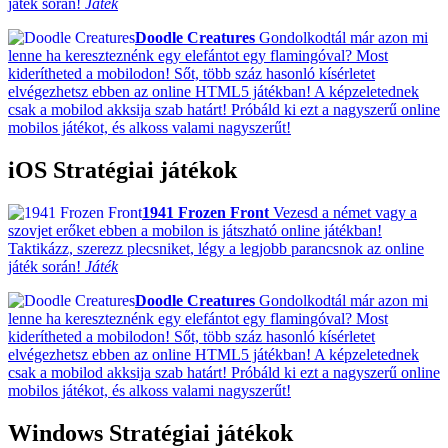
játék során!
Játék
Doodle Creatures
Gondolkodtál már azon mi
lenne ha kereszteznénk egy elefántot egy flamingóval? Most
kiderítheted a mobilodon! Sőt, több száz hasonló kísérletet
elvégezhetsz ebben az online HTML5 játékban! A képzeletednek
csak a mobilod akksija szab határt! Próbáld ki ezt a nagyszerű online
mobilos játékot, és alkoss valami nagyszerűt!
iOS Stratégiai játékok
1941 Frozen Front
Vezesd a német vagy a
szovjet erőket ebben a mobilon is játszható online játékban!
Taktikázz, szerezz plecsniket, légy a legjobb parancsnok az online
játék során!
Játék
Doodle Creatures
Gondolkodtál már azon mi
lenne ha kereszteznénk egy elefántot egy flamingóval? Most
kiderítheted a mobilodon! Sőt, több száz hasonló kísérletet
elvégezhetsz ebben az online HTML5 játékban! A képzeletednek
csak a mobilod akksija szab határt! Próbáld ki ezt a nagyszerű online
mobilos játékot, és alkoss valami nagyszerűt!
Windows Stratégiai játékok