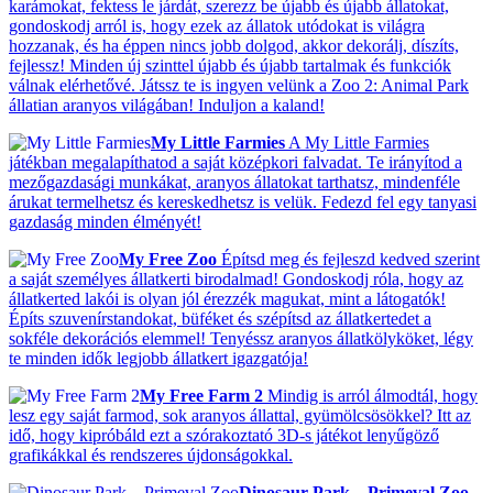
karámokat, fektess le járdát, szerezz be újabb és újabb állatokat,
gondoskodj arról is, hogy ezek az állatok utódokat is világra
hozzanak, és ha éppen nincs jobb dolgod, akkor dekorálj, díszíts,
fejlessz! Minden új szinttel újabb és újabb tartalmak és funkciók
válnak elérhetővé. Játssz te is ingyen velünk a Zoo 2: Animal Park
állatian aranyos világában! Induljon a kaland!
My Little Farmies
A My Little Farmies
játékban megalapíthatod a saját középkori falvadat. Te irányítod a
mezőgazdasági munkákat, aranyos állatokat tarthatsz, mindenféle
árukat termelhetsz és kereskedhetsz is velük. Fedezd fel egy tanyasi
gazdaság minden élményét!
My Free Zoo
Építsd meg és fejleszd kedved szerint
a saját személyes állatkerti birodalmad! Gondoskodj róla, hogy az
állatkerted lakói is olyan jól érezzék magukat, mint a látogatók!
Építs szuvenírstandokat, büféket és szépítsd az állatkertedet a
sokféle dekorációs elemmel! Tenyéssz aranyos állatkölyköket, légy
te minden idők legjobb állatkert igazgatója!
My Free Farm 2
Mindig is arról álmodtál, hogy
lesz egy saját farmod, sok aranyos állattal, gyümölcsösökkel? Itt az
idő, hogy kipróbáld ezt a szórakoztató 3D-s játékot lenyűgöző
grafikákkal és rendszeres újdonságokkal.
Dinosaur Park – Primeval Zoo