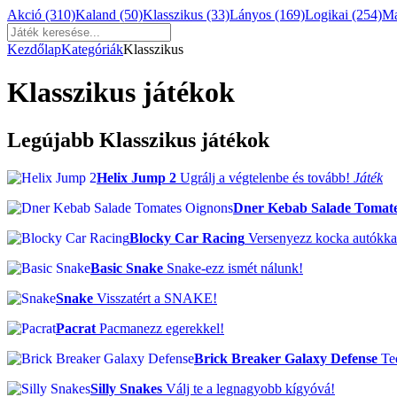
Akció
(310)
Kaland
(50)
Klasszikus
(33)
Lányos
(169)
Logikai
(254)
M
Kezdőlap
Kategóriák
Klasszikus
Klasszikus játékok
Legújabb Klasszikus játékok
Helix Jump 2
Ugrálj a végtelenbe és tovább!
Játék
Dner Kebab Salade Tomate
Blocky Car Racing
Versenyezz kocka autókka
Basic Snake
Snake-ezz ismét nálunk!
Snake
Visszatért a SNAKE!
Pacrat
Pacmanezz egerekkel!
Brick Breaker Galaxy Defense
Ted
Silly Snakes
Válj te a legnagyobb kígyóvá!