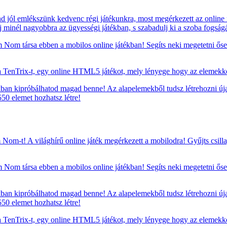
d jól emlékszünk kedvenc régi játékunkra, most megérkezett az online
őj minél nagyobbra az ügyességi játékban, s szabadulj ki a szoba fogs
om társa ebben a mobilos online játékban! Segíts neki megetetni ősei
TenTrix-t, egy online HTML5 játékot, mely lényege hogy az elemekkel
ékban kipróbálhatod magad benne! Az alapelemekből tudsz létrehozni úja
50 elemet hozhatsz létre!
om-t! A világhírű online játék megérkezett a mobilodra! Gyűjts csillagok
om társa ebben a mobilos online játékban! Segíts neki megetetni ősei
ékban kipróbálhatod magad benne! Az alapelemekből tudsz létrehozni úja
50 elemet hozhatsz létre!
TenTrix-t, egy online HTML5 játékot, mely lényege hogy az elemekkel