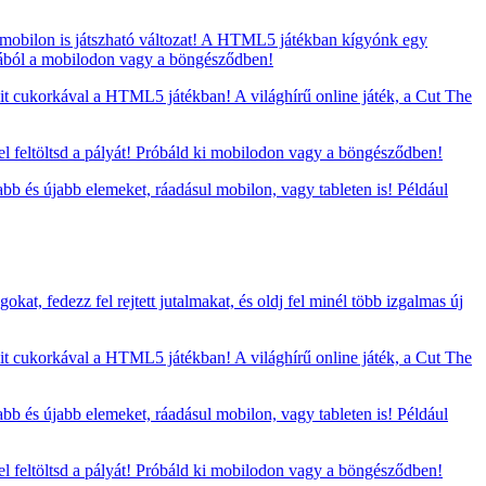
 mobilon is játszható változat! A HTML5 játékban kígyónk egy
ágából a mobilodon vagy a böngésződben!
t cukorkával a HTML5 játékban! A világhírű online játék, a Cut The
 feltöltsd a pályát! Próbáld ki mobilodon vagy a böngésződben!
bb és újabb elemeket, ráadásul mobilon, vagy tableten is! Például
at, fedezz fel rejtett jutalmakat, és oldj fel minél több izgalmas új
t cukorkával a HTML5 játékban! A világhírű online játék, a Cut The
bb és újabb elemeket, ráadásul mobilon, vagy tableten is! Például
 feltöltsd a pályát! Próbáld ki mobilodon vagy a böngésződben!