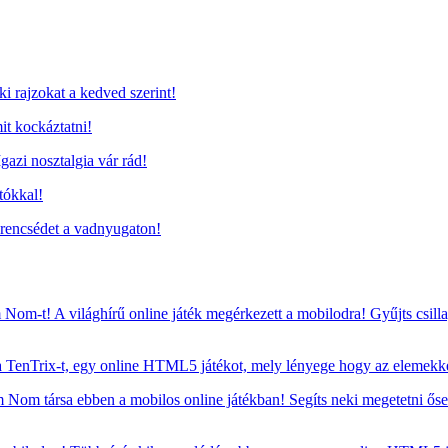
i rajzokat a kedved szerint!
it kockáztatni!
gazi nosztalgia vár rád!
tókkal!
rencsédet a vadnyugaton!
om-t! A világhírű online játék megérkezett a mobilodra! Gyűjts csillagok
TenTrix-t, egy online HTML5 játékot, mely lényege hogy az elemekkel
om társa ebben a mobilos online játékban! Segíts neki megetetni ősei