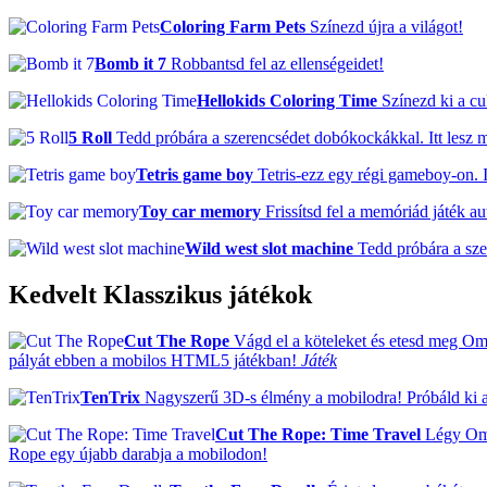
Coloring Farm Pets
Színezd újra a világot!
Bomb it 7
Robbantsd fel az ellenségeidet!
Hellokids Coloring Time
Színezd ki a cuk
5 Roll
Tedd próbára a szerencsédet dobókockákkal. Itt lesz m
Tetris game boy
Tetris-ezz egy régi gameboy-on. I
Toy car memory
Frissítsd fel a memóriád játék au
Wild west slot machine
Tedd próbára a sze
Kedvelt Klasszikus játékok
Cut The Rope
Vágd el a köteleket és etesd meg Om N
pályát ebben a mobilos HTML5 játékban!
Játék
TenTrix
Nagyszerű 3D-s élmény a mobilodra! Próbáld ki a 
Cut The Rope: Time Travel
Légy Om N
Rope egy újabb darabja a mobilodon!