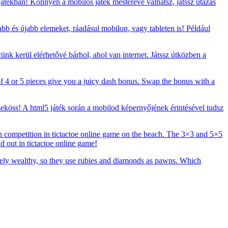
ékban! Könnyen a mobilos játék mesterévé válhatsz, játssz utazás
bb és újabb elemeket, ráadásul mobilon, vagy tableten is! Például
k kerül elérhetővé bárhol, ahol van internet. Játssz útközben a
f 4 or 5 pieces give you a juicy dash bonus. Swap the bonus with a
zeköss! A html5 játék során a mobilod képernyőjének érintésével tudsz
n competition in tictactoe online game on the beach. The 3×3 and 5×5
d out in tictactoe online game!
ely wealthy, so they use rubies and diamonds as pawns. Which