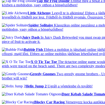
Tap the Frog Doodle
Érintsd meg a békát a 
közben a mobilodon, vagy otthon a böngésződben!
Little Alchemy
Legyél te is alkimista! Ebben a ját
levegőből és földből por lesz. Földből és földből nyomás. Összeszen 5
Spider Solitaire
Klasszikus online pasziánsz a mobi
mobilodon, vagy otthon a böngésződben!
Juicy Dash
In Juicy Dash Bejeweled you must swap piece
piece of fruit to activate it.
Bubble Fish
Ebben a mobilon is játszható online játék
célozni, majd lőni. Ebben az online mobilos játékban lehetőséged nyíli
X O Tic Tac Toe
The tictactoe online game would
grids were traced on the beach sand. There are two complexity modes i
Greedy Gnomes
Two greedy gnome brothers - Us 
brother will win?
Helix Jump 2
Ugrálj a végtelenbe és tovább!
Dner Kebab Salade Tomate
Blocky Car Racing
Versenyezz kocka autókka