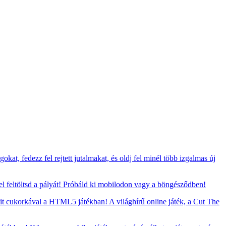
at, fedezz fel rejtett jutalmakat, és oldj fel minél több izgalmas új
 feltöltsd a pályát! Próbáld ki mobilodon vagy a böngésződben!
t cukorkával a HTML5 játékban! A világhírű online játék, a Cut The