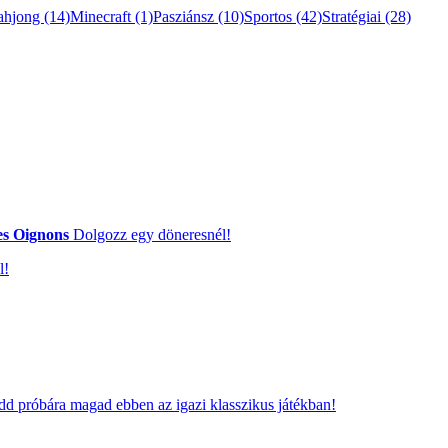
ahjong
(14)
Minecraft
(1)
Pasziánsz
(10)
Sportos
(42)
Stratégiai
(28)
s Oignons
Dolgozz egy döneresnél!
l!
d próbára magad ebben az igazi klasszikus játékban!