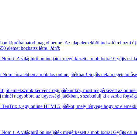
ékban kipróbálhatod magad benne! Az alapelemekből tudsz létrehozni úja
550 elemet hozhatsz létre!
Játék
om-t! A világhírű online játék megérkezett a mobilodra! Gyűjts csillagok
om társa ebben a mobilos online játékban! Segíts neki megetetni ősei
d jól emlékszünk kedvenc régi játékunkra, most megérkezett az online
őj minél nagyobbra az ügyességi játékban, s szabadulj ki a szoba fogs
TenTrix-t, egy online HTML5 játékot, mely lényege hogy az elemekkel
om-t! A világhírű online játék megérkezett a mobilodra! Gyűjts csillagok