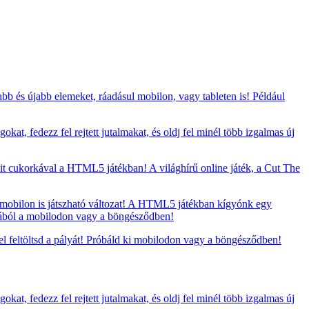
bb és újabb elemeket, ráadásul mobilon, vagy tableten is! Például
at, fedezz fel rejtett jutalmakat, és oldj fel minél több izgalmas új
t cukorkával a HTML5 játékban! A világhírű online játék, a Cut The
 mobilon is játszható változat! A HTML5 játékban kígyónk egy
ágából a mobilodon vagy a böngésződben!
 feltöltsd a pályát! Próbáld ki mobilodon vagy a böngésződben!
at, fedezz fel rejtett jutalmakat, és oldj fel minél több izgalmas új