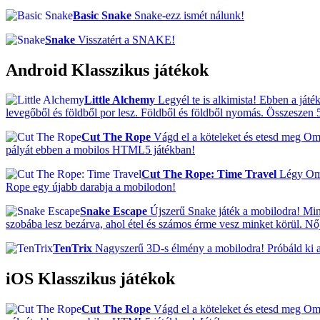
Basic Snake
Snake-ezz ismét nálunk!
Snake
Visszatért a SNAKE!
Android Klasszikus játékok
Little Alchemy
Legyél te is alkimista! Ebben a ját
levegőből és földből por lesz. Földből és földből nyomás. Összeszen 
Cut The Rope
Vágd el a köteleket és etesd meg Om N
pályát ebben a mobilos HTML5 játékban!
Cut The Rope: Time Travel
Légy Om N
Rope egy újabb darabja a mobilodon!
Snake Escape
Újszerű Snake játék a mobilodra! Min
szobába lesz bezárva, ahol étel és számos érme vesz minket körül. N
TenTrix
Nagyszerű 3D-s élmény a mobilodra! Próbáld ki a 
iOS Klasszikus játékok
Cut The Rope
Vágd el a köteleket és etesd meg Om N