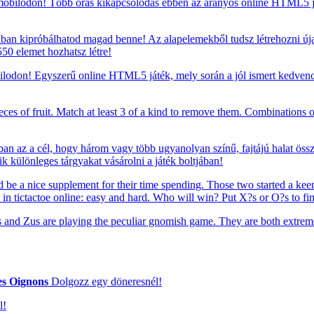
mobilodon! Több órás kikapcsolódás ebben az aranyos online HTML5 ját
ékban kipróbálhatod magad benne! Az alapelemekből tudsz létrehozni úja
50 elemet hozhatsz létre!
lodon! Egyszerű online HTML5 játék, mely során a jól ismert kedvencün
s of fruit. Match at least 3 of a kind to remove them. Combinations o
ban az a cél, hogy három vagy több ugyanolyan színű, fajtájú halat öss
k különleges tárgyakat vásárolni a játék boltjában!
 be a nice supplement for their time spending. Those two started a kee
n tictactoe online: easy and hard. Who will win? Put X?s or O?s to fin
and Zus are playing the peculiar gnomish game. They are both extrem
s Oignons
Dolgozz egy döneresnél!
l!