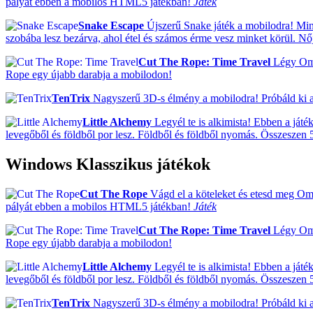
pályát ebben a mobilos HTML5 játékban!
Játék
Snake Escape
Újszerű Snake játék a mobilodra! Min
szobába lesz bezárva, ahol étel és számos érme vesz minket körül. N
Cut The Rope: Time Travel
Légy Om N
Rope egy újabb darabja a mobilodon!
TenTrix
Nagyszerű 3D-s élmény a mobilodra! Próbáld ki a 
Little Alchemy
Legyél te is alkimista! Ebben a ját
levegőből és földből por lesz. Földből és földből nyomás. Összeszen 5
Windows Klasszikus játékok
Cut The Rope
Vágd el a köteleket és etesd meg Om N
pályát ebben a mobilos HTML5 játékban!
Játék
Cut The Rope: Time Travel
Légy Om N
Rope egy újabb darabja a mobilodon!
Little Alchemy
Legyél te is alkimista! Ebben a ját
levegőből és földből por lesz. Földből és földből nyomás. Összeszen 5
TenTrix
Nagyszerű 3D-s élmény a mobilodra! Próbáld ki a 