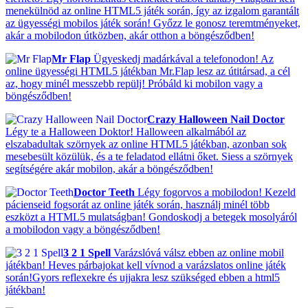
menekülnöd az online HTML5 játék során, így az izgalom garantált
az ügyességi mobilos játék során! Győzz le gonosz teremtményeket,
akár a mobilodon útközben, akár otthon a böngésződben!
Mr Flap
Ügyeskedj madárkával a telefonodon! Az
online ügyességi HTML5 játékban Mr.Flap lesz az útitársad, a cél
az, hogy minél messzebb repülj! Próbáld ki mobilon vagy a
böngésződben!
Crazy Halloween Nail Doctor
Légy te a Halloween Doktor! Halloween alkalmából az
elszabadultak szörnyek az online HTML5 játékban, azonban sok
mesebesült közülük, és a te feladatod ellátni őket. Siess a szörnyek
segítségére akár mobilon, akár a böngésződben!
Doctor Teeth
Légy fogorvos a mobilodon! Kezeld
pácienseid fogsorát az online játék során, használj minél több
eszközt a HTML5 mulatságban! Gondoskodj a betegek mosolyáról
a mobilodon vagy a böngésződben!
3 2 1 Spell
Varázslóvá válsz ebben az online mobil
játékban! Heves párbajokat kell vívnod a varázslatos online játék
során!Gyors reflexekre és ujjakra lesz szükséged ebben a html5
játékban!