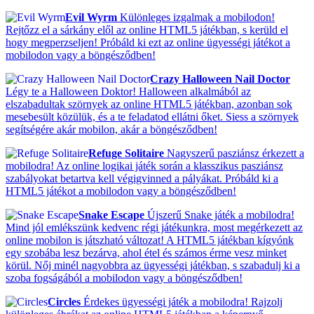
Evil Wyrm
Különleges izgalmak a mobilodon!
Rejtőzz el a sárkány elől az online HTML5 játékban, s kerüld el
hogy megperzseljen! Próbáld ki ezt az online ügyességi játékot a
mobilodon vagy a böngésződben!
Crazy Halloween Nail Doctor
Légy te a Halloween Doktor! Halloween alkalmából az
elszabadultak szörnyek az online HTML5 játékban, azonban sok
mesebesült közülük, és a te feladatod ellátni őket. Siess a szörnyek
segítségére akár mobilon, akár a böngésződben!
Refuge Solitaire
Nagyszerű pasziánsz érkezett a
mobilodra! Az online logikai játék során a klasszikus pasziánsz
szabályokat betartva kell végigvinned a pályákat. Próbáld ki a
HTML5 játékot a mobilodon vagy a böngésződben!
Snake Escape
Újszerű Snake játék a mobilodra!
Mind jól emlékszünk kedvenc régi játékunkra, most megérkezett az
online mobilon is játszható változat! A HTML5 játékban kígyónk
egy szobába lesz bezárva, ahol étel és számos érme vesz minket
körül. Nőj minél nagyobbra az ügyességi játékban, s szabadulj ki a
szoba fogságából a mobilodon vagy a böngésződben!
Circles
Érdekes ügyességi játék a mobilodra! Rajzolj