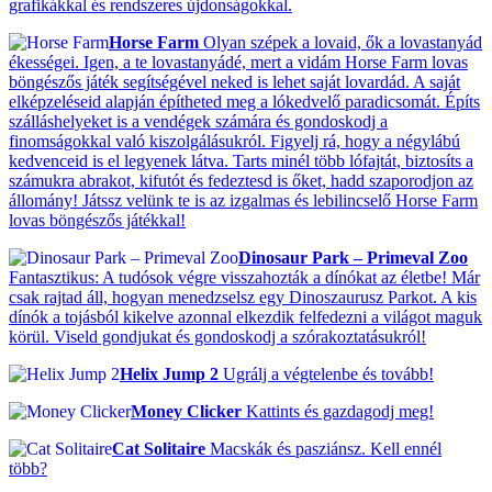
grafikákkal és rendszeres újdonságokkal.
Horse Farm
Olyan szépek a lovaid, ők a lovastanyád
ékességei. Igen, a te lovastanyádé, mert a vidám Horse Farm lovas
böngészős játék segítségével neked is lehet saját lovardád. A saját
elképzeléseid alapján építheted meg a lókedvelő paradicsomát. Építs
szálláshelyeket is a vendégek számára és gondoskodj a
finomságokkal való kiszolgálásukról. Figyelj rá, hogy a négylábú
kedvenceid is el legyenek látva. Tarts minél több lófajtát, biztosíts a
számukra abrakot, kifutót és fedeztesd is őket, hadd szaporodjon az
állomány! Játssz velünk te is az izgalmas és lebilincselő Horse Farm
lovas böngészős játékkal!
Dinosaur Park – Primeval Zoo
Fantasztikus: A tudósok végre visszahozták a dínókat az életbe! Már
csak rajtad áll, hogyan menedzselsz egy Dinoszaurusz Parkot. A kis
dínók a tojásból kikelve azonnal elkezdik felfedezni a világot maguk
körül. Viseld gondjukat és gondoskodj a szórakoztatásukról!
Helix Jump 2
Ugrálj a végtelenbe és tovább!
Money Clicker
Kattints és gazdagodj meg!
Cat Solitaire
Macskák és pasziánsz. Kell ennél
több?