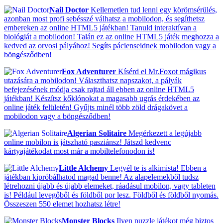
Nail Doctor
Kellemetlen tud lenni egy körömsérülés,
azonban most profi sebésszé válhatsz a mobilodon, és segíthetsz
embereken az online HTML5 játékban! Tanuld interaktívan a
biológiát a mobilodon! Talán ez az online HTML5 játék meghozza a
kedved az orvosi pályához! Segíts pácienseidnek mobilodon vagy a
böngésződben!
Fox Adventurer
Kísérd el Mr.Foxot mágikus
utazására a mobilodon! Választhatsz napszakot, a pályák
befejezésének módja csak rajtad áll ebben az online HTML5
játékban! Készítsz kőklónokat a magasabb ugrás érdekében az
online játék felületén! Gyűjts minél több zöld drágakövet a
mobilodon vagy a böngésződben!
Algerian Solitaire
Megérkezett a legújabb
online mobilon is játszható pasziánsz! Játszd kedvenc
kártyajátékodat most már a mobiltelefonodon is!
Little Alchemy
Legyél te is alkimista! Ebben a
játékban kipróbálhatod magad benne! Az alapelemekből tudsz
létrehozni újabb és újabb elemeket, ráadásul mobilon, vagy tableten
is! Például levegőből és földből por lesz. Földből és földből nyomás.
Összeszen 550 elemet hozhatsz létre!
Monster Blocks
Ilyen puzzle játékot még biztos