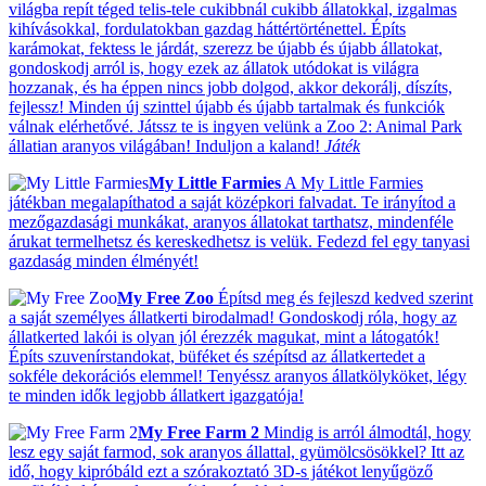
világba repít téged telis-tele cukibbnál cukibb állatokkal, izgalmas
kihívásokkal, fordulatokban gazdag háttértörténettel. Építs
karámokat, fektess le járdát, szerezz be újabb és újabb állatokat,
gondoskodj arról is, hogy ezek az állatok utódokat is világra
hozzanak, és ha éppen nincs jobb dolgod, akkor dekorálj, díszíts,
fejlessz! Minden új szinttel újabb és újabb tartalmak és funkciók
válnak elérhetővé. Játssz te is ingyen velünk a Zoo 2: Animal Park
állatian aranyos világában! Induljon a kaland!
Játék
My Little Farmies
A My Little Farmies
játékban megalapíthatod a saját középkori falvadat. Te irányítod a
mezőgazdasági munkákat, aranyos állatokat tarthatsz, mindenféle
árukat termelhetsz és kereskedhetsz is velük. Fedezd fel egy tanyasi
gazdaság minden élményét!
My Free Zoo
Építsd meg és fejleszd kedved szerint
a saját személyes állatkerti birodalmad! Gondoskodj róla, hogy az
állatkerted lakói is olyan jól érezzék magukat, mint a látogatók!
Építs szuvenírstandokat, büféket és szépítsd az állatkertedet a
sokféle dekorációs elemmel! Tenyéssz aranyos állatkölyköket, légy
te minden idők legjobb állatkert igazgatója!
My Free Farm 2
Mindig is arról álmodtál, hogy
lesz egy saját farmod, sok aranyos állattal, gyümölcsösökkel? Itt az
idő, hogy kipróbáld ezt a szórakoztató 3D-s játékot lenyűgöző