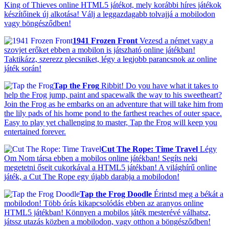
King of Thieves online HTML5 játékot, mely korábbi híres játékok
készítőinek új alkotása! Válj a leggazdagabb tolvajjá a mobilodon
vagy böngésződben!
1941 Frozen Front
Vezesd a német vagy a
szovjet erőket ebben a mobilon is játszható online játékban!
Taktikázz, szerezz plecsniket, légy a legjobb parancsnok az online
játék során!
Tap the Frog
Ribbit! Do you have what it takes to
help the Frog jump, paint and spacewalk the way to his sweetheart?
Join the Frog as he embarks on an adventure that will take him from
the lily pads of his home pond to the farthest reaches of outer space.
Easy to play yet challenging to master, Tap the Frog will keep you
entertained forever.
Cut The Rope: Time Travel
Légy
Om Nom társa ebben a mobilos online játékban! Segíts neki
megetetni őseit cukorkával a HTML5 játékban! A világhírű online
játék, a Cut The Rope egy újabb darabja a mobilodon!
Tap the Frog Doodle
Érintsd meg a békát a
mobilodon! Több órás kikapcsolódás ebben az aranyos online
HTML5 játékban! Könnyen a mobilos játék mesterévé válhatsz,
játssz utazás közben a mobilodon, vagy otthon a böngésződben!