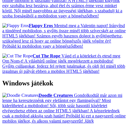
online mobilon is játszható változat! A HTML5 játékban kígyónk
egy szobába lesz bezárva, ahol étel és számos érme vesz minket
körül. Nőj minél nagyobbra az ügyességi játékban, s szabadulj ki a
szoba fogságából a mobilodon vagy a böngésződben!
Flappy Eros
Mentsd meg a Valentin napot! Irányítsd
a tündéred mobilodon, s gyűjts össze minél több szívecskét az online
HTML5 játékban! Számos egyéb hasznos dolgot is gyűjtögethetsz,
szükséged lesz rá hogy az online böngészős játék végére érj!
Próbáld ki mobilodon vagy a böngésződben!
Cut The Rope
Vágd el a köteleket és etesd meg
Om Nom-t! A világhírű online játék megérkezett a mobilodra!
Gyűjts csillagokat, fedezz fel rejtett jutalmakat, és oldj fel minél több
izgalmas új pályát ebben a mobilos HTML5 játékban!
Windows játékok
Doodle Creatures
Gondolkodtál már azon mi
lenne ha kereszteznénk egy elefántot egy flamingóval? Most
kiderítheted a mobilodon! Sőt, több száz hasonló kísérletet
elvégezhetsz ebben az online HTML5 játékban! A képzeletednek
csak a mobilod akksija szab határt! Próbáld ki ezt a nagyszerű online
mobilos játékot, és alkoss valami nagyszerűt!
Játék