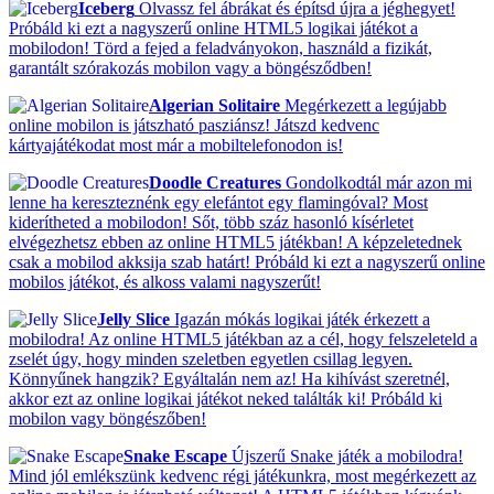
Iceberg
Olvassz fel ábrákat és építsd újra a jéghegyet!
Próbáld ki ezt a nagyszerű online HTML5 logikai játékot a
mobilodon! Törd a fejed a feladványokon, használd a fizikát,
garantált szórakozás mobilon vagy a böngésződben!
Algerian Solitaire
Megérkezett a legújabb
online mobilon is játszható pasziánsz! Játszd kedvenc
kártyajátékodat most már a mobiltelefonodon is!
Doodle Creatures
Gondolkodtál már azon mi
lenne ha kereszteznénk egy elefántot egy flamingóval? Most
kiderítheted a mobilodon! Sőt, több száz hasonló kísérletet
elvégezhetsz ebben az online HTML5 játékban! A képzeletednek
csak a mobilod akksija szab határt! Próbáld ki ezt a nagyszerű online
mobilos játékot, és alkoss valami nagyszerűt!
Jelly Slice
Igazán mókás logikai játék érkezett a
mobilodra! Az online HTML5 játékban az a cél, hogy felszeleteld a
zselét úgy, hogy minden szeletben egyetlen csillag legyen.
Könnyűnek hangzik? Egyáltalán nem az! Ha kihívást szeretnél,
akkor ezt az online logikai játékot neked találták ki! Próbáld ki
mobilon vagy böngészőben!
Snake Escape
Újszerű Snake játék a mobilodra!
Mind jól emlékszünk kedvenc régi játékunkra, most megérkezett az