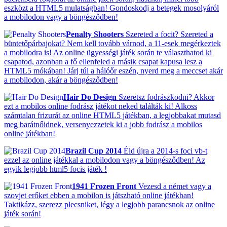
eszközt a HTML5 mulatságban! Gondoskodj a betegek mosolyáról
a mobilodon vagy a böngésződben!
Penalty Shooters
Szereted a focit? Szereted a
büntetőpárbajokat? Nem kell tovább várnod, a 11-esek megérkeztek
a mobilodra is! Az online ügyességi játék során te választhatod ki
csapatod, azonban a fő ellenfeled a másik csapat kapusa lesz a
HTML5 mókában! Járj túl a hálóőr eszén, nyerd meg a meccset akár
a mobilodon, akár a böngésződben!
Hair Do Design
Szeretsz fodrászkodni? Akkor
ezt a mobilos online fodrász játékot neked találták ki! Alkoss
számtalan frizurát az online HTML5 játékban, a legjobbakat mutasd
meg barátnőidnek, versenyezzetek ki a jobb fodrász a mobilos
online játékban!
Brazil Cup 2014
Éld újra a 2014-s foci vb-t
ezzel az online játékkal a mobilodon vagy a böngésződben! Az
egyik legjobb html5 focis játék !
1941 Frozen Front
Vezesd a német vagy a
szovjet erőket ebben a mobilon is játszható online játékban!
Taktikázz, szerezz plecsniket, légy a legjobb parancsnok az online
játék során!