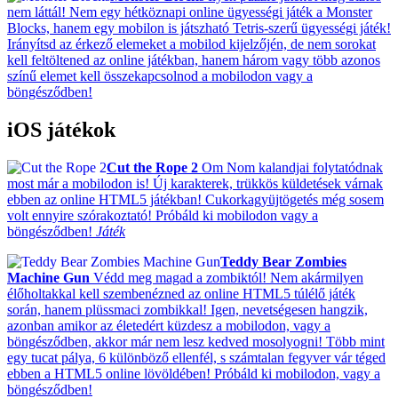
nem láttál! Nem egy hétköznapi online ügyességi játék a Monster
Blocks, hanem egy mobilon is játszható Tetris-szerű ügyességi játék!
Irányítsd az érkező elemeket a mobilod kijelzőjén, de nem sorokat
kell feltöltened az online játékban, hanem három vagy több azonos
színű elemet kell összekapcsolnod a mobilodon vagy a
böngésződben!
iOS játékok
Cut the Rope 2
Om Nom kalandjai folytatódnak
most már a mobilodon is! Új karakterek, trükkös küldetések várnak
ebben az online HTML5 játékban! Cukorkagyüjtögetés még sosem
volt ennyire szórakoztató! Próbáld ki mobilodon vagy a
böngésződben!
Játék
Teddy Bear Zombies
Machine Gun
Védd meg magad a zombiktól! Nem akármilyen
élőholtakkal kell szembenézned az online HTML5 túlélő játék
során, hanem plüssmaci zombikkal! Igen, nevetségesen hangzik,
azonban amikor az életedért küzdesz a mobilodon, vagy a
böngésződben, akkor már nem lesz kedved mosolyogni! Több mint
egy tucat pálya, 6 különböző ellenfél, s számtalan fegyver vár téged
ebben a HTML5 online lövöldében! Próbáld ki mobilodon, vagy a
böngésződben!