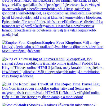
George bácsi neked ajándékozza a régi farmját, elérkezik az idő,
hogy nekiláss gazdálkodási képességeid fejlesztésének, és virágzó
üzletet varázsolj a benőtt termőföldekből. Ültess, takaríts be,
gondozd a termőföldjeidet, és gondoskodj az állataidról. Bizonyítsd
üzleti képességeidet, add el saját készítésű termékeidet a biopiacon.
Építs mindenféle termőföldet, ólt és termelőépületet, és díszítsd fel a
farmodat lenyűgöző dísztárgyakkal. Használd a bevételeidet a
farmod fejlesztésére és bővítésére, és válj te a világ legnagyobb
gazdájává!
Empire: Four Kingdoms
Válj a négy
királyság leghatalmasabb uralkodójává ebben a díjnyertes középkori
MMO stratégiai játékban!
King of Thieves
Kerülj ki csapdákat, lopj
aranyat ebben a mobilon is játszható online játékban! Próbáld ki a
King of Thieves online HTML5 játékot, mely korábbi híres játékok
készítőinek új alkotása! Válj a leggazdagabb tolvajjá a mobilodon
vagy böngésződben!
Cut The Rope: Time Travel
Légy
Om Nom társa ebben a mobilos online játékban! Segíts neki
megetetni őseit cukorkával a HTML5 játékban! A világhírű online
játék, a Cut The Rope egy újabb darabja a mobilodon!
Stonies
Stonies – Izgalmas kőkorszaki mindennapok!