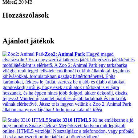
Méret
2.20 MB
Hozzászólások
Ajánlott játékok
Zoo2: Animal Park
Hagyd magad
elvarázsolni! Ez a nagyszerű állatkertes játék böngészős játékként és
mobiljátékként is elérhető. A Zoo 2: Animal Park egy tarkabarka
világba repít téged telis-tele cukibbnál cukibb állatokkal, izgalmas
kihívásokkal, fordulatokban gazdag háttértörténettel. Építs
karámokat, fektess le járdát, szerezz be újabb és újabb állatokat,
gondoskodj arról is, hogy ezek az állatok utódokat is világra
hozzanak, és ha éppen nincs jobb dolgod, akkor dekorálj, díszíts,
fejlessz! Minden új szinttel újabb és újabb tartalmak és funkciók
válnak elérhetővé. Játssz te is ingyen velünk a Zoo 2: Animal Park
állatian aranyos világában! Induljon a kaland!
Játék
Snake 3310 HTML5
Ki ne emlékezne a jó
öreg mobilos Snake játékra? Megérkezett kedvencünk legújabb
online, HTML5 verziója! Nosztalgiázz a telefonodon, vagy próbáld
ki ezt a nagyszerű online játékot a böngésződben!