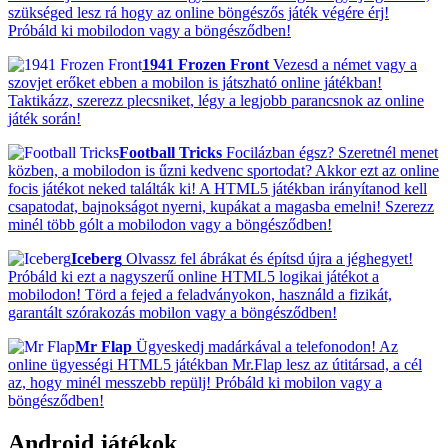
szükséged lesz rá hogy az online böngészős játék végére érj!
Próbáld ki mobilodon vagy a böngésződben!
1941 Frozen Front
Vezesd a német vagy a
szovjet erőket ebben a mobilon is játszható online játékban!
Taktikázz, szerezz plecsniket, légy a legjobb parancsnok az online
játék során!
Football Tricks
Focilázban égsz? Szeretnél menet
közben, a mobilodon is űzni kedvenc sportodat? Akkor ezt az online
focis játékot neked találták ki! A HTML5 játékban irányítanod kell
csapatodat, bajnokságot nyerni, kupákat a magasba emelni! Szerezz
minél több gólt a mobilodon vagy a böngésződben!
Iceberg
Olvassz fel ábrákat és építsd újra a jéghegyet!
Próbáld ki ezt a nagyszerű online HTML5 logikai játékot a
mobilodon! Törd a fejed a feladványokon, használd a fizikát,
garantált szórakozás mobilon vagy a böngésződben!
Mr Flap
Ügyeskedj madárkával a telefonodon! Az
online ügyességi HTML5 játékban Mr.Flap lesz az útitársad, a cél
az, hogy minél messzebb repülj! Próbáld ki mobilon vagy a
böngésződben!
Android játékok