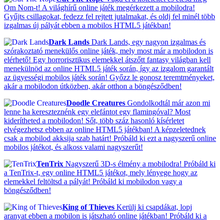
Om Nom-t! A világhírű online játék megérkezett a mobilodra!
Gyűjts csillagokat, fedezz fel rejtett jutalmakat, és oldj fel minél több
izgalmas új pályát ebben a mobilos HTML5 játékban!
Dark Lands
Dark Lands, egy nagyon izgalmas és
szórakoztató menekülős online játék, mely most már a mobilodon is
elérhető! Egy horrorisztikus elemekkel átszőtt fantasy világban kell
menekülnöd az online HTML5 játék során, így az izgalom garantált
az ügyességi mobilos játék során! Győzz le gonosz teremtményeket,
akár a mobilodon útközben, akár otthon a böngésződben!
Doodle Creatures
Gondolkodtál már azon mi
lenne ha kereszteznénk egy elefántot egy flamingóval? Most
kiderítheted a mobilodon! Sőt, több száz hasonló kísérletet
elvégezhetsz ebben az online HTML5 játékban! A képzeletednek
csak a mobilod akksija szab határt! Próbáld ki ezt a nagyszerű online
mobilos játékot, és alkoss valami nagyszerűt!
TenTrix
Nagyszerű 3D-s élmény a mobilodra! Próbáld ki
a TenTrix-t, egy online HTML5 játékot, mely lényege hogy az
elemekkel feltöltsd a pályát! Próbáld ki mobilodon vagy a
böngésződben!
King of Thieves
Kerülj ki csapdákat, lopj
aranyat ebben a mobilon is játszható online játékban! Próbáld ki a