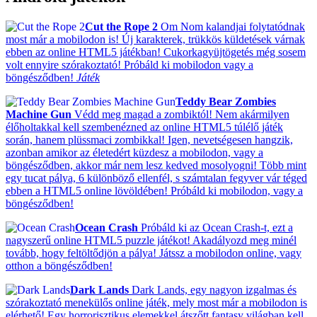
Cut the Rope 2
Om Nom kalandjai folytatódnak
most már a mobilodon is! Új karakterek, trükkös küldetések várnak
ebben az online HTML5 játékban! Cukorkagyüjtögetés még sosem
volt ennyire szórakoztató! Próbáld ki mobilodon vagy a
böngésződben!
Játék
Teddy Bear Zombies
Machine Gun
Védd meg magad a zombiktól! Nem akármilyen
élőholtakkal kell szembenézned az online HTML5 túlélő játék
során, hanem plüssmaci zombikkal! Igen, nevetségesen hangzik,
azonban amikor az életedért küzdesz a mobilodon, vagy a
böngésződben, akkor már nem lesz kedved mosolyogni! Több mint
egy tucat pálya, 6 különböző ellenfél, s számtalan fegyver vár téged
ebben a HTML5 online lövöldében! Próbáld ki mobilodon, vagy a
böngésződben!
Ocean Crash
Próbáld ki az Ocean Crash-t, ezt a
nagyszerű online HTML5 puzzle játékot! Akadályozd meg minél
tovább, hogy feltöltődjön a pálya! Játssz a mobilodon online, vagy
otthon a böngésződben!
Dark Lands
Dark Lands, egy nagyon izgalmas és
szórakoztató menekülős online játék, mely most már a mobilodon is
elérhető! Egy horrorisztikus elemekkel átszőtt fantasy világban kell