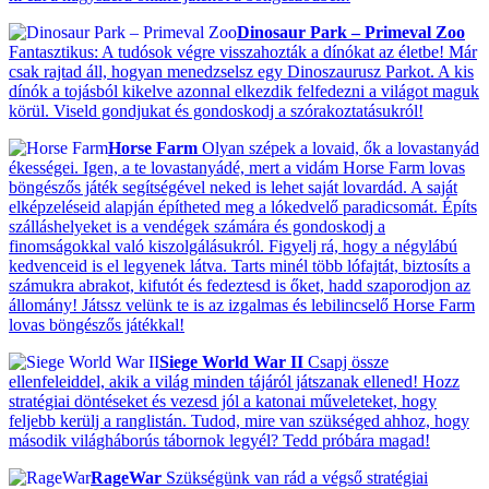
Dinosaur Park – Primeval Zoo
Fantasztikus: A tudósok végre visszahozták a dínókat az életbe! Már
csak rajtad áll, hogyan menedzselsz egy Dinoszaurusz Parkot. A kis
dínók a tojásból kikelve azonnal elkezdik felfedezni a világot maguk
körül. Viseld gondjukat és gondoskodj a szórakoztatásukról!
Horse Farm
Olyan szépek a lovaid, ők a lovastanyád
ékességei. Igen, a te lovastanyádé, mert a vidám Horse Farm lovas
böngészős játék segítségével neked is lehet saját lovardád. A saját
elképzeléseid alapján építheted meg a lókedvelő paradicsomát. Építs
szálláshelyeket is a vendégek számára és gondoskodj a
finomságokkal való kiszolgálásukról. Figyelj rá, hogy a négylábú
kedvenceid is el legyenek látva. Tarts minél több lófajtát, biztosíts a
számukra abrakot, kifutót és fedeztesd is őket, hadd szaporodjon az
állomány! Játssz velünk te is az izgalmas és lebilincselő Horse Farm
lovas böngészős játékkal!
Siege World War II
Csapj össze
ellenfeleiddel, akik a világ minden tájáról játszanak ellened! Hozz
stratégiai döntéseket és vezesd jól a katonai műveleteket, hogy
feljebb kerülj a ranglistán. Tudod, mire van szükséged ahhoz, hogy
második világháborús tábornok legyél? Tedd próbára magad!
RageWar
Szükségünk van rád a végső stratégiai