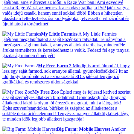
játékban, amely átvezet az időn: a Rage War-ban! Ami egyedivé
teszi a Rage War-t, az nemcsak a csodás grafika, a PvP játék vagy a
valós idejű csaták, hanem ennél sokkal több! Ebben a hihetetlen
utazásban felfedezhetsz ősi királyságokat, elveszett civilizációkat és
újraírhatod a történelmet!
My Little Farmies
A My Little Farmies
játékban megalapíthatod a saját középkori falvadat. Te irányítod a
mezőgazdasági munkákat, aranyos állatokat tarthatsz, mindenféle
árukat termelhetsz és kereskedhetsz is velük. Fedezd fel egy tanyasi
gazdaság minden élményét!
My Free Farm 2
Mindig is arról álmodtál, hogy
lesz egy saját farmod, sok aranyos állattal, gyümölcsösökkel? Itt az
idő, hogy kipróbáld ezt a szórakoztató 3D-s játékot lenyűgöző
grafikákkal és rendszeres újdonságokkal.
My Free Zoo
Építsd meg és fejleszd kedved szerint
a saját személyes állatkerti birodalmad! Gondoskodj róla, hogy az
állatkerted lakói is olyan jól érezzék magukat, mint a látogatók!
Építs szuvenírstandokat, büféket és szépítsd az állatkertedet a
sokféle dekorációs elemmel! Tenyéssz aranyos állatkölyköket, légy
te minden idők legjobb állatkert igazgatója!
Big Farm: Mobile Harvest
Amikor