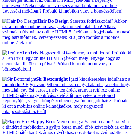
különleges ábrákat az online HTML5 játékban a képernyő
érintésével! Neked sikerül az összes ábrát kiraknod az online
ügyességi mókában? Próbáld ki mobilon vagy a böngésződben!
Hair Do Design
Szeretsz fodrászkodni? Akkor
ezt a mobilos online fodrász játékot neked találták ki! Alkoss
számtalan frizurát az online HTML5 játékban, a legjobbakat mutasd
meg barátnőidnek, versenyezzetek ki a jobb fodrász a mobilos
online játékban!
TenTrix
Nagyszerű 3D-s élmény a mobilodra! Próbáld ki
a TenTrix-t, egy online HTML5 játékot, mely lényege hogy az
elemekkel feltöltsd a pályát! Próbáld ki mobilodon vagy a
böngésződben!
Sir Bottomtight
Igazi kincskeresésre indulhatsz a
mobilodon! Egy dzsungelben indulsz a nagy kalandra, a célod hogy
megtalálj egy ősi várost, mely temérdek aranyat rejt! Az online
HTML5 játék nagy kihívások elé állít, melyeket a telefonod
képernyőjén, vagy a böngésződben egyaránt megoldhatsz! Próbáld
ki ezt a mobilos online kalandjátékot, mely nagyszerű
kikapcsolódást biztosít!
Flappy Eros
Mentsd meg a Valentin napot! Irányítsd
a tündéred mobilodon, s gyűjts össze minél több szívecskét az online
HTML5 játékban! Számos egyéb hasznos dolgot is gyűjtögethetsz,