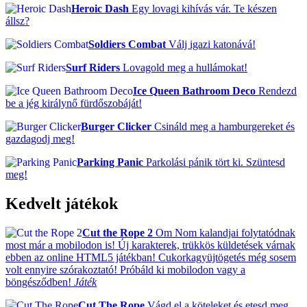
Heroic Dash
Egy lovagi kihívás vár. Te készen
állsz?
Soldiers Combat
Válj igazi katonává!
Surf Riders
Lovagold meg a hullámokat!
Ice Queen Bathroom Deco
Rendezd
be a jég királynő fürdőszobáját!
Burger Clicker
Csináld meg a hamburgereket és
gazdagodj meg!
Parking Panic
Parkolási pánik tört ki. Szüntesd
meg!
Kedvelt játékok
Cut the Rope 2
Om Nom kalandjai folytatódnak
most már a mobilodon is! Új karakterek, trükkös küldetések várnak
ebben az online HTML5 játékban! Cukorkagyüjtögetés még sosem
volt ennyire szórakoztató! Próbáld ki mobilodon vagy a
böngésződben!
Játék
Cut The Rope
Vágd el a köteleket és etesd meg