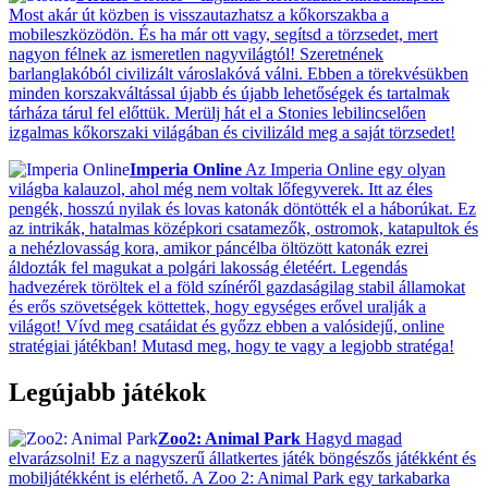
Most akár út közben is visszautazhatsz a kőkorszakba a
mobileszközödön. És ha már ott vagy, segítsd a törzsedet, mert
nagyon félnek az ismeretlen nagyvilágtól! Szeretnének
barlanglakóból civilizált városlakóvá válni. Ebben a törekvésükben
minden korszakváltással újabb és újabb lehetőségek és tartalmak
tárháza tárul fel előttük. Merülj hát el a Stonies lebilincselően
izgalmas kőkorszaki világában és civilizáld meg a saját törzsedet!
Imperia Online
Az Imperia Online egy olyan
világba kalauzol, ahol még nem voltak lőfegyverek. Itt az éles
pengék, hosszú nyilak és lovas katonák döntötték el a háborúkat. Ez
az intrikák, hatalmas középkori csatamezők, ostromok, katapultok és
a nehézlovasság kora, amikor páncélba öltözött katonák ezrei
áldozták fel magukat a polgári lakosság életéért. Legendás
hadvezérek töröltek el a föld színéről gazdaságilag stabil államokat
és erős szövetségek köttettek, hogy egységes erővel uralják a
világot! Vívd meg csatáidat és győzz ebben a valósidejű, online
stratégiai játékban! Mutasd meg, hogy te vagy a legjobb stratéga!
Legújabb játékok
Zoo2: Animal Park
Hagyd magad
elvarázsolni! Ez a nagyszerű állatkertes játék böngészős játékként és
mobiljátékként is elérhető. A Zoo 2: Animal Park egy tarkabarka