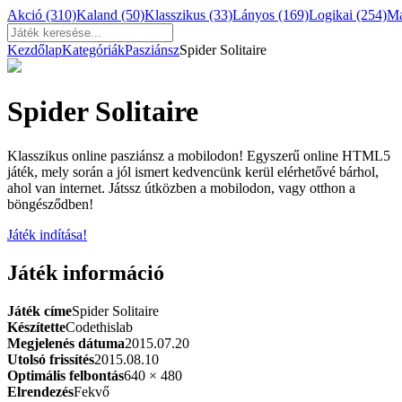
Akció
(310)
Kaland
(50)
Klasszikus
(33)
Lányos
(169)
Logikai
(254)
M
Kezdőlap
Kategóriák
Pasziánsz
Spider Solitaire
Spider Solitaire
Klasszikus online pasziánsz a mobilodon! Egyszerű online HTML5
játék, mely során a jól ismert kedvencünk kerül elérhetővé bárhol,
ahol van internet. Játssz útközben a mobilodon, vagy otthon a
böngésződben!
Játék indítása!
Játék információ
Játék címe
Spider Solitaire
Készítette
Codethislab
Megjelenés dátuma
2015.07.20
Utolsó frissítés
2015.08.10
Optimális felbontás
640 × 480
Elrendezés
Fekvő