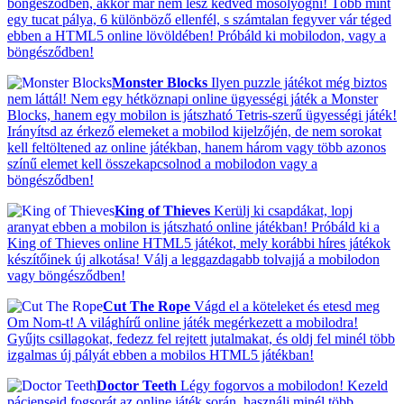
böngésződben, akkor már nem lesz kedved mosolyogni! Több mint
egy tucat pálya, 6 különböző ellenfél, s számtalan fegyver vár téged
ebben a HTML5 online lövöldében! Próbáld ki mobilodon, vagy a
böngésződben!
Monster Blocks
Ilyen puzzle játékot még biztos
nem láttál! Nem egy hétköznapi online ügyességi játék a Monster
Blocks, hanem egy mobilon is játszható Tetris-szerű ügyességi játék!
Irányítsd az érkező elemeket a mobilod kijelzőjén, de nem sorokat
kell feltöltened az online játékban, hanem három vagy több azonos
színű elemet kell összekapcsolnod a mobilodon vagy a
böngésződben!
King of Thieves
Kerülj ki csapdákat, lopj
aranyat ebben a mobilon is játszható online játékban! Próbáld ki a
King of Thieves online HTML5 játékot, mely korábbi híres játékok
készítőinek új alkotása! Válj a leggazdagabb tolvajjá a mobilodon
vagy böngésződben!
Cut The Rope
Vágd el a köteleket és etesd meg
Om Nom-t! A világhírű online játék megérkezett a mobilodra!
Gyűjts csillagokat, fedezz fel rejtett jutalmakat, és oldj fel minél több
izgalmas új pályát ebben a mobilos HTML5 játékban!
Doctor Teeth
Légy fogorvos a mobilodon! Kezeld
pácienseid fogsorát az online játék során, használj minél több