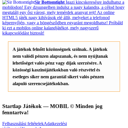
Sir Bottomtight
Igazi kincskeresésre indulhatsz a
mobilodon! Egy dzsungelben indulsz a nagy kalandra, a célod hogy
megtalálj egy ősi várost, mely temérdek aranyat rejt! Az online
HTML5 játék nagy kihívások elé állít, melyeket a telefonod
képernyőjén, vagy a böngésződben egyaránt megoldhatsz! Próbáld
ki ezt a mobilos online kalandjátékot, mely nagyszerű
kikapcsolódást biztosít!
A játékok felnőtt közönségnek szólnak. A játékok
nem valódi pénzen alapszanak, és nem nyújtanak
lehetőséget valós pénz vagy díjak szerzésére. A
közösségi kaszinójátékokban való részvétel és
esetleges siker nem garantál sikert valós pénzen
alapuló szerencsejátékokban.
Startlap Játékok
— MOBIL © Minden jog
fenntartva!
Felhasználási feltételek
Adatkezelési