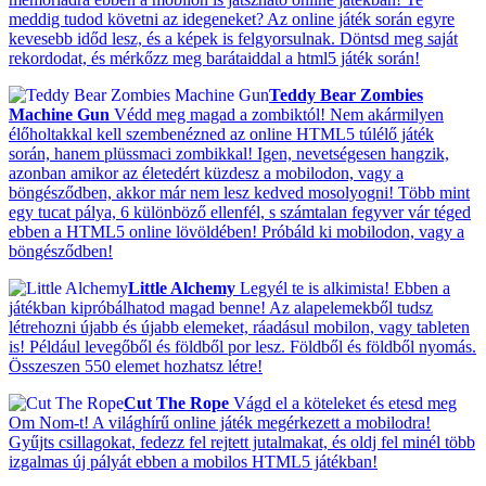
meddig tudod követni az idegeneket? Az online játék során egyre
kevesebb időd lesz, és a képek is felgyorsulnak. Döntsd meg saját
rekordodat, és mérkőzz meg barátaiddal a html5 játék során!
Teddy Bear Zombies
Machine Gun
Védd meg magad a zombiktól! Nem akármilyen
élőholtakkal kell szembenézned az online HTML5 túlélő játék
során, hanem plüssmaci zombikkal! Igen, nevetségesen hangzik,
azonban amikor az életedért küzdesz a mobilodon, vagy a
böngésződben, akkor már nem lesz kedved mosolyogni! Több mint
egy tucat pálya, 6 különböző ellenfél, s számtalan fegyver vár téged
ebben a HTML5 online lövöldében! Próbáld ki mobilodon, vagy a
böngésződben!
Little Alchemy
Legyél te is alkimista! Ebben a
játékban kipróbálhatod magad benne! Az alapelemekből tudsz
létrehozni újabb és újabb elemeket, ráadásul mobilon, vagy tableten
is! Például levegőből és földből por lesz. Földből és földből nyomás.
Összeszen 550 elemet hozhatsz létre!
Cut The Rope
Vágd el a köteleket és etesd meg
Om Nom-t! A világhírű online játék megérkezett a mobilodra!
Gyűjts csillagokat, fedezz fel rejtett jutalmakat, és oldj fel minél több
izgalmas új pályát ebben a mobilos HTML5 játékban!