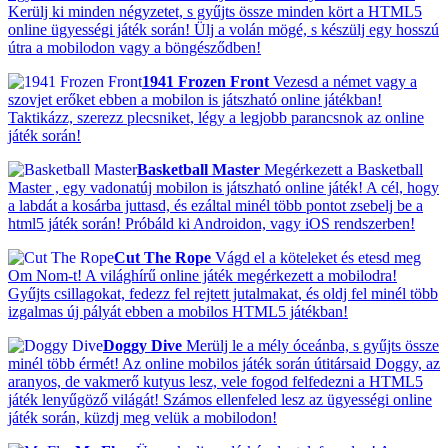
Kerülj ki minden négyzetet, s gyűjts össze minden kört a HTML5
online ügyességi játék során! Ülj a volán mögé, s készülj egy hosszú
útra a mobilodon vagy a böngésződben!
1941 Frozen Front
Vezesd a német vagy a
szovjet erőket ebben a mobilon is játszható online játékban!
Taktikázz, szerezz plecsniket, légy a legjobb parancsnok az online
játék során!
Basketball Master
Megérkezett a Basketball
Master , egy vadonatúj mobilon is játszható online játék! A cél, hogy
a labdát a kosárba juttasd, és ezáltal minél több pontot zsebelj be a
html5 játék során! Próbáld ki Androidon, vagy iOS rendszerben!
Cut The Rope
Vágd el a köteleket és etesd meg
Om Nom-t! A világhírű online játék megérkezett a mobilodra!
Gyűjts csillagokat, fedezz fel rejtett jutalmakat, és oldj fel minél több
izgalmas új pályát ebben a mobilos HTML5 játékban!
Doggy Dive
Merülj le a mély óceánba, s gyűjts össze
minél több érmét! Az online mobilos játék során útitársaid Doggy, az
aranyos, de vakmerő kutyus lesz, vele fogod felfedezni a HTML5
játék lenyűgöző világát! Számos ellenfeled lesz az ügyességi online
játék során, küzdj meg velük a mobilodon!