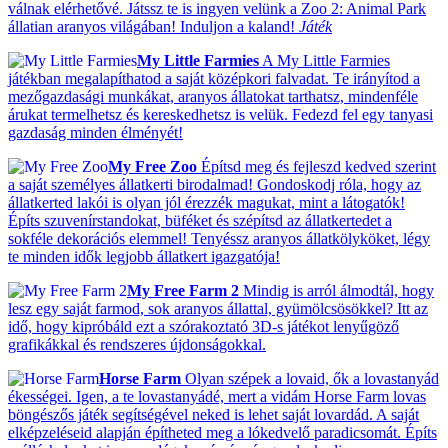
válnak elérhetővé. Játssz te is ingyen velünk a Zoo 2: Animal Park
állatian aranyos világában! Induljon a kaland!
Játék
My Little Farmies
A My Little Farmies
játékban megalapíthatod a saját középkori falvadat. Te irányítod a
mezőgazdasági munkákat, aranyos állatokat tarthatsz, mindenféle
árukat termelhetsz és kereskedhetsz is velük. Fedezd fel egy tanyasi
gazdaság minden élményét!
My Free Zoo
Építsd meg és fejleszd kedved szerint
a saját személyes állatkerti birodalmad! Gondoskodj róla, hogy az
állatkerted lakói is olyan jól érezzék magukat, mint a látogatók!
Építs szuvenírstandokat, büféket és szépítsd az állatkertedet a
sokféle dekorációs elemmel! Tenyéssz aranyos állatkölyköket, légy
te minden idők legjobb állatkert igazgatója!
My Free Farm 2
Mindig is arról álmodtál, hogy
lesz egy saját farmod, sok aranyos állattal, gyümölcsösökkel? Itt az
idő, hogy kipróbáld ezt a szórakoztató 3D-s játékot lenyűgöző
grafikákkal és rendszeres újdonságokkal.
Horse Farm
Olyan szépek a lovaid, ők a lovastanyád
ékességei. Igen, a te lovastanyádé, mert a vidám Horse Farm lovas
böngészős játék segítségével neked is lehet saját lovardád. A saját
elképzeléseid alapján építheted meg a lókedvelő paradicsomát. Építs