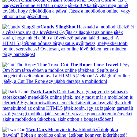
nagyszerű online HTML5 puzzle játékot! Akadályozd meg minél
tovább, hogy feltöltődjön a pálya! Játssz a mobilodon online, vagy
otthon a böngésződben!
Candy SlingShot
Használd a mobilod kijelzőjét
a célzáshoz majd a lövéshez! Gyűjts csillagokat az online játék
során, hogy minél előbb a következő pályán találd magad! A
HTML5 játékban bónusz tárgyakat is gyűjthetsz, melyekkel több
pontot szerezhetsz! Óvatosan, az online lövöldében nem minden
tárgy barátságos!
Cut The Rope: Time Travel
Légy
Om Nom társa ebben a mobilos online játékban! Segíts neki
megetetni őseit cukorkával a HTML5 játékban! A világhírű online
játék, a Cut The Rope egy újabb darabja a mobilodon!
Dark Lands
Dark Lands, egy nagyon izgalmas és
szórakoztató menekülős online játék, mely most már a mobilodon is
elérhető! Egy horrorisztikus elemekkel átszőtt fantasy világban kell
menekülnöd az online HTML5 játék során, így az izgalom garantált
az ügyességi mobilos játék során! Győzz le gonosz teremtményeket,
akár a mobilodon útközben, akár otthon a böngésződben!
Two Cars
Mennyire tudsz különböző dolgokra
figyelni? Ebben a mobilos online játékban könnyen kiderítheted!