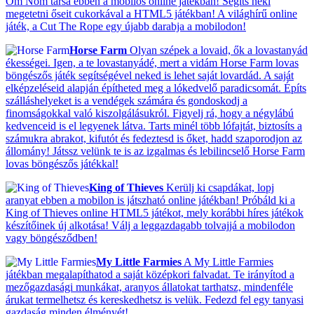
Om Nom társa ebben a mobilos online játékban! Segíts neki
megetetni őseit cukorkával a HTML5 játékban! A világhírű online
játék, a Cut The Rope egy újabb darabja a mobilodon!
Horse Farm
Olyan szépek a lovaid, ők a lovastanyád
ékességei. Igen, a te lovastanyádé, mert a vidám Horse Farm lovas
böngészős játék segítségével neked is lehet saját lovardád. A saját
elképzeléseid alapján építheted meg a lókedvelő paradicsomát. Építs
szálláshelyeket is a vendégek számára és gondoskodj a
finomságokkal való kiszolgálásukról. Figyelj rá, hogy a négylábú
kedvenceid is el legyenek látva. Tarts minél több lófajtát, biztosíts a
számukra abrakot, kifutót és fedeztesd is őket, hadd szaporodjon az
állomány! Játssz velünk te is az izgalmas és lebilincselő Horse Farm
lovas böngészős játékkal!
King of Thieves
Kerülj ki csapdákat, lopj
aranyat ebben a mobilon is játszható online játékban! Próbáld ki a
King of Thieves online HTML5 játékot, mely korábbi híres játékok
készítőinek új alkotása! Válj a leggazdagabb tolvajjá a mobilodon
vagy böngésződben!
My Little Farmies
A My Little Farmies
játékban megalapíthatod a saját középkori falvadat. Te irányítod a
mezőgazdasági munkákat, aranyos állatokat tarthatsz, mindenféle
árukat termelhetsz és kereskedhetsz is velük. Fedezd fel egy tanyasi
gazdaság minden élményét!