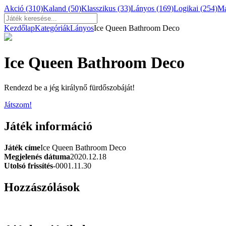
Akció
(310)
Kaland
(50)
Klasszikus
(33)
Lányos
(169)
Logikai
(254)
M
Kezdőlap
Kategóriák
Lányos
Ice Queen Bathroom Deco
Ice Queen Bathroom Deco
Rendezd be a jég királynő fürdőszobáját!
Játszom!
Játék információ
Játék címe
Ice Queen Bathroom Deco
Megjelenés dátuma
2020.12.18
Utolsó frissítés
-0001.11.30
Hozzászólások