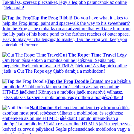
Taktikázz, szerezz plecsniket, légy a legjobb parancsnok az online
játék során!
Tap the Frog
Ribbit! Do you have what it takes to
help the Frog jump, paint and spacewalk the way to his sweetheart?
Join the Frog as he embarks on an adventure that will take him from
the lily pads of his home pond to the farthest reaches of outer space.
Easy to play yet challenging to master, Tap the Frog will keep you
entertained forever.
Cut The Rope: Time Travel
Légy
Om Nom társa ebben a mobilos online játékban! Segíts neki
megetetni őseit cukorkával a HTML5 játékban! A világhírű online
játék, a Cut The Rope egy újabb darabja a mobilodon!
Tap the Frog Doodle
Érintsd meg a békát a
mobilodon! Több órás kikapcsolódás ebben az aranyos online
HTML5 játékban! Könnyen a mobilos játék mesterévé válhatsz,
játssz utazás közben a mobilodon, vagy otthon a böngésződben!
Nail Doctor
Kellemetlen tud lenni egy körömsérülés,
azonban most profi sebésszé válhatsz a mobilodon, és segíthetsz
embereken az online HTML5 játékban! Tanuld interaktívan a
biológiát a mobilodon! Talán ez az online HTML5 játék meghozza a
kedved az orvosi pályához! Segíts pácienseidnek mobilodon vagy a