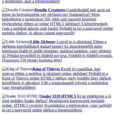
a mobilodon, akár a böngésződben!
Doodle Creatures
Gondolkodtál már azon mi
lenne ha kereszteznénk egy elefántot egy flamingóval? Most
kiderítheted a mobilodon! Sőt, több száz hasonló kísérletet
elvégezhetsz ebben az online HTML5 játékban! A képzeletednek
csak a mobilod akksija szab határt! Próbáld ki ezt a nagyszerű online
mobilos játékot, és alkoss valami nagyszerűt!
Little Alchemy
Legyél te is alkimista! Ebben a
játékban kipróbálhatod magad benne! Az alapelemekből tudsz
létrehozni újabb és újabb elemeket, ráadásul mobilon, vagy tableten
is! Például levegőből és földből por lesz. Földből és földből nyomás.
Összeszen 550 elemet hozhatsz létre!
King of Thieves
Kerülj ki csapdákat, lopj
aranyat ebben a mobilon is játszható online játékban! Próbáld ki a
King of Thieves online HTML5 játékot, mely korábbi híres játékok
készítőinek új alkotása! Válj a leggazdagabb tolvajjá a mobilodon
vagy böngésződben!
Snake 3310 HTML5
Ki ne emlékezne a jó
öreg mobilos Snake játékra? Megérkezett kedvencünk legújabb
online, HTML5 verziója! Nosztalgiázz a telefonodon, vagy próbáld
ki ezt a nagyszerű online játékot a böngésződben!