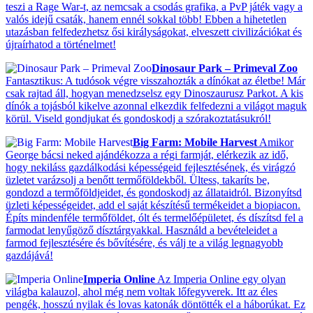
teszi a Rage War-t, az nemcsak a csodás grafika, a PvP játék vagy a
valós idejű csaták, hanem ennél sokkal több! Ebben a hihetetlen
utazásban felfedezhetsz ősi királyságokat, elveszett civilizációkat és
újraírhatod a történelmet!
Dinosaur Park – Primeval Zoo
Fantasztikus: A tudósok végre visszahozták a dínókat az életbe! Már
csak rajtad áll, hogyan menedzselsz egy Dinoszaurusz Parkot. A kis
dínók a tojásból kikelve azonnal elkezdik felfedezni a világot maguk
körül. Viseld gondjukat és gondoskodj a szórakoztatásukról!
Big Farm: Mobile Harvest
Amikor
George bácsi neked ajándékozza a régi farmját, elérkezik az idő,
hogy nekiláss gazdálkodási képességeid fejlesztésének, és virágzó
üzletet varázsolj a benőtt termőföldekből. Ültess, takaríts be,
gondozd a termőföldjeidet, és gondoskodj az állataidról. Bizonyítsd
üzleti képességeidet, add el saját készítésű termékeidet a biopiacon.
Építs mindenféle termőföldet, ólt és termelőépületet, és díszítsd fel a
farmodat lenyűgöző dísztárgyakkal. Használd a bevételeidet a
farmod fejlesztésére és bővítésére, és válj te a világ legnagyobb
gazdájává!
Imperia Online
Az Imperia Online egy olyan
világba kalauzol, ahol még nem voltak lőfegyverek. Itt az éles
pengék, hosszú nyilak és lovas katonák döntötték el a háborúkat. Ez