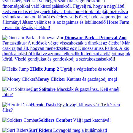
szálláshelyeket is a vendégek számára és gondoskodj a
finomságokkal való kiszolgálásukról. Figyelj rá, hogy a négylábú
kedvenceid is el legyenek látva. Tarts minél több lófajtát, biztosíts a
számukra abrakot, kifutót és fedeztesd is őket, hadd szaporodjon az
állomány! Játssz velünk te is az izgalmas és lebilincselő Horse Farm
lovas böngészős játékkal!
Dinosaur Park – Primeval Zoo
Fantasztikus: A tudósok végre visszahozták a dínókat az életbe! Már
csak rajtad áll, hogyan menedzselsz egy Dinoszaurusz Parkot. A kis
dínók a tojásból kikelve azonnal elkezdik felfedezni a világot maguk
körül. Viseld gondjukat és gondoskodj a szórakoztatásukról!
Helix Jump 2
Ugrálj a végtelenbe és tovább!
Money Clicker
Kattints és gazdagodj meg!
Cat Solitaire
Macskák és pasziánsz. Kell ennél
több?
Heroic Dash
Egy lovagi kihívás vár. Te készen
állsz?
Soldiers Combat
Válj igazi katonává!
Surf Riders
Lovagold meg a hullámokat!