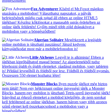
böngésződben!
Fox Adventurer
Kísérd el Mr.Foxot mágikus
utazására a mobilodon! Választhatsz napszakot, a pályák
befejezésének módja csak rajtad áll ebben az online HTML5
játékban! Készítsz kőklónokat a magasabb ugrás érdekében az
online játék felületén! Gyűjts minél több zöld drágakövet a
mobilodon vagy a böngésződben!
Algerian Solitaire
Megérkezett a legújabb
online mobilon is játszható pasziánsz! Játszd kedvenc
kártyajátékodat most már a mobiltelefonodon is!
Little Alchemy
Legyél te is alkimista! Ebben a
játékban kipróbálhatod magad benne! Az alapelemekből tudsz
létrehozni újabb és újabb elemeket, ráadásul mobilon, vagy tableten
is! Például levegőből és földből por lesz. Földből és földből nyomás.
Összeszen 550 elemet hozhatsz létre!
Monster Blocks
Ilyen puzzle játékot még biztos
nem láttál! Nem egy hétköznapi online ügyességi játék a Monster
Blocks, hanem egy mobilon is játszható Tetris-szerű ügyességi játék!
Irányítsd az érkező elemeket a mobilod kijelzőjén, de nem sorokat
kell feltöltened az online játékban, hanem három vagy több azonos
színű elemet kell összekapcsolnod a mobilodon vagy a
böngésződben!