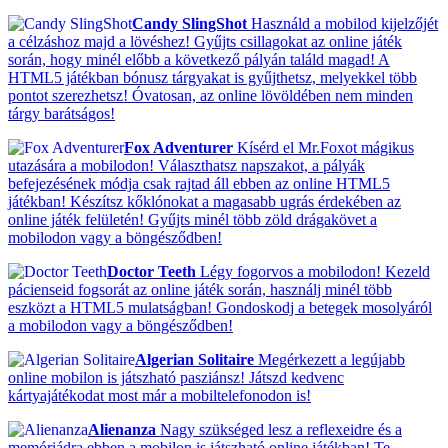
Candy SlingShot
Használd a mobilod kijelzőjét
a célzáshoz majd a lövéshez! Gyűjts csillagokat az online játék
során, hogy minél előbb a következő pályán találd magad! A
HTML5 játékban bónusz tárgyakat is gyűjthetsz, melyekkel több
pontot szerezhetsz! Óvatosan, az online lövöldében nem minden
tárgy barátságos!
Fox Adventurer
Kísérd el Mr.Foxot mágikus
utazására a mobilodon! Választhatsz napszakot, a pályák
befejezésének módja csak rajtad áll ebben az online HTML5
játékban! Készítsz kőklónokat a magasabb ugrás érdekében az
online játék felületén! Gyűjts minél több zöld drágakövet a
mobilodon vagy a böngésződben!
Doctor Teeth
Légy fogorvos a mobilodon! Kezeld
pácienseid fogsorát az online játék során, használj minél több
eszközt a HTML5 mulatságban! Gondoskodj a betegek mosolyáról
a mobilodon vagy a böngésződben!
Algerian Solitaire
Megérkezett a legújabb
online mobilon is játszható pasziánsz! Játszd kedvenc
kártyajátékodat most már a mobiltelefonodon is!
Alienanza
Nagy szükséged lesz a reflexeidre és a
memóriádra ebben a mobilon is játszható online játékban! Te