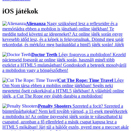
iOS játékok
Alienanza
Nagy szükséged lesz a reflexeidre és a
memóriádra ebben a mobilon is játszható online játékban! Te
meddig tudod követni az idegeneket? Az online játék során egyre
kevesebb időd lesz, és a képek is felgyorsulnak. Döntsd meg saját
rekordodat, és mérkőzz meg barátaiddal a html5 játék során!
Játék
Doctor Teeth
Légy fogorvos a mobilodon! Kezeld
pácienseid fogsorát az online játék során, használj minél több
eszközt a HTML5 mulatságban! Gondoskodj a betegek mosolyáról
a mobilodon vagy a böngésződben!
Cut The Rope: Time Travel
Légy
Om Nom társa ebben a mobilos online játékban! Segíts neki
megetetni őseit cukorkával a HTML5 játékban! A világhírű online
játék, a Cut The Rope egy újabb darabja a mobilodon!
Penalty Shooters
Szereted a focit? Szereted a
büntetőpárbajokat? Nem kell tovább várnod, a 11-esek megérkeztek
a mobilodra is! Az online ügyességi játék során te választhatod ki
csapatod, azonban a fő ellenfeled a másik csapat kapusa lesz a
HTML5 mókában! Járj túl a hálóőr eszén, nyerd meg a meccset akár