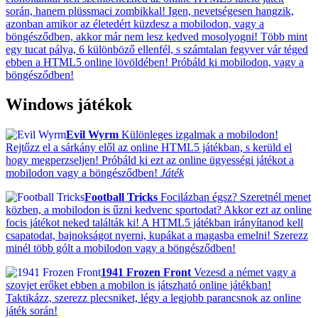
során, hanem plüssmaci zombikkal! Igen, nevetségesen hangzik,
azonban amikor az életedért küzdesz a mobilodon, vagy a
böngésződben, akkor már nem lesz kedved mosolyogni! Több mint
egy tucat pálya, 6 különböző ellenfél, s számtalan fegyver vár téged
ebben a HTML5 online lövöldében! Próbáld ki mobilodon, vagy a
böngésződben!
Windows játékok
Evil Wyrm
Különleges izgalmak a mobilodon!
Rejtőzz el a sárkány elől az online HTML5 játékban, s kerüld el
hogy megperzseljen! Próbáld ki ezt az online ügyességi játékot a
mobilodon vagy a böngésződben!
Játék
Football Tricks
Focilázban égsz? Szeretnél menet
közben, a mobilodon is űzni kedvenc sportodat? Akkor ezt az online
focis játékot neked találták ki! A HTML5 játékban irányítanod kell
csapatodat, bajnokságot nyerni, kupákat a magasba emelni! Szerezz
minél több gólt a mobilodon vagy a böngésződben!
1941 Frozen Front
Vezesd a német vagy a
szovjet erőket ebben a mobilon is játszható online játékban!
Taktikázz, szerezz plecsniket, légy a legjobb parancsnok az online
játék során!