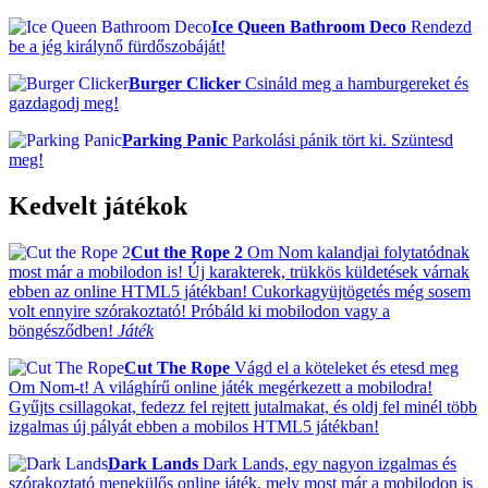
Ice Queen Bathroom Deco
Rendezd
be a jég királynő fürdőszobáját!
Burger Clicker
Csináld meg a hamburgereket és
gazdagodj meg!
Parking Panic
Parkolási pánik tört ki. Szüntesd
meg!
Kedvelt játékok
Cut the Rope 2
Om Nom kalandjai folytatódnak
most már a mobilodon is! Új karakterek, trükkös küldetések várnak
ebben az online HTML5 játékban! Cukorkagyüjtögetés még sosem
volt ennyire szórakoztató! Próbáld ki mobilodon vagy a
böngésződben!
Játék
Cut The Rope
Vágd el a köteleket és etesd meg
Om Nom-t! A világhírű online játék megérkezett a mobilodra!
Gyűjts csillagokat, fedezz fel rejtett jutalmakat, és oldj fel minél több
izgalmas új pályát ebben a mobilos HTML5 játékban!
Dark Lands
Dark Lands, egy nagyon izgalmas és
szórakoztató menekülős online játék, mely most már a mobilodon is