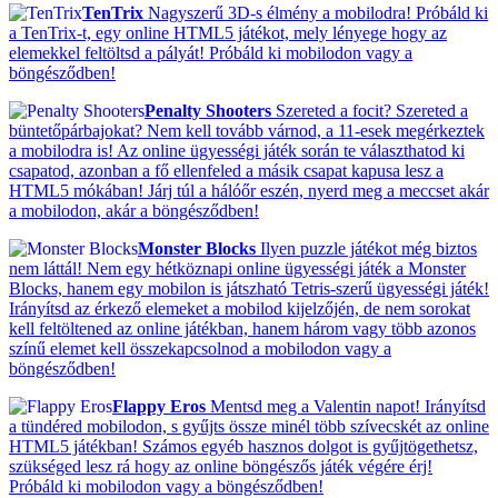
TenTrix
Nagyszerű 3D-s élmény a mobilodra! Próbáld ki
a TenTrix-t, egy online HTML5 játékot, mely lényege hogy az
elemekkel feltöltsd a pályát! Próbáld ki mobilodon vagy a
böngésződben!
Penalty Shooters
Szereted a focit? Szereted a
büntetőpárbajokat? Nem kell tovább várnod, a 11-esek megérkeztek
a mobilodra is! Az online ügyességi játék során te választhatod ki
csapatod, azonban a fő ellenfeled a másik csapat kapusa lesz a
HTML5 mókában! Járj túl a hálóőr eszén, nyerd meg a meccset akár
a mobilodon, akár a böngésződben!
Monster Blocks
Ilyen puzzle játékot még biztos
nem láttál! Nem egy hétköznapi online ügyességi játék a Monster
Blocks, hanem egy mobilon is játszható Tetris-szerű ügyességi játék!
Irányítsd az érkező elemeket a mobilod kijelzőjén, de nem sorokat
kell feltöltened az online játékban, hanem három vagy több azonos
színű elemet kell összekapcsolnod a mobilodon vagy a
böngésződben!
Flappy Eros
Mentsd meg a Valentin napot! Irányítsd
a tündéred mobilodon, s gyűjts össze minél több szívecskét az online
HTML5 játékban! Számos egyéb hasznos dolgot is gyűjtögethetsz,
szükséged lesz rá hogy az online böngészős játék végére érj!
Próbáld ki mobilodon vagy a böngésződben!