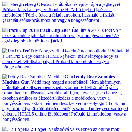
Iceberg
Olvassz fel ábrákat és építsd újra a jéghegyet!
Próbáld ki ezt a nagyszerű online HTML5 logikai játékot a
mobilodon! Törd a fejed a feladványokon, használd a fizikát,
garantált szórakozás mobilon vagy a böngésződben!
Brazil Cup 2014
Éld újra a 2014-s foci vb-t
ezzel az online játékkal a mobilodon vagy a böngésződben! Az
egyik legjobb html5 focis játék !
TenTrix
Nagyszerű 3D-s élmény a mobilodra! Próbáld ki
a TenTrix-t, egy online HTML5 játékot, mely lényege hogy az
elemekkel feltöltsd a pályát! Próbáld ki mobilodon vagy a
böngésződben!
Teddy Bear Zombies
Machine Gun
Védd meg magad a zombiktól! Nem akármilyen
élőholtakkal kell szembenézned az online HTML5 túlélő játék
során, hanem plüssmaci zombikkal! Igen, nevetségesen hangzik,
azonban amikor az életedért küzdesz a mobilodon, vagy a
böngésződben, akkor már nem lesz kedved mosolyogni! Több mint
egy tucat pálya, 6 különböző ellenfél, s számtalan fegyver vár téged
ebben a HTML5 online lövöldében! Próbáld ki mobilodon, vagy a
böngésződben!
3 2 1 Spell
Varázslóvá válsz ebben az online mobil