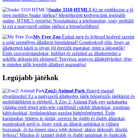
Snake 3310 HTML5
Ki ne emlékezne a jó
öreg mobilos Snake játékra? Megérkezett kedvencünk legújabb
online, HTML5 verziója! Nosztalgiázz a telefonodon, vagy próbáld
ki ezt a nagyszerű online játékot a böngésződben!
My Free Zoo
Építsd meg és fejleszd kedved szerint
a saját személyes állatkerti birodalmad! Gondoskodj róla, hogy az
állatkerted lakói is olyan jól érezzék magukat, mint a látogatók!
Építs szuvenírstandokat, büféket és szépítsd az állatkertedet a
sokféle dekorációs elemmel! Tenyéssz aranyos állatkölyköket, légy
te minden idők legjobb állatkert igazgatója!
Legújabb játékok
Zoo2: Animal Park
Hagyd magad
elvarázsolni! Ez a nagyszerű állatkertes játék böngészős játékként és
mobiljátékként is elérhető. A Zoo 2: Animal Park egy tarkabarka
világba repít téged telis-tele cukibbnál cukibb állatokkal, izgalmas
kihívásokkal, fordulatokban gazdag háttértörténettel. Építs
karámokat, fektess le járdát, szerezz be újabb és újabb állatokat,
gondoskodj arról is, hogy ezek az állatok utódokat is világra
hozzanak, és ha éppen nincs jobb dolgod, akkor dekorálj, díszíts,
fejlessz! Minden új szinttel újabb és újabb tartalmak és funkciók