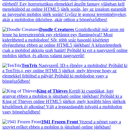
elérhető! Egy horrorisztikus elemekkel átszőtt fantasy világban kell
menekülnöd az online HTML5 játék során, így az izgalom garantált
az ügyességi mobilos játék során! Győzz le gonosz teremtményeket,
akár a mobilodon útközben, akár otthon a böngésződben!
Doodle Creatures
Gondolkodtál már azon mi
lenne ha kereszteznénk egy elefántot egy flamingóval? Most
kiderítheted a mobilodon! Sőt, több száz hasonló kísérletet
elvégezhetsz ebben az online HTML5 játékban! A képzeletednek
csak a mobilod akksija szab határt! Próbáld ki ezt a nagyszerű online
mobilos játékot, és alkoss valami nagyszerűt!
TenTrix
Nagyszerű 3D-s élmény a mobilodra! Próbáld ki
a TenTrix-t, egy online HTML5 játékot, mely lényege hogy az
elemekkel feltöltsd a pályát! Próbáld ki mobilodon vagy a
böngésződben!
King of Thieves
Kerülj ki csapdákat, lopj
aranyat ebben a mobilon is játszható online játékban! Próbáld ki a
King of Thieves online HTML5 játékot, mely korábbi híres játékok
készítőinek új alkotása! Válj a leggazdagabb tolvajjá a mobilodon
vagy böngésződben!
1941 Frozen Front
Vezesd a német vagy a
szovjet erőket ebben a mobilon is játszható online játékban!