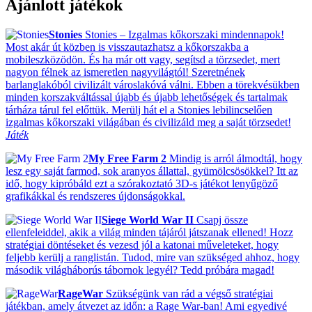
Ajánlott játékok
Stonies
Stonies – Izgalmas kőkorszaki mindennapok!
Most akár út közben is visszautazhatsz a kőkorszakba a
mobileszközödön. És ha már ott vagy, segítsd a törzsedet, mert
nagyon félnek az ismeretlen nagyvilágtól! Szeretnének
barlanglakóból civilizált városlakóvá válni. Ebben a törekvésükben
minden korszakváltással újabb és újabb lehetőségek és tartalmak
tárháza tárul fel előttük. Merülj hát el a Stonies lebilincselően
izgalmas kőkorszaki világában és civilizáld meg a saját törzsedet!
Játék
My Free Farm 2
Mindig is arról álmodtál, hogy
lesz egy saját farmod, sok aranyos állattal, gyümölcsösökkel? Itt az
idő, hogy kipróbáld ezt a szórakoztató 3D-s játékot lenyűgöző
grafikákkal és rendszeres újdonságokkal.
Siege World War II
Csapj össze
ellenfeleiddel, akik a világ minden tájáról játszanak ellened! Hozz
stratégiai döntéseket és vezesd jól a katonai műveleteket, hogy
feljebb kerülj a ranglistán. Tudod, mire van szükséged ahhoz, hogy
második világháborús tábornok legyél? Tedd próbára magad!
RageWar
Szükségünk van rád a végső stratégiai
játékban, amely átvezet az időn: a Rage War-ban! Ami egyedivé