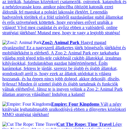
az intrikák, hatalmas középkori csatamezők, ostromok, katapultok és
a nehézlovasság kora, amikor páncélba öltözött katonák ezrei
áldozták fel magukat a polgári lakosság életéért. Legendás
hadvezérek töröltek el a föld színéről gazdaságilag stabil államokat
és erős szövetségek köttettek, hogy egységes erővel uralják a
világot! Vívd meg csatáidat és győzz ebben a valósidejű, online
stratégiai játékban! Mutasd meg, hogy te vagy a legjobb stratéga!
Zoo2: Animal Park
Hagyd magad
elvarázsolni! Ez a nagyszerű állatkertes játék böngészős játékként és
mobiljátékként is elérhető. A Zoo 2: Animal Park egy tarkabarka
világba repít téged telis-tele cukibbnál cukibb állatokkal, izgalmas
kihívásokkal, fordulatokban gazdag háttértörténettel. Építs
karámokat, fektess le járdát, szerezz be újabb és újabb állatokat,
gondoskodj arról is, hogy ezek az állatok utódokat is világra
hozzanak, és ha éppen nincs jobb dolgod, akkor dekorálj, díszíts,
fejlessz! Minden új szinttel újabb és újabb tartalmak és funkciók
válnak elérhetővé. Játssz te is ingyen velünk a Zoo 2: Animal Park
állatian aranyos világában! Induljon a kaland!
Empire: Four Kingdoms
Válj a négy
királyság leghatalmasabb uralkodójává ebben a díjnyertes középkori
MMO stratégiai játékban!
Cut The Rope: Time Travel
Légy