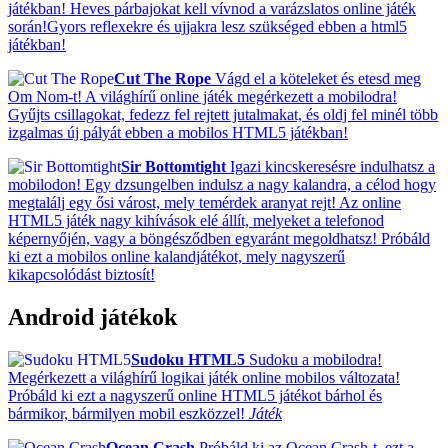
játékban! Heves párbajokat kell vívnod a varázslatos online játék
során!Gyors reflexekre és ujjakra lesz szükséged ebben a html5
játékban!
Cut The Rope
Vágd el a köteleket és etesd meg
Om Nom-t! A világhírű online játék megérkezett a mobilodra!
Gyűjts csillagokat, fedezz fel rejtett jutalmakat, és oldj fel minél több
izgalmas új pályát ebben a mobilos HTML5 játékban!
Sir Bottomtight
Igazi kincskeresésre indulhatsz a
mobilodon! Egy dzsungelben indulsz a nagy kalandra, a célod hogy
megtalálj egy ősi várost, mely temérdek aranyat rejt! Az online
HTML5 játék nagy kihívások elé állít, melyeket a telefonod
képernyőjén, vagy a böngésződben egyaránt megoldhatsz! Próbáld
ki ezt a mobilos online kalandjátékot, mely nagyszerű
kikapcsolódást biztosít!
Android játékok
Sudoku HTML5
Sudoku a mobilodra!
Megérkezett a világhírű logikai játék online mobilos változata!
Próbáld ki ezt a nagyszerű online HTML5 játékot bárhol és
bármikor, bármilyen mobil eszközzel!
Játék
Ocean Crash
Próbáld ki az Ocean Crash-t, ezt a