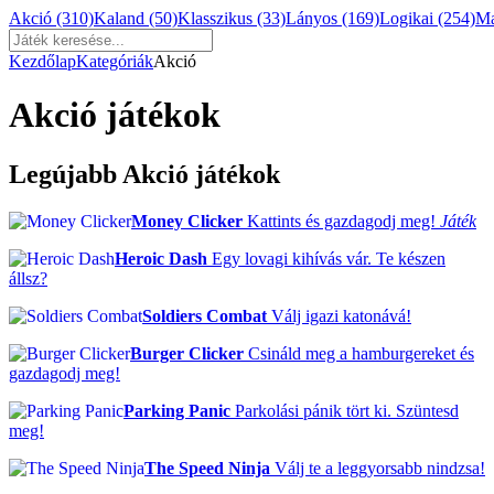
Akció
(310)
Kaland
(50)
Klasszikus
(33)
Lányos
(169)
Logikai
(254)
M
Kezdőlap
Kategóriák
Akció
Akció játékok
Legújabb Akció játékok
Money Clicker
Kattints és gazdagodj meg!
Játék
Heroic Dash
Egy lovagi kihívás vár. Te készen
állsz?
Soldiers Combat
Válj igazi katonává!
Burger Clicker
Csináld meg a hamburgereket és
gazdagodj meg!
Parking Panic
Parkolási pánik tört ki. Szüntesd
meg!
The Speed Ninja
Válj te a leggyorsabb nindzsa!