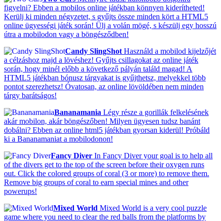
figyelni? Ebben a mobilos online játékban könnyen kiderítheted!
Kerülj ki minden négyzetet, s gyűjts össze minden kört a HTML5
online ügyességi játék során! Ülj a volán mögé, s készülj egy hosszú
útra a mobilodon vagy a böngésződben!
Candy SlingShot
Használd a mobilod kijelzőjét
a célzáshoz majd a lövéshez! Gyűjts csillagokat az online játék
során, hogy minél előbb a következő pályán találd magad! A
HTML5 játékban bónusz tárgyakat is gyűjthetsz, melyekkel több
pontot szerezhetsz! Óvatosan, az online lövöldében nem minden
tárgy barátságos!
Bananamania
Légy része a gorillák felkelésének
akár mobilon, akár böngészőben! Milyen ügyesen tudsz banánt
dobálni? Ebben az online html5 játékban gyorsan kiderül! Próbáld
ki a Bananamaniat a mobilodonon!
Fancy Diver
In Fancy Diver your goal is to help all
of the divers get to the top of the screen before their oxygen runs
out. Click the colored groups of coral (3 or more) to remove them.
Remove big groups of coral to earn special mines and other
powerups!
Mixed World
Mixed World is a very cool puzzle
game where you need to clear the red balls from the platforms by