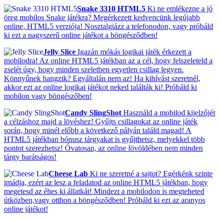
Snake 3310 HTML5
Ki ne emlékezne a jó
öreg mobilos Snake játékra? Megérkezett kedvencünk legújabb
online, HTML5 verziója! Nosztalgiázz a telefonodon, vagy próbáld
ki ezt a nagyszerű online játékot a böngésződben!
Jelly Slice
Igazán mókás logikai játék érkezett a
mobilodra! Az online HTML5 játékban az a cél, hogy felszeleteld a
zselét úgy, hogy minden szeletben egyetlen csillag legyen.
Könnyűnek hangzik? Egyáltalán nem az! Ha kihívást szeretnél,
akkor ezt az online logikai játékot neked találták ki! Próbáld ki
mobilon vagy böngészőben!
Candy SlingShot
Használd a mobilod kijelzőjét
a célzáshoz majd a lövéshez! Gyűjts csillagokat az online játék
során, hogy minél előbb a következő pályán találd magad! A
HTML5 játékban bónusz tárgyakat is gyűjthetsz, melyekkel több
pontot szerezhetsz! Óvatosan, az online lövöldében nem minden
tárgy barátságos!
Cheese Lab
Ki ne szeretné a sajtot? Egérkénk szinte
imádja, ezért az lesz a feladatod az online HTML5 játékban, hogy
megetesd az éhes ki állatkát! Mindezt a mobilodon is megteheted
útközben,vagy otthon a böngésződben! Próbáld ki ezt az aranyos
online játékot!