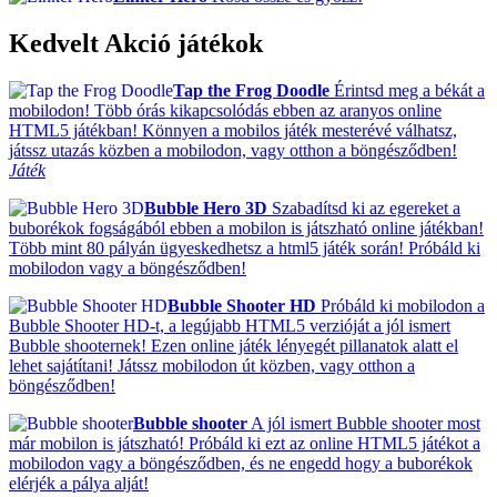
Kedvelt Akció játékok
Tap the Frog Doodle
Érintsd meg a békát a
mobilodon! Több órás kikapcsolódás ebben az aranyos online
HTML5 játékban! Könnyen a mobilos játék mesterévé válhatsz,
játssz utazás közben a mobilodon, vagy otthon a böngésződben!
Játék
Bubble Hero 3D
Szabadítsd ki az egereket a
buborékok fogságából ebben a mobilon is játszható online játékban!
Több mint 80 pályán ügyeskedhetsz a html5 játék során! Próbáld ki
mobilodon vagy a böngésződben!
Bubble Shooter HD
Próbáld ki mobilodon a
Bubble Shooter HD-t, a legújabb HTML5 verzióját a jól ismert
Bubble shooternek! Ezen online játék lényegét pillanatok alatt el
lehet sajátítani! Játssz mobilodon út közben, vagy otthon a
böngésződben!
Bubble shooter
A jól ismert Bubble shooter most
már mobilon is játszható! Próbáld ki ezt az online HTML5 játékot a
mobilodon vagy a böngésződben, és ne engedd hogy a buborékok
elérjék a pálya alját!