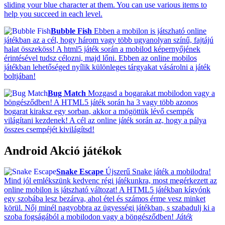
sliding your blue character at them. You can use various items to
help you succeed in each level.
Bubble Fish
Ebben a mobilon is játszható online
játékban az a cél, hogy három vagy több ugyanolyan színű, fajtájú
halat összeköss! A html5 játék során a mobilod képernyőjének
érintésével tudsz célozni, majd lőni. Ebben az online mobilos
játékban lehetőséged nyílik különleges tárgyakat vásárolni a játék
boltjában!
Bug Match
Mozgasd a bogarakat mobilodon vagy a
böngésződben! A HTML5 játék során ha 3 vagy több azonos
bogarat kiraksz egy sorban, akkor a mögöttük lévő csempék
világítani kezdenek! A cél az online játék során az, hogy a pálya
összes csempéjét kivilágítsd!
Android Akció játékok
Snake Escape
Újszerű Snake játék a mobilodra!
Mind jól emlékszünk kedvenc régi játékunkra, most megérkezett az
online mobilon is játszható változat! A HTML5 játékban kígyónk
egy szobába lesz bezárva, ahol étel és számos érme vesz minket
körül. Nőj minél nagyobbra az ügyességi játékban, s szabadulj ki a
szoba fogságából a mobilodon vagy a böngésződben!
Játék