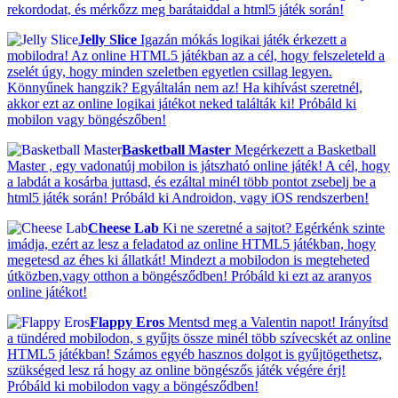
rekordodat, és mérkőzz meg barátaiddal a html5 játék során!
Jelly Slice
Igazán mókás logikai játék érkezett a
mobilodra! Az online HTML5 játékban az a cél, hogy felszeleteld a
zselét úgy, hogy minden szeletben egyetlen csillag legyen.
Könnyűnek hangzik? Egyáltalán nem az! Ha kihívást szeretnél,
akkor ezt az online logikai játékot neked találták ki! Próbáld ki
mobilon vagy böngészőben!
Basketball Master
Megérkezett a Basketball
Master , egy vadonatúj mobilon is játszható online játék! A cél, hogy
a labdát a kosárba juttasd, és ezáltal minél több pontot zsebelj be a
html5 játék során! Próbáld ki Androidon, vagy iOS rendszerben!
Cheese Lab
Ki ne szeretné a sajtot? Egérkénk szinte
imádja, ezért az lesz a feladatod az online HTML5 játékban, hogy
megetesd az éhes ki állatkát! Mindezt a mobilodon is megteheted
útközben,vagy otthon a böngésződben! Próbáld ki ezt az aranyos
online játékot!
Flappy Eros
Mentsd meg a Valentin napot! Irányítsd
a tündéred mobilodon, s gyűjts össze minél több szívecskét az online
HTML5 játékban! Számos egyéb hasznos dolgot is gyűjtögethetsz,
szükséged lesz rá hogy az online böngészős játék végére érj!
Próbáld ki mobilodon vagy a böngésződben!