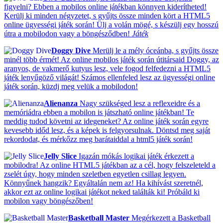
figyelni? Ebben a mobilos online játékban könnyen kiderítheted!
Kerülj ki minden négyzetet, s gyűjts össze minden kört a HTML5
online ügyességi játék során! Ülj a volán mögé, s készülj egy hosszú
útra a mobilodon vagy a böngésződben!
Játék
Doggy Dive
Merülj le a mély óceánba, s gyűjts össze
minél több érmét! Az online mobilos játék során útitársaid Doggy, az
aranyos, de vakmerő kutyus lesz, vele fogod felfedezni a HTML5
játék lenyűgöző világát! Számos ellenfeled lesz az ügyességi online
játék során, küzdj meg velük a mobilodon!
Alienanza
Nagy szükséged lesz a reflexeidre és a
memóriádra ebben a mobilon is játszható online játékban! Te
meddig tudod követni az idegeneket? Az online játék során egyre
kevesebb időd lesz, és a képek is felgyorsulnak. Döntsd meg saját
rekordodat, és mérkőzz meg barátaiddal a html5 játék során!
Jelly Slice
Igazán mókás logikai játék érkezett a
mobilodra! Az online HTML5 játékban az a cél, hogy felszeleteld a
zselét úgy, hogy minden szeletben egyetlen csillag legyen.
Könnyűnek hangzik? Egyáltalán nem az! Ha kihívást szeretnél,
akkor ezt az online logikai játékot neked találták ki! Próbáld ki
mobilon vagy böngészőben!
Basketball Master
Megérkezett a Basketball