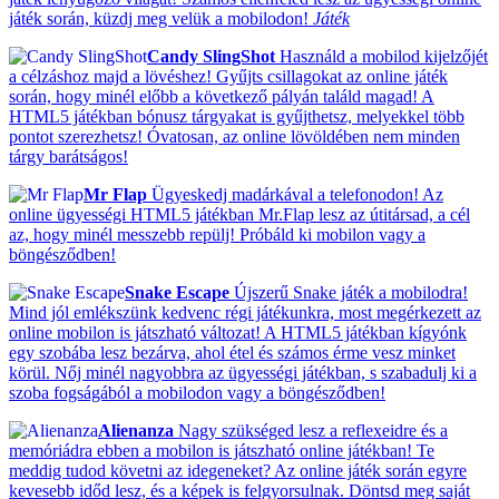
játék során, küzdj meg velük a mobilodon!
Játék
Candy SlingShot
Használd a mobilod kijelzőjét
a célzáshoz majd a lövéshez! Gyűjts csillagokat az online játék
során, hogy minél előbb a következő pályán találd magad! A
HTML5 játékban bónusz tárgyakat is gyűjthetsz, melyekkel több
pontot szerezhetsz! Óvatosan, az online lövöldében nem minden
tárgy barátságos!
Mr Flap
Ügyeskedj madárkával a telefonodon! Az
online ügyességi HTML5 játékban Mr.Flap lesz az útitársad, a cél
az, hogy minél messzebb repülj! Próbáld ki mobilon vagy a
böngésződben!
Snake Escape
Újszerű Snake játék a mobilodra!
Mind jól emlékszünk kedvenc régi játékunkra, most megérkezett az
online mobilon is játszható változat! A HTML5 játékban kígyónk
egy szobába lesz bezárva, ahol étel és számos érme vesz minket
körül. Nőj minél nagyobbra az ügyességi játékban, s szabadulj ki a
szoba fogságából a mobilodon vagy a böngésződben!
Alienanza
Nagy szükséged lesz a reflexeidre és a
memóriádra ebben a mobilon is játszható online játékban! Te
meddig tudod követni az idegeneket? Az online játék során egyre
kevesebb időd lesz, és a képek is felgyorsulnak. Döntsd meg saját