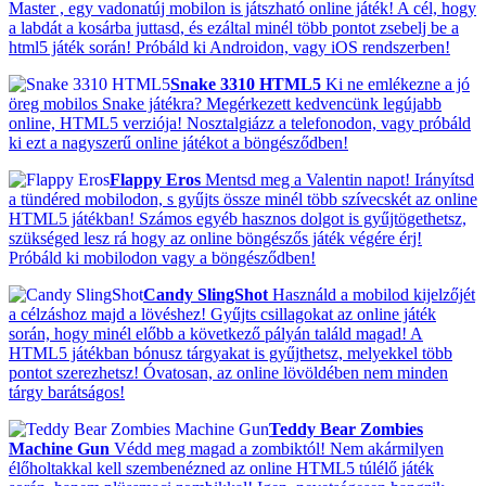
Master , egy vadonatúj mobilon is játszható online játék! A cél, hogy
a labdát a kosárba juttasd, és ezáltal minél több pontot zsebelj be a
html5 játék során! Próbáld ki Androidon, vagy iOS rendszerben!
Snake 3310 HTML5
Ki ne emlékezne a jó
öreg mobilos Snake játékra? Megérkezett kedvencünk legújabb
online, HTML5 verziója! Nosztalgiázz a telefonodon, vagy próbáld
ki ezt a nagyszerű online játékot a böngésződben!
Flappy Eros
Mentsd meg a Valentin napot! Irányítsd
a tündéred mobilodon, s gyűjts össze minél több szívecskét az online
HTML5 játékban! Számos egyéb hasznos dolgot is gyűjtögethetsz,
szükséged lesz rá hogy az online böngészős játék végére érj!
Próbáld ki mobilodon vagy a böngésződben!
Candy SlingShot
Használd a mobilod kijelzőjét
a célzáshoz majd a lövéshez! Gyűjts csillagokat az online játék
során, hogy minél előbb a következő pályán találd magad! A
HTML5 játékban bónusz tárgyakat is gyűjthetsz, melyekkel több
pontot szerezhetsz! Óvatosan, az online lövöldében nem minden
tárgy barátságos!
Teddy Bear Zombies
Machine Gun
Védd meg magad a zombiktól! Nem akármilyen
élőholtakkal kell szembenézned az online HTML5 túlélő játék