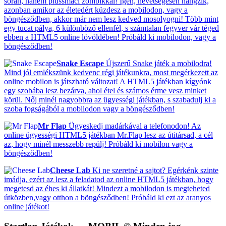
során, hanem plüssmaci zombikkal! Igen, nevetségesen hangzik,
azonban amikor az életedért küzdesz a mobilodon, vagy a
böngésződben, akkor már nem lesz kedved mosolyogni! Több mint
egy tucat pálya, 6 különböző ellenfél, s számtalan fegyver vár téged
ebben a HTML5 online lövöldében! Próbáld ki mobilodon, vagy a
böngésződben!
Snake Escape
Újszerű Snake játék a mobilodra!
Mind jól emlékszünk kedvenc régi játékunkra, most megérkezett az
online mobilon is játszható változat! A HTML5 játékban kígyónk
egy szobába lesz bezárva, ahol étel és számos érme vesz minket
körül. Nőj minél nagyobbra az ügyességi játékban, s szabadulj ki a
szoba fogságából a mobilodon vagy a böngésződben!
Mr Flap
Ügyeskedj madárkával a telefonodon! Az
online ügyességi HTML5 játékban Mr.Flap lesz az útitársad, a cél
az, hogy minél messzebb repülj! Próbáld ki mobilon vagy a
böngésződben!
Cheese Lab
Ki ne szeretné a sajtot? Egérkénk szinte
imádja, ezért az lesz a feladatod az online HTML5 játékban, hogy
megetesd az éhes ki állatkát! Mindezt a mobilodon is megteheted
útközben,vagy otthon a böngésződben! Próbáld ki ezt az aranyos
online játékot!