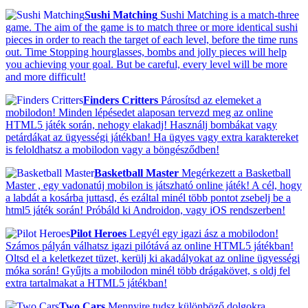
Sushi Matching
Sushi Matching is a match-three
game. The aim of the game is to match three or more identical sushi
pieces in order to reach the target of each level, before the time runs
out. Time Stopping hourglasses, bombs and jolly pieces will help
you achieving your goal. But be careful, every level will be more
and more difficult!
Finders Critters
Párosítsd az elemeket a
mobilodon! Minden lépésedet alaposan tervezd meg az online
HTML5 játék során, nehogy elakadj! Használj bombákat vagy
petárdákat az ügyességi játékban! Ha ügyes vagy extra karaktereket
is feloldhatsz a mobilodon vagy a böngésződben!
Basketball Master
Megérkezett a Basketball
Master , egy vadonatúj mobilon is játszható online játék! A cél, hogy
a labdát a kosárba juttasd, és ezáltal minél több pontot zsebelj be a
html5 játék során! Próbáld ki Androidon, vagy iOS rendszerben!
Pilot Heroes
Legyél egy igazi ász a mobilodon!
Számos pályán válhatsz igazi pilótává az online HTML5 játékban!
Oltsd el a keletkezet tüzet, kerülj ki akadályokat az online ügyességi
móka során! Gyűjts a mobilodon minél több drágakövet, s oldj fel
extra tartalmakat a HTML5 játékban!
Two Cars
Mennyire tudsz különböző dolgokra