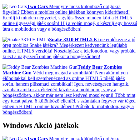
Two Cars
Mennyire tudsz különböző dolgokra
figyelni? Ebben a mobilos online játékban könnyen kiderítheted!
Kerülj ki minden négyzetet, s gyűjts össze minden kört a HTML5
online ügyességi játék során! Ülj a volán mögé, s készülj egy hosszú
útra a mobilodon vagy a böngésződben!
Snake 3310 HTML5
Ki ne emlékezne a jó
öreg mobilos Snake játékra? Megérkezett kedvencünk legújabb
online, HTML5 verziója! Nosztalgiázz a telefonodon, vagy próbáld
ki ezt a nagyszerű online játékot a böngésződben!
Teddy Bear Zombies
Machine Gun
Védd meg magad a zombiktól! Nem akármilyen
élőholtakkal kell szembenézned az online HTML5 túlélő játék
során, hanem plüssmaci zombikkal! Igen, nevetségesen hangzik,
azonban amikor az életedért küzdesz a mobilodon, vagy a
böngésződben, akkor már nem lesz kedved mosolyogni! Több mint
egy tucat pálya, 6 különböző ellenfél, s számtalan fegyver vár téged
ebben a HTML5 online lövöldében! Próbáld ki mobilodon, vagy a
böngésződben!
Windows Akció játékok
Two Cars
Mennyire tudsz különböző dolgokra