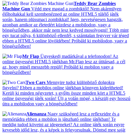
Teddy Bear Zombies
Machine Gun
Védd meg magad a zombiktól! Nem akármilyen
élőholtakkal kell szembenézned az online HTML5 túlélő játék
során, hanem plüssmaci zombikkal! Igen, nevetségesen hangzik,
azonban amikor az életedért küzdesz a mobilodon, vagy a
böngésződben, akkor már nem lesz kedved mosolyogni! Több mint
egy tucat pálya, 6 különböző ellenfél, s számtalan fegyver vár téged
ebben a HTML5 online lövöldében! Próbáld ki mobilodon, vagy a
böngésződben!
Mr Flap
Ügyeskedj madárkával a telefonodon! Az
online ügyességi HTML5 játékban Mr.Flap lesz az útitársad, a cél
az, hogy minél messzebb repülj! Próbáld ki mobilon vagy a
böngésződben!
Two Cars
Mennyire tudsz különböző dolgokra
figyelni? Ebben a mobilos online játékban könnyen kiderítheted!
Kerülj ki minden négyzetet, s gyűjts össze minden kört a HTML5
online ügyességi játék során! Ülj a volán mögé, s készülj egy hosszú
útra a mobilodon vagy a böngésződben!
Alienanza
Nagy szükséged lesz a reflexeidre és a
memóriádra ebben a mobilon is játszható online játékban! Te
meddig tudod követni az idegeneket? Az online játék során egyre
kevesebb időd lesz, és a képek is felgyorsulnak. Döntsd meg saját