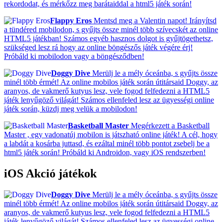
rekordodat, és mérkőzz meg barátaiddal a html5 játék során!
Flappy Eros
Mentsd meg a Valentin napot! Irányítsd
a tündéred mobilodon, s gyűjts össze minél több szívecskét az online
HTML5 játékban! Számos egyéb hasznos dolgot is gyűjtögethetsz,
szükséged lesz rá hogy az online böngészős játék végére érj!
Próbáld ki mobilodon vagy a böngésződben!
Doggy Dive
Merülj le a mély óceánba, s gyűjts össze
minél több érmét! Az online mobilos játék során útitársaid Doggy, az
aranyos, de vakmerő kutyus lesz, vele fogod felfedezni a HTML5
játék lenyűgöző világát! Számos ellenfeled lesz az ügyességi online
játék során, küzdj meg velük a mobilodon!
Basketball Master
Megérkezett a Basketball
Master , egy vadonatúj mobilon is játszható online játék! A cél, hogy
a labdát a kosárba juttasd, és ezáltal minél több pontot zsebelj be a
html5 játék során! Próbáld ki Androidon, vagy iOS rendszerben!
iOS Akció játékok
Doggy Dive
Merülj le a mély óceánba, s gyűjts össze
minél több érmét! Az online mobilos játék során útitársaid Doggy, az
aranyos, de vakmerő kutyus lesz, vele fogod felfedezni a HTML5
játék lenyűgöző világát! Számos ellenfeled lesz az ügyességi online