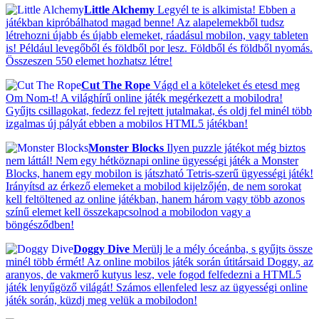
Little Alchemy
Legyél te is alkimista! Ebben a
játékban kipróbálhatod magad benne! Az alapelemekből tudsz
létrehozni újabb és újabb elemeket, ráadásul mobilon, vagy tableten
is! Például levegőből és földből por lesz. Földből és földből nyomás.
Összeszen 550 elemet hozhatsz létre!
Cut The Rope
Vágd el a köteleket és etesd meg
Om Nom-t! A világhírű online játék megérkezett a mobilodra!
Gyűjts csillagokat, fedezz fel rejtett jutalmakat, és oldj fel minél több
izgalmas új pályát ebben a mobilos HTML5 játékban!
Monster Blocks
Ilyen puzzle játékot még biztos
nem láttál! Nem egy hétköznapi online ügyességi játék a Monster
Blocks, hanem egy mobilon is játszható Tetris-szerű ügyességi játék!
Irányítsd az érkező elemeket a mobilod kijelzőjén, de nem sorokat
kell feltöltened az online játékban, hanem három vagy több azonos
színű elemet kell összekapcsolnod a mobilodon vagy a
böngésződben!
Doggy Dive
Merülj le a mély óceánba, s gyűjts össze
minél több érmét! Az online mobilos játék során útitársaid Doggy, az
aranyos, de vakmerő kutyus lesz, vele fogod felfedezni a HTML5
játék lenyűgöző világát! Számos ellenfeled lesz az ügyességi online
játék során, küzdj meg velük a mobilodon!