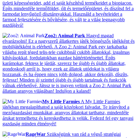
üzleti képességeidet, add el saját készítésű termékeidet a biopiacon.
Építs mindenféle termőföldet, ólt és termelőépületet, és díszítsd fel a
farmodat lenyűgöző dísztárgyakkal. Használd a bevételeidet a
farmod fejlesztésére és bővítésére, és válj te a világ legnagyobb
gazdájává!
Zoo2: Animal Park
Hagyd magad
elvarázsolni! Ez a nagyszerű állatkertes játék böngészős játékként és
mobiljátékként is elérhető. A Zoo 2: Animal Park egy tarkabarka
világba repít téged telis-tele cukibbnál cukibb állatokkal, izgalmas
kihívásokkal, fordulatokban gazdag háttértörténettel. Építs
karámokat, fektess le járdát, szerezz be újabb és újabb állatokat,
gondoskodj arról is, hogy ezek az állatok utódokat is világra
hozzanak, és ha éppen nincs jobb dolgod, akkor dekorálj, díszíts,
fejlessz! Minden új szinttel újabb és újabb tartalmak és funkciók
válnak elérhetővé. Játssz te is ingyen velünk a Zoo 2: Animal Park
állatian aranyos világában! Induljon a kaland!
My Little Farmies
A My Little Farmies
játékban megalapíthatod a saját középkori falvadat. Te irányítod a
mezőgazdasági munkákat, aranyos állatokat tarthatsz, mindenféle
árukat termelhetsz és kereskedhetsz is velük. Fedezd fel egy tanyasi
gazdaság minden élményét!
RageWar
Szükségünk van rád a végső stratégiai