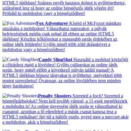
HTML5 játékban! Számos egyéb hasznos dolgot is gyűjtögethetsz,
szükséged lesz rá hogy az online böngészős játék végére érj!
Próbáld ki mobilodon vagy a böngésződben!
Fox Adventurer
Kísérd el Mr.Foxot mágikus
utazására a mobilodon! Választhatsz napszakot, a pályák
befejezésének módja csak rajtad áll ebben az online HTML5
játékban! Készítsz kőklónokat a magasabb ugrás érdekében az
online játék felületén! Gyűjts minél több zöld drágakövet a
mobilodon vagy a böngésződben!
Candy SlingShot
Használd a mobilod kijelzőjét
a célzáshoz majd a lövéshez! Gyűjts csillagokat az online játék
során, hogy minél előbb a következő pályán találd magad! A
HTML5 játékban bónusz tárgyakat is gyűjthetsz, melyekkel több
pontot szerezhetsz! Óvatosan, az online lövöldében nem minden
tárgy barátságos!
Penalty Shooters
Szereted a focit? Szereted a
büntetőpárbajokat? Nem kell tovább várnod, a 11-esek megérkeztek
a mobilodra is! Az online ügyességi játék során te választhatod ki
csapatod, azonban a fő ellenfeled a másik csapat kapusa lesz a
HTML5 mókában! Járj túl a hálóőr eszén, nyerd meg a meccset akár
a mobilodon, akár a böngésződben!