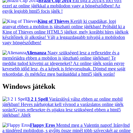
Brazil Cup 2014
Éld újra a 2014-s foci vb-t
ezzel az online játékkal a mobilodon vagy a böngésződben! Az
egyik legjobb html5 focis játék !
King of Thieves
Kerülj ki csapdákat, lopj
aranyat ebben a mobilon is játszható online játékban! Próbáld ki a
King of Thieves online HTML5 játékot, mely korábbi híres játékok
készítőinek új alkotása! Válj a leggazdagabb tolvajjá a mobilodon
vagy böngésződben!
Alienanza
Nagy szükséged lesz a reflexeidre és a
memóriádra ebben a mobilon is játszható online játékban! Te
meddig tudod követni az idegeneket? Az online játék során egyre
kevesebb időd lesz, és a képek is felgyorsulnak. Döntsd meg saját
rekordodat, és mérkőzz meg barátaiddal a html5 játék során!
Windows játékok
3 2 1 Spell
Varázslóvá válsz ebben az online mobil
játékban! Heves párbajokat kell vívnod a varázslatos online játék
során!Gyors reflexekre és ujjakra lesz szükséged ebben a html5
játékban!
Játék
Flappy Eros
Mentsd meg a Valentin napot! Irányítsd
a tündéred mobilodon, s gyűjts össze minél több szívecskét az online