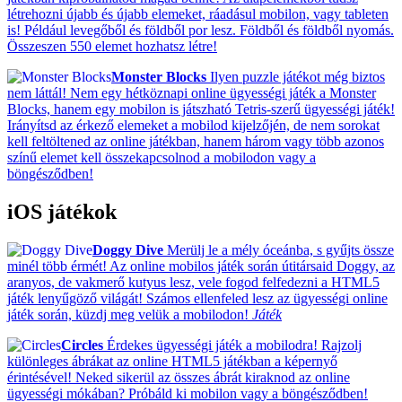
létrehozni újabb és újabb elemeket, ráadásul mobilon, vagy tableten
is! Például levegőből és földből por lesz. Földből és földből nyomás.
Összeszen 550 elemet hozhatsz létre!
Monster Blocks
Ilyen puzzle játékot még biztos
nem láttál! Nem egy hétköznapi online ügyességi játék a Monster
Blocks, hanem egy mobilon is játszható Tetris-szerű ügyességi játék!
Irányítsd az érkező elemeket a mobilod kijelzőjén, de nem sorokat
kell feltöltened az online játékban, hanem három vagy több azonos
színű elemet kell összekapcsolnod a mobilodon vagy a
böngésződben!
iOS játékok
Doggy Dive
Merülj le a mély óceánba, s gyűjts össze
minél több érmét! Az online mobilos játék során útitársaid Doggy, az
aranyos, de vakmerő kutyus lesz, vele fogod felfedezni a HTML5
játék lenyűgöző világát! Számos ellenfeled lesz az ügyességi online
játék során, küzdj meg velük a mobilodon!
Játék
Circles
Érdekes ügyességi játék a mobilodra! Rajzolj
különleges ábrákat az online HTML5 játékban a képernyő
érintésével! Neked sikerül az összes ábrát kiraknod az online
ügyességi mókában? Próbáld ki mobilon vagy a böngésződben!