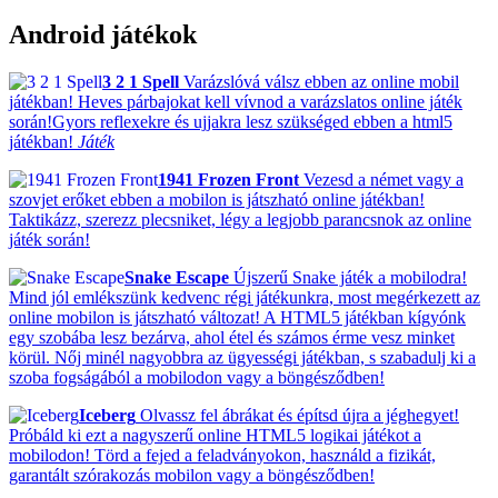
Android játékok
3 2 1 Spell
Varázslóvá válsz ebben az online mobil
játékban! Heves párbajokat kell vívnod a varázslatos online játék
során!Gyors reflexekre és ujjakra lesz szükséged ebben a html5
játékban!
Játék
1941 Frozen Front
Vezesd a német vagy a
szovjet erőket ebben a mobilon is játszható online játékban!
Taktikázz, szerezz plecsniket, légy a legjobb parancsnok az online
játék során!
Snake Escape
Újszerű Snake játék a mobilodra!
Mind jól emlékszünk kedvenc régi játékunkra, most megérkezett az
online mobilon is játszható változat! A HTML5 játékban kígyónk
egy szobába lesz bezárva, ahol étel és számos érme vesz minket
körül. Nőj minél nagyobbra az ügyességi játékban, s szabadulj ki a
szoba fogságából a mobilodon vagy a böngésződben!
Iceberg
Olvassz fel ábrákat és építsd újra a jéghegyet!
Próbáld ki ezt a nagyszerű online HTML5 logikai játékot a
mobilodon! Törd a fejed a feladványokon, használd a fizikát,
garantált szórakozás mobilon vagy a böngésződben!