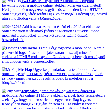
Two Cars
Mennyire tudsz különböző dolgokra
figyelni? Ebben a mobilos online játékban könnyen kiderítheted!
Kerülj ki minden négyzetet, s gyűjts össze minden kört a HTML5
online ügyességi játék során! Ülj a volán mögé, s készülj egy hosszú
útra a mobilodon vagy a böngésződben!
2048
Add össze a számokat és érd el a 2048-at ebben az
online mobilon is játszható játékban! Mobilon az ujjaddal tudod
mozgatni a csempéket, amikor két azonos számú összeér,
összeadódnak.
Doctor Teeth
Légy fogorvos a mobilodon! Kezeld
pácienseid fogsorát az online játék során, használj minél több
eszközt a HTML5 mulatságban! Gondoskodj a betegek mosolyáról
a mobilodon vagy a böngésződben!
Mr Flap
Ügyeskedj madárkával a telefonodon! Az
online ügyességi HTML5 játékban Mr.Flap lesz az útitársad, a cél
az, hogy minél messzebb repülj! Próbáld ki mobilon vagy a
böngésződben!
Jelly Slice
Igazán mókás logikai játék érkezett a
mobilodra! Az online HTML5 játékban az a cél, hogy felszeleteld a
zselét úgy, hogy minden szeletben egyetlen csillag legyen.
Könnyűnek hangzik? Egyáltalán nem az! Ha kihívást szeretnél,
akkor ezt az online logikai játékot neked találták ki! Próbáld ki