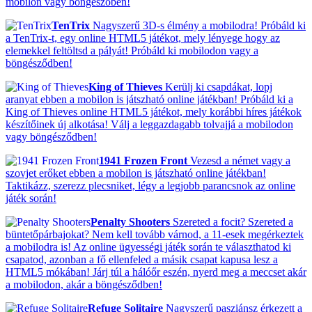
mobilon vagy böngészőben!
TenTrix
Nagyszerű 3D-s élmény a mobilodra! Próbáld ki
a TenTrix-t, egy online HTML5 játékot, mely lényege hogy az
elemekkel feltöltsd a pályát! Próbáld ki mobilodon vagy a
böngésződben!
King of Thieves
Kerülj ki csapdákat, lopj
aranyat ebben a mobilon is játszható online játékban! Próbáld ki a
King of Thieves online HTML5 játékot, mely korábbi híres játékok
készítőinek új alkotása! Válj a leggazdagabb tolvajjá a mobilodon
vagy böngésződben!
1941 Frozen Front
Vezesd a német vagy a
szovjet erőket ebben a mobilon is játszható online játékban!
Taktikázz, szerezz plecsniket, légy a legjobb parancsnok az online
játék során!
Penalty Shooters
Szereted a focit? Szereted a
büntetőpárbajokat? Nem kell tovább várnod, a 11-esek megérkeztek
a mobilodra is! Az online ügyességi játék során te választhatod ki
csapatod, azonban a fő ellenfeled a másik csapat kapusa lesz a
HTML5 mókában! Járj túl a hálóőr eszén, nyerd meg a meccset akár
a mobilodon, akár a böngésződben!
Refuge Solitaire
Nagyszerű pasziánsz érkezett a