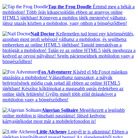
Tap the Frog Doodle
Érintsd meg a békát a
mobilodon! Több órás kikapcsolódás ebben az aranyos online
HTML5 játékban! Könnyen a mobilos játék mesterévé válhatsz,
játssz utazás közben a mobilodon, vagy otthon a böngésződben!
Nail Doctor
Kellemetlen tud lenni egy körömsérülés,
azonban most profi sebésszé válhatsz a mobilodon, és segíthetsz
embereken az online HTML5 játékban! Tanuld interaktívan a
biológiát a mobilodon! Talán ez az online HTML5 játék meghozza a
kedved az orvosi pályához! Segíts pácienseidnek mobilodon vagy a
böngésződben!
Fox Adventurer
Kísérd el Mr.Foxot mágikus
utazására a mobilodon! Választhatsz napszakot, a pályák
befejezésének módja csak rajtad áll ebben az online HTML5
játékban! Készítsz kőklónokat a magasabb ugrás érdekében az
online játék felületén! Gyűjts minél több zöld drágakövet a
mobilodon vagy a böngésződben!
Algerian Solitaire
Megérkezett a legújabb
online mobilon is játszható pasziánsz! Játszd kedvenc
kártyajátékodat most már a mobiltelefonodon is!
Little Alchemy
Legyél te is alkimista! Ebben a
játékban kipróbálhatod magad benne! Az alapelemekből tudsz