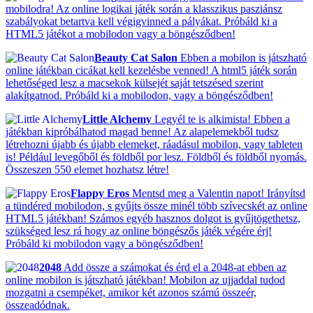
mobilodra! Az online logikai játék során a klasszikus pasziánsz
szabályokat betartva kell végigvinned a pályákat. Próbáld ki a
HTML5 játékot a mobilodon vagy a böngésződben!
Beauty Cat Salon
Ebben a mobilon is játszható
online játékban cicákat kell kezelésbe venned! A html5 játék során
lehetőséged lesz a macsekok külsejét saját tetszésed szerint
alakítgatnod. Próbáld ki a mobilodon, vagy a böngésződben!
Little Alchemy
Legyél te is alkimista! Ebben a
játékban kipróbálhatod magad benne! Az alapelemekből tudsz
létrehozni újabb és újabb elemeket, ráadásul mobilon, vagy tableten
is! Például levegőből és földből por lesz. Földből és földből nyomás.
Összeszen 550 elemet hozhatsz létre!
Flappy Eros
Mentsd meg a Valentin napot! Irányítsd
a tündéred mobilodon, s gyűjts össze minél több szívecskét az online
HTML5 játékban! Számos egyéb hasznos dolgot is gyűjtögethetsz,
szükséged lesz rá hogy az online böngészős játék végére érj!
Próbáld ki mobilodon vagy a böngésződben!
2048
Add össze a számokat és érd el a 2048-at ebben az
online mobilon is játszható játékban! Mobilon az ujjaddal tudod
mozgatni a csempéket, amikor két azonos számú összeér,
összeadódnak.