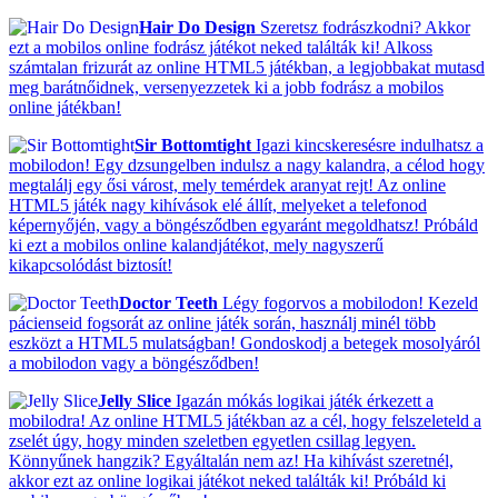
Hair Do Design
Szeretsz fodrászkodni? Akkor
ezt a mobilos online fodrász játékot neked találták ki! Alkoss
számtalan frizurát az online HTML5 játékban, a legjobbakat mutasd
meg barátnőidnek, versenyezzetek ki a jobb fodrász a mobilos
online játékban!
Sir Bottomtight
Igazi kincskeresésre indulhatsz a
mobilodon! Egy dzsungelben indulsz a nagy kalandra, a célod hogy
megtalálj egy ősi várost, mely temérdek aranyat rejt! Az online
HTML5 játék nagy kihívások elé állít, melyeket a telefonod
képernyőjén, vagy a böngésződben egyaránt megoldhatsz! Próbáld
ki ezt a mobilos online kalandjátékot, mely nagyszerű
kikapcsolódást biztosít!
Doctor Teeth
Légy fogorvos a mobilodon! Kezeld
pácienseid fogsorát az online játék során, használj minél több
eszközt a HTML5 mulatságban! Gondoskodj a betegek mosolyáról
a mobilodon vagy a böngésződben!
Jelly Slice
Igazán mókás logikai játék érkezett a
mobilodra! Az online HTML5 játékban az a cél, hogy felszeleteld a
zselét úgy, hogy minden szeletben egyetlen csillag legyen.
Könnyűnek hangzik? Egyáltalán nem az! Ha kihívást szeretnél,
akkor ezt az online logikai játékot neked találták ki! Próbáld ki