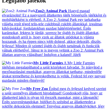
Legújabb játékok
Zoo2: Animal Park
Hagyd magad
elvarázsolni! Ez a nagyszerű állatkertes játék böngészős játékként és
mobiljátékként is elérhető. A Zoo 2: Animal Park egy tarkabarka
világba repít téged telis-tele cukibbnál cukibb állatokkal, izgalmas
kihívásokkal, fordulatokban gazdag háttértörténettel. Építs
karámokat, fektess le járdát, szerezz be újabb és újabb állatokat,
gondoskodj arról is, hogy ezek az állatok utódokat is világra
hozzanak, és ha éppen nincs jobb dolgod, akkor dekorálj, díszíts,
fejlessz! Minden új szinttel újabb és újabb tartalmak és funkciók
válnak elérhetővé. Játssz te is ingyen velünk a Zoo 2: Animal Park
állatian aranyos világában! Induljon a kaland!
Játék
My Little Farmies
A My Little Farmies
játékban megalapíthatod a saját középkori falvadat. Te irányítod a
mezőgazdasági munkákat, aranyos állatokat tarthatsz, mindenféle
árukat termelhetsz és kereskedhetsz is velük. Fedezd fel egy tanyasi
gazdaság minden élményét!
My Free Zoo
Építsd meg és fejleszd kedved szerint
a saját személyes állatkerti birodalmad! Gondoskodj róla, hogy az
állatkerted lakói is olyan jól érezzék magukat, mint a látogatók!
Építs szuvenírstandokat, büféket és szépítsd az állatkertedet a
sokféle dekorációs elemmel! Tenyéssz aranyos állatkölyköket, légy