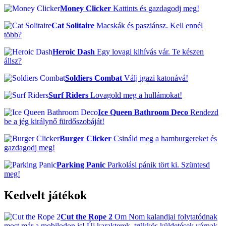
Money Clicker
Kattints és gazdagodj meg!
Cat Solitaire
Macskák és pasziánsz. Kell ennél
több?
Heroic Dash
Egy lovagi kihívás vár. Te készen
állsz?
Soldiers Combat
Válj igazi katonává!
Surf Riders
Lovagold meg a hullámokat!
Ice Queen Bathroom Deco
Rendezd
be a jég királynő fürdőszobáját!
Burger Clicker
Csináld meg a hamburgereket és
gazdagodj meg!
Parking Panic
Parkolási pánik tört ki. Szüntesd
meg!
Kedvelt játékok
Cut the Rope 2
Om Nom kalandjai folytatódnak
most már a mobilodon is! Új karakterek, trükkös küldetések várnak