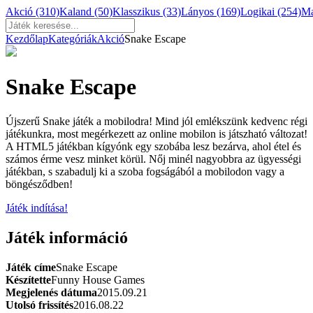
Akció
(310)
Kaland
(50)
Klasszikus
(33)
Lányos
(169)
Logikai
(254)
M
Kezdőlap
Kategóriák
Akció
Snake Escape
Snake Escape
Újszerű Snake játék a mobilodra! Mind jól emlékszünk kedvenc régi
játékunkra, most megérkezett az online mobilon is játszható változat!
A HTML5 játékban kígyónk egy szobába lesz bezárva, ahol étel és
számos érme vesz minket körül. Nőj minél nagyobbra az ügyességi
játékban, s szabadulj ki a szoba fogságából a mobilodon vagy a
böngésződben!
Játék indítása!
Játék információ
Játék címe
Snake Escape
Készítette
Funny House Games
Megjelenés dátuma
2015.09.21
Utolsó frissítés
2016.08.22