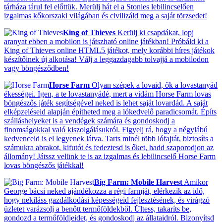
tárháza tárul fel előttük. Merülj hát el a Stonies lebilincselően
izgalmas kőkorszaki világában és civilizáld meg a saját törzsedet!
King of Thieves
Kerülj ki csapdákat, lopj
aranyat ebben a mobilon is játszható online játékban! Próbáld ki a
King of Thieves online HTML5 játékot, mely korábbi híres játékok
készítőinek új alkotása! Válj a leggazdagabb tolvajjá a mobilodon
vagy böngésződben!
Horse Farm
Olyan szépek a lovaid, ők a lovastanyád
ékességei. Igen, a te lovastanyádé, mert a vidám Horse Farm lovas
böngészős játék segítségével neked is lehet saját lovardád. A saját
elképzeléseid alapján építheted meg a lókedvelő paradicsomát. Építs
szálláshelyeket is a vendégek számára és gondoskodj a
finomságokkal való kiszolgálásukról. Figyelj rá, hogy a négylábú
kedvenceid is el legyenek látva. Tarts minél több lófajtát, biztosíts a
számukra abrakot, kifutót és fedeztesd is őket, hadd szaporodjon az
állomány! Játssz velünk te is az izgalmas és lebilincselő Horse Farm
lovas böngészős játékkal!
Big Farm: Mobile Harvest
Amikor
George bácsi neked ajándékozza a régi farmját, elérkezik az idő,
hogy nekiláss gazdálkodási képességeid fejlesztésének, és virágzó
üzletet varázsolj a benőtt termőföldekből. Ültess, takaríts be,
gondozd a termőföldjeidet, és gondoskodj az állataidról. Bizonyítsd