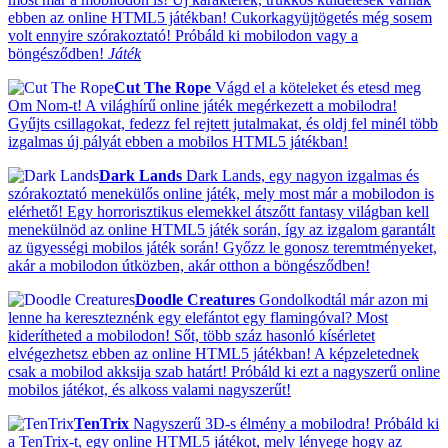
ebben az online HTML5 játékban! Cukorkagyüjtögetés még sosem
volt ennyire szórakoztató! Próbáld ki mobilodon vagy a
böngésződben!
Játék
Cut The Rope
Vágd el a köteleket és etesd meg
Om Nom-t! A világhírű online játék megérkezett a mobilodra!
Gyűjts csillagokat, fedezz fel rejtett jutalmakat, és oldj fel minél több
izgalmas új pályát ebben a mobilos HTML5 játékban!
Dark Lands
Dark Lands, egy nagyon izgalmas és
szórakoztató menekülős online játék, mely most már a mobilodon is
elérhető! Egy horrorisztikus elemekkel átszőtt fantasy világban kell
menekülnöd az online HTML5 játék során, így az izgalom garantált
az ügyességi mobilos játék során! Győzz le gonosz teremtményeket,
akár a mobilodon útközben, akár otthon a böngésződben!
Doodle Creatures
Gondolkodtál már azon mi
lenne ha kereszteznénk egy elefántot egy flamingóval? Most
kiderítheted a mobilodon! Sőt, több száz hasonló kísérletet
elvégezhetsz ebben az online HTML5 játékban! A képzeletednek
csak a mobilod akksija szab határt! Próbáld ki ezt a nagyszerű online
mobilos játékot, és alkoss valami nagyszerűt!
TenTrix
Nagyszerű 3D-s élmény a mobilodra! Próbáld ki
a TenTrix-t, egy online HTML5 játékot, mely lényege hogy az