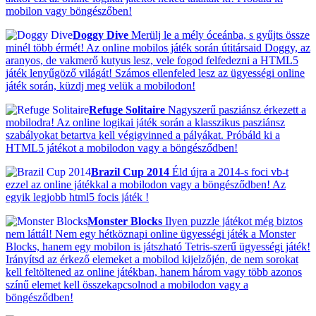
mobilon vagy böngészőben!
Doggy Dive
Merülj le a mély óceánba, s gyűjts össze
minél több érmét! Az online mobilos játék során útitársaid Doggy, az
aranyos, de vakmerő kutyus lesz, vele fogod felfedezni a HTML5
játék lenyűgöző világát! Számos ellenfeled lesz az ügyességi online
játék során, küzdj meg velük a mobilodon!
Refuge Solitaire
Nagyszerű pasziánsz érkezett a
mobilodra! Az online logikai játék során a klasszikus pasziánsz
szabályokat betartva kell végigvinned a pályákat. Próbáld ki a
HTML5 játékot a mobilodon vagy a böngésződben!
Brazil Cup 2014
Éld újra a 2014-s foci vb-t
ezzel az online játékkal a mobilodon vagy a böngésződben! Az
egyik legjobb html5 focis játék !
Monster Blocks
Ilyen puzzle játékot még biztos
nem láttál! Nem egy hétköznapi online ügyességi játék a Monster
Blocks, hanem egy mobilon is játszható Tetris-szerű ügyességi játék!
Irányítsd az érkező elemeket a mobilod kijelzőjén, de nem sorokat
kell feltöltened az online játékban, hanem három vagy több azonos
színű elemet kell összekapcsolnod a mobilodon vagy a
böngésződben!