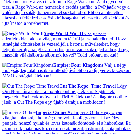
játékban, amely átvezet az időn: a Rage War-ban! Ami egyedivé
teszi a Rage War-t, az nemcsak a csodás grafika, a PvP játék vagy a
valós idejű csaták, hanem ennél sokkal több! Ebben a hihetetlen
utazásban felfedezhetsz ősi királyságokat, elveszett civilizációkat és
újraírhatod a történelmet!
Siege World War II
Csapj össze
ellenfeleiddel, akik a világ minden tájáról játszanak ellened! Hozz
stratégiai döntéseket és vezesd jól a katonai műveleteket, hogy
feljebb kerülj a ranglistán. Tudod, mire van szükséged ahhoz, hogy
második világháborús tábornok legyél? Tedd próbára magad!
Empire: Four Kingdoms
Válj a négy
királyság leghatalmasabb uralkodójává ebben a díjnyertes középkori
MMO stratégiai játékban!
Cut The Rope: Time Travel
Légy
Om Nom társa ebben a mobilos online játékban! Segíts neki
megetetni őseit cukorkával a HTML5 játékban! A világhírű online
játék, a Cut The Rope egy újabb darabja a mobilodon!
Imperia Online
Az Imperia Online egy olyan
világba kalauzol, ahol még nem voltak lőfegyverek. Itt az éles
pengék, hosszú nyilak és lovas katonák döntötték el a háborúkat. Ez
az intrikák, hatalmas középkori csatamezők, ostromok, katapultok és
a nehézlovasság kora, amikor páncélba öltözött katonák ezrei