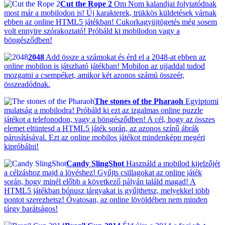
Cut the Rope 2
Om Nom kalandjai folytatódnak
most már a mobilodon is! Új karakterek, trükkös küldetések várnak
ebben az online HTML5 játékban! Cukorkagyüjtögetés még sosem
volt ennyire szórakoztató! Próbáld ki mobilodon vagy a
böngésződben!
2048
Add össze a számokat és érd el a 2048-at ebben az
online mobilon is játszható játékban! Mobilon az ujjaddal tudod
mozgatni a csempéket, amikor két azonos számú összeér,
összeadódnak.
The stones of the Pharaoh
Egyiptomi
mulatság a mobilodra! Próbáld ki ezt az izgalmas online puzzle
játékot a telefonodon, vagy a böngésződben! A cél, hogy az összes
elemet eltüntesd a HTML5 játék során, az azonos színű ábrák
párosításával. Ezt az online mobilos játékot mindenképp megéri
kipróbálni!
Candy SlingShot
Használd a mobilod kijelzőjét
a célzáshoz majd a lövéshez! Gyűjts csillagokat az online játék
során, hogy minél előbb a következő pályán találd magad! A
HTML5 játékban bónusz tárgyakat is gyűjthetsz, melyekkel több
pontot szerezhetsz! Óvatosan, az online lövöldében nem minden
tárgy barátságos!