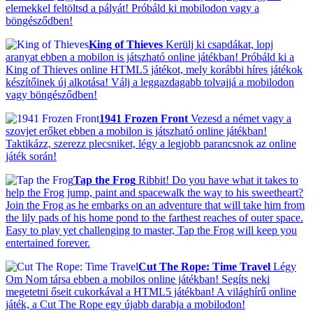
elemekkel feltöltsd a pályát! Próbáld ki mobilodon vagy a
böngésződben!
King of Thieves
Kerülj ki csapdákat, lopj
aranyat ebben a mobilon is játszható online játékban! Próbáld ki a
King of Thieves online HTML5 játékot, mely korábbi híres játékok
készítőinek új alkotása! Válj a leggazdagabb tolvajjá a mobilodon
vagy böngésződben!
1941 Frozen Front
Vezesd a német vagy a
szovjet erőket ebben a mobilon is játszható online játékban!
Taktikázz, szerezz plecsniket, légy a legjobb parancsnok az online
játék során!
Tap the Frog
Ribbit! Do you have what it takes to
help the Frog jump, paint and spacewalk the way to his sweetheart?
Join the Frog as he embarks on an adventure that will take him from
the lily pads of his home pond to the farthest reaches of outer space.
Easy to play yet challenging to master, Tap the Frog will keep you
entertained forever.
Cut The Rope: Time Travel
Légy
Om Nom társa ebben a mobilos online játékban! Segíts neki
megetetni őseit cukorkával a HTML5 játékban! A világhírű online
játék, a Cut The Rope egy újabb darabja a mobilodon!