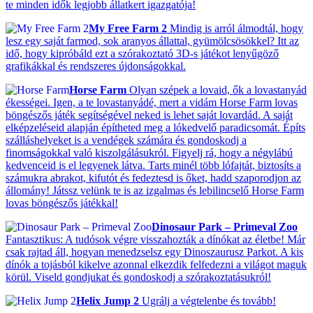
te minden idők legjobb állatkert igazgatója!
My Free Farm 2
Mindig is arról álmodtál, hogy
lesz egy saját farmod, sok aranyos állattal, gyümölcsösökkel? Itt az
idő, hogy kipróbáld ezt a szórakoztató 3D-s játékot lenyűgöző
grafikákkal és rendszeres újdonságokkal.
Horse Farm
Olyan szépek a lovaid, ők a lovastanyád
ékességei. Igen, a te lovastanyádé, mert a vidám Horse Farm lovas
böngészős játék segítségével neked is lehet saját lovardád. A saját
elképzeléseid alapján építheted meg a lókedvelő paradicsomát. Építs
szálláshelyeket is a vendégek számára és gondoskodj a
finomságokkal való kiszolgálásukról. Figyelj rá, hogy a négylábú
kedvenceid is el legyenek látva. Tarts minél több lófajtát, biztosíts a
számukra abrakot, kifutót és fedeztesd is őket, hadd szaporodjon az
állomány! Játssz velünk te is az izgalmas és lebilincselő Horse Farm
lovas böngészős játékkal!
Dinosaur Park – Primeval Zoo
Fantasztikus: A tudósok végre visszahozták a dínókat az életbe! Már
csak rajtad áll, hogyan menedzselsz egy Dinoszaurusz Parkot. A kis
dínók a tojásból kikelve azonnal elkezdik felfedezni a világot maguk
körül. Viseld gondjukat és gondoskodj a szórakoztatásukról!
Helix Jump 2
Ugrálj a végtelenbe és tovább!