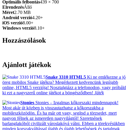
Optimális felbontás
439 × 700
Elrendezés
Álló
Méret
2.70 MB
Android verzió
4.20+
iOS verzió
8.00+
Windows verzió
8.10+
Hozzászólások
Ajánlott játékok
Snake 3310 HTML5
Ki ne emlékezne a jó
öreg mobilos Snake játékra? Megérkezett kedvencünk legújabb
online, HTML5 verziója! Nosztalgiázz a telefonodon, vagy próbáld
ki ezt a nagyszerű online játékot a böngésződben!
Játék
Stonies
Stonies – Izgalmas kőkorszaki mindennapok!
Most akár út közben is visszautazhatsz a kőkorszakba a
mobileszközödön. És ha már ott vagy, segítsd a törzsedet, mert
nagyon félnek az ismeretlen nagyvilágtól! Szeretnének
barlanglakóból civilizált városlakóvá válni. Ebben a törekvésükben
minden korszakváltással újabb és újabb lehetőségek és tartalmak