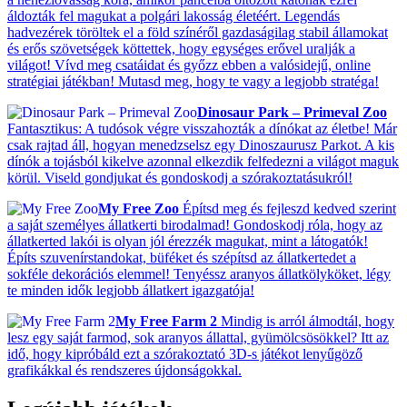
áldozták fel magukat a polgári lakosság életéért. Legendás
hadvezérek töröltek el a föld színéről gazdaságilag stabil államokat
és erős szövetségek köttettek, hogy egységes erővel uralják a
világot! Vívd meg csatáidat és győzz ebben a valósidejű, online
stratégiai játékban! Mutasd meg, hogy te vagy a legjobb stratéga!
Dinosaur Park – Primeval Zoo
Fantasztikus: A tudósok végre visszahozták a dínókat az életbe! Már
csak rajtad áll, hogyan menedzselsz egy Dinoszaurusz Parkot. A kis
dínók a tojásból kikelve azonnal elkezdik felfedezni a világot maguk
körül. Viseld gondjukat és gondoskodj a szórakoztatásukról!
My Free Zoo
Építsd meg és fejleszd kedved szerint
a saját személyes állatkerti birodalmad! Gondoskodj róla, hogy az
állatkerted lakói is olyan jól érezzék magukat, mint a látogatók!
Építs szuvenírstandokat, büféket és szépítsd az állatkertedet a
sokféle dekorációs elemmel! Tenyéssz aranyos állatkölyköket, légy
te minden idők legjobb állatkert igazgatója!
My Free Farm 2
Mindig is arról álmodtál, hogy
lesz egy saját farmod, sok aranyos állattal, gyümölcsösökkel? Itt az
idő, hogy kipróbáld ezt a szórakoztató 3D-s játékot lenyűgöző
grafikákkal és rendszeres újdonságokkal.