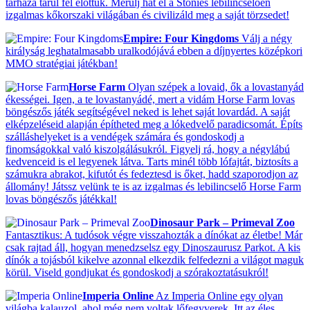
tárháza tárul fel előttük. Merülj hát el a Stonies lebilincselően
izgalmas kőkorszaki világában és civilizáld meg a saját törzsedet!
Empire: Four Kingdoms
Válj a négy
királyság leghatalmasabb uralkodójává ebben a díjnyertes középkori
MMO stratégiai játékban!
Horse Farm
Olyan szépek a lovaid, ők a lovastanyád
ékességei. Igen, a te lovastanyádé, mert a vidám Horse Farm lovas
böngészős játék segítségével neked is lehet saját lovardád. A saját
elképzeléseid alapján építheted meg a lókedvelő paradicsomát. Építs
szálláshelyeket is a vendégek számára és gondoskodj a
finomságokkal való kiszolgálásukról. Figyelj rá, hogy a négylábú
kedvenceid is el legyenek látva. Tarts minél több lófajtát, biztosíts a
számukra abrakot, kifutót és fedeztesd is őket, hadd szaporodjon az
állomány! Játssz velünk te is az izgalmas és lebilincselő Horse Farm
lovas böngészős játékkal!
Dinosaur Park – Primeval Zoo
Fantasztikus: A tudósok végre visszahozták a dínókat az életbe! Már
csak rajtad áll, hogyan menedzselsz egy Dinoszaurusz Parkot. A kis
dínók a tojásból kikelve azonnal elkezdik felfedezni a világot maguk
körül. Viseld gondjukat és gondoskodj a szórakoztatásukról!
Imperia Online
Az Imperia Online egy olyan
világba kalauzol, ahol még nem voltak lőfegyverek. Itt az éles