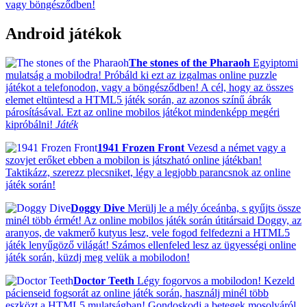
vagy böngésződben!
Android játékok
The stones of the Pharaoh
Egyiptomi
mulatság a mobilodra! Próbáld ki ezt az izgalmas online puzzle
játékot a telefonodon, vagy a böngésződben! A cél, hogy az összes
elemet eltüntesd a HTML5 játék során, az azonos színű ábrák
párosításával. Ezt az online mobilos játékot mindenképp megéri
kipróbálni!
Játék
1941 Frozen Front
Vezesd a német vagy a
szovjet erőket ebben a mobilon is játszható online játékban!
Taktikázz, szerezz plecsniket, légy a legjobb parancsnok az online
játék során!
Doggy Dive
Merülj le a mély óceánba, s gyűjts össze
minél több érmét! Az online mobilos játék során útitársaid Doggy, az
aranyos, de vakmerő kutyus lesz, vele fogod felfedezni a HTML5
játék lenyűgöző világát! Számos ellenfeled lesz az ügyességi online
játék során, küzdj meg velük a mobilodon!
Doctor Teeth
Légy fogorvos a mobilodon! Kezeld
pácienseid fogsorát az online játék során, használj minél több
eszközt a HTML5 mulatságban! Gondoskodj a betegek mosolyáról