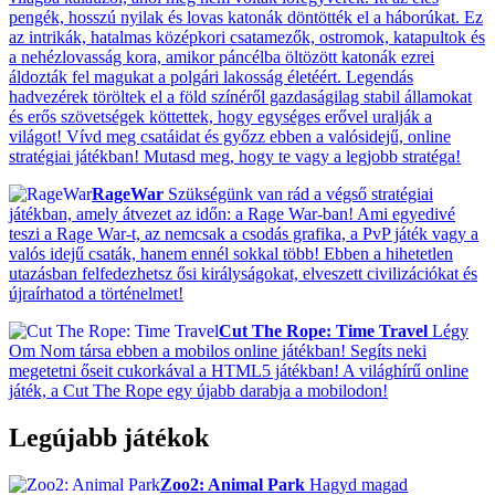
pengék, hosszú nyilak és lovas katonák döntötték el a háborúkat. Ez
az intrikák, hatalmas középkori csatamezők, ostromok, katapultok és
a nehézlovasság kora, amikor páncélba öltözött katonák ezrei
áldozták fel magukat a polgári lakosság életéért. Legendás
hadvezérek töröltek el a föld színéről gazdaságilag stabil államokat
és erős szövetségek köttettek, hogy egységes erővel uralják a
világot! Vívd meg csatáidat és győzz ebben a valósidejű, online
stratégiai játékban! Mutasd meg, hogy te vagy a legjobb stratéga!
RageWar
Szükségünk van rád a végső stratégiai
játékban, amely átvezet az időn: a Rage War-ban! Ami egyedivé
teszi a Rage War-t, az nemcsak a csodás grafika, a PvP játék vagy a
valós idejű csaták, hanem ennél sokkal több! Ebben a hihetetlen
utazásban felfedezhetsz ősi királyságokat, elveszett civilizációkat és
újraírhatod a történelmet!
Cut The Rope: Time Travel
Légy
Om Nom társa ebben a mobilos online játékban! Segíts neki
megetetni őseit cukorkával a HTML5 játékban! A világhírű online
játék, a Cut The Rope egy újabb darabja a mobilodon!
Legújabb játékok
Zoo2: Animal Park
Hagyd magad