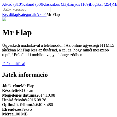
Akció
(310)
Kaland
(50)
Klasszikus
(33)
Lányos
(169)
Logikai
(254)
M
Kezdőlap
Kategóriák
Akció
Mr Flap
Mr Flap
Ügyeskedj madárkával a telefonodon! Az online ügyességi HTML5
játékban Mr.Flap lesz az útitársad, a cél az, hogy minél messzebb
repülj! Próbáld ki mobilon vagy a böngésződben!
Játék indítása!
Játék információ
Játék címe
Mr Flap
Készítette
RO-team
Megjelenés dátuma
2014.10.08
Utolsó frissítés
2016.08.28
Optimális felbontás
640 × 480
Elrendezés
Fekvő
Méret
1.00 MB