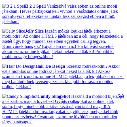
3 2 1 Spell
Varázslóvá válsz ebben az online mobil
játékban! Heves párbajokat kell vívnod a varázslatos online játék
során!Gyors reflexekre és ujjakra lesz szükséged ebben a html5
játékban!
Jelly Slice
Igazán mókás logikai játék érkezett a
mobilodra! Az online HTML5 játékban az a cél, hogy felszeleteld a
zselét úgy, hogy minden szeletben egyetlen csillag legyen.
Könnyűnek hangzik? Egyáltalán nem az! Ha kihívást szeretnél,
akkor ezt az online logikai játékot neked találták ki! Próbáld ki
mobilon vagy böngészőben!
Hair Do Design
Szeretsz fodrászkodni? Akkor
ezt a mobilos online fodrász játékot neked találták ki! Alkoss
számtalan frizurát az online HTML5 játékban, a legjobbakat mutasd
meg barátnőidnek, versenyezzetek ki a jobb fodrász a mobilos
online játékban!
Candy SlingShot
Használd a mobilod kijelzőjét
a célzáshoz majd a lövéshez! Gyűjts csillagokat az online játék
során, hogy minél előbb a következő pályán találd magad! A
HTML5 játékban bónusz tárgyakat is gyűjthetsz, melyekkel több
pontot szerezhetsz! Óvatosan, az online lövöldében nem minden
tárgy barátságos!