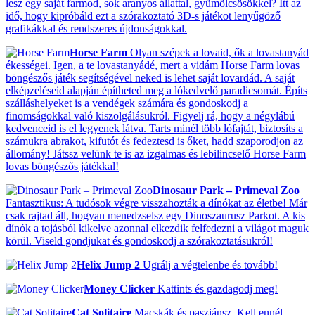
lesz egy saját farmod, sok aranyos állattal, gyümölcsösökkel? Itt az
idő, hogy kipróbáld ezt a szórakoztató 3D-s játékot lenyűgöző
grafikákkal és rendszeres újdonságokkal.
Horse Farm
Olyan szépek a lovaid, ők a lovastanyád
ékességei. Igen, a te lovastanyádé, mert a vidám Horse Farm lovas
böngészős játék segítségével neked is lehet saját lovardád. A saját
elképzeléseid alapján építheted meg a lókedvelő paradicsomát. Építs
szálláshelyeket is a vendégek számára és gondoskodj a
finomságokkal való kiszolgálásukról. Figyelj rá, hogy a négylábú
kedvenceid is el legyenek látva. Tarts minél több lófajtát, biztosíts a
számukra abrakot, kifutót és fedeztesd is őket, hadd szaporodjon az
állomány! Játssz velünk te is az izgalmas és lebilincselő Horse Farm
lovas böngészős játékkal!
Dinosaur Park – Primeval Zoo
Fantasztikus: A tudósok végre visszahozták a dínókat az életbe! Már
csak rajtad áll, hogyan menedzselsz egy Dinoszaurusz Parkot. A kis
dínók a tojásból kikelve azonnal elkezdik felfedezni a világot maguk
körül. Viseld gondjukat és gondoskodj a szórakoztatásukról!
Helix Jump 2
Ugrálj a végtelenbe és tovább!
Money Clicker
Kattints és gazdagodj meg!
Cat Solitaire
Macskák és pasziánsz. Kell ennél