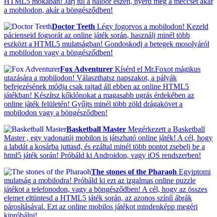
HTML5 mókában! Járj túl a hálóőr eszén, nyerd meg a meccset akár
a mobilodon, akár a böngésződben!
Doctor Teeth
Légy fogorvos a mobilodon! Kezeld
pácienseid fogsorát az online játék során, használj minél több
eszközt a HTML5 mulatságban! Gondoskodj a betegek mosolyáról
a mobilodon vagy a böngésződben!
Fox Adventurer
Kísérd el Mr.Foxot mágikus
utazására a mobilodon! Választhatsz napszakot, a pályák
befejezésének módja csak rajtad áll ebben az online HTML5
játékban! Készítsz kőklónokat a magasabb ugrás érdekében az
online játék felületén! Gyűjts minél több zöld drágakövet a
mobilodon vagy a böngésződben!
Basketball Master
Megérkezett a Basketball
Master , egy vadonatúj mobilon is játszható online játék! A cél, hogy
a labdát a kosárba juttasd, és ezáltal minél több pontot zsebelj be a
html5 játék során! Próbáld ki Androidon, vagy iOS rendszerben!
The stones of the Pharaoh
Egyiptomi
mulatság a mobilodra! Próbáld ki ezt az izgalmas online puzzle
játékot a telefonodon, vagy a böngésződben! A cél, hogy az összes
elemet eltüntesd a HTML5 játék során, az azonos színű ábrák
párosításával. Ezt az online mobilos játékot mindenképp megéri
kipróbálni!