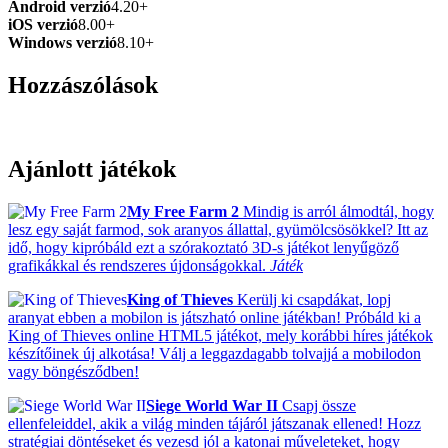
Android verzió
4.20+
iOS verzió
8.00+
Windows verzió
8.10+
Hozzászólások
Ajánlott játékok
My Free Farm 2
Mindig is arról álmodtál, hogy
lesz egy saját farmod, sok aranyos állattal, gyümölcsösökkel? Itt az
idő, hogy kipróbáld ezt a szórakoztató 3D-s játékot lenyűgöző
grafikákkal és rendszeres újdonságokkal.
Játék
King of Thieves
Kerülj ki csapdákat, lopj
aranyat ebben a mobilon is játszható online játékban! Próbáld ki a
King of Thieves online HTML5 játékot, mely korábbi híres játékok
készítőinek új alkotása! Válj a leggazdagabb tolvajjá a mobilodon
vagy böngésződben!
Siege World War II
Csapj össze
ellenfeleiddel, akik a világ minden tájáról játszanak ellened! Hozz
stratégiai döntéseket és vezesd jól a katonai műveleteket, hogy