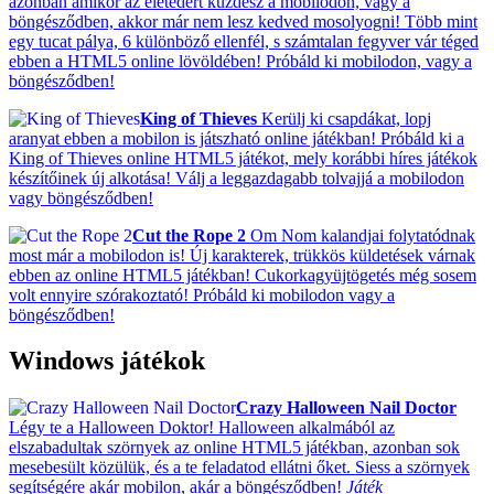
azonban amikor az életedért küzdesz a mobilodon, vagy a
böngésződben, akkor már nem lesz kedved mosolyogni! Több mint
egy tucat pálya, 6 különböző ellenfél, s számtalan fegyver vár téged
ebben a HTML5 online lövöldében! Próbáld ki mobilodon, vagy a
böngésződben!
King of Thieves
Kerülj ki csapdákat, lopj
aranyat ebben a mobilon is játszható online játékban! Próbáld ki a
King of Thieves online HTML5 játékot, mely korábbi híres játékok
készítőinek új alkotása! Válj a leggazdagabb tolvajjá a mobilodon
vagy böngésződben!
Cut the Rope 2
Om Nom kalandjai folytatódnak
most már a mobilodon is! Új karakterek, trükkös küldetések várnak
ebben az online HTML5 játékban! Cukorkagyüjtögetés még sosem
volt ennyire szórakoztató! Próbáld ki mobilodon vagy a
böngésződben!
Windows játékok
Crazy Halloween Nail Doctor
Légy te a Halloween Doktor! Halloween alkalmából az
elszabadultak szörnyek az online HTML5 játékban, azonban sok
mesebesült közülük, és a te feladatod ellátni őket. Siess a szörnyek
segítségére akár mobilon, akár a böngésződben!
Játék