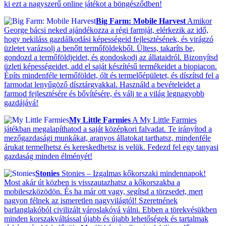
ki ezt a nagyszerű online játékot a böngésződben!
Big Farm: Mobile Harvest
Amikor
George bácsi neked ajándékozza a régi farmját, elérkezik az idő,
hogy nekiláss gazdálkodási képességeid fejlesztésének, és virágzó
üzletet varázsolj a benőtt termőföldekből. Ültess, takaríts be,
gondozd a termőföldjeidet, és gondoskodj az állataidról. Bizonyítsd
üzleti képességeidet, add el saját készítésű termékeidet a biopiacon.
Építs mindenféle termőföldet, ólt és termelőépületet, és díszítsd fel a
farmodat lenyűgöző dísztárgyakkal. Használd a bevételeidet a
farmod fejlesztésére és bővítésére, és válj te a világ legnagyobb
gazdájává!
My Little Farmies
A My Little Farmies
játékban megalapíthatod a saját középkori falvadat. Te irányítod a
mezőgazdasági munkákat, aranyos állatokat tarthatsz, mindenféle
árukat termelhetsz és kereskedhetsz is velük. Fedezd fel egy tanyasi
gazdaság minden élményét!
Stonies
Stonies – Izgalmas kőkorszaki mindennapok!
Most akár út közben is visszautazhatsz a kőkorszakba a
mobileszközödön. És ha már ott vagy, segítsd a törzsedet, mert
nagyon félnek az ismeretlen nagyvilágtól! Szeretnének
barlanglakóból civilizált városlakóvá válni. Ebben a törekvésükben
minden korszakváltással újabb és újabb lehetőségek és tartalmak