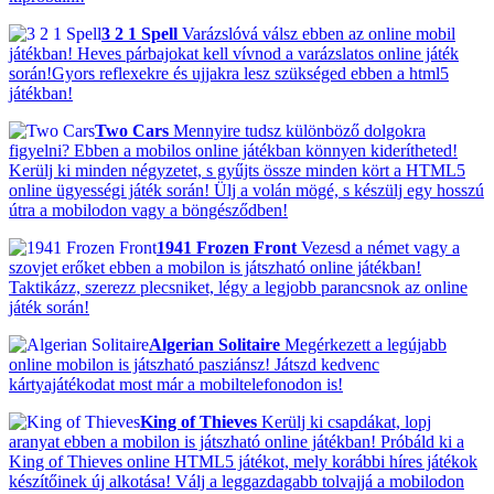
3 2 1 Spell
Varázslóvá válsz ebben az online mobil
játékban! Heves párbajokat kell vívnod a varázslatos online játék
során!Gyors reflexekre és ujjakra lesz szükséged ebben a html5
játékban!
Two Cars
Mennyire tudsz különböző dolgokra
figyelni? Ebben a mobilos online játékban könnyen kiderítheted!
Kerülj ki minden négyzetet, s gyűjts össze minden kört a HTML5
online ügyességi játék során! Ülj a volán mögé, s készülj egy hosszú
útra a mobilodon vagy a böngésződben!
1941 Frozen Front
Vezesd a német vagy a
szovjet erőket ebben a mobilon is játszható online játékban!
Taktikázz, szerezz plecsniket, légy a legjobb parancsnok az online
játék során!
Algerian Solitaire
Megérkezett a legújabb
online mobilon is játszható pasziánsz! Játszd kedvenc
kártyajátékodat most már a mobiltelefonodon is!
King of Thieves
Kerülj ki csapdákat, lopj
aranyat ebben a mobilon is játszható online játékban! Próbáld ki a
King of Thieves online HTML5 játékot, mely korábbi híres játékok
készítőinek új alkotása! Válj a leggazdagabb tolvajjá a mobilodon