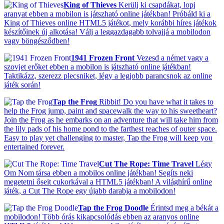
King of Thieves
Kerülj ki csapdákat, lopj
aranyat ebben a mobilon is játszható online játékban! Próbáld ki a
King of Thieves online HTML5 játékot, mely korábbi híres játékok
készítőinek új alkotása! Válj a leggazdagabb tolvajjá a mobilodon
vagy böngésződben!
1941 Frozen Front
Vezesd a német vagy a
szovjet erőket ebben a mobilon is játszható online játékban!
Taktikázz, szerezz plecsniket, légy a legjobb parancsnok az online
játék során!
Tap the Frog
Ribbit! Do you have what it takes to
help the Frog jump, paint and spacewalk the way to his sweetheart?
Join the Frog as he embarks on an adventure that will take him from
the lily pads of his home pond to the farthest reaches of outer space.
Easy to play yet challenging to master, Tap the Frog will keep you
entertained forever.
Cut The Rope: Time Travel
Légy
Om Nom társa ebben a mobilos online játékban! Segíts neki
megetetni őseit cukorkával a HTML5 játékban! A világhírű online
játék, a Cut The Rope egy újabb darabja a mobilodon!
Tap the Frog Doodle
Érintsd meg a békát a
mobilodon! Több órás kikapcsolódás ebben az aranyos online