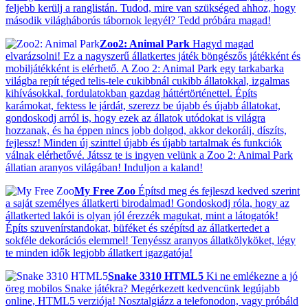
feljebb kerülj a ranglistán. Tudod, mire van szükséged ahhoz, hogy
második világháborús tábornok legyél? Tedd próbára magad!
Zoo2: Animal Park
Hagyd magad
elvarázsolni! Ez a nagyszerű állatkertes játék böngészős játékként és
mobiljátékként is elérhető. A Zoo 2: Animal Park egy tarkabarka
világba repít téged telis-tele cukibbnál cukibb állatokkal, izgalmas
kihívásokkal, fordulatokban gazdag háttértörténettel. Építs
karámokat, fektess le járdát, szerezz be újabb és újabb állatokat,
gondoskodj arról is, hogy ezek az állatok utódokat is világra
hozzanak, és ha éppen nincs jobb dolgod, akkor dekorálj, díszíts,
fejlessz! Minden új szinttel újabb és újabb tartalmak és funkciók
válnak elérhetővé. Játssz te is ingyen velünk a Zoo 2: Animal Park
állatian aranyos világában! Induljon a kaland!
My Free Zoo
Építsd meg és fejleszd kedved szerint
a saját személyes állatkerti birodalmad! Gondoskodj róla, hogy az
állatkerted lakói is olyan jól érezzék magukat, mint a látogatók!
Építs szuvenírstandokat, büféket és szépítsd az állatkertedet a
sokféle dekorációs elemmel! Tenyéssz aranyos állatkölyköket, légy
te minden idők legjobb állatkert igazgatója!
Snake 3310 HTML5
Ki ne emlékezne a jó
öreg mobilos Snake játékra? Megérkezett kedvencünk legújabb
online, HTML5 verziója! Nosztalgiázz a telefonodon, vagy próbáld