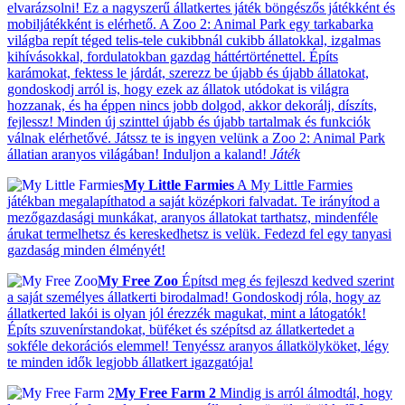
elvarázsolni! Ez a nagyszerű állatkertes játék böngészős játékként és
mobiljátékként is elérhető. A Zoo 2: Animal Park egy tarkabarka
világba repít téged telis-tele cukibbnál cukibb állatokkal, izgalmas
kihívásokkal, fordulatokban gazdag háttértörténettel. Építs
karámokat, fektess le járdát, szerezz be újabb és újabb állatokat,
gondoskodj arról is, hogy ezek az állatok utódokat is világra
hozzanak, és ha éppen nincs jobb dolgod, akkor dekorálj, díszíts,
fejlessz! Minden új szinttel újabb és újabb tartalmak és funkciók
válnak elérhetővé. Játssz te is ingyen velünk a Zoo 2: Animal Park
állatian aranyos világában! Induljon a kaland!
Játék
My Little Farmies
A My Little Farmies
játékban megalapíthatod a saját középkori falvadat. Te irányítod a
mezőgazdasági munkákat, aranyos állatokat tarthatsz, mindenféle
árukat termelhetsz és kereskedhetsz is velük. Fedezd fel egy tanyasi
gazdaság minden élményét!
My Free Zoo
Építsd meg és fejleszd kedved szerint
a saját személyes állatkerti birodalmad! Gondoskodj róla, hogy az
állatkerted lakói is olyan jól érezzék magukat, mint a látogatók!
Építs szuvenírstandokat, büféket és szépítsd az állatkertedet a
sokféle dekorációs elemmel! Tenyéssz aranyos állatkölyköket, légy
te minden idők legjobb állatkert igazgatója!
My Free Farm 2
Mindig is arról álmodtál, hogy