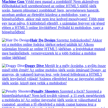
Machine Gun
Védd meg magad a zombiktól! Nem akármilyen
élőholtakkal kell szembenézned az online HTML5 túlélő játék
során, hanem plüssmaci zombikkal! Igen, nevetségesen hangzik,
azonban amikor az életedért küzdesz a mobilodon, vagy a
böngésződben, akkor már nem lesz kedved mosolyogni! Több mint
egy tucat pálya, 6 különböző ellenfél, s számtalan fegyver vár téged
ebben a HTML5 online lövöldében! Próbáld ki mobilodon, vagy a
böngésződben!
Hair Do Design
Szeretsz fodrászkodni? Akkor
ezt a mobilos online fodrász játékot neked találták ki! Alkoss
számtalan frizurát az online HTML5 játékban, a legjobbakat mutasd
meg barátnőidnek, versenyezzetek ki a jobb fodrász a mobilos
online játékban!
Doggy Dive
Merülj le a mély óceánba, s gyűjts össze
minél több érmét! Az online mobilos játék során útitársaid Doggy, az
aranyos, de vakmerő kutyus lesz, vele fogod felfedezni a HTML5
játék lenyűgöző világát! Számos ellenfeled lesz az ügyességi online
játék során, küzdj meg velük a mobilodon!
Penalty Shooters
Szereted a focit? Szereted a
büntetőpárbajokat? Nem kell tovább várnod, a 11-esek megérkeztek
a mobilodra is! Az online ügyességi játék során te választhatod ki
csapatod, azonban a fő ellenfeled a másik csapat kapusa lesz a