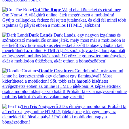
Cut The Rope
Vágd el a köteleket és etesd meg
Om Nom-t! A világhírű online játék megérkezett a mobilodra!
Gyűjts csillagokat, fedezz fel rejtett jutalmakat, és oldj fel minél több
izgalmas új pályát ebben a mobilos HTML5 játékban!
Dark Lands
Dark Lands, egy nagyon izgalmas és
szórakoztató menekülős online játék, mely most már a mobilodon is
elérhető! Egy horrorisztikus elemekkel átszőtt fantasy világban kell
menekülnöd az online HTML5 játék során, így az izgalom garantált
az ügyességi mobilos játék során! Győzz le gonosz teremtményeket,
akár a mobilodon útközben, akár otthon a böngésződben!
Doodle Creatures
Gondolkodtál már azon mi
lenne ha kereszteznénk egy elefántot egy flamingóval? Most
kiderítheted a mobilodon! Sőt, több száz hasonló kísérletet
elvégezhetsz ebben az online HTML5 játékban! A képzeletednek
csak a mobilod akksija szab határt! Próbáld ki ezt a nagyszerű online
mobilos játékot, és alkoss valami nagyszerűt!
TenTrix
Nagyszerű 3D-s élmény a mobilodra! Próbáld ki
a TenTrix-t, egy online HTML5 játékot, mely lényege hogy az
elemekkel feltöltsd a pályát! Próbáld ki mobilodon vagy a
böngésződben!