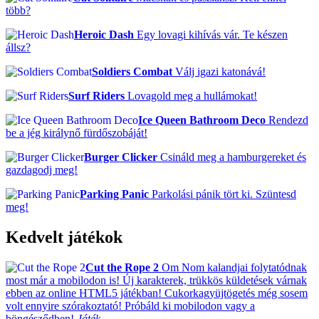
több?
Heroic Dash
Egy lovagi kihívás vár. Te készen
állsz?
Soldiers Combat
Válj igazi katonává!
Surf Riders
Lovagold meg a hullámokat!
Ice Queen Bathroom Deco
Rendezd
be a jég királynő fürdőszobáját!
Burger Clicker
Csináld meg a hamburgereket és
gazdagodj meg!
Parking Panic
Parkolási pánik tört ki. Szüntesd
meg!
Kedvelt játékok
Cut the Rope 2
Om Nom kalandjai folytatódnak
most már a mobilodon is! Új karakterek, trükkös küldetések várnak
ebben az online HTML5 játékban! Cukorkagyüjtögetés még sosem
volt ennyire szórakoztató! Próbáld ki mobilodon vagy a
böngésződben!
Játék