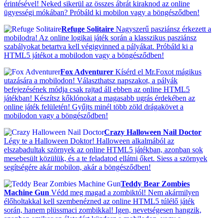
érintésével! Neked sikerül az összes ábrát kiraknod az online
ügyességi mókában? Próbáld ki mobilon vagy a böngésződben!
Refuge Solitaire
Nagyszerű pasziánsz érkezett a
mobilodra! Az online logikai játék során a klasszikus pasziánsz
szabályokat betartva kell végigvinned a pályákat. Próbáld ki a
HTML5 játékot a mobilodon vagy a böngésződben!
Fox Adventurer
Kísérd el Mr.Foxot mágikus
utazására a mobilodon! Választhatsz napszakot, a pályák
befejezésének módja csak rajtad áll ebben az online HTML5
játékban! Készítsz kőklónokat a magasabb ugrás érdekében az
online játék felületén! Gyűjts minél több zöld drágakövet a
mobilodon vagy a böngésződben!
Crazy Halloween Nail Doctor
Légy te a Halloween Doktor! Halloween alkalmából az
elszabadultak szörnyek az online HTML5 játékban, azonban sok
mesebesült közülük, és a te feladatod ellátni őket. Siess a szörnyek
segítségére akár mobilon, akár a böngésződben!
Teddy Bear Zombies
Machine Gun
Védd meg magad a zombiktól! Nem akármilyen
élőholtakkal kell szembenézned az online HTML5 túlélő játék
során, hanem plüssmaci zombikkal! Igen, nevetségesen hangzik,