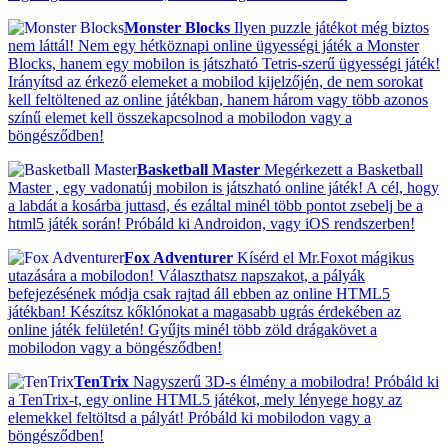
Monster Blocks
Ilyen puzzle játékot még biztos
nem láttál! Nem egy hétköznapi online ügyességi játék a Monster
Blocks, hanem egy mobilon is játszható Tetris-szerű ügyességi játék!
Irányítsd az érkező elemeket a mobilod kijelzőjén, de nem sorokat
kell feltöltened az online játékban, hanem három vagy több azonos
színű elemet kell összekapcsolnod a mobilodon vagy a
böngésződben!
Basketball Master
Megérkezett a Basketball
Master , egy vadonatúj mobilon is játszható online játék! A cél, hogy
a labdát a kosárba juttasd, és ezáltal minél több pontot zsebelj be a
html5 játék során! Próbáld ki Androidon, vagy iOS rendszerben!
Fox Adventurer
Kísérd el Mr.Foxot mágikus
utazására a mobilodon! Választhatsz napszakot, a pályák
befejezésének módja csak rajtad áll ebben az online HTML5
játékban! Készítsz kőklónokat a magasabb ugrás érdekében az
online játék felületén! Gyűjts minél több zöld drágakövet a
mobilodon vagy a böngésződben!
TenTrix
Nagyszerű 3D-s élmény a mobilodra! Próbáld ki
a TenTrix-t, egy online HTML5 játékot, mely lényege hogy az
elemekkel feltöltsd a pályát! Próbáld ki mobilodon vagy a
böngésződben!