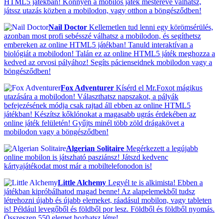
HTML5 játékban! Könnyen a mobilos játék mesterévé válhatsz,
játssz utazás közben a mobilodon, vagy otthon a böngésződben!
Nail Doctor
Kellemetlen tud lenni egy körömsérülés,
azonban most profi sebésszé válhatsz a mobilodon, és segíthetsz
embereken az online HTML5 játékban! Tanuld interaktívan a
biológiát a mobilodon! Talán ez az online HTML5 játék meghozza a
kedved az orvosi pályához! Segíts pácienseidnek mobilodon vagy a
böngésződben!
Fox Adventurer
Kísérd el Mr.Foxot mágikus
utazására a mobilodon! Választhatsz napszakot, a pályák
befejezésének módja csak rajtad áll ebben az online HTML5
játékban! Készítsz kőklónokat a magasabb ugrás érdekében az
online játék felületén! Gyűjts minél több zöld drágakövet a
mobilodon vagy a böngésződben!
Algerian Solitaire
Megérkezett a legújabb
online mobilon is játszható pasziánsz! Játszd kedvenc
kártyajátékodat most már a mobiltelefonodon is!
Little Alchemy
Legyél te is alkimista! Ebben a
játékban kipróbálhatod magad benne! Az alapelemekből tudsz
létrehozni újabb és újabb elemeket, ráadásul mobilon, vagy tableten
is! Például levegőből és földből por lesz. Földből és földből nyomás.
Összeszen 550 elemet hozhatsz létre!