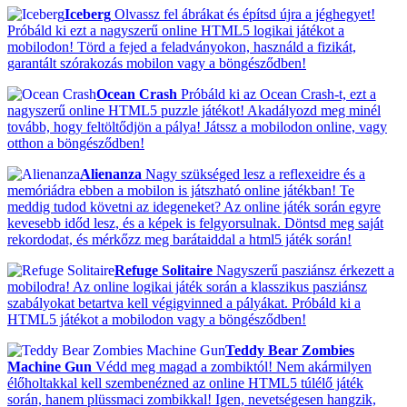
Iceberg
Olvassz fel ábrákat és építsd újra a jéghegyet!
Próbáld ki ezt a nagyszerű online HTML5 logikai játékot a
mobilodon! Törd a fejed a feladványokon, használd a fizikát,
garantált szórakozás mobilon vagy a böngésződben!
Ocean Crash
Próbáld ki az Ocean Crash-t, ezt a
nagyszerű online HTML5 puzzle játékot! Akadályozd meg minél
tovább, hogy feltöltődjön a pálya! Játssz a mobilodon online, vagy
otthon a böngésződben!
Alienanza
Nagy szükséged lesz a reflexeidre és a
memóriádra ebben a mobilon is játszható online játékban! Te
meddig tudod követni az idegeneket? Az online játék során egyre
kevesebb időd lesz, és a képek is felgyorsulnak. Döntsd meg saját
rekordodat, és mérkőzz meg barátaiddal a html5 játék során!
Refuge Solitaire
Nagyszerű pasziánsz érkezett a
mobilodra! Az online logikai játék során a klasszikus pasziánsz
szabályokat betartva kell végigvinned a pályákat. Próbáld ki a
HTML5 játékot a mobilodon vagy a böngésződben!
Teddy Bear Zombies
Machine Gun
Védd meg magad a zombiktól! Nem akármilyen
élőholtakkal kell szembenézned az online HTML5 túlélő játék
során, hanem plüssmaci zombikkal! Igen, nevetségesen hangzik,