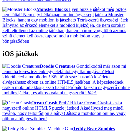
Monster Blocks
Ilyen puzzle játékot még biztos
nem láttál! Nem egy hétköznapi online ügyességi játék a Monster
Blocks, hanem egy mobilon is játszható Tetris-szerű ügyességi játék!
Irányítsd az érkező elemeket a mobilod kijelzőjén, de nem sorokat
kell feltöltened az online játékban, hanem három vagy több azonos
színű elemet kell összekapcsolnod a mobilodon vagy a
böngésződben!
iOS játékok
Doodle Creatures
Gondolkodtál már azon mi
lenne ha kereszteznénk egy elefántot egy flamingóval? Most
kiderítheted a mobilodon! Sőt, több száz hasonló kísérletet
elvégezhetsz ebben az online HTML5 játékban! A képzeletednek
csak a mobilod akksija szab határt! Próbáld ki ezt a nagyszerű online
mobilos játékot, és alkoss valami nagyszerűt!
Játék
Ocean Crash
Próbáld ki az Ocean Crash-t, ezt a
nagyszerű online HTML5 puzzle játékot! Akadályozd meg minél
tovább, hogy feltöltődjön a pálya! Játssz a mobilodon online, vagy
otthon a böngésződben!
Teddy Bear Zombies