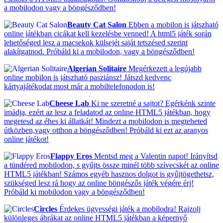
a mobilodon vagy a böngésződben!
Beauty Cat Salon
Ebben a mobilon is játszható
online játékban cicákat kell kezelésbe venned! A html5 játék során
lehetőséged lesz a macsekok külsejét saját tetszésed szerint
alakítgatnod. Próbáld ki a mobilodon, vagy a böngésződben!
Algerian Solitaire
Megérkezett a legújabb
online mobilon is játszható pasziánsz! Játszd kedvenc
kártyajátékodat most már a mobiltelefonodon is!
Cheese Lab
Ki ne szeretné a sajtot? Egérkénk szinte
imádja, ezért az lesz a feladatod az online HTML5 játékban, hogy
megetesd az éhes ki állatkát! Mindezt a mobilodon is megteheted
útközben,vagy otthon a böngésződben! Próbáld ki ezt az aranyos
online játékot!
Flappy Eros
Mentsd meg a Valentin napot! Irányítsd
a tündéred mobilodon, s gyűjts össze minél több szívecskét az online
HTML5 játékban! Számos egyéb hasznos dolgot is gyűjtögethetsz,
szükséged lesz rá hogy az online böngészős játék végére érj!
Próbáld ki mobilodon vagy a böngésződben!
Circles
Érdekes ügyességi játék a mobilodra! Rajzolj
különleges ábrákat az online HTML5 játékban a képernyő