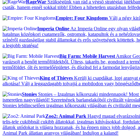
RageWar
Szükségünk van rád a végső stratégiai játékban
csaták, hanem ennél sokkal több! Ebben a hihetetlen utazásban felfedezh
Empire: Four Kingdoms
Válj a négy kir
Imperia Online
Az Imperia Online egy olyan világba
hatalmas középkori csatamezők, ostromok, katapultok és a nehézlovassá
színéről gazdaságilag stabil államokat és erős szövetségek köttettek,
a legjobb stratéga!
Big Farm: Mobile Harvest
Amikor Georg
varázsolj a benőtt termőföldekből. Ültess, takaríts be, gondozd a termő
termőföldet, ólt és termelőépületet, és díszítsd fel a farmodat lenyűgö
King of Thieves
Kerülj ki csapdákat, lopj aranyat
alkotása! Válj a leggazdagabb tolvajjá a mobilodon vagy böngésződb
Stonies
Stonies – Izgalmas kőkorszaki mindennapok! Most ak
ismeretlen nagyvilágtól! Szeretnének barlanglakóból civilizált városla
Stonies lebilincselően izgalmas kőkorszaki világában és civilizáld meg 
Zoo2: Animal Park
Hagyd magad elvarázsolni! 
telis-tele cukibbnál cukibb állatokkal, izgalmas kihívásokkal, fordulat
állatok utódokat is világra hozzanak, és ha éppen nincs jobb dolgod, ak
Animal Park állatian aranyos világában! Induljon a kaland!