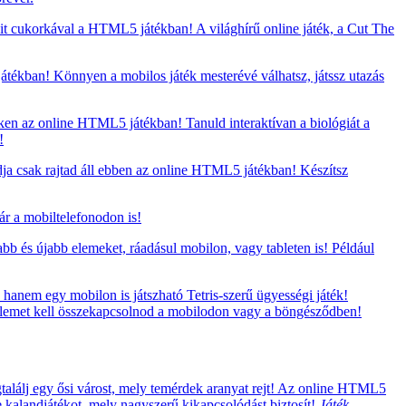
t cukorkával a HTML5 játékban! A világhírű online játék, a Cut The
ékban! Könnyen a mobilos játék mesterévé válhatsz, játssz utazás
ken az online HTML5 játékban! Tanuld interaktívan a biológiát a
!
ja csak rajtad áll ebben az online HTML5 játékban! Készítsz
ár a mobiltelefonodon is!
bb és újabb elemeket, ráadásul mobilon, vagy tableten is! Például
hanem egy mobilon is játszható Tetris-szerű ügyességi játék!
ű elemet kell összekapcsolnod a mobilodon vagy a böngésződben!
találj egy ősi várost, mely temérdek aranyat rejt! Az online HTML5
e kalandjátékot, mely nagyszerű kikapcsolódást biztosít!
Játék