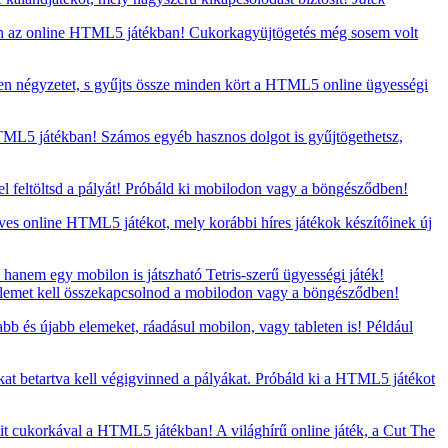
en az online HTML5 játékban! Cukorkagyüjtögetés még sosem volt
en négyzetet, s gyűjts össze minden kört a HTML5 online ügyességi
HTML5 játékban! Számos egyéb hasznos dolgot is gyűjtögethetsz,
 feltöltsd a pályát! Próbáld ki mobilodon vagy a böngésződben!
eves online HTML5 játékot, mely korábbi híres játékok készítőinek új
hanem egy mobilon is játszható Tetris-szerű ügyességi játék!
ű elemet kell összekapcsolnod a mobilodon vagy a böngésződben!
bb és újabb elemeket, ráadásul mobilon, vagy tableten is! Például
kat betartva kell végigvinned a pályákat. Próbáld ki a HTML5 játékot
t cukorkával a HTML5 játékban! A világhírű online játék, a Cut The