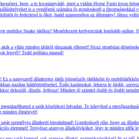
ességei. Igen, a te lovastanyádé, mert a vidám Horse Farm lovas böngés
szálláshelyeket is a vendégek számára és gondoskodj a finomságokkal va
t, kifutót és fedeztesd is őket, hadd szaporodjon az állomány! Játssz vel
reg mobilos Snake játékra? Megérkezett kedvencünk legújabb online, H
 akik a világ minden tájáról játszanak ellened! Hozz stratégiai döntéseke
nok legyél? Tedd próbára magad!
Ez a nagyszerű állatkertes játék böngészős játékként és mobiljátékként
okban gazdag háttértörténettel. Építs karámokat, fektess le járdát, szere
kor dekorálj, díszíts, fejlessz! Minden új szinttel újabb és újabb tarta
megalapíthatod a saját középkori falvadat. Te irányítod a mezőgazdaság
ág minden élményét!
saját személyes állatkerti birodalmad! Gondoskodj róla, hogy az állatke
rációs elemmel! Tenyéssz aranyos állatkölyköket, légy te minden idők leg
sz egy saját farmod, sok aranyos állattal, gyümölcsösökkel? Itt az idő,