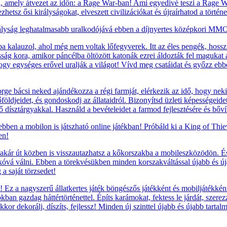
, amely átvezet az időn: a Rage War-ban! Ami egyedivé teszi a Rage War
etsz ősi királyságokat, elveszett civilizációkat és újraírhatod a történ
ályság leghatalmasabb uralkodójává ebben a díjnyertes középkori MMO 
 kalauzol, ahol még nem voltak lőfegyverek. Itt az éles pengék, hosszú 
g kora, amikor páncélba öltözött katonák ezrei áldozták fel magukat a 
 hogy egységes erővel uralják a világot! Vívd meg csatáidat és győzz ebb
e bácsi neked ajándékozza a régi farmját, elérkezik az idő, hogy nekil
földjeidet, és gondoskodj az állataidról. Bizonyítsd üzleti képességeide
ző dísztárgyakkal. Használd a bevételeidet a farmod fejlesztésére és bőví
 ebben a mobilon is játszható online játékban! Próbáld ki a King of Thi
en!
ár út közben is visszautazhatsz a kőkorszakba a mobileszközödön. És h
kóvá válni. Ebben a törekvésükben minden korszakváltással újabb és újab
a saját törzsedet!
Ez a nagyszerű állatkertes játék böngészős játékként és mobiljátékként
okban gazdag háttértörténettel. Építs karámokat, fektess le járdát, szere
kor dekorálj, díszíts, fejlessz! Minden új szinttel újabb és újabb tarta