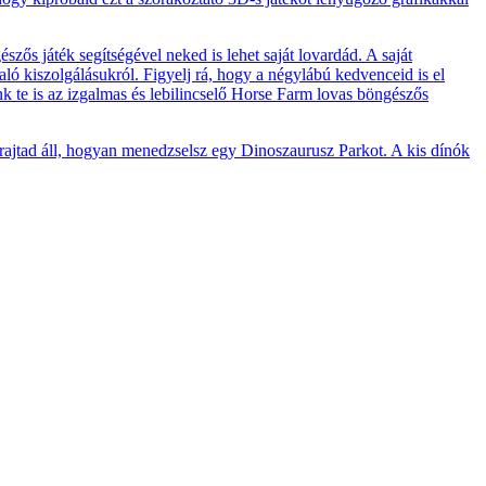
zős játék segítségével neked is lehet saját lovardád. A saját
ló kiszolgálásukról. Figyelj rá, hogy a négylábú kedvenceid is el
ünk te is az izgalmas és lebilincselő Horse Farm lovas böngészős
 rajtad áll, hogyan menedzselsz egy Dinoszaurusz Parkot. A kis dínók