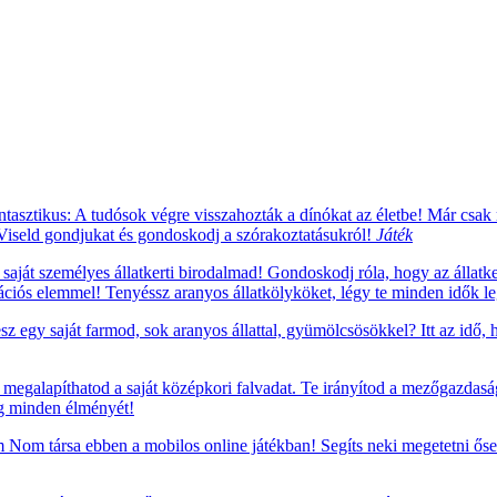
tasztikus: A tudósok végre visszahozták a dínókat az életbe! Már csak
. Viseld gondjukat és gondoskodj a szórakoztatásukról!
Játék
saját személyes állatkerti birodalmad! Gondoskodj róla, hogy az állatke
rációs elemmel! Tenyéssz aranyos állatkölyköket, légy te minden idők leg
sz egy saját farmod, sok aranyos állattal, gyümölcsösökkel? Itt az idő,
megalapíthatod a saját középkori falvadat. Te irányítod a mezőgazdaság
ág minden élményét!
om társa ebben a mobilos online játékban! Segíts neki megetetni ősei