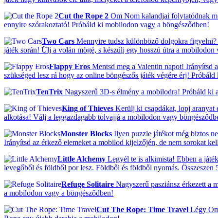
Cut the Rope 2
Om Nom kalandjai folytatódnak mos
ennyire szórakoztató! Próbáld ki mobilodon vagy a böngésződben!
Two Cars
Mennyire tudsz különböző dolgokra figyelni? 
játék során! Ülj a volán mögé, s készülj egy hosszú útra a mobilodo
Flappy Eros
Mentsd meg a Valentin napot! Irányítsd a
szükséged lesz rá hogy az online böngészős játék végére érj! Próbál
TenTrix
Nagyszerű 3D-s élmény a mobilodra! Próbáld ki a 
King of Thieves
Kerülj ki csapdákat, lopj aranyat
alkotása! Válj a leggazdagabb tolvajjá a mobilodon vagy böngésződb
Monster Blocks
Ilyen puzzle játékot még biztos ne
Irányítsd az érkező elemeket a mobilod kijelzőjén, de nem sorokat k
Little Alchemy
Legyél te is alkimista! Ebben a ját
levegőből és földből por lesz. Földből és földből nyomás. Összeszen 5
Refuge Solitaire
Nagyszerű pasziánsz érkezett a mo
a mobilodon vagy a böngésződben!
Cut The Rope: Time Travel
Légy Om N