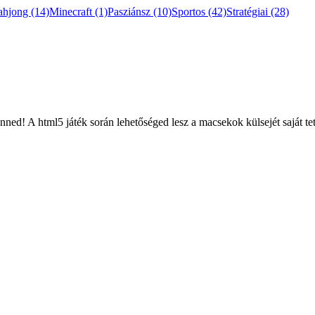
ahjong
(14)
Minecraft
(1)
Pasziánsz
(10)
Sportos
(42)
Stratégiai
(28)
nned! A html5 játék során lehetőséged lesz a macsekok külsejét saját te