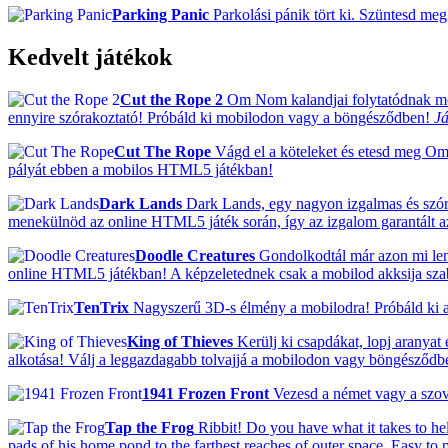
Parking Panic
Parkolási pánik tört ki. Szüntesd meg
Kedvelt játékok
Cut the Rope 2
Om Nom kalandjai folytatódnak mos
ennyire szórakoztató! Próbáld ki mobilodon vagy a böngésződben!
Já
Cut The Rope
Vágd el a köteleket és etesd meg Om N
pályát ebben a mobilos HTML5 játékban!
Dark Lands
Dark Lands, egy nagyon izgalmas és szórak
menekülnöd az online HTML5 játék során, így az izgalom garantált a
Doodle Creatures
Gondolkodtál már azon mi lenn
online HTML5 játékban! A képzeletednek csak a mobilod akksija szab h
TenTrix
Nagyszerű 3D-s élmény a mobilodra! Próbáld ki a 
King of Thieves
Kerülj ki csapdákat, lopj aranyat
alkotása! Válj a leggazdagabb tolvajjá a mobilodon vagy böngésződb
1941 Frozen Front
Vezesd a német vagy a szovje
Tap the Frog
Ribbit! Do you have what it takes to hel
pads of his home pond to the farthest reaches of outer space. Easy to 