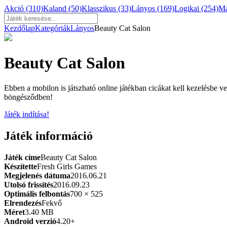
Akció
(310)
Kaland
(50)
Klasszikus
(33)
Lányos
(169)
Logikai
(254)
M
Kezdőlap
Kategóriák
Lányos
Beauty Cat Salon
Beauty Cat Salon
Ebben a mobilon is játszható online játékban cicákat kell kezelésbe ve
böngésződben!
Játék indítása!
Játék információ
Játék címe
Beauty Cat Salon
Készítette
Fresh Girls Games
Megjelenés dátuma
2016.06.21
Utolsó frissítés
2016.09.23
Optimális felbontás
700 × 525
Elrendezés
Fekvő
Méret
3.40 MB
Android verzió
4.20+