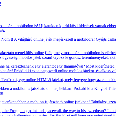
!
t már a mobilodon is! Új karakterek, trükkös küldetések várnak ebb
ték
om-t! A világhírű online játék megérkezett a mobilodra! Gyűjts csillagok
oztató menekülős online játék, mely most már a mobilodon is elérhető!
z ügyességi mobilos játék során! Győzz le gonosz teremtményeket, ak
e ha kereszteznénk egy elefántot egy flamingóval? Most kiderítheted a
atárt! Próbáld ki ezt a nagyszerű online mobilos játékot, és alkoss va
TenTrix-t, egy online HTML5 játékot, mely lényege hogy az elemekkel
 ebben a mobilon is játszható online játékban! Próbáld ki a King of Thi
en!
t erőket ebben a mobilon is játszható online játékban! Taktikázz, szere
p the Frog jump, paint and spacewalk the way to his sweetheart? Join t
play yet challenging to master, Tap the Frog will keep you entertained fo