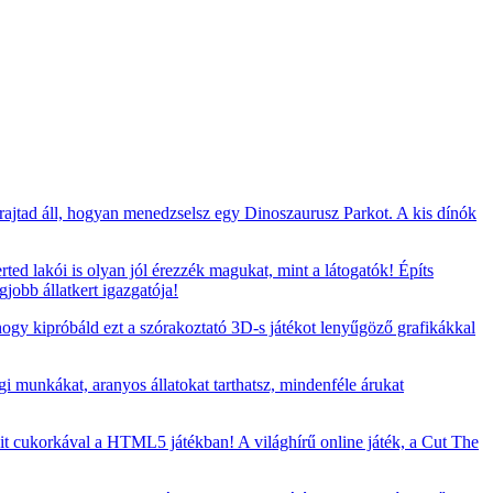
 rajtad áll, hogyan menedzselsz egy Dinoszaurusz Parkot. A kis dínók
rted lakói is olyan jól érezzék magukat, mint a látogatók! Építs
jobb állatkert igazgatója!
 hogy kipróbáld ezt a szórakoztató 3D-s játékot lenyűgöző grafikákkal
i munkákat, aranyos állatokat tarthatsz, mindenféle árukat
t cukorkával a HTML5 játékban! A világhírű online játék, a Cut The