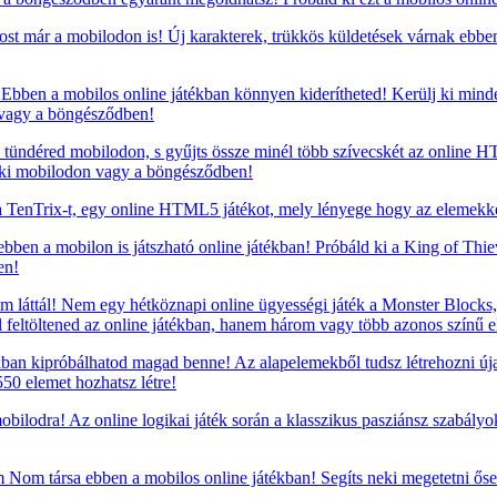
t már a mobilodon is! Új karakterek, trükkös küldetések várnak ebb
Ebben a mobilos online játékban könnyen kiderítheted! Kerülj ki mind
n vagy a böngésződben!
 tündéred mobilodon, s gyűjts össze minél több szívecskét az online 
d ki mobilodon vagy a böngésződben!
TenTrix-t, egy online HTML5 játékot, mely lényege hogy az elemekkel
 ebben a mobilon is játszható online játékban! Próbáld ki a King of Thi
en!
m láttál! Nem egy hétköznapi online ügyességi játék a Monster Blocks, 
ell feltöltened az online játékban, hanem három vagy több azonos szín
ékban kipróbálhatod magad benne! Az alapelemekből tudsz létrehozni úja
50 elemet hozhatsz létre!
bilodra! Az online logikai játék során a klasszikus pasziánsz szabályo
om társa ebben a mobilos online játékban! Segíts neki megetetni ősei