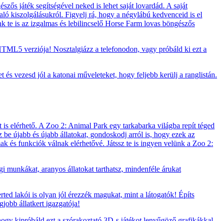
zős játék segítségével neked is lehet saját lovardád. A saját
ló kiszolgálásukról. Figyelj rá, hogy a négylábú kedvenceid is el
ünk te is az izgalmas és lebilincselő Horse Farm lovas böngészős
TML5 verziója! Nosztalgiázz a telefonodon, vagy próbáld ki ezt a
t és vezesd jól a katonai műveleteket, hogy feljebb kerülj a ranglistán.
 is elérhető. A Zoo 2: Animal Park egy tarkabarka világba repít téged
zz be újabb és újabb állatokat, gondoskodj arról is, hogy ezek az
lmak és funkciók válnak elérhetővé. Játssz te is ingyen velünk a Zoo 2:
i munkákat, aranyos állatokat tarthatsz, mindenféle árukat
rted lakói is olyan jól érezzék magukat, mint a látogatók! Építs
jobb állatkert igazgatója!
 hogy kipróbáld ezt a szórakoztató 3D-s játékot lenyűgöző grafikákkal