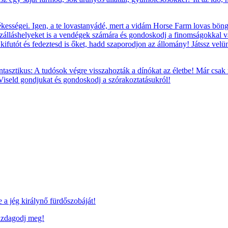
ességei. Igen, a te lovastanyádé, mert a vidám Horse Farm lovas böngés
szálláshelyeket is a vendégek számára és gondoskodj a finomságokkal va
t, kifutót és fedeztesd is őket, hadd szaporodjon az állomány! Játssz vel
tasztikus: A tudósok végre visszahozták a dínókat az életbe! Már csak
 Viseld gondjukat és gondoskodj a szórakoztatásukról!
a jég királynő fürdőszobáját!
azdagodj meg!