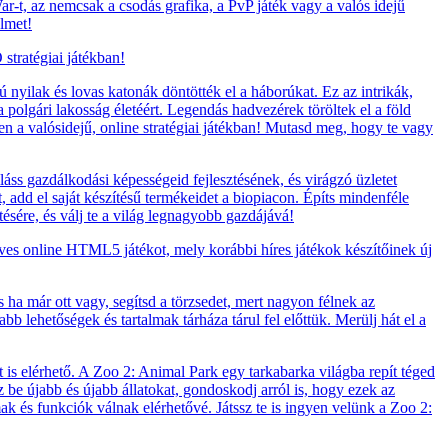
-t, az nemcsak a csodás grafika, a PvP játék vagy a valós idejű
elmet!
stratégiai játékban!
nyilak és lovas katonák döntötték el a háborúkat. Ez az intrikák,
polgári lakosság életéért. Legendás hadvezérek töröltek el a föld
en a valósidejű, online stratégiai játékban! Mutasd meg, hogy te vagy
áss gazdálkodási képességeid fejlesztésének, és virágzó üzletet
t, add el saját készítésű termékeidet a biopiacon. Építs mindenféle
tésére, és válj te a világ legnagyobb gazdájává!
eves online HTML5 játékot, mely korábbi híres játékok készítőinek új
a már ott vagy, segítsd a törzsedet, mert nagyon félnek az
b lehetőségek és tartalmak tárháza tárul fel előttük. Merülj hát el a
 is elérhető. A Zoo 2: Animal Park egy tarkabarka világba repít téged
zz be újabb és újabb állatokat, gondoskodj arról is, hogy ezek az
lmak és funkciók válnak elérhetővé. Játssz te is ingyen velünk a Zoo 2: