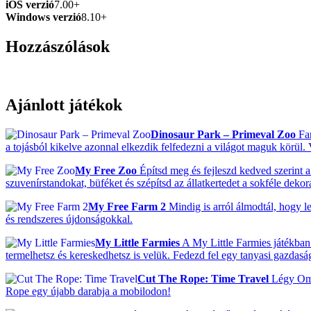
iOS verzió
7.00+
Windows verzió
8.10+
Hozzászólások
Ajánlott játékok
Dinosaur Park – Primeval Zoo
Fan
a tojásból kikelve azonnal elkezdik felfedezni a világot maguk körül
My Free Zoo
Építsd meg és fejleszd kedved szerint a 
szuvenírstandokat, büféket és szépítsd az állatkertedet a sokféle deko
My Free Farm 2
Mindig is arról álmodtál, hogy le
és rendszeres újdonságokkal.
My Little Farmies
A My Little Farmies játékban 
termelhetsz és kereskedhetsz is velük. Fedezd fel egy tanyasi gazdas
Cut The Rope: Time Travel
Légy Om N
Rope egy újabb darabja a mobilodon!