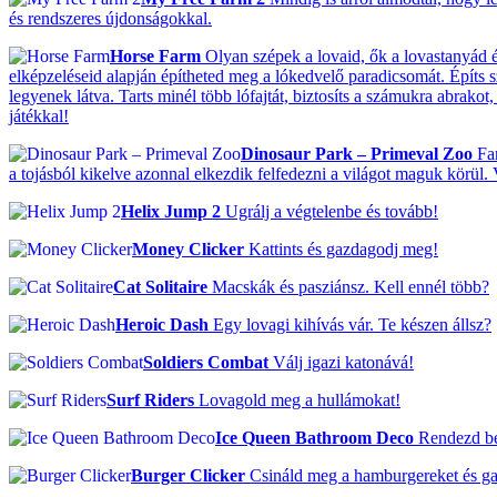
és rendszeres újdonságokkal.
Horse Farm
Olyan szépek a lovaid, ők a lovastanyád ék
elképzeléseid alapján építheted meg a lókedvelő paradicsomát. Építs 
legyenek látva. Tarts minél több lófajtát, biztosíts a számukra abrako
játékkal!
Dinosaur Park – Primeval Zoo
Fan
a tojásból kikelve azonnal elkezdik felfedezni a világot maguk körül.
Helix Jump 2
Ugrálj a végtelenbe és tovább!
Money Clicker
Kattints és gazdagodj meg!
Cat Solitaire
Macskák és pasziánsz. Kell ennél több?
Heroic Dash
Egy lovagi kihívás vár. Te készen állsz?
Soldiers Combat
Válj igazi katonává!
Surf Riders
Lovagold meg a hullámokat!
Ice Queen Bathroom Deco
Rendezd be 
Burger Clicker
Csináld meg a hamburgereket és g