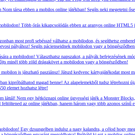
om társa ebben a mobilos online játékban! Segíts neki megetetni ősei
mobilodon! Több órás kikapcsolódás ebben az aranyos online HTML5 ját
zonban most profi sebésszé válhatsz a mobilodon, és segíthetsz embere
rvosi pályához! Segíts pácienseidnek mobilodon vagy a böngésződben
sára a mobilodon! Választhatsz napszakot, a pályák befejezésének mód
yűjts minél több zöld drágakövet a mobilodon vagy a böngésződben!
mobilon is játszható pasziánsz! Játszd kedvenc kártyajátékodat most m
ékban kipróbálhatod magad benne! Az alapelemekből tudsz létrehozni úja
50 elemet hozhatsz létre!
m láttál! Nem egy hétköznapi online ügyességi játék a Monster Blocks, 
ell feltöltened az online játékban, hanem három vagy több azonos szín
mobilodon! Egy dzsungelben indulsz a nagy kalandra, a célod hogy meg
gy a böngésződben egyaránt megoldhatsz! Próbáld ki ezt a mobilos onlin