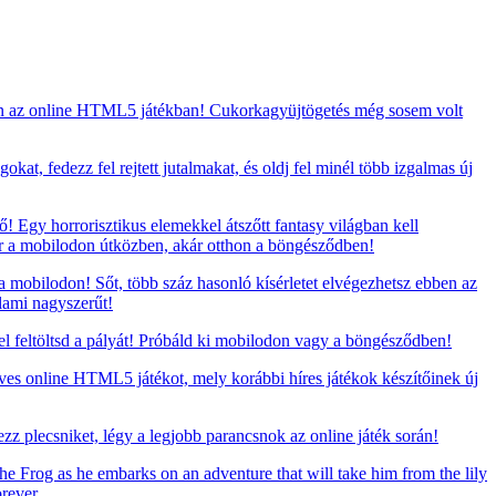
en az online HTML5 játékban! Cukorkagyüjtögetés még sosem volt
at, fedezz fel rejtett jutalmakat, és oldj fel minél több izgalmas új
 Egy horrorisztikus elemekkel átszőtt fantasy világban kell
ár a mobilodon útközben, akár otthon a böngésződben!
 mobilodon! Sőt, több száz hasonló kísérletet elvégezhetsz ebben az
lami nagyszerűt!
 feltöltsd a pályát! Próbáld ki mobilodon vagy a böngésződben!
eves online HTML5 játékot, mely korábbi híres játékok készítőinek új
zz plecsniket, légy a legjobb parancsnok az online játék során!
he Frog as he embarks on an adventure that will take him from the lily
rever.