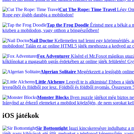
Cut The Rope: Time Travel
Légy Om N
Rope egy újabb darabja a mobilodon!
Tap the Frog Doodle
Érintsd meg a békát a 
közben a mobilodon, vagy otthon a böngésződben!
Nail Doctor
Kellemetlen tud lenni egy körömsérülés, a
mobilodon! Talán ez az online HTML5 játék meghozza a kedved az o
Fox Adventurer
Kísérd el Mr.Foxot mágikus utazá
kőklónokat a magasabb ugrás érdekében az online játék felületén! G
Algerian Solitaire
Megérkezett a legújabb online 
Little Alchemy
Legyél te is alkimista! Ebben a ját
levegőből és földből por lesz. Földből és földből nyomás. Összeszen 5
Monster Blocks
Ilyen puzzle játékot még biztos ne
Irányítsd az érkező elemeket a mobilod kijelzőjén, de nem sorokat k
iOS játékok
Sir Bottomtight
Igazi kincskeresésre indulhatsz a 
játék nagy kihívások elé állít, melyeket a telefonod képernyőjén, va