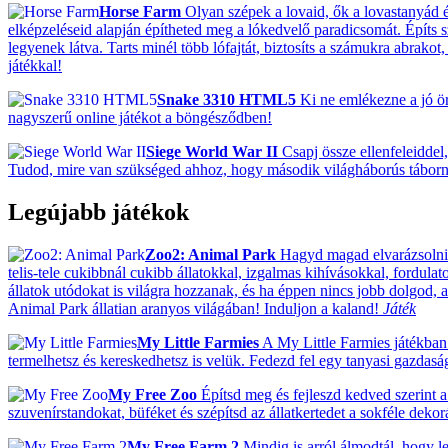
Horse Farm
Olyan szépek a lovaid, ők a lovastanyád ék
elképzeléseid alapján építheted meg a lókedvelő paradicsomát. Építs 
legyenek látva. Tarts minél több lófajtát, biztosíts a számukra abrako
játékkal!
Snake 3310 HTML5
Ki ne emlékezne a jó ö
nagyszerű online játékot a böngésződben!
Siege World War II
Csapj össze ellenfeleiddel,
Tudod, mire van szükséged ahhoz, hogy második világháborús tábor
Legújabb játékok
Zoo2: Animal Park
Hagyd magad elvarázsolni! 
telis-tele cukibbnál cukibb állatokkal, izgalmas kihívásokkal, fordulat
állatok utódokat is világra hozzanak, és ha éppen nincs jobb dolgod, ak
Animal Park állatian aranyos világában! Induljon a kaland!
Játék
My Little Farmies
A My Little Farmies játékban 
termelhetsz és kereskedhetsz is velük. Fedezd fel egy tanyasi gazdas
My Free Zoo
Építsd meg és fejleszd kedved szerint a 
szuvenírstandokat, büféket és szépítsd az állatkertedet a sokféle deko
My Free Farm 2
Mindig is arról álmodtál, hogy le