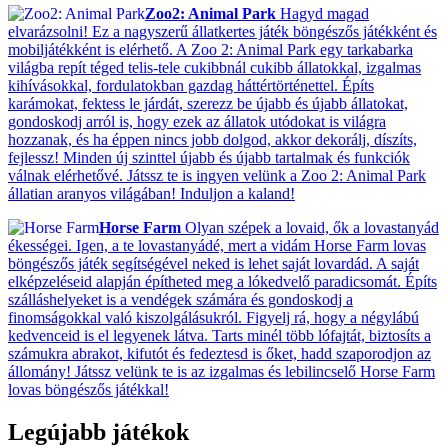
Zoo2: Animal Park
Hagyd magad
elvarázsolni! Ez a nagyszerű állatkertes játék böngészős játékként és
mobiljátékként is elérhető. A Zoo 2: Animal Park egy tarkabarka
világba repít téged telis-tele cukibbnál cukibb állatokkal, izgalmas
kihívásokkal, fordulatokban gazdag háttértörténettel. Építs
karámokat, fektess le járdát, szerezz be újabb és újabb állatokat,
gondoskodj arról is, hogy ezek az állatok utódokat is világra
hozzanak, és ha éppen nincs jobb dolgod, akkor dekorálj, díszíts,
fejlessz! Minden új szinttel újabb és újabb tartalmak és funkciók
válnak elérhetővé. Játssz te is ingyen velünk a Zoo 2: Animal Park
állatian aranyos világában! Induljon a kaland!
Horse Farm
Olyan szépek a lovaid, ők a lovastanyád
ékességei. Igen, a te lovastanyádé, mert a vidám Horse Farm lovas
böngészős játék segítségével neked is lehet saját lovardád. A saját
elképzeléseid alapján építheted meg a lókedvelő paradicsomát. Építs
szálláshelyeket is a vendégek számára és gondoskodj a
finomságokkal való kiszolgálásukról. Figyelj rá, hogy a négylábú
kedvenceid is el legyenek látva. Tarts minél több lófajtát, biztosíts a
számukra abrakot, kifutót és fedeztesd is őket, hadd szaporodjon az
állomány! Játssz velünk te is az izgalmas és lebilincselő Horse Farm
lovas böngészős játékkal!
Legújabb játékok