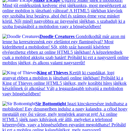
Snake Escape
Újszerű Snake játék a mobilodra!
Mind jól emlékszünk kedvenc régi játékunkra, most megérkezett az
online mobilon is játszható változat! A HTML5 játékban kígyónk
egy szobába lesz bezárva, ahol étel és számos érme vesz minket
körül. Nőj minél nagyobbra az ügyességi játékban, s szabadulj ki a
szoba fogságából a mobilodon vagy a böngésződben!
Doodle Creatures
Gondolkodtál már azon mi
lenne ha kereszteznénk egy elefántot egy flamingóval? Most
kiderítheted a mobilodon! Sőt, több száz hasonló kísérletet
elvégezhetsz ebben az online HTML5 játékban! A képzeletednek
csak a mobilod akksija szab határt! Próbáld ki ezt a nagyszerű online
mobilos játékot, és alkoss valami nagyszerűt!
King of Thieves
Kerülj ki csapdákat, lopj
aranyat ebben a mobilon is játszható online játékban! Próbáld ki a
King of Thieves online HTML5 játékot, mely korábbi híres játékok
készítőinek új alkotása! Válj a leggazdagabb tolvajjá a mobilodon
vagy böngésződben!
Sir Bottomtight
Igazi kincskeresésre indulhatsz a
mobilodon! Egy dzsungelben indulsz a nagy kalandra, a célod hogy
megtalálj egy ősi várost, mely temérdek aranyat rejt! Az online
HTML5 játék nagy kihívások elé állít, melyeket a telefonod
képernyőjén, vagy a böngésződben egyaránt megoldhatsz! Próbáld
ki ezt a mobilos online kalandjátékot, mely nagyszerű