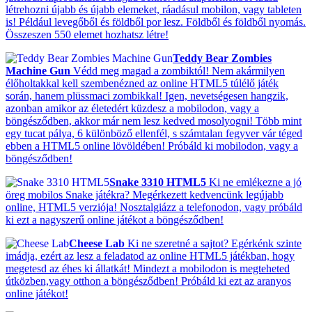
létrehozni újabb és újabb elemeket, ráadásul mobilon, vagy tableten
is! Például levegőből és földből por lesz. Földből és földből nyomás.
Összeszen 550 elemet hozhatsz létre!
Teddy Bear Zombies
Machine Gun
Védd meg magad a zombiktól! Nem akármilyen
élőholtakkal kell szembenézned az online HTML5 túlélő játék
során, hanem plüssmaci zombikkal! Igen, nevetségesen hangzik,
azonban amikor az életedért küzdesz a mobilodon, vagy a
böngésződben, akkor már nem lesz kedved mosolyogni! Több mint
egy tucat pálya, 6 különböző ellenfél, s számtalan fegyver vár téged
ebben a HTML5 online lövöldében! Próbáld ki mobilodon, vagy a
böngésződben!
Snake 3310 HTML5
Ki ne emlékezne a jó
öreg mobilos Snake játékra? Megérkezett kedvencünk legújabb
online, HTML5 verziója! Nosztalgiázz a telefonodon, vagy próbáld
ki ezt a nagyszerű online játékot a böngésződben!
Cheese Lab
Ki ne szeretné a sajtot? Egérkénk szinte
imádja, ezért az lesz a feladatod az online HTML5 játékban, hogy
megetesd az éhes ki állatkát! Mindezt a mobilodon is megteheted
útközben,vagy otthon a böngésződben! Próbáld ki ezt az aranyos
online játékot!