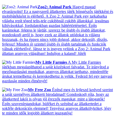
Zoo2: Animal Park
Hagyd magad
elvarázsolni! Ez a nagyszerű állatkertes játék böngészős játékként és
mobiljátékként is elérhető. A Zoo 2: Animal Park egy tarkabarka
világba repít téged telis-tele cukibbnál cukibb állatokkal, izgalmas
kihívásokkal, fordulatokban gazdag háttértörténettel. Építs
karámokat, fektess le járdát, szerezz be újabb és újabb állatokat,
gondoskodj arról is, hogy ezek az állatok utódokat is világra
hozzanak, és ha éppen nincs jobb dolgod, akkor dekorálj, díszíts,
fejlessz! Minden új szinttel újabb és újabb tartalmak és funkciók
válnak elérhetővé. Játssz te is ingyen velünk a Zoo 2: Animal Park
állatian aranyos világában! Induljon a kaland!
Játék
My Little Farmies
A My Little Farmies
játékban megalapíthatod a saját középkori falvadat. Te irányítod a
mezőgazdasági munkákat, aranyos állatokat tarthatsz, mindenféle
árukat termelhetsz és kereskedhetsz is velük. Fedezd fel egy tanyasi
gazdaság minden élményét!
My Free Zoo
Építsd meg és fejleszd kedved szerint
a saját személyes állatkerti birodalmad! Gondoskodj róla, hogy az
állatkerted lakói is olyan jól érezzék magukat, mint a látogatók!
Építs szuvenírstandokat, büféket és szépítsd az állatkertedet a
sokféle dekorációs elemmel! Tenyéssz aranyos állatkölyköket, légy
te minden idők legjobb állatkert igazgatója!