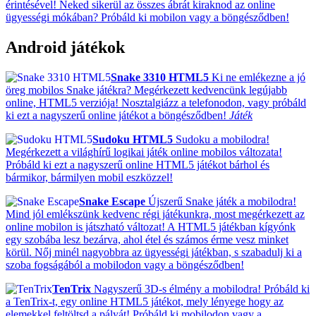
érintésével! Neked sikerül az összes ábrát kiraknod az online
ügyességi mókában? Próbáld ki mobilon vagy a böngésződben!
Android játékok
Snake 3310 HTML5
Ki ne emlékezne a jó
öreg mobilos Snake játékra? Megérkezett kedvencünk legújabb
online, HTML5 verziója! Nosztalgiázz a telefonodon, vagy próbáld
ki ezt a nagyszerű online játékot a böngésződben!
Játék
Sudoku HTML5
Sudoku a mobilodra!
Megérkezett a világhírű logikai játék online mobilos változata!
Próbáld ki ezt a nagyszerű online HTML5 játékot bárhol és
bármikor, bármilyen mobil eszközzel!
Snake Escape
Újszerű Snake játék a mobilodra!
Mind jól emlékszünk kedvenc régi játékunkra, most megérkezett az
online mobilon is játszható változat! A HTML5 játékban kígyónk
egy szobába lesz bezárva, ahol étel és számos érme vesz minket
körül. Nőj minél nagyobbra az ügyességi játékban, s szabadulj ki a
szoba fogságából a mobilodon vagy a böngésződben!
TenTrix
Nagyszerű 3D-s élmény a mobilodra! Próbáld ki
a TenTrix-t, egy online HTML5 játékot, mely lényege hogy az
elemekkel feltöltsd a pályát! Próbáld ki mobilodon vagy a