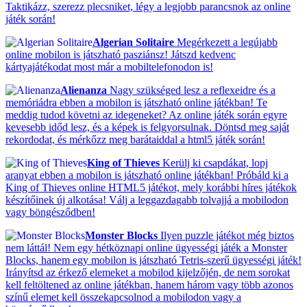
Taktikázz, szerezz plecsniket, légy a legjobb parancsnok az online
játék során!
Algerian Solitaire
Megérkezett a legújabb
online mobilon is játszható pasziánsz! Játszd kedvenc
kártyajátékodat most már a mobiltelefonodon is!
Alienanza
Nagy szükséged lesz a reflexeidre és a
memóriádra ebben a mobilon is játszható online játékban! Te
meddig tudod követni az idegeneket? Az online játék során egyre
kevesebb időd lesz, és a képek is felgyorsulnak. Döntsd meg saját
rekordodat, és mérkőzz meg barátaiddal a html5 játék során!
King of Thieves
Kerülj ki csapdákat, lopj
aranyat ebben a mobilon is játszható online játékban! Próbáld ki a
King of Thieves online HTML5 játékot, mely korábbi híres játékok
készítőinek új alkotása! Válj a leggazdagabb tolvajjá a mobilodon
vagy böngésződben!
Monster Blocks
Ilyen puzzle játékot még biztos
nem láttál! Nem egy hétköznapi online ügyességi játék a Monster
Blocks, hanem egy mobilon is játszható Tetris-szerű ügyességi játék!
Irányítsd az érkező elemeket a mobilod kijelzőjén, de nem sorokat
kell feltöltened az online játékban, hanem három vagy több azonos
színű elemet kell összekapcsolnod a mobilodon vagy a