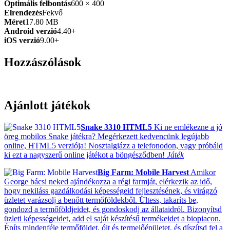
Optimális felbontás
600 × 400
Elrendezés
Fekvő
Méret
17.80 MB
Android verzió
4.40+
iOS verzió
9.00+
Hozzászólások
Ajánlott játékok
Snake 3310 HTML5
Ki ne emlékezne a jó
öreg mobilos Snake játékra? Megérkezett kedvencünk legújabb
online, HTML5 verziója! Nosztalgiázz a telefonodon, vagy próbáld
ki ezt a nagyszerű online játékot a böngésződben!
Játék
Big Farm: Mobile Harvest
Amikor
George bácsi neked ajándékozza a régi farmját, elérkezik az idő,
hogy nekiláss gazdálkodási képességeid fejlesztésének, és virágzó
üzletet varázsolj a benőtt termőföldekből. Ültess, takaríts be,
gondozd a termőföldjeidet, és gondoskodj az állataidról. Bizonyítsd
üzleti képességeidet, add el saját készítésű termékeidet a biopiacon.
Építs mindenféle termőföldet, ólt és termelőépületet, és díszítsd fel a