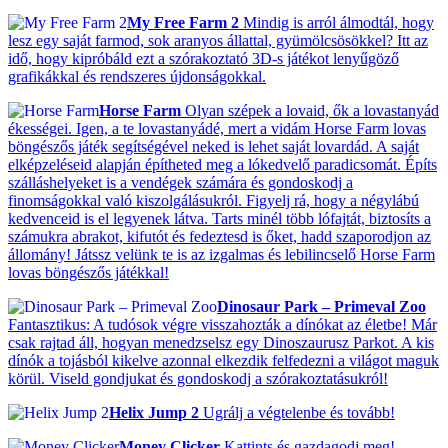
My Free Farm 2
Mindig is arról álmodtál, hogy
lesz egy saját farmod, sok aranyos állattal, gyümölcsösökkel? Itt az
idő, hogy kipróbáld ezt a szórakoztató 3D-s játékot lenyűgöző
grafikákkal és rendszeres újdonságokkal.
Horse Farm
Olyan szépek a lovaid, ők a lovastanyád
ékességei. Igen, a te lovastanyádé, mert a vidám Horse Farm lovas
böngészős játék segítségével neked is lehet saját lovardád. A saját
elképzeléseid alapján építheted meg a lókedvelő paradicsomát. Építs
szálláshelyeket is a vendégek számára és gondoskodj a
finomságokkal való kiszolgálásukról. Figyelj rá, hogy a négylábú
kedvenceid is el legyenek látva. Tarts minél több lófajtát, biztosíts a
számukra abrakot, kifutót és fedeztesd is őket, hadd szaporodjon az
állomány! Játssz velünk te is az izgalmas és lebilincselő Horse Farm
lovas böngészős játékkal!
Dinosaur Park – Primeval Zoo
Fantasztikus: A tudósok végre visszahozták a dínókat az életbe! Már
csak rajtad áll, hogyan menedzselsz egy Dinoszaurusz Parkot. A kis
dínók a tojásból kikelve azonnal elkezdik felfedezni a világot maguk
körül. Viseld gondjukat és gondoskodj a szórakoztatásukról!
Helix Jump 2
Ugrálj a végtelenbe és tovább!
Money Clicker
Kattints és gazdagodj meg!