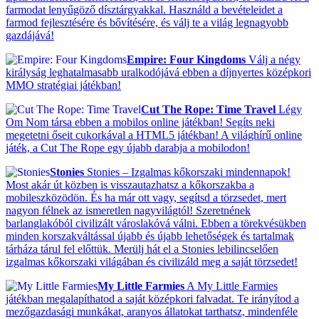
farmodat lenyűgöző dísztárgyakkal. Használd a bevételeidet a
farmod fejlesztésére és bővítésére, és válj te a világ legnagyobb
gazdájává!
Empire: Four Kingdoms
Válj a négy
királyság leghatalmasabb uralkodójává ebben a díjnyertes középkori
MMO stratégiai játékban!
Cut The Rope: Time Travel
Légy
Om Nom társa ebben a mobilos online játékban! Segíts neki
megetetni őseit cukorkával a HTML5 játékban! A világhírű online
játék, a Cut The Rope egy újabb darabja a mobilodon!
Stonies
Stonies – Izgalmas kőkorszaki mindennapok!
Most akár út közben is visszautazhatsz a kőkorszakba a
mobileszközödön. És ha már ott vagy, segítsd a törzsedet, mert
nagyon félnek az ismeretlen nagyvilágtól! Szeretnének
barlanglakóból civilizált városlakóvá válni. Ebben a törekvésükben
minden korszakváltással újabb és újabb lehetőségek és tartalmak
tárháza tárul fel előttük. Merülj hát el a Stonies lebilincselően
izgalmas kőkorszaki világában és civilizáld meg a saját törzsedet!
My Little Farmies
A My Little Farmies
játékban megalapíthatod a saját középkori falvadat. Te irányítod a
mezőgazdasági munkákat, aranyos állatokat tarthatsz, mindenféle