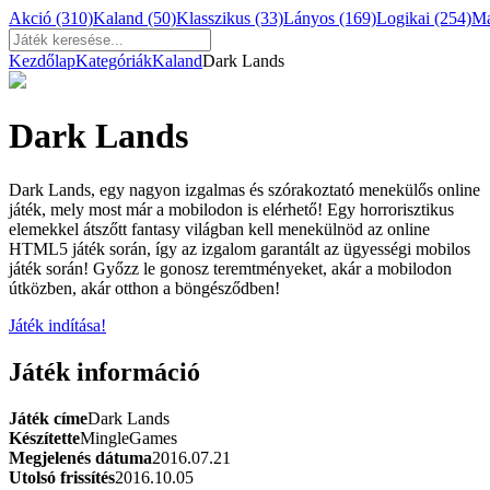
Akció
(310)
Kaland
(50)
Klasszikus
(33)
Lányos
(169)
Logikai
(254)
M
Kezdőlap
Kategóriák
Kaland
Dark Lands
Dark Lands
Dark Lands, egy nagyon izgalmas és szórakoztató menekülős online
játék, mely most már a mobilodon is elérhető! Egy horrorisztikus
elemekkel átszőtt fantasy világban kell menekülnöd az online
HTML5 játék során, így az izgalom garantált az ügyességi mobilos
játék során! Győzz le gonosz teremtményeket, akár a mobilodon
útközben, akár otthon a böngésződben!
Játék indítása!
Játék információ
Játék címe
Dark Lands
Készítette
MingleGames
Megjelenés dátuma
2016.07.21
Utolsó frissítés
2016.10.05