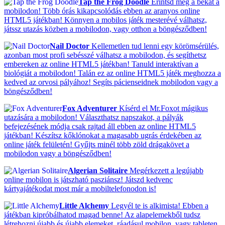
Tap the Frog Doodle
Érintsd meg a békát a
mobilodon! Több órás kikapcsolódás ebben az aranyos online
HTML5 játékban! Könnyen a mobilos játék mesterévé válhatsz,
játssz utazás közben a mobilodon, vagy otthon a böngésződben!
Nail Doctor
Kellemetlen tud lenni egy körömsérülés,
azonban most profi sebésszé válhatsz a mobilodon, és segíthetsz
embereken az online HTML5 játékban! Tanuld interaktívan a
biológiát a mobilodon! Talán ez az online HTML5 játék meghozza a
kedved az orvosi pályához! Segíts pácienseidnek mobilodon vagy a
böngésződben!
Fox Adventurer
Kísérd el Mr.Foxot mágikus
utazására a mobilodon! Választhatsz napszakot, a pályák
befejezésének módja csak rajtad áll ebben az online HTML5
játékban! Készítsz kőklónokat a magasabb ugrás érdekében az
online játék felületén! Gyűjts minél több zöld drágakövet a
mobilodon vagy a böngésződben!
Algerian Solitaire
Megérkezett a legújabb
online mobilon is játszható pasziánsz! Játszd kedvenc
kártyajátékodat most már a mobiltelefonodon is!
Little Alchemy
Legyél te is alkimista! Ebben a
játékban kipróbálhatod magad benne! Az alapelemekből tudsz
létrehozni újabb és újabb elemeket, ráadásul mobilon, vagy tableten