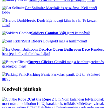
Cat Solitaire
Macskák és pasziánsz. Kell ennél
több?
Heroic Dash
Egy lovagi kihívás vár. Te készen
állsz?
Soldiers Combat
Válj igazi katonává!
Surf Riders
Lovagold meg a hullámokat!
Ice Queen Bathroom Deco
Rendezd
be a jég királynő fürdőszobáját!
Burger Clicker
Csináld meg a hamburgereket és
gazdagodj meg!
Parking Panic
Parkolási pánik tört ki. Szüntesd
meg!
Kedvelt játékok
Cut the Rope 2
Om Nom kalandjai folytatódnak
most már a mobilodon is! Új karakterek, trükkös küldetések várnak
ebben az online HTML5 játékban! Cukorkagyüjtögetés még sosem