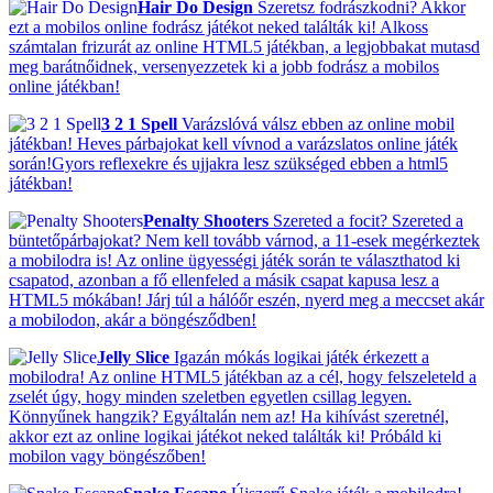
Hair Do Design
Szeretsz fodrászkodni? Akkor
ezt a mobilos online fodrász játékot neked találták ki! Alkoss
számtalan frizurát az online HTML5 játékban, a legjobbakat mutasd
meg barátnőidnek, versenyezzetek ki a jobb fodrász a mobilos
online játékban!
3 2 1 Spell
Varázslóvá válsz ebben az online mobil
játékban! Heves párbajokat kell vívnod a varázslatos online játék
során!Gyors reflexekre és ujjakra lesz szükséged ebben a html5
játékban!
Penalty Shooters
Szereted a focit? Szereted a
büntetőpárbajokat? Nem kell tovább várnod, a 11-esek megérkeztek
a mobilodra is! Az online ügyességi játék során te választhatod ki
csapatod, azonban a fő ellenfeled a másik csapat kapusa lesz a
HTML5 mókában! Járj túl a hálóőr eszén, nyerd meg a meccset akár
a mobilodon, akár a böngésződben!
Jelly Slice
Igazán mókás logikai játék érkezett a
mobilodra! Az online HTML5 játékban az a cél, hogy felszeleteld a
zselét úgy, hogy minden szeletben egyetlen csillag legyen.
Könnyűnek hangzik? Egyáltalán nem az! Ha kihívást szeretnél,
akkor ezt az online logikai játékot neked találták ki! Próbáld ki
mobilon vagy böngészőben!