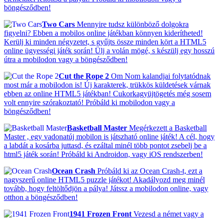
böngésződben!
Two Cars
Mennyire tudsz különböző dolgokra
figyelni? Ebben a mobilos online játékban könnyen kiderítheted!
Kerülj ki minden négyzetet, s gyűjts össze minden kört a HTML5
online ügyességi játék során! Ülj a volán mögé, s készülj egy hosszú
útra a mobilodon vagy a böngésződben!
Cut the Rope 2
Om Nom kalandjai folytatódnak
most már a mobilodon is! Új karakterek, trükkös küldetések várnak
ebben az online HTML5 játékban! Cukorkagyüjtögetés még sosem
volt ennyire szórakoztató! Próbáld ki mobilodon vagy a
böngésződben!
Basketball Master
Megérkezett a Basketball
Master , egy vadonatúj mobilon is játszható online játék! A cél, hogy
a labdát a kosárba juttasd, és ezáltal minél több pontot zsebelj be a
html5 játék során! Próbáld ki Androidon, vagy iOS rendszerben!
Ocean Crash
Próbáld ki az Ocean Crash-t, ezt a
nagyszerű online HTML5 puzzle játékot! Akadályozd meg minél
tovább, hogy feltöltődjön a pálya! Játssz a mobilodon online, vagy
otthon a böngésződben!
1941 Frozen Front
Vezesd a német vagy a