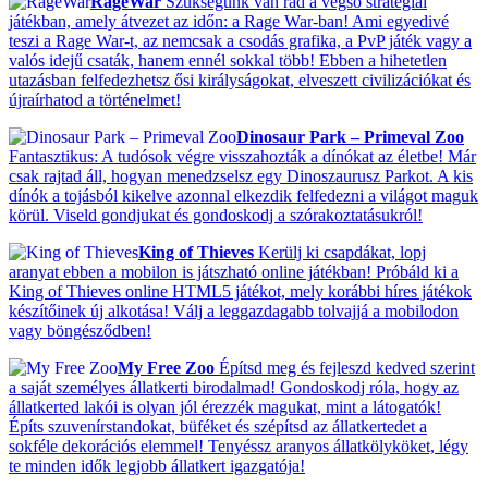
RageWar
Szükségünk van rád a végső stratégiai
játékban, amely átvezet az időn: a Rage War-ban! Ami egyedivé
teszi a Rage War-t, az nemcsak a csodás grafika, a PvP játék vagy a
valós idejű csaták, hanem ennél sokkal több! Ebben a hihetetlen
utazásban felfedezhetsz ősi királyságokat, elveszett civilizációkat és
újraírhatod a történelmet!
Dinosaur Park – Primeval Zoo
Fantasztikus: A tudósok végre visszahozták a dínókat az életbe! Már
csak rajtad áll, hogyan menedzselsz egy Dinoszaurusz Parkot. A kis
dínók a tojásból kikelve azonnal elkezdik felfedezni a világot maguk
körül. Viseld gondjukat és gondoskodj a szórakoztatásukról!
King of Thieves
Kerülj ki csapdákat, lopj
aranyat ebben a mobilon is játszható online játékban! Próbáld ki a
King of Thieves online HTML5 játékot, mely korábbi híres játékok
készítőinek új alkotása! Válj a leggazdagabb tolvajjá a mobilodon
vagy böngésződben!
My Free Zoo
Építsd meg és fejleszd kedved szerint
a saját személyes állatkerti birodalmad! Gondoskodj róla, hogy az
állatkerted lakói is olyan jól érezzék magukat, mint a látogatók!
Építs szuvenírstandokat, büféket és szépítsd az állatkertedet a
sokféle dekorációs elemmel! Tenyéssz aranyos állatkölyköket, légy
te minden idők legjobb állatkert igazgatója!