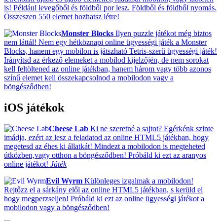
is! Például levegőből és földből por lesz. Földből és földből nyomás.
Összeszen 550 elemet hozhatsz létre!
Monster Blocks
Ilyen puzzle játékot még biztos
nem láttál! Nem egy hétköznapi online ügyességi játék a Monster
Blocks, hanem egy mobilon is játszható Tetris-szerű ügyességi játék!
Irányítsd az érkező elemeket a mobilod kijelzőjén, de nem sorokat
kell feltöltened az online játékban, hanem három vagy több azonos
színű elemet kell összekapcsolnod a mobilodon vagy a
böngésződben!
iOS játékok
Cheese Lab
Ki ne szeretné a sajtot? Egérkénk szinte
imádja, ezért az lesz a feladatod az online HTML5 játékban, hogy
megetesd az éhes ki állatkát! Mindezt a mobilodon is megteheted
útközben,vagy otthon a böngésződben! Próbáld ki ezt az aranyos
online játékot!
Játék
Evil Wyrm
Különleges izgalmak a mobilodon!
Rejtőzz el a sárkány elől az online HTML5 játékban, s kerüld el
hogy megperzseljen! Próbáld ki ezt az online ügyességi játékot a
mobilodon vagy a böngésződben!