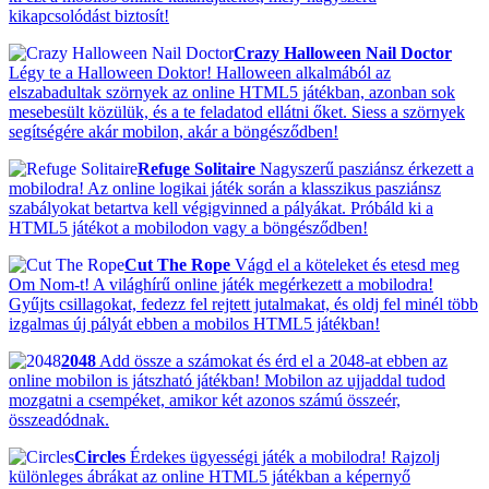
kikapcsolódást biztosít!
Crazy Halloween Nail Doctor
Légy te a Halloween Doktor! Halloween alkalmából az
elszabadultak szörnyek az online HTML5 játékban, azonban sok
mesebesült közülük, és a te feladatod ellátni őket. Siess a szörnyek
segítségére akár mobilon, akár a böngésződben!
Refuge Solitaire
Nagyszerű pasziánsz érkezett a
mobilodra! Az online logikai játék során a klasszikus pasziánsz
szabályokat betartva kell végigvinned a pályákat. Próbáld ki a
HTML5 játékot a mobilodon vagy a böngésződben!
Cut The Rope
Vágd el a köteleket és etesd meg
Om Nom-t! A világhírű online játék megérkezett a mobilodra!
Gyűjts csillagokat, fedezz fel rejtett jutalmakat, és oldj fel minél több
izgalmas új pályát ebben a mobilos HTML5 játékban!
2048
Add össze a számokat és érd el a 2048-at ebben az
online mobilon is játszható játékban! Mobilon az ujjaddal tudod
mozgatni a csempéket, amikor két azonos számú összeér,
összeadódnak.
Circles
Érdekes ügyességi játék a mobilodra! Rajzolj
különleges ábrákat az online HTML5 játékban a képernyő