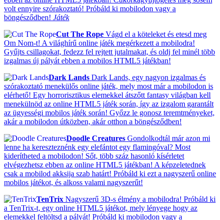
volt ennyire szórakoztató! Próbáld ki mobilodon vagy a
böngésződben!
Játék
Cut The Rope
Vágd el a köteleket és etesd meg
Om Nom-t! A világhírű online játék megérkezett a mobilodra!
Gyűjts csillagokat, fedezz fel rejtett jutalmakat, és oldj fel minél több
izgalmas új pályát ebben a mobilos HTML5 játékban!
Dark Lands
Dark Lands, egy nagyon izgalmas és
szórakoztató menekülős online játék, mely most már a mobilodon is
elérhető! Egy horrorisztikus elemekkel átszőtt fantasy világban kell
menekülnöd az online HTML5 játék során, így az izgalom garantált
az ügyességi mobilos játék során! Győzz le gonosz teremtményeket,
akár a mobilodon útközben, akár otthon a böngésződben!
Doodle Creatures
Gondolkodtál már azon mi
lenne ha kereszteznénk egy elefántot egy flamingóval? Most
kiderítheted a mobilodon! Sőt, több száz hasonló kísérletet
elvégezhetsz ebben az online HTML5 játékban! A képzeletednek
csak a mobilod akksija szab határt! Próbáld ki ezt a nagyszerű online
mobilos játékot, és alkoss valami nagyszerűt!
TenTrix
Nagyszerű 3D-s élmény a mobilodra! Próbáld ki
a TenTrix-t, egy online HTML5 játékot, mely lényege hogy az
elemekkel feltöltsd a pályát! Próbáld ki mobilodon vagy a