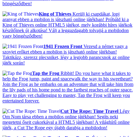
böngésződben!
King of Thieves
Kerülj ki csapdákat, lopj
aranyat ebben a mobilon is játszható online játékban! Próbáld ki a
King of Thieves online HTML5 játékot, mely korábbi híres játékok
készítőinek új alkotása! Válj a leggazdagabb tolvajjá a mobilodon
vagy böngésződben!
1941 Frozen Front
Vezesd a német vagy a
szovjet erőket ebben a mobilon is játszható online játékban!
Taktikázz, szerezz plecsniket, légy a legjobb parancsnok az online
játék során!
Tap the Frog
Ribbit! Do you have what it takes to
help the Frog jump, paint and spacewalk the way to his sweetheart?
Join the Frog as he embarks on an adventure that will take him from
the lily pads of his home pond to the farthest reaches of outer space.
Easy to play yet challenging to master, Tap the Frog will keep you
entertained forever.
Cut The Rope: Time Travel
Légy
Om Nom társa ebben a mobilos online játékban! Segíts neki
megetetni őseit cukorkával a HTML5 játékban! A világhírű online
játék, a Cut The Rope egy újabb darabja a mobilodon!