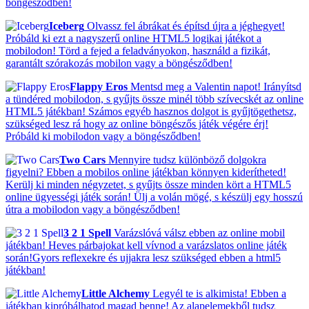
böngésződben!
Iceberg
Olvassz fel ábrákat és építsd újra a jéghegyet!
Próbáld ki ezt a nagyszerű online HTML5 logikai játékot a
mobilodon! Törd a fejed a feladványokon, használd a fizikát,
garantált szórakozás mobilon vagy a böngésződben!
Flappy Eros
Mentsd meg a Valentin napot! Irányítsd
a tündéred mobilodon, s gyűjts össze minél több szívecskét az online
HTML5 játékban! Számos egyéb hasznos dolgot is gyűjtögethetsz,
szükséged lesz rá hogy az online böngészős játék végére érj!
Próbáld ki mobilodon vagy a böngésződben!
Two Cars
Mennyire tudsz különböző dolgokra
figyelni? Ebben a mobilos online játékban könnyen kiderítheted!
Kerülj ki minden négyzetet, s gyűjts össze minden kört a HTML5
online ügyességi játék során! Ülj a volán mögé, s készülj egy hosszú
útra a mobilodon vagy a böngésződben!
3 2 1 Spell
Varázslóvá válsz ebben az online mobil
játékban! Heves párbajokat kell vívnod a varázslatos online játék
során!Gyors reflexekre és ujjakra lesz szükséged ebben a html5
játékban!
Little Alchemy
Legyél te is alkimista! Ebben a
játékban kipróbálhatod magad benne! Az alapelemekből tudsz