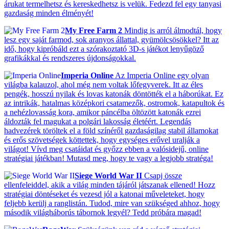
árukat termelhetsz és kereskedhetsz is velük. Fedezd fel egy tanyasi
gazdaság minden élményét!
My Free Farm 2
Mindig is arról álmodtál, hogy
lesz egy saját farmod, sok aranyos állattal, gyümölcsösökkel? Itt az
idő, hogy kipróbáld ezt a szórakoztató 3D-s játékot lenyűgöző
grafikákkal és rendszeres újdonságokkal.
Imperia Online
Az Imperia Online egy olyan
világba kalauzol, ahol még nem voltak lőfegyverek. Itt az éles
pengék, hosszú nyilak és lovas katonák döntötték el a háborúkat. Ez
az intrikák, hatalmas középkori csatamezők, ostromok, katapultok és
a nehézlovasság kora, amikor páncélba öltözött katonák ezrei
áldozták fel magukat a polgári lakosság életéért. Legendás
hadvezérek töröltek el a föld színéről gazdaságilag stabil államokat
és erős szövetségek köttettek, hogy egységes erővel uralják a
világot! Vívd meg csatáidat és győzz ebben a valósidejű, online
stratégiai játékban! Mutasd meg, hogy te vagy a legjobb stratéga!
Siege World War II
Csapj össze
ellenfeleiddel, akik a világ minden tájáról játszanak ellened! Hozz
stratégiai döntéseket és vezesd jól a katonai műveleteket, hogy
feljebb kerülj a ranglistán. Tudod, mire van szükséged ahhoz, hogy
második világháborús tábornok legyél? Tedd próbára magad!