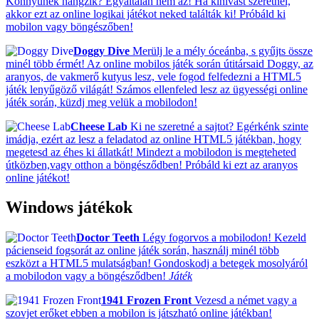
Könnyűnek hangzik? Egyáltalán nem az! Ha kihívást szeretnél,
akkor ezt az online logikai játékot neked találták ki! Próbáld ki
mobilon vagy böngészőben!
Doggy Dive
Merülj le a mély óceánba, s gyűjts össze
minél több érmét! Az online mobilos játék során útitársaid Doggy, az
aranyos, de vakmerő kutyus lesz, vele fogod felfedezni a HTML5
játék lenyűgöző világát! Számos ellenfeled lesz az ügyességi online
játék során, küzdj meg velük a mobilodon!
Cheese Lab
Ki ne szeretné a sajtot? Egérkénk szinte
imádja, ezért az lesz a feladatod az online HTML5 játékban, hogy
megetesd az éhes ki állatkát! Mindezt a mobilodon is megteheted
útközben,vagy otthon a böngésződben! Próbáld ki ezt az aranyos
online játékot!
Windows játékok
Doctor Teeth
Légy fogorvos a mobilodon! Kezeld
pácienseid fogsorát az online játék során, használj minél több
eszközt a HTML5 mulatságban! Gondoskodj a betegek mosolyáról
a mobilodon vagy a böngésződben!
Játék
1941 Frozen Front
Vezesd a német vagy a
szovjet erőket ebben a mobilon is játszható online játékban!