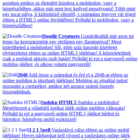
azonban amikor az életedért küzdesz a mobilodon, vagy a
böngésződben, akkor már nem lesz kedved mosolyogni! Több mint
egy tucat pálya, 6 különböző ellenfél, s számtalan fegyver vár téged
ebben a HTML5 online lövöldében! Próbáld ki mobilodon, vagy a
böngésződben!
Doodle Creatures
Gondolkodtál már azon mi
lenne ha kereszteznénk egy elefántot egy flamingóval? Most
kiderítheted a mobilodon! Sőt, több száz hasonló kísérletet
elvégezhetsz ebben az online HTML5 játékban! A képzeletednek
csak a mobilod akksija szab határt! Próbáld ki ezt a nagyszerű online
mobilos játékot, és alkoss valami nagyszerűt!
2048
Add össze a számokat és érd el a 2048-at ebben az
online mobilon is játszható játékban! Mobilon az ujjaddal tudod
mozgatni a csempéket, amikor két azonos számú összeér,
összeadódnak.
Sudoku HTML5
Sudoku a mobilodra!
Megérkezett a világhírű logikai játék online mobilos változata!
Próbáld ki ezt a nagyszerű online HTML5 játékot bárhol és
bármikor, bármilyen mobil eszközzel!
3 2 1 Spell
Varázslóvá válsz ebben az online mobil
játékban! Heves párbajokat kell vívnod a varázslatos online játék