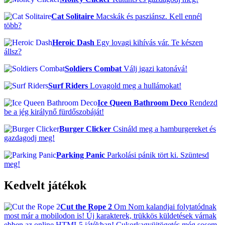
Cat Solitaire
Macskák és pasziánsz. Kell ennél
több?
Heroic Dash
Egy lovagi kihívás vár. Te készen
állsz?
Soldiers Combat
Válj igazi katonává!
Surf Riders
Lovagold meg a hullámokat!
Ice Queen Bathroom Deco
Rendezd
be a jég királynő fürdőszobáját!
Burger Clicker
Csináld meg a hamburgereket és
gazdagodj meg!
Parking Panic
Parkolási pánik tört ki. Szüntesd
meg!
Kedvelt játékok
Cut the Rope 2
Om Nom kalandjai folytatódnak
most már a mobilodon is! Új karakterek, trükkös küldetések várnak
ebben az online HTML5 játékban! Cukorkagyüjtögetés még sosem