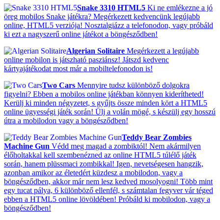
Snake 3310 HTML5
Ki ne emlékezne a jó
öreg mobilos Snake játékra? Megérkezett kedvencünk legújabb
online, HTML5 verziója! Nosztalgiázz a telefonodon, vagy próbáld
ki ezt a nagyszerű online játékot a böngésződben!
Algerian Solitaire
Megérkezett a legújabb
online mobilon is játszható pasziánsz! Játszd kedvenc
kártyajátékodat most már a mobiltelefonodon is!
Two Cars
Mennyire tudsz különböző dolgokra
figyelni? Ebben a mobilos online játékban könnyen kiderítheted!
Kerülj ki minden négyzetet, s gyűjts össze minden kört a HTML5
online ügyességi játék során! Ülj a volán mögé, s készülj egy hosszú
útra a mobilodon vagy a böngésződben!
Teddy Bear Zombies
Machine Gun
Védd meg magad a zombiktól! Nem akármilyen
élőholtakkal kell szembenézned az online HTML5 túlélő játék
során, hanem plüssmaci zombikkal! Igen, nevetségesen hangzik,
azonban amikor az életedért küzdesz a mobilodon, vagy a
böngésződben, akkor már nem lesz kedved mosolyogni! Több mint
egy tucat pálya, 6 különböző ellenfél, s számtalan fegyver vár téged
ebben a HTML5 online lövöldében! Próbáld ki mobilodon, vagy a
böngésződben!