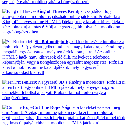
segítségére akár mobilon, akár a böngésződben!
King of Thieves
Kerülj ki csapdákat, lopj
aranyat ebben a mobilon is játszható online játékban! Próbáld ki a
King of Thieves online HTML5 játékot, mely korábbi híres játékok
készítőinek új alkotása! Válj a leggazdagabb tolvajjá a mobilodon
vagy böngésződben!
Sir Bottomtight
Igazi kincskeresésre indulhatsz a
mobilodon! Egy dzsungelben indulsz a nagy kalandra, a célod hogy
megtalálj egy ősi várost, mely temérdek aranyat rejt! Az online
HTML5 játék nagy kihívások elé állít, melyeket a telefonod
képernyőjén, vagy a böngésződben egyaránt megoldhatsz! Próbáld
ki ezt a mobilos online kalandjátékot, mely nagyszerű
kikapcsolódást biztosít!
TenTrix
Nagyszerű 3D-s élmény a mobilodra! Próbáld ki
a TenTrix-t, egy online HTML5 játékot, mely lényege hogy az
elemekkel feltöltsd a pályát! Próbáld ki mobilodon vagy a
böngésződben!
Cut The Rope
Vágd el a köteleket és etesd meg
Om Nom-t! A világhírű online játék megérkezett a mobilodra!
Gyűjts csillagokat, fedezz fel rejtett jutalmakat, és oldj fel minél több
izgalmas új pályát ebben a mobilos HTML5 játékban!