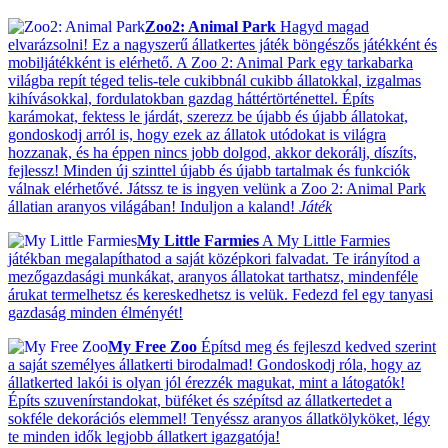
Zoo2: Animal Park
Hagyd magad
elvarázsolni! Ez a nagyszerű állatkertes játék böngészős játékként és
mobiljátékként is elérhető. A Zoo 2: Animal Park egy tarkabarka
világba repít téged telis-tele cukibbnál cukibb állatokkal, izgalmas
kihívásokkal, fordulatokban gazdag háttértörténettel. Építs
karámokat, fektess le járdát, szerezz be újabb és újabb állatokat,
gondoskodj arról is, hogy ezek az állatok utódokat is világra
hozzanak, és ha éppen nincs jobb dolgod, akkor dekorálj, díszíts,
fejlessz! Minden új szinttel újabb és újabb tartalmak és funkciók
válnak elérhetővé. Játssz te is ingyen velünk a Zoo 2: Animal Park
állatian aranyos világában! Induljon a kaland!
Játék
My Little Farmies
A My Little Farmies
játékban megalapíthatod a saját középkori falvadat. Te irányítod a
mezőgazdasági munkákat, aranyos állatokat tarthatsz, mindenféle
árukat termelhetsz és kereskedhetsz is velük. Fedezd fel egy tanyasi
gazdaság minden élményét!
My Free Zoo
Építsd meg és fejleszd kedved szerint
a saját személyes állatkerti birodalmad! Gondoskodj róla, hogy az
állatkerted lakói is olyan jól érezzék magukat, mint a látogatók!
Építs szuvenírstandokat, büféket és szépítsd az állatkertedet a
sokféle dekorációs elemmel! Tenyéssz aranyos állatkölyköket, légy
te minden idők legjobb állatkert igazgatója!