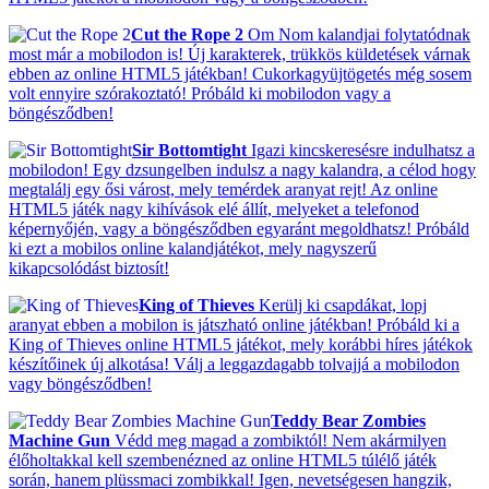
Cut the Rope 2
Om Nom kalandjai folytatódnak
most már a mobilodon is! Új karakterek, trükkös küldetések várnak
ebben az online HTML5 játékban! Cukorkagyüjtögetés még sosem
volt ennyire szórakoztató! Próbáld ki mobilodon vagy a
böngésződben!
Sir Bottomtight
Igazi kincskeresésre indulhatsz a
mobilodon! Egy dzsungelben indulsz a nagy kalandra, a célod hogy
megtalálj egy ősi várost, mely temérdek aranyat rejt! Az online
HTML5 játék nagy kihívások elé állít, melyeket a telefonod
képernyőjén, vagy a böngésződben egyaránt megoldhatsz! Próbáld
ki ezt a mobilos online kalandjátékot, mely nagyszerű
kikapcsolódást biztosít!
King of Thieves
Kerülj ki csapdákat, lopj
aranyat ebben a mobilon is játszható online játékban! Próbáld ki a
King of Thieves online HTML5 játékot, mely korábbi híres játékok
készítőinek új alkotása! Válj a leggazdagabb tolvajjá a mobilodon
vagy böngésződben!
Teddy Bear Zombies
Machine Gun
Védd meg magad a zombiktól! Nem akármilyen
élőholtakkal kell szembenézned az online HTML5 túlélő játék
során, hanem plüssmaci zombikkal! Igen, nevetségesen hangzik,