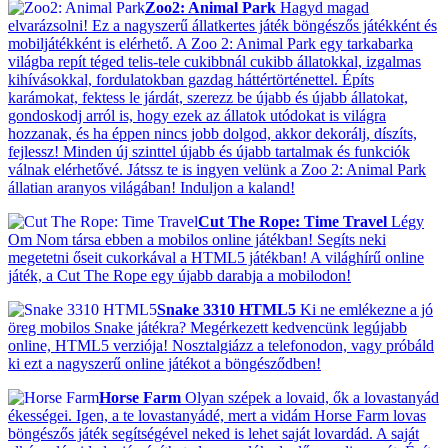
Zoo2: Animal Park
Hagyd magad
elvarázsolni! Ez a nagyszerű állatkertes játék böngészős játékként és
mobiljátékként is elérhető. A Zoo 2: Animal Park egy tarkabarka
világba repít téged telis-tele cukibbnál cukibb állatokkal, izgalmas
kihívásokkal, fordulatokban gazdag háttértörténettel. Építs
karámokat, fektess le járdát, szerezz be újabb és újabb állatokat,
gondoskodj arról is, hogy ezek az állatok utódokat is világra
hozzanak, és ha éppen nincs jobb dolgod, akkor dekorálj, díszíts,
fejlessz! Minden új szinttel újabb és újabb tartalmak és funkciók
válnak elérhetővé. Játssz te is ingyen velünk a Zoo 2: Animal Park
állatian aranyos világában! Induljon a kaland!
Cut The Rope: Time Travel
Légy
Om Nom társa ebben a mobilos online játékban! Segíts neki
megetetni őseit cukorkával a HTML5 játékban! A világhírű online
játék, a Cut The Rope egy újabb darabja a mobilodon!
Snake 3310 HTML5
Ki ne emlékezne a jó
öreg mobilos Snake játékra? Megérkezett kedvencünk legújabb
online, HTML5 verziója! Nosztalgiázz a telefonodon, vagy próbáld
ki ezt a nagyszerű online játékot a böngésződben!
Horse Farm
Olyan szépek a lovaid, ők a lovastanyád
ékességei. Igen, a te lovastanyádé, mert a vidám Horse Farm lovas
böngészős játék segítségével neked is lehet saját lovardád. A saját