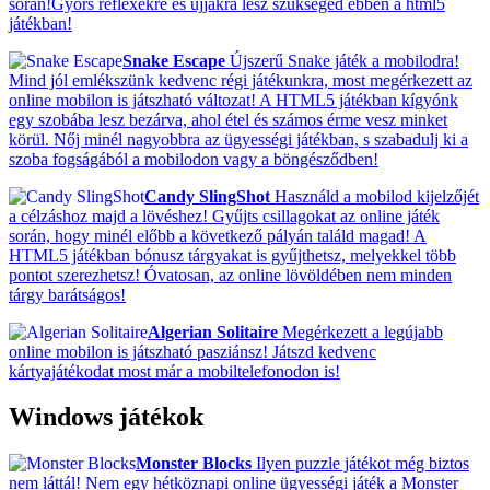
során!Gyors reflexekre és ujjakra lesz szükséged ebben a html5
játékban!
Snake Escape
Újszerű Snake játék a mobilodra!
Mind jól emlékszünk kedvenc régi játékunkra, most megérkezett az
online mobilon is játszható változat! A HTML5 játékban kígyónk
egy szobába lesz bezárva, ahol étel és számos érme vesz minket
körül. Nőj minél nagyobbra az ügyességi játékban, s szabadulj ki a
szoba fogságából a mobilodon vagy a böngésződben!
Candy SlingShot
Használd a mobilod kijelzőjét
a célzáshoz majd a lövéshez! Gyűjts csillagokat az online játék
során, hogy minél előbb a következő pályán találd magad! A
HTML5 játékban bónusz tárgyakat is gyűjthetsz, melyekkel több
pontot szerezhetsz! Óvatosan, az online lövöldében nem minden
tárgy barátságos!
Algerian Solitaire
Megérkezett a legújabb
online mobilon is játszható pasziánsz! Játszd kedvenc
kártyajátékodat most már a mobiltelefonodon is!
Windows játékok
Monster Blocks
Ilyen puzzle játékot még biztos
nem láttál! Nem egy hétköznapi online ügyességi játék a Monster