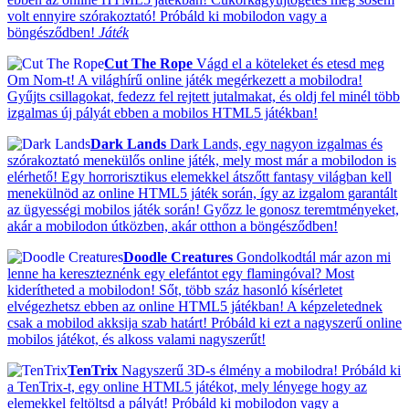
volt ennyire szórakoztató! Próbáld ki mobilodon vagy a
böngésződben!
Játék
Cut The Rope
Vágd el a köteleket és etesd meg
Om Nom-t! A világhírű online játék megérkezett a mobilodra!
Gyűjts csillagokat, fedezz fel rejtett jutalmakat, és oldj fel minél több
izgalmas új pályát ebben a mobilos HTML5 játékban!
Dark Lands
Dark Lands, egy nagyon izgalmas és
szórakoztató menekülős online játék, mely most már a mobilodon is
elérhető! Egy horrorisztikus elemekkel átszőtt fantasy világban kell
menekülnöd az online HTML5 játék során, így az izgalom garantált
az ügyességi mobilos játék során! Győzz le gonosz teremtményeket,
akár a mobilodon útközben, akár otthon a böngésződben!
Doodle Creatures
Gondolkodtál már azon mi
lenne ha kereszteznénk egy elefántot egy flamingóval? Most
kiderítheted a mobilodon! Sőt, több száz hasonló kísérletet
elvégezhetsz ebben az online HTML5 játékban! A képzeletednek
csak a mobilod akksija szab határt! Próbáld ki ezt a nagyszerű online
mobilos játékot, és alkoss valami nagyszerűt!
TenTrix
Nagyszerű 3D-s élmény a mobilodra! Próbáld ki
a TenTrix-t, egy online HTML5 játékot, mely lényege hogy az
elemekkel feltöltsd a pályát! Próbáld ki mobilodon vagy a