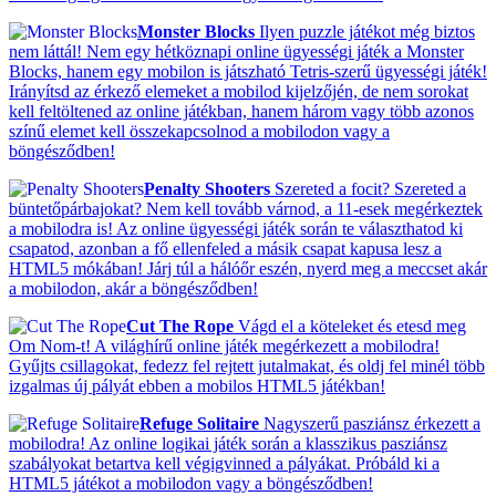
Monster Blocks
Ilyen puzzle játékot még biztos
nem láttál! Nem egy hétköznapi online ügyességi játék a Monster
Blocks, hanem egy mobilon is játszható Tetris-szerű ügyességi játék!
Irányítsd az érkező elemeket a mobilod kijelzőjén, de nem sorokat
kell feltöltened az online játékban, hanem három vagy több azonos
színű elemet kell összekapcsolnod a mobilodon vagy a
böngésződben!
Penalty Shooters
Szereted a focit? Szereted a
büntetőpárbajokat? Nem kell tovább várnod, a 11-esek megérkeztek
a mobilodra is! Az online ügyességi játék során te választhatod ki
csapatod, azonban a fő ellenfeled a másik csapat kapusa lesz a
HTML5 mókában! Járj túl a hálóőr eszén, nyerd meg a meccset akár
a mobilodon, akár a böngésződben!
Cut The Rope
Vágd el a köteleket és etesd meg
Om Nom-t! A világhírű online játék megérkezett a mobilodra!
Gyűjts csillagokat, fedezz fel rejtett jutalmakat, és oldj fel minél több
izgalmas új pályát ebben a mobilos HTML5 játékban!
Refuge Solitaire
Nagyszerű pasziánsz érkezett a
mobilodra! Az online logikai játék során a klasszikus pasziánsz
szabályokat betartva kell végigvinned a pályákat. Próbáld ki a
HTML5 játékot a mobilodon vagy a böngésződben!