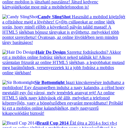
online mobilon is játszható pasziánsz! Játszd kedvenc
kártyajátékodat most már a mobiltelefonodon is!
Candy SlingShot
Használd a mobilod kijelzőjét
a célzáshoz majd a lövéshez! Gyűjts csillagokat az online játék
során, hogy minél előbb a következő pályán találd magad! A
HTML5 játékban bónusz tárgyakat is gyűjthetsz, melyekkel több
pontot szerezhetsz! Óvatosan, az online lövöldében nem minden
tárgy barátságos!
Hair Do Design
Szeretsz fodrászkodni? Akkor
ezt a mobilos online fodrász játékot neked találták ki! Alkoss
számtalan frizurát az online HTML5 játékban, a legjobbakat mutasd
meg barátnőidnek, versenyezzetek ki a jobb fodrász a mobilos
online játékban!
Sir Bottomtight
Igazi kincskeresésre indulhatsz a
mobilodon! Egy dzsungelben indulsz a nagy kalandra, a célod hogy
megtalálj egy ősi várost, mely temérdek aranyat rejt! Az online
HTML5 játék nagy kihívások elé állít, melyeket a telefonod
képernyőjén, vagy a böngésződben egyaránt megoldhatsz! Próbáld
ki ezt a mobilos online kalandjátékot, mely nagyszerű
kikapcsolódást biztosít!
Brazil Cup 2014
Éld újra a 2014-s foci vb-t