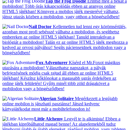
Tap the Frog Doodle
Érintsd meg a békát a
mobilodon! Több órás kikapcsolódás ebben az aranyos online
HTML5 játékban! Könnyen a mobilos játék mesterévé válhatsz,
játssz utazás közben a mobilodon, vagy otthon a böngésződben!
Nail Doctor
Kellemetlen tud lenni egy körömsérülés,
azonban most profi sebésszé válhatsz a mobilodon, és segíthetsz
embereken az online HTML5 játékban! Tanuld interaktívan a
biológiát a mobilodon! Talán ez az online HTML5 játék meghozza a
kedved az orvosi pályához! Segíts pácienseidnek mobilodon vagy a
böngésződben!
Fox Adventurer
Kísérd el Mr.Foxot mágikus
utazására a mobilodon! Választhatsz napszakot, a pályák
befejezésének módja csak rajtad áll ebben az online HTML5
játékban! Készítsz kőklónokat a magasabb ugrás érdekében az
online játék felületén! Gyűjts minél több zöld drágakövet a
mobilodon vagy a böngésződben!
Algerian Solitaire
Megérkezett a legújabb
online mobilon is játszható pasziánsz! Játszd kedvenc
kártyajátékodat most már a mobiltelefonodon is!
Little Alchemy
Legyél te is alkimista! Ebben a
játékban kipróbálhatod magad benne! Az alapelemekből tudsz
létrehozni újabb és újabb elemeket, ráadásul mobilon, vagy tableten