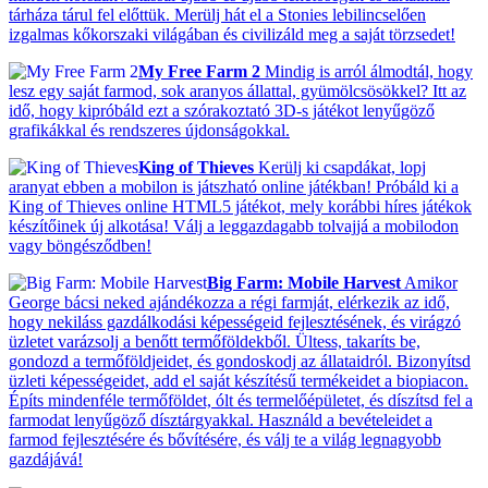
tárháza tárul fel előttük. Merülj hát el a Stonies lebilincselően
izgalmas kőkorszaki világában és civilizáld meg a saját törzsedet!
My Free Farm 2
Mindig is arról álmodtál, hogy
lesz egy saját farmod, sok aranyos állattal, gyümölcsösökkel? Itt az
idő, hogy kipróbáld ezt a szórakoztató 3D-s játékot lenyűgöző
grafikákkal és rendszeres újdonságokkal.
King of Thieves
Kerülj ki csapdákat, lopj
aranyat ebben a mobilon is játszható online játékban! Próbáld ki a
King of Thieves online HTML5 játékot, mely korábbi híres játékok
készítőinek új alkotása! Válj a leggazdagabb tolvajjá a mobilodon
vagy böngésződben!
Big Farm: Mobile Harvest
Amikor
George bácsi neked ajándékozza a régi farmját, elérkezik az idő,
hogy nekiláss gazdálkodási képességeid fejlesztésének, és virágzó
üzletet varázsolj a benőtt termőföldekből. Ültess, takaríts be,
gondozd a termőföldjeidet, és gondoskodj az állataidról. Bizonyítsd
üzleti képességeidet, add el saját készítésű termékeidet a biopiacon.
Építs mindenféle termőföldet, ólt és termelőépületet, és díszítsd fel a
farmodat lenyűgöző dísztárgyakkal. Használd a bevételeidet a
farmod fejlesztésére és bővítésére, és válj te a világ legnagyobb
gazdájává!