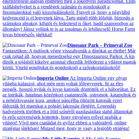
elképzeléseid alapján építheted meg a lókedvelő paradicsomát. Építs
szálláshelyeket is a vendégek számára és gondoskodj a
finomságokkal való kiszolgálásukról. Figyelj rá, hogy a négylábú
kedvenceid is el legyenek látva. Tarts minél több lófajtát, biztosíts a
számukra abrakot, kifutót és fedeztesd is őket, hadd szaporodjon az
állomány! Játssz velünk te is az izgalmas és lebilincselő Horse Farm
lovas böngészős játékkal!
Dinosaur Park – Primeval Zoo
Fantasztikus: A tudósok végre visszahozták a dínókat az életbe! Már
csak rajtad áll, hogyan menedzselsz egy Dinoszaurusz Parkot. A kis
dínók a tojásból kikelve azonnal elkezdik felfedezni a világot maguk
körül. Viseld gondjukat és gondoskodj a szórakoztatásukról!
Imperia Online
Az Imperia Online egy olyan
világba kalauzol, ahol még nem voltak lőfegyverek. Itt az éles
pengék, hosszú nyilak és lovas katonák döntötték el a háborúkat. Ez
az intrikák, hatalmas középkori csatamezők, ostromok, katapultok és
a nehézlovasság kora, amikor páncélba öltözött katonák ezrei
áldozták fel magukat a polgári lakosság életéért. Legendás
hadvezérek töröltek el a föld színéről gazdaságilag stabil államokat
és erős szövetségek köttettek, hogy egységes erővel uralják a
világot! Vívd meg csatáidat és győzz ebben a valósidejű, online
stratégiai játékban! Mutasd meg, hogy te vagy a legjobb stratéga!
My Little Farmies
A My Little Farmies