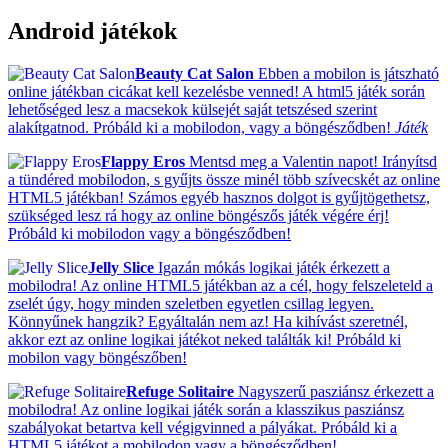
Android játékok
Beauty Cat Salon
Ebben a mobilon is játszható
online játékban cicákat kell kezelésbe venned! A html5 játék során
lehetőséged lesz a macsekok külsejét saját tetszésed szerint
alakítgatnod. Próbáld ki a mobilodon, vagy a böngésződben!
Játék
Flappy Eros
Mentsd meg a Valentin napot! Irányítsd
a tündéred mobilodon, s gyűjts össze minél több szívecskét az online
HTML5 játékban! Számos egyéb hasznos dolgot is gyűjtögethetsz,
szükséged lesz rá hogy az online böngészős játék végére érj!
Próbáld ki mobilodon vagy a böngésződben!
Jelly Slice
Igazán mókás logikai játék érkezett a
mobilodra! Az online HTML5 játékban az a cél, hogy felszeleteld a
zselét úgy, hogy minden szeletben egyetlen csillag legyen.
Könnyűnek hangzik? Egyáltalán nem az! Ha kihívást szeretnél,
akkor ezt az online logikai játékot neked találták ki! Próbáld ki
mobilon vagy böngészőben!
Refuge Solitaire
Nagyszerű pasziánsz érkezett a
mobilodra! Az online logikai játék során a klasszikus pasziánsz
szabályokat betartva kell végigvinned a pályákat. Próbáld ki a
HTML5 játékot a mobilodon vagy a böngésződben!