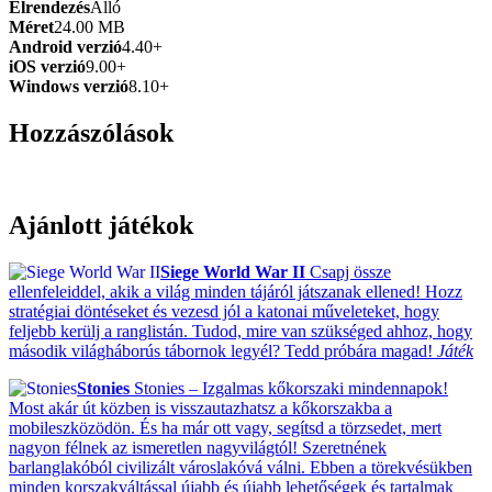
Elrendezés
Álló
Méret
24.00 MB
Android verzió
4.40+
iOS verzió
9.00+
Windows verzió
8.10+
Hozzászólások
Ajánlott játékok
Siege World War II
Csapj össze
ellenfeleiddel, akik a világ minden tájáról játszanak ellened! Hozz
stratégiai döntéseket és vezesd jól a katonai műveleteket, hogy
feljebb kerülj a ranglistán. Tudod, mire van szükséged ahhoz, hogy
második világháborús tábornok legyél? Tedd próbára magad!
Játék
Stonies
Stonies – Izgalmas kőkorszaki mindennapok!
Most akár út közben is visszautazhatsz a kőkorszakba a
mobileszközödön. És ha már ott vagy, segítsd a törzsedet, mert
nagyon félnek az ismeretlen nagyvilágtól! Szeretnének
barlanglakóból civilizált városlakóvá válni. Ebben a törekvésükben
minden korszakváltással újabb és újabb lehetőségek és tartalmak