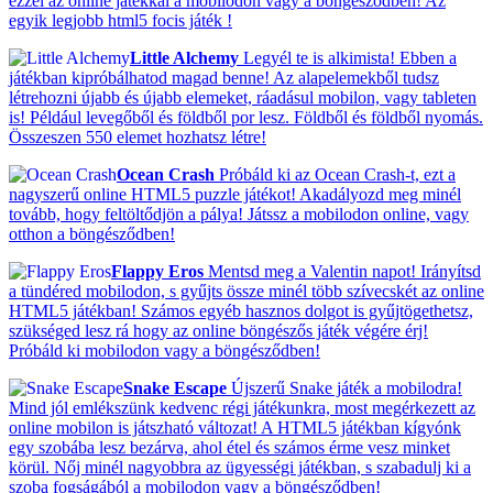
ezzel az online játékkal a mobilodon vagy a böngésződben! Az
egyik legjobb html5 focis játék !
Little Alchemy
Legyél te is alkimista! Ebben a
játékban kipróbálhatod magad benne! Az alapelemekből tudsz
létrehozni újabb és újabb elemeket, ráadásul mobilon, vagy tableten
is! Például levegőből és földből por lesz. Földből és földből nyomás.
Összeszen 550 elemet hozhatsz létre!
Ocean Crash
Próbáld ki az Ocean Crash-t, ezt a
nagyszerű online HTML5 puzzle játékot! Akadályozd meg minél
tovább, hogy feltöltődjön a pálya! Játssz a mobilodon online, vagy
otthon a böngésződben!
Flappy Eros
Mentsd meg a Valentin napot! Irányítsd
a tündéred mobilodon, s gyűjts össze minél több szívecskét az online
HTML5 játékban! Számos egyéb hasznos dolgot is gyűjtögethetsz,
szükséged lesz rá hogy az online böngészős játék végére érj!
Próbáld ki mobilodon vagy a böngésződben!
Snake Escape
Újszerű Snake játék a mobilodra!
Mind jól emlékszünk kedvenc régi játékunkra, most megérkezett az
online mobilon is játszható változat! A HTML5 játékban kígyónk
egy szobába lesz bezárva, ahol étel és számos érme vesz minket
körül. Nőj minél nagyobbra az ügyességi játékban, s szabadulj ki a
szoba fogságából a mobilodon vagy a böngésződben!