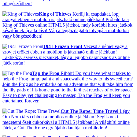
böngésződben!
King of Thieves
Kerülj ki csapdákat, lopj
aranyat ebben a mobilon is játszható online játékban! Próbáld ki a
King of Thieves online HTML5 játékot, mely korábbi híres játékok
készítőinek új alkotása! Válj a leggazdagabb tolvajjá a mobilodon
vagy böngésződben!
1941 Frozen Front
Vezesd a német vagy a
szovjet erőket ebben a mobilon is játszható online játékban!
Taktikázz, szerezz plecsniket, légy a legjobb parancsnok az online
játék során!
Tap the Frog
Ribbit! Do you have what it takes to
help the Frog jump, paint and spacewalk the way to his sweetheart?
Join the Frog as he embarks on an adventure that will take him from
the lily pads of his home pond to the farthest reaches of outer space.
Easy to play yet challenging to master, Tap the Frog will keep you
entertained forever.
Cut The Rope: Time Travel
Légy
Om Nom társa ebben a mobilos online játékban! Segíts neki
megetetni őseit cukorkával a HTML5 játékban! A világhírű online
játék, a Cut The Rope egy újabb darabja a mobilodon!