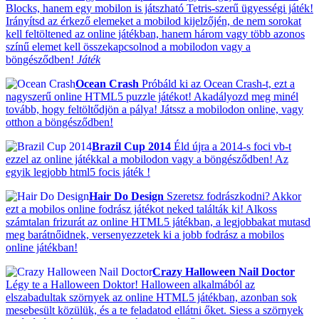
Blocks, hanem egy mobilon is játszható Tetris-szerű ügyességi játék!
Irányítsd az érkező elemeket a mobilod kijelzőjén, de nem sorokat
kell feltöltened az online játékban, hanem három vagy több azonos
színű elemet kell összekapcsolnod a mobilodon vagy a
böngésződben!
Játék
Ocean Crash
Próbáld ki az Ocean Crash-t, ezt a
nagyszerű online HTML5 puzzle játékot! Akadályozd meg minél
tovább, hogy feltöltődjön a pálya! Játssz a mobilodon online, vagy
otthon a böngésződben!
Brazil Cup 2014
Éld újra a 2014-s foci vb-t
ezzel az online játékkal a mobilodon vagy a böngésződben! Az
egyik legjobb html5 focis játék !
Hair Do Design
Szeretsz fodrászkodni? Akkor
ezt a mobilos online fodrász játékot neked találták ki! Alkoss
számtalan frizurát az online HTML5 játékban, a legjobbakat mutasd
meg barátnőidnek, versenyezzetek ki a jobb fodrász a mobilos
online játékban!
Crazy Halloween Nail Doctor
Légy te a Halloween Doktor! Halloween alkalmából az
elszabadultak szörnyek az online HTML5 játékban, azonban sok
mesebesült közülük, és a te feladatod ellátni őket. Siess a szörnyek