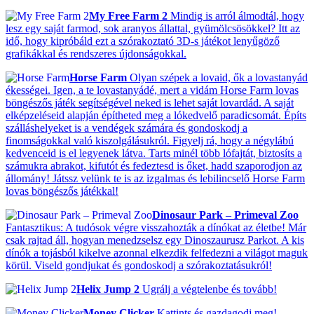
My Free Farm 2
Mindig is arról álmodtál, hogy
lesz egy saját farmod, sok aranyos állattal, gyümölcsösökkel? Itt az
idő, hogy kipróbáld ezt a szórakoztató 3D-s játékot lenyűgöző
grafikákkal és rendszeres újdonságokkal.
Horse Farm
Olyan szépek a lovaid, ők a lovastanyád
ékességei. Igen, a te lovastanyádé, mert a vidám Horse Farm lovas
böngészős játék segítségével neked is lehet saját lovardád. A saját
elképzeléseid alapján építheted meg a lókedvelő paradicsomát. Építs
szálláshelyeket is a vendégek számára és gondoskodj a
finomságokkal való kiszolgálásukról. Figyelj rá, hogy a négylábú
kedvenceid is el legyenek látva. Tarts minél több lófajtát, biztosíts a
számukra abrakot, kifutót és fedeztesd is őket, hadd szaporodjon az
állomány! Játssz velünk te is az izgalmas és lebilincselő Horse Farm
lovas böngészős játékkal!
Dinosaur Park – Primeval Zoo
Fantasztikus: A tudósok végre visszahozták a dínókat az életbe! Már
csak rajtad áll, hogyan menedzselsz egy Dinoszaurusz Parkot. A kis
dínók a tojásból kikelve azonnal elkezdik felfedezni a világot maguk
körül. Viseld gondjukat és gondoskodj a szórakoztatásukról!
Helix Jump 2
Ugrálj a végtelenbe és tovább!
Money Clicker
Kattints és gazdagodj meg!