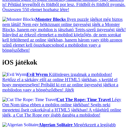
is! Például levegőből és földből por lesz. Földből és földből nyomás.
Összeszen 550 elemet hozhatsz létre!
Monster Blocks
Ilyen puzzle játékot még biztos
nem láttál! Nem egy hétköznapi online ügyességi játék a Monster
Blocks, hanem egy mobilon is játszható Tetris-szerű ügyességi játék!
Irányítsd az érkező elemeket a mobilod kijelzőjén, de nem sorokat
kell feltöltened az online játékban, hanem három vagy több azonos
színű elemet kell összekapcsolnod a mobilodon vagy a
böngésződben!
iOS játékok
Evil Wyrm
Különleges izgalmak a mobilodon!
Rejtőzz el a sárkány elől az online HTML5 játékban, s kerüld el
hogy megperzseljen! Próbáld ki ezt az online ügyességi játékot a
mobilodon vagy a böngésződben!
Játék
Cut The Rope: Time Travel
Légy
Om Nom társa ebben a mobilos online játékban! Segíts neki
megetetni őseit cukorkával a HTML5 játékban! A világhírű online
játék, a Cut The Rope egy újabb darabja a mobilodon!
Algerian Solitaire
Megérkezett a legújabb