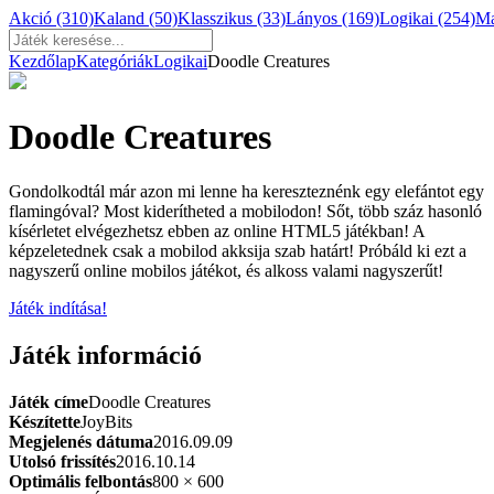
Akció
(310)
Kaland
(50)
Klasszikus
(33)
Lányos
(169)
Logikai
(254)
M
Kezdőlap
Kategóriák
Logikai
Doodle Creatures
Doodle Creatures
Gondolkodtál már azon mi lenne ha kereszteznénk egy elefántot egy
flamingóval? Most kiderítheted a mobilodon! Sőt, több száz hasonló
kísérletet elvégezhetsz ebben az online HTML5 játékban! A
képzeletednek csak a mobilod akksija szab határt! Próbáld ki ezt a
nagyszerű online mobilos játékot, és alkoss valami nagyszerűt!
Játék indítása!
Játék információ
Játék címe
Doodle Creatures
Készítette
JoyBits
Megjelenés dátuma
2016.09.09
Utolsó frissítés
2016.10.14
Optimális felbontás
800 × 600