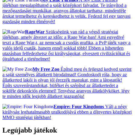
játékban megalapíthatod a saját középkori falvadat. Te irányítod a
mezőgazdasági munkákat, aranyos állatokat tarthatsz, mindenféle
árukat termelhetsz és kereskedhetsz is velük. Fedezd fel egy tanyasi
gazdaság minden élményét!
RageWar
Szükségünk van rád a végső stratégiai
játékban, amely átvezet az időn: a Rage War-ban! Ami egyedivé
teszi a Rage War-t, az nemcsak a csodás grafika, a PvP játék vagy a
valós idejű csaták, hanem ennél sokkal több! Ebben a hihetetlen
utazásban felfedezhetsz ősi királyságokat, elveszett civilizációkat és
újraírhatod a történelmet!
My Free Zoo
Építsd meg és fejleszd kedved szerint
a saját személyes állatkerti birodalmad! Gondoskodj róla, hogy az
állatkerted lakói is olyan jól érezzék magukat, mint a látogatók!
Építs szuvenírstandokat, büféket és szépítsd az állatkertedet a
sokféle dekorációs elemmel! Tenyéssz aranyos állatkölyköket, légy
te minden idők legjobb állatkert igazgatója!
Empire: Four Kingdoms
Válj a négy
királyság leghatalmasabb uralkodójává ebben a díjnyertes középkori
MMO stratégiai játékban!
Legújabb játékok