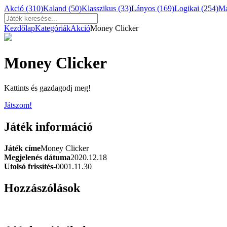
Akció
(310)
Kaland
(50)
Klasszikus
(33)
Lányos
(169)
Logikai
(254)
M
Kezdőlap
Kategóriák
Akció
Money Clicker
Money Clicker
Kattints és gazdagodj meg!
Játszom!
Játék információ
Játék címe
Money Clicker
Megjelenés dátuma
2020.12.18
Utolsó frissítés
-0001.11.30
Hozzászólások