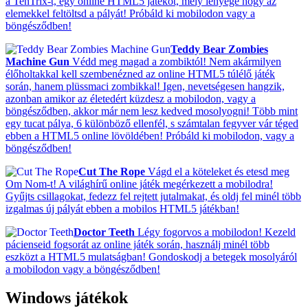
a TenTrix-t, egy online HTML5 játékot, mely lényege hogy az
elemekkel feltöltsd a pályát! Próbáld ki mobilodon vagy a
böngésződben!
Teddy Bear Zombies
Machine Gun
Védd meg magad a zombiktól! Nem akármilyen
élőholtakkal kell szembenézned az online HTML5 túlélő játék
során, hanem plüssmaci zombikkal! Igen, nevetségesen hangzik,
azonban amikor az életedért küzdesz a mobilodon, vagy a
böngésződben, akkor már nem lesz kedved mosolyogni! Több mint
egy tucat pálya, 6 különböző ellenfél, s számtalan fegyver vár téged
ebben a HTML5 online lövöldében! Próbáld ki mobilodon, vagy a
böngésződben!
Cut The Rope
Vágd el a köteleket és etesd meg
Om Nom-t! A világhírű online játék megérkezett a mobilodra!
Gyűjts csillagokat, fedezz fel rejtett jutalmakat, és oldj fel minél több
izgalmas új pályát ebben a mobilos HTML5 játékban!
Doctor Teeth
Légy fogorvos a mobilodon! Kezeld
pácienseid fogsorát az online játék során, használj minél több
eszközt a HTML5 mulatságban! Gondoskodj a betegek mosolyáról
a mobilodon vagy a böngésződben!
Windows játékok