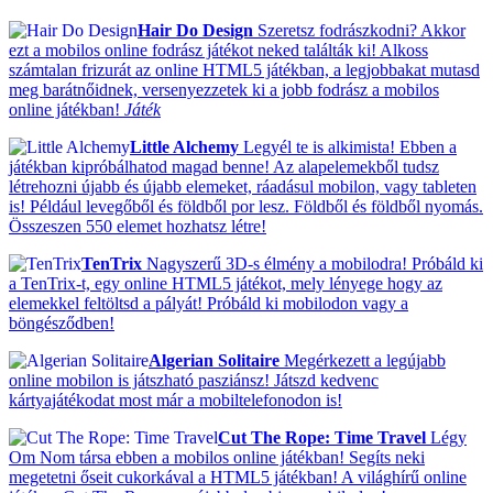
Hair Do Design
Szeretsz fodrászkodni? Akkor
ezt a mobilos online fodrász játékot neked találták ki! Alkoss
számtalan frizurát az online HTML5 játékban, a legjobbakat mutasd
meg barátnőidnek, versenyezzetek ki a jobb fodrász a mobilos
online játékban!
Játék
Little Alchemy
Legyél te is alkimista! Ebben a
játékban kipróbálhatod magad benne! Az alapelemekből tudsz
létrehozni újabb és újabb elemeket, ráadásul mobilon, vagy tableten
is! Például levegőből és földből por lesz. Földből és földből nyomás.
Összeszen 550 elemet hozhatsz létre!
TenTrix
Nagyszerű 3D-s élmény a mobilodra! Próbáld ki
a TenTrix-t, egy online HTML5 játékot, mely lényege hogy az
elemekkel feltöltsd a pályát! Próbáld ki mobilodon vagy a
böngésződben!
Algerian Solitaire
Megérkezett a legújabb
online mobilon is játszható pasziánsz! Játszd kedvenc
kártyajátékodat most már a mobiltelefonodon is!
Cut The Rope: Time Travel
Légy
Om Nom társa ebben a mobilos online játékban! Segíts neki
megetetni őseit cukorkával a HTML5 játékban! A világhírű online