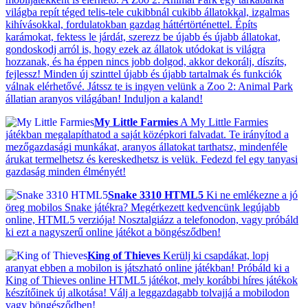
világba repít téged telis-tele cukibbnál cukibb állatokkal, izgalmas
kihívásokkal, fordulatokban gazdag háttértörténettel. Építs
karámokat, fektess le járdát, szerezz be újabb és újabb állatokat,
gondoskodj arról is, hogy ezek az állatok utódokat is világra
hozzanak, és ha éppen nincs jobb dolgod, akkor dekorálj, díszíts,
fejlessz! Minden új szinttel újabb és újabb tartalmak és funkciók
válnak elérhetővé. Játssz te is ingyen velünk a Zoo 2: Animal Park
állatian aranyos világában! Induljon a kaland!
My Little Farmies
A My Little Farmies
játékban megalapíthatod a saját középkori falvadat. Te irányítod a
mezőgazdasági munkákat, aranyos állatokat tarthatsz, mindenféle
árukat termelhetsz és kereskedhetsz is velük. Fedezd fel egy tanyasi
gazdaság minden élményét!
Snake 3310 HTML5
Ki ne emlékezne a jó
öreg mobilos Snake játékra? Megérkezett kedvencünk legújabb
online, HTML5 verziója! Nosztalgiázz a telefonodon, vagy próbáld
ki ezt a nagyszerű online játékot a böngésződben!
King of Thieves
Kerülj ki csapdákat, lopj
aranyat ebben a mobilon is játszható online játékban! Próbáld ki a
King of Thieves online HTML5 játékot, mely korábbi híres játékok
készítőinek új alkotása! Válj a leggazdagabb tolvajjá a mobilodon
vagy böngésződben!