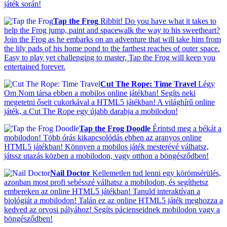
játék során!
Tap the Frog
Ribbit! Do you have what it takes to
help the Frog jump, paint and spacewalk the way to his sweetheart?
Join the Frog as he embarks on an adventure that will take him from
the lily pads of his home pond to the farthest reaches of outer space.
Easy to play yet challenging to master, Tap the Frog will keep you
entertained forever.
Cut The Rope: Time Travel
Légy
Om Nom társa ebben a mobilos online játékban! Segíts neki
megetetni őseit cukorkával a HTML5 játékban! A világhírű online
játék, a Cut The Rope egy újabb darabja a mobilodon!
Tap the Frog Doodle
Érintsd meg a békát a
mobilodon! Több órás kikapcsolódás ebben az aranyos online
HTML5 játékban! Könnyen a mobilos játék mesterévé válhatsz,
játssz utazás közben a mobilodon, vagy otthon a böngésződben!
Nail Doctor
Kellemetlen tud lenni egy körömsérülés,
azonban most profi sebésszé válhatsz a mobilodon, és segíthetsz
embereken az online HTML5 játékban! Tanuld interaktívan a
biológiát a mobilodon! Talán ez az online HTML5 játék meghozza a
kedved az orvosi pályához! Segíts pácienseidnek mobilodon vagy a
böngésződben!