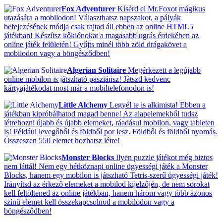
Fox Adventurer
Kísérd el Mr.Foxot mágikus
utazására a mobilodon! Választhatsz napszakot, a pályák
befejezésének módja csak rajtad áll ebben az online HTML5
játékban! Készítsz kőklónokat a magasabb ugrás érdekében az
online játék felületén! Gyűjts minél több zöld drágakövet a
mobilodon vagy a böngésződben!
Algerian Solitaire
Megérkezett a legújabb
online mobilon is játszható pasziánsz! Játszd kedvenc
kártyajátékodat most már a mobiltelefonodon is!
Little Alchemy
Legyél te is alkimista! Ebben a
játékban kipróbálhatod magad benne! Az alapelemekből tudsz
létrehozni újabb és újabb elemeket, ráadásul mobilon, vagy tableten
is! Például levegőből és földből por lesz. Földből és földből nyomás.
Összeszen 550 elemet hozhatsz létre!
Monster Blocks
Ilyen puzzle játékot még biztos
nem láttál! Nem egy hétköznapi online ügyességi játék a Monster
Blocks, hanem egy mobilon is játszható Tetris-szerű ügyességi játék!
Irányítsd az érkező elemeket a mobilod kijelzőjén, de nem sorokat
kell feltöltened az online játékban, hanem három vagy több azonos
színű elemet kell összekapcsolnod a mobilodon vagy a
böngésződben!