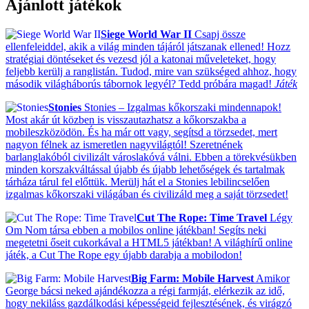
Ajánlott játékok
Siege World War II
Csapj össze
ellenfeleiddel, akik a világ minden tájáról játszanak ellened! Hozz
stratégiai döntéseket és vezesd jól a katonai műveleteket, hogy
feljebb kerülj a ranglistán. Tudod, mire van szükséged ahhoz, hogy
második világháborús tábornok legyél? Tedd próbára magad!
Játék
Stonies
Stonies – Izgalmas kőkorszaki mindennapok!
Most akár út közben is visszautazhatsz a kőkorszakba a
mobileszközödön. És ha már ott vagy, segítsd a törzsedet, mert
nagyon félnek az ismeretlen nagyvilágtól! Szeretnének
barlanglakóból civilizált városlakóvá válni. Ebben a törekvésükben
minden korszakváltással újabb és újabb lehetőségek és tartalmak
tárháza tárul fel előttük. Merülj hát el a Stonies lebilincselően
izgalmas kőkorszaki világában és civilizáld meg a saját törzsedet!
Cut The Rope: Time Travel
Légy
Om Nom társa ebben a mobilos online játékban! Segíts neki
megetetni őseit cukorkával a HTML5 játékban! A világhírű online
játék, a Cut The Rope egy újabb darabja a mobilodon!
Big Farm: Mobile Harvest
Amikor
George bácsi neked ajándékozza a régi farmját, elérkezik az idő,
hogy nekiláss gazdálkodási képességeid fejlesztésének, és virágzó