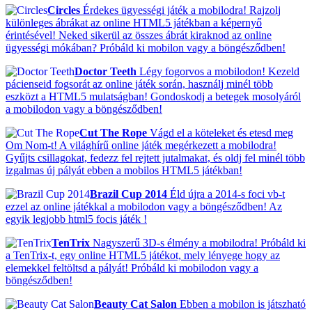
Circles
Érdekes ügyességi játék a mobilodra! Rajzolj
különleges ábrákat az online HTML5 játékban a képernyő
érintésével! Neked sikerül az összes ábrát kiraknod az online
ügyességi mókában? Próbáld ki mobilon vagy a böngésződben!
Doctor Teeth
Légy fogorvos a mobilodon! Kezeld
pácienseid fogsorát az online játék során, használj minél több
eszközt a HTML5 mulatságban! Gondoskodj a betegek mosolyáról
a mobilodon vagy a böngésződben!
Cut The Rope
Vágd el a köteleket és etesd meg
Om Nom-t! A világhírű online játék megérkezett a mobilodra!
Gyűjts csillagokat, fedezz fel rejtett jutalmakat, és oldj fel minél több
izgalmas új pályát ebben a mobilos HTML5 játékban!
Brazil Cup 2014
Éld újra a 2014-s foci vb-t
ezzel az online játékkal a mobilodon vagy a böngésződben! Az
egyik legjobb html5 focis játék !
TenTrix
Nagyszerű 3D-s élmény a mobilodra! Próbáld ki
a TenTrix-t, egy online HTML5 játékot, mely lényege hogy az
elemekkel feltöltsd a pályát! Próbáld ki mobilodon vagy a
böngésződben!
Beauty Cat Salon
Ebben a mobilon is játszható