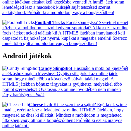
online játékban cicákat kell kezelésbe venned! A html5 játék során
lehetőséged lesz a macsekok külsejét saját tetszésed szerint
alakítgatnod. Próbáld ki a mobilodon, vagy a böngésződben!
Football Tricks
Focilázban égsz? Szeretnél menet
közben, a mobilodon is űzni kedvenc sportodat? Akkor ezt az online
focis játékot neked találták ki! A HTML5 játékban irányítanod kell
csapatodat, bajnokságot nyerni, kupákat a magasba emelni! Szerezz
minél több gólt a mobilodon vagy a böngésződben!
Android játékok
Candy SlingShot
Használd a mobilod kijelzőjét
a célzáshoz majd a lövéshez! Gyűjts csillagokat az online játék
során, hogy minél előbb a következő pályán találd magad! A
HTML5 játékban bónusz tárgyakat is gyűjthetsz, melyekkel több
pontot szerezhetsz! Óvatosan, az online lövöldében nem minden
tárgy barátságos!
Játék
Cheese Lab
Ki ne szeretné a sajtot? Egérkénk szinte
imádja, ezért az lesz a feladatod az online HTML5 játékban, hogy
megetesd az éhes ki állatkát! Mindezt a mobilodon is megteheted
útközben,vagy otthon a böngésződben! Próbáld ki ezt az aranyos
online játékot!