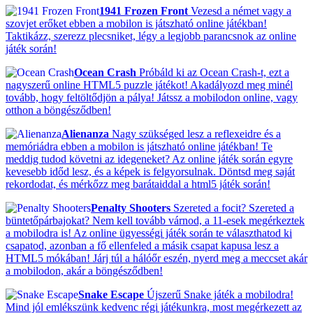
1941 Frozen Front
Vezesd a német vagy a
szovjet erőket ebben a mobilon is játszható online játékban!
Taktikázz, szerezz plecsniket, légy a legjobb parancsnok az online
játék során!
Ocean Crash
Próbáld ki az Ocean Crash-t, ezt a
nagyszerű online HTML5 puzzle játékot! Akadályozd meg minél
tovább, hogy feltöltődjön a pálya! Játssz a mobilodon online, vagy
otthon a böngésződben!
Alienanza
Nagy szükséged lesz a reflexeidre és a
memóriádra ebben a mobilon is játszható online játékban! Te
meddig tudod követni az idegeneket? Az online játék során egyre
kevesebb időd lesz, és a képek is felgyorsulnak. Döntsd meg saját
rekordodat, és mérkőzz meg barátaiddal a html5 játék során!
Penalty Shooters
Szereted a focit? Szereted a
büntetőpárbajokat? Nem kell tovább várnod, a 11-esek megérkeztek
a mobilodra is! Az online ügyességi játék során te választhatod ki
csapatod, azonban a fő ellenfeled a másik csapat kapusa lesz a
HTML5 mókában! Járj túl a hálóőr eszén, nyerd meg a meccset akár
a mobilodon, akár a böngésződben!
Snake Escape
Újszerű Snake játék a mobilodra!
Mind jól emlékszünk kedvenc régi játékunkra, most megérkezett az