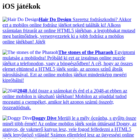
iOS játékok
Hair Do Design
Szeretsz fodrászkodni? Akkor
ezt a mobilos online fodrász játékot neked találták ki! Alkoss
számtalan frizurát az online HTML5 játékban, a legjobbakat mutasd
meg barátnőidnek, versenyezzetek ki a jobb fodrász a mobilos
online játékban!
Játék
The stones of the Pharaoh
Egyiptomi
mulatság a mobilodra! Próbáld ki ezt az izgalmas online puzzle
játékot a telefonodon, vagy a böngésződben! A cél, hogy az összes
elemet eltüntesd a HTML5 játék során, az azonos színű ábrák
párosításával. Ezt az online mobilos játékot mindenképp megéri
kipróbálni!
2048
Add össze a számokat és érd el a 2048-at ebben az
online mobilon is játszható játékban! Mobilon az ujjaddal tudod
mozgatni a csempéket, amikor két azonos számú összeér,
összeadódnak.
Doggy Dive
Merülj le a mély óceánba, s gyűjts össze
minél több érmét! Az online mobilos játék során útitársaid Doggy, az
aranyos, de vakmerő kutyus lesz, vele fogod felfedezni a HTML5
játék lenyűgöző világát! Számos ellenfeled lesz az ügyességi online