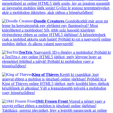
menekülnöd az online HTML5 játék során, így az izgalom garantált
az ügyességi mobilos játék során! Győzz le gonosz teremtményeket,
akár a mobilodon útközben, akár otthon a böngésződben!
Doodle Creatures
Gondolkodtál már azon mi
lenne ha kereszteznénk egy elefántot egy flamingóval? Most
kiderítheted a mobilodon! Sőt, több száz hasonló kísérletet
elvégezhetsz ebben az online HTML5 játékban! A képzeletednek
csak a mobilod akksija szab határt! Próbáld ki ezt a nagyszerű online
mobilos játékot, és alkoss valami nagyszerűt!
TenTrix
Nagyszerű 3D-s élmény a mobilodra! Próbáld ki
a TenTrix-t, egy online HTML5 játékot, mely lényege hogy az
elemekkel feltöltsd a pályát! Próbáld ki mobilodon vagy a
böngésződben!
King of Thieves
Kerülj ki csapdákat, lopj
aranyat ebben a mobilon is játszható online játékban! Próbáld ki a
King of Thieves online HTML5 játékot, mely korábbi híres játékok
készítőinek új alkotása! Válj a leggazdagabb tolvajjá a mobilodon
vagy böngésződben!
1941 Frozen Front
Vezesd a német vagy a
szovjet erőket ebben a mobilon is játszható online játékban!
Taktikázz, szerezz plecsniket, légy a legjobb parancsnok az online