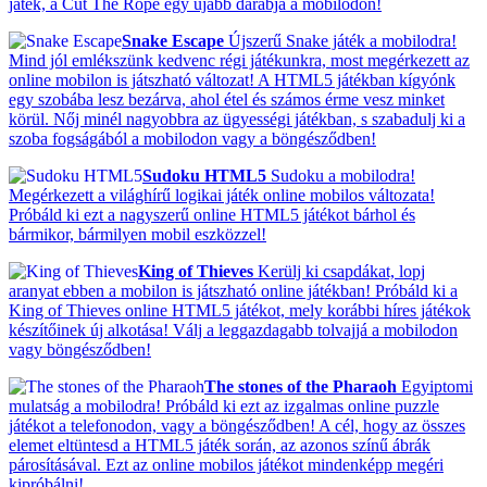
játék, a Cut The Rope egy újabb darabja a mobilodon!
Snake Escape
Újszerű Snake játék a mobilodra!
Mind jól emlékszünk kedvenc régi játékunkra, most megérkezett az
online mobilon is játszható változat! A HTML5 játékban kígyónk
egy szobába lesz bezárva, ahol étel és számos érme vesz minket
körül. Nőj minél nagyobbra az ügyességi játékban, s szabadulj ki a
szoba fogságából a mobilodon vagy a böngésződben!
Sudoku HTML5
Sudoku a mobilodra!
Megérkezett a világhírű logikai játék online mobilos változata!
Próbáld ki ezt a nagyszerű online HTML5 játékot bárhol és
bármikor, bármilyen mobil eszközzel!
King of Thieves
Kerülj ki csapdákat, lopj
aranyat ebben a mobilon is játszható online játékban! Próbáld ki a
King of Thieves online HTML5 játékot, mely korábbi híres játékok
készítőinek új alkotása! Válj a leggazdagabb tolvajjá a mobilodon
vagy böngésződben!
The stones of the Pharaoh
Egyiptomi
mulatság a mobilodra! Próbáld ki ezt az izgalmas online puzzle
játékot a telefonodon, vagy a böngésződben! A cél, hogy az összes
elemet eltüntesd a HTML5 játék során, az azonos színű ábrák
párosításával. Ezt az online mobilos játékot mindenképp megéri
kipróbálni!