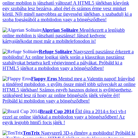
online mobilon is játszható változat! A HTML5 játékban kígyónk
egy szobába lesz bezárva, ahol étel és számos érme vesz minket
körül. Nőj minél nagyobbra az ügyességi játékban, s szabadulj ki a
szoba fogságából a mobilodon vagy a böngésződben!
Algerian Solitaire
Megérkezett a legújabb
online mobilon is játszható pasziánsz! Játszd kedvenc
kártyajátékodat most már a mobiltelefonodon is!
Refuge Solitaire
Nagyszerű pasziánsz érkezett a
mobilodra! Az online logikai játék során a klasszikus pasziánsz
szabályokat betartva kell végigvinned a pályákat. Próbáld ki a
HTML5 játékot a mobilodon vagy a böngésződben!
Flappy Eros
Mentsd meg a Valentin napot! Irányítsd
a tündéred mobilodon, s gyűjts össze minél több szívecskét az online
HTML5 játékban! Számos egyéb hasznos dolgot is gyűjtögethetsz,
szükséged lesz rá hogy az online böngészős játék végére érj!
Próbáld ki mobilodon vagy a böngésződben!
Brazil Cup 2014
Éld újra a 2014-s foci vb-t
ezzel az online játékkal a mobilodon vagy a böngésződben! Az
egyik legjobb html5 focis játék !
TenTrix
Nagyszerű 3D-s élmény a mobilodra! Próbáld ki