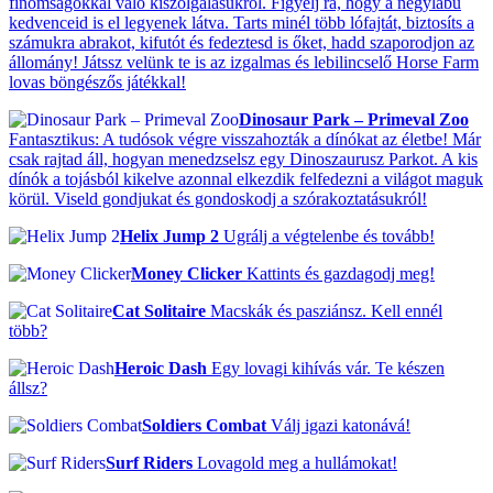
finomságokkal való kiszolgálásukról. Figyelj rá, hogy a négylábú
kedvenceid is el legyenek látva. Tarts minél több lófajtát, biztosíts a
számukra abrakot, kifutót és fedeztesd is őket, hadd szaporodjon az
állomány! Játssz velünk te is az izgalmas és lebilincselő Horse Farm
lovas böngészős játékkal!
Dinosaur Park – Primeval Zoo
Fantasztikus: A tudósok végre visszahozták a dínókat az életbe! Már
csak rajtad áll, hogyan menedzselsz egy Dinoszaurusz Parkot. A kis
dínók a tojásból kikelve azonnal elkezdik felfedezni a világot maguk
körül. Viseld gondjukat és gondoskodj a szórakoztatásukról!
Helix Jump 2
Ugrálj a végtelenbe és tovább!
Money Clicker
Kattints és gazdagodj meg!
Cat Solitaire
Macskák és pasziánsz. Kell ennél
több?
Heroic Dash
Egy lovagi kihívás vár. Te készen
állsz?
Soldiers Combat
Válj igazi katonává!
Surf Riders
Lovagold meg a hullámokat!