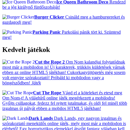
Ice Queen Bathroom Deco
Rendezd
be a jég királynő fürdőszobáját!
Burger Clicker
Csináld meg a hamburgereket és
gazdagodj meg!
Parking Panic
Parkolási pánik tört ki. Szüntesd
meg!
Kedvelt játékok
Cut the Rope 2
Om Nom kalandjai folytatódnak
most már a mobilodon is! Új karakterek, trükkös küldetések várnak
ebben az online HTML5 játékban! Cukorkagyüjtögetés még sosem
volt ennyire szórakoztató! Próbáld ki mobilodon vagy a
böngésződben!
Játék
Cut The Rope
Vágd el a köteleket és etesd meg
Om Nom-t! A világhírű online játék megérkezett a mobilodra!
Gyűjts csillagokat, fedezz fel rejtett jutalmakat, és oldj fel minél több
izgalmas új pályát ebben a mobilos HTML5 játékban!
Dark Lands
Dark Lands, egy nagyon izgalmas és
szórakoztató menekülős online játék, mely most már a mobilodon is
elérhető! Egy horrorisztikus elemekkel átszőtt fantasy világban kell