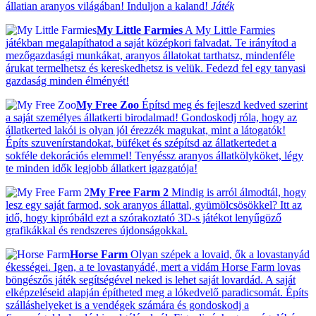
állatian aranyos világában! Induljon a kaland!
Játék
My Little Farmies
A My Little Farmies
játékban megalapíthatod a saját középkori falvadat. Te irányítod a
mezőgazdasági munkákat, aranyos állatokat tarthatsz, mindenféle
árukat termelhetsz és kereskedhetsz is velük. Fedezd fel egy tanyasi
gazdaság minden élményét!
My Free Zoo
Építsd meg és fejleszd kedved szerint
a saját személyes állatkerti birodalmad! Gondoskodj róla, hogy az
állatkerted lakói is olyan jól érezzék magukat, mint a látogatók!
Építs szuvenírstandokat, büféket és szépítsd az állatkertedet a
sokféle dekorációs elemmel! Tenyéssz aranyos állatkölyköket, légy
te minden idők legjobb állatkert igazgatója!
My Free Farm 2
Mindig is arról álmodtál, hogy
lesz egy saját farmod, sok aranyos állattal, gyümölcsösökkel? Itt az
idő, hogy kipróbáld ezt a szórakoztató 3D-s játékot lenyűgöző
grafikákkal és rendszeres újdonságokkal.
Horse Farm
Olyan szépek a lovaid, ők a lovastanyád
ékességei. Igen, a te lovastanyádé, mert a vidám Horse Farm lovas
böngészős játék segítségével neked is lehet saját lovardád. A saját
elképzeléseid alapján építheted meg a lókedvelő paradicsomát. Építs
szálláshelyeket is a vendégek számára és gondoskodj a