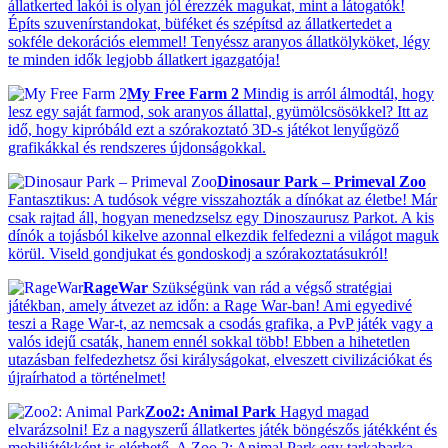
állatkerted lakói is olyan jól érezzék magukat, mint a látogatók!
Építs szuvenírstandokat, büféket és szépítsd az állatkertedet a
sokféle dekorációs elemmel! Tenyéssz aranyos állatkölyköket, légy
te minden idők legjobb állatkert igazgatója!
My Free Farm 2
Mindig is arról álmodtál, hogy
lesz egy saját farmod, sok aranyos állattal, gyümölcsösökkel? Itt az
idő, hogy kipróbáld ezt a szórakoztató 3D-s játékot lenyűgöző
grafikákkal és rendszeres újdonságokkal.
Dinosaur Park – Primeval Zoo
Fantasztikus: A tudósok végre visszahozták a dínókat az életbe! Már
csak rajtad áll, hogyan menedzselsz egy Dinoszaurusz Parkot. A kis
dínók a tojásból kikelve azonnal elkezdik felfedezni a világot maguk
körül. Viseld gondjukat és gondoskodj a szórakoztatásukról!
RageWar
Szükségünk van rád a végső stratégiai
játékban, amely átvezet az időn: a Rage War-ban! Ami egyedivé
teszi a Rage War-t, az nemcsak a csodás grafika, a PvP játék vagy a
valós idejű csaták, hanem ennél sokkal több! Ebben a hihetetlen
utazásban felfedezhetsz ősi királyságokat, elveszett civilizációkat és
újraírhatod a történelmet!
Zoo2: Animal Park
Hagyd magad
elvarázsolni! Ez a nagyszerű állatkertes játék böngészős játékként és
mobiljátékként is elérhető. A Zoo 2: Animal Park egy tarkabarka