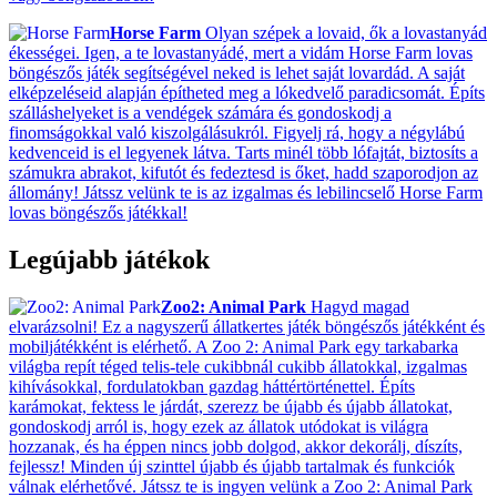
Horse Farm
Olyan szépek a lovaid, ők a lovastanyád
ékességei. Igen, a te lovastanyádé, mert a vidám Horse Farm lovas
böngészős játék segítségével neked is lehet saját lovardád. A saját
elképzeléseid alapján építheted meg a lókedvelő paradicsomát. Építs
szálláshelyeket is a vendégek számára és gondoskodj a
finomságokkal való kiszolgálásukról. Figyelj rá, hogy a négylábú
kedvenceid is el legyenek látva. Tarts minél több lófajtát, biztosíts a
számukra abrakot, kifutót és fedeztesd is őket, hadd szaporodjon az
állomány! Játssz velünk te is az izgalmas és lebilincselő Horse Farm
lovas böngészős játékkal!
Legújabb játékok
Zoo2: Animal Park
Hagyd magad
elvarázsolni! Ez a nagyszerű állatkertes játék böngészős játékként és
mobiljátékként is elérhető. A Zoo 2: Animal Park egy tarkabarka
világba repít téged telis-tele cukibbnál cukibb állatokkal, izgalmas
kihívásokkal, fordulatokban gazdag háttértörténettel. Építs
karámokat, fektess le járdát, szerezz be újabb és újabb állatokat,
gondoskodj arról is, hogy ezek az állatok utódokat is világra
hozzanak, és ha éppen nincs jobb dolgod, akkor dekorálj, díszíts,
fejlessz! Minden új szinttel újabb és újabb tartalmak és funkciók
válnak elérhetővé. Játssz te is ingyen velünk a Zoo 2: Animal Park