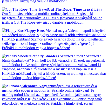
játék során, küzdj meg velük a mobilodon!
Cut The Rope: Time Travel
Légy
Om Nom társa ebben a mobilos online játékban! Segíts neki
megetetni őseit cukorkával a HTML5 játékban! A világhírű online
játék, a Cut The Rope egy újabb darabja a mobilodon!
Flappy Eros
Mentsd meg a Valentin napot! Irányítsd
a tündéred mobilodon, s gyűjts össze minél több szívecskét az online
HTML5 játékban! Számos egyéb hasznos dolgot is gyűjtögethetsz,
szükséged lesz rá hogy az online böngészős játék végére érj!
Próbáld ki mobilodon vagy a böngésződben!
Penalty Shooters
Szereted a focit? Szereted a
büntetőpárbajokat? Nem kell tovább várnod, a 11-esek megérkeztek
a mobilodra is! Az online ügyességi játék során te választhatod ki
csapatod, azonban a fő ellenfeled a másik csapat kapusa lesz a
HTML5 mókában! Járj túl a hálóőr eszén, nyerd meg a meccset akár
a mobilodon, akár a böngésződben!
Alienanza
Nagy szükséged lesz a reflexeidre és a
memóriádra ebben a mobilon is játszható online játékban! Te
meddig tudod követni az idegeneket? Az online játék során egyre
kevesebb időd lesz, és a képek is felgyorsulnak. Döntsd meg saját
rekordodat, és mérkőzz meg barátaiddal a html5 játék során!