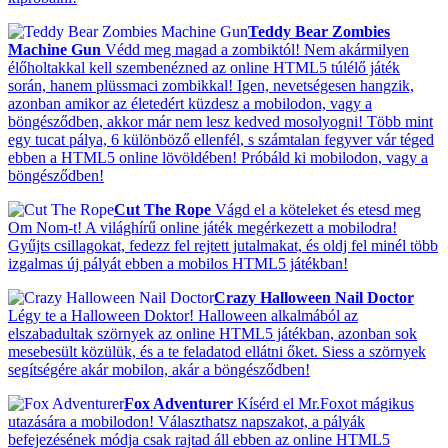
Teddy Bear Zombies
Machine Gun
Védd meg magad a zombiktól! Nem akármilyen
élőholtakkal kell szembenézned az online HTML5 túlélő játék
során, hanem plüssmaci zombikkal! Igen, nevetségesen hangzik,
azonban amikor az életedért küzdesz a mobilodon, vagy a
böngésződben, akkor már nem lesz kedved mosolyogni! Több mint
egy tucat pálya, 6 különböző ellenfél, s számtalan fegyver vár téged
ebben a HTML5 online lövöldében! Próbáld ki mobilodon, vagy a
böngésződben!
Cut The Rope
Vágd el a köteleket és etesd meg
Om Nom-t! A világhírű online játék megérkezett a mobilodra!
Gyűjts csillagokat, fedezz fel rejtett jutalmakat, és oldj fel minél több
izgalmas új pályát ebben a mobilos HTML5 játékban!
Crazy Halloween Nail Doctor
Légy te a Halloween Doktor! Halloween alkalmából az
elszabadultak szörnyek az online HTML5 játékban, azonban sok
mesebesült közülük, és a te feladatod ellátni őket. Siess a szörnyek
segítségére akár mobilon, akár a böngésződben!
Fox Adventurer
Kísérd el Mr.Foxot mágikus
utazására a mobilodon! Választhatsz napszakot, a pályák
befejezésének módja csak rajtad áll ebben az online HTML5