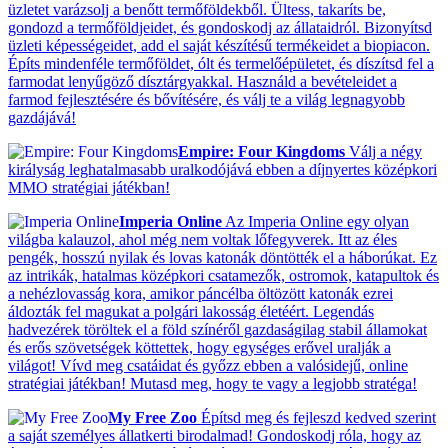
üzletet varázsolj a benőtt termőföldekből. Ültess, takaríts be,
gondozd a termőföldjeidet, és gondoskodj az állataidról. Bizonyítsd
üzleti képességeidet, add el saját készítésű termékeidet a biopiacon.
Építs mindenféle termőföldet, ólt és termelőépületet, és díszítsd fel a
farmodat lenyűgöző dísztárgyakkal. Használd a bevételeidet a
farmod fejlesztésére és bővítésére, és válj te a világ legnagyobb
gazdájává!
Empire: Four Kingdoms
Válj a négy
királyság leghatalmasabb uralkodójává ebben a díjnyertes középkori
MMO stratégiai játékban!
Imperia Online
Az Imperia Online egy olyan
világba kalauzol, ahol még nem voltak lőfegyverek. Itt az éles
pengék, hosszú nyilak és lovas katonák döntötték el a háborúkat. Ez
az intrikák, hatalmas középkori csatamezők, ostromok, katapultok és
a nehézlovasság kora, amikor páncélba öltözött katonák ezrei
áldozták fel magukat a polgári lakosság életéért. Legendás
hadvezérek töröltek el a föld színéről gazdaságilag stabil államokat
és erős szövetségek köttettek, hogy egységes erővel uralják a
világot! Vívd meg csatáidat és győzz ebben a valósidejű, online
stratégiai játékban! Mutasd meg, hogy te vagy a legjobb stratéga!
My Free Zoo
Építsd meg és fejleszd kedved szerint
a saját személyes állatkerti birodalmad! Gondoskodj róla, hogy az