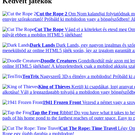
Kedvelt játékok
Cut the Rope 2
Om Nom kalandjai folytatódnak mos
ennyire szórakoztató! Próbáld ki mobilodon vagy a böngésződben!
Já
Cut The Rope
Vágd el a köteleket és etesd meg Om N
pályát ebben a mobilos HTML5 játékban!
Dark Lands
Dark Lands, egy nagyon izgalmas és szórak
menekülnöd az online HTML5 játék során, így az izgalom garantált a
Doodle Creatures
Gondolkodtál már azon mi lenn
online HTML5 játékban! A képzeletednek csak a mobilod akksija szab h
TenTrix
Nagyszerű 3D-s élmény a mobilodra! Próbáld ki a 
King of Thieves
Kerülj ki csapdákat, lopj aranyat
alkotása! Válj a leggazdagabb tolvajjá a mobilodon vagy böngésződb
1941 Frozen Front
Vezesd a német vagy a szovje
Tap the Frog
Ribbit! Do you have what it takes to hel
pads of his home pond to the farthest reaches of outer space. Easy to 
Cut The Rope: Time Travel
Légy Om N
Rope egy újabb darabja a mobilodon!