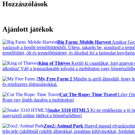
Hozzászólások
Ajánlott játékok
Big Farm: Mobile Harvest
Amikor Georg
varázsolj a benőtt termőföldekből. Ültess, takaríts be, gondozd a termő
termőföldet, ólt és termelőépületet, és díszítsd fel a farmodat lenyűgö
King of Thieves
Kerülj ki csapdákat, lopj aranyat
alkotása! Válj a leggazdagabb tolvajjá a mobilodon vagy böngésződb
My Free Farm 2
Mindig is arról álmodtál, hogy le
és rendszeres újdonságokkal.
Cut The Rope: Time Travel
Légy Om N
Rope egy újabb darabja a mobilodon!
Snake 3310 HTML5
Ki ne emlékezne a jó ö
nagyszerű online játékot a böngésződben!
Zoo2: Animal Park
Hagyd magad elvarázsolni! 
telis-tele cukibbnál cukibb állatokkal, izgalmas kihívásokkal, fordulat