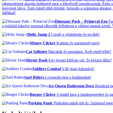
elképzeléseid alapján építheted meg a lókedvelő paradicsomát. Építs 
legyenek látva. Tarts minél több lófajtát, biztosíts a számukra abrako
játékkal!
Dinosaur Park – Primeval Zoo
Fan
a tojásból kikelve azonnal elkezdik felfedezni a világot maguk körül.
Helix Jump 2
Ugrálj a végtelenbe és tovább!
Money Clicker
Kattints és gazdagodj meg!
Cat Solitaire
Macskák és pasziánsz. Kell ennél több?
Heroic Dash
Egy lovagi kihívás vár. Te készen állsz?
Soldiers Combat
Válj igazi katonává!
Surf Riders
Lovagold meg a hullámokat!
Ice Queen Bathroom Deco
Rendezd be 
Burger Clicker
Csináld meg a hamburgereket és g
Parking Panic
Parkolási pánik tört ki. Szüntesd meg