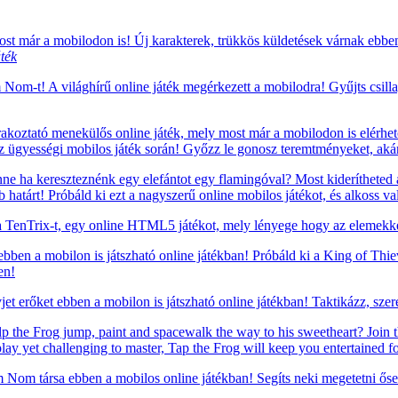
t már a mobilodon is! Új karakterek, trükkös küldetések várnak ebb
ték
om-t! A világhírű online játék megérkezett a mobilodra! Gyűjts csillagok
oztató menekülős online játék, mely most már a mobilodon is elérhető!
z ügyességi mobilos játék során! Győzz le gonosz teremtményeket, ak
e ha kereszteznénk egy elefántot egy flamingóval? Most kiderítheted a
atárt! Próbáld ki ezt a nagyszerű online mobilos játékot, és alkoss va
TenTrix-t, egy online HTML5 játékot, mely lényege hogy az elemekkel
 ebben a mobilon is játszható online játékban! Próbáld ki a King of Thi
en!
t erőket ebben a mobilon is játszható online játékban! Taktikázz, szere
p the Frog jump, paint and spacewalk the way to his sweetheart? Join t
play yet challenging to master, Tap the Frog will keep you entertained fo
om társa ebben a mobilos online játékban! Segíts neki megetetni ősei