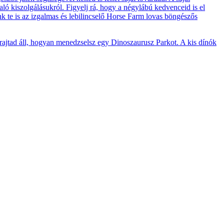
ló kiszolgálásukról. Figyelj rá, hogy a négylábú kedvenceid is el
ünk te is az izgalmas és lebilincselő Horse Farm lovas böngészős
 rajtad áll, hogyan menedzselsz egy Dinoszaurusz Parkot. A kis dínók