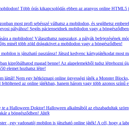
mobilodon! Több órás kikapcsolódás ebben az aranyos online HTML5 ját
zonban most profi sebésszé válhatsz a mobilodon, és segíthetsz embere
rvosi pályához! Segíts pácienseidnek mobilodon vagy a böngésződben
sára a mobilodon! Választhatsz napszakot, a pályák befejezésének mód
yűjts minél több zöld drágakövet a mobilodon vagy a böngésződben!
mobilon is játszható pasziánsz! Játszd kedvenc kártyajátékodat most m
ékban kipróbálhatod magad benne! Az alapelemekből tudsz létrehozni úja
50 elemet hozhatsz létre!
m láttál! Nem egy hétköznapi online ügyességi játék a Monster Blocks, 
ell feltöltened az online játékban, hanem három vagy több azonos szín
te a Halloween Doktor! Halloween alkalmából az elszabadultak szörn
n, akár a böngésződben!
Játék
r , egy vadonatúj mobilon is játszható online játék! A cél, hogy a labdá