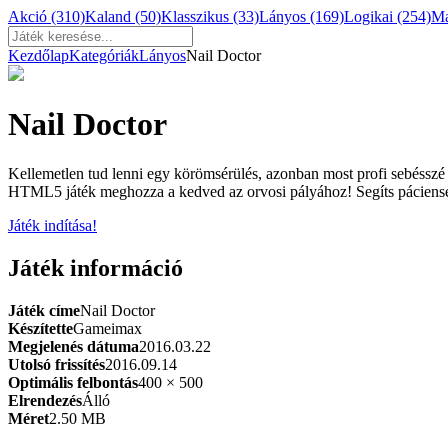
Akció
(310)
Kaland
(50)
Klasszikus
(33)
Lányos
(169)
Logikai
(254)
M
Kezdőlap
Kategóriák
Lányos
Nail Doctor
Nail Doctor
Kellemetlen tud lenni egy körömsérülés, azonban most profi sebésszé
HTML5 játék meghozza a kedved az orvosi pályához! Segíts pácien
Játék indítása!
Játék információ
Játék címe
Nail Doctor
Készítette
Gameimax
Megjelenés dátuma
2016.03.22
Utolsó frissítés
2016.09.14
Optimális felbontás
400 × 500
Elrendezés
Álló
Méret
2.50 MB