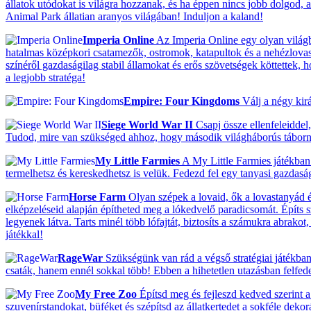
állatok utódokat is világra hozzanak, és ha éppen nincs jobb dolgod, ak
Animal Park állatian aranyos világában! Induljon a kaland!
Imperia Online
Az Imperia Online egy olyan világba
hatalmas középkori csatamezők, ostromok, katapultok és a nehézlovassá
színéről gazdaságilag stabil államokat és erős szövetségek köttettek,
a legjobb stratéga!
Empire: Four Kingdoms
Válj a négy kir
Siege World War II
Csapj össze ellenfeleiddel,
Tudod, mire van szükséged ahhoz, hogy második világháborús tábor
My Little Farmies
A My Little Farmies játékban 
termelhetsz és kereskedhetsz is velük. Fedezd fel egy tanyasi gazdas
Horse Farm
Olyan szépek a lovaid, ők a lovastanyád ék
elképzeléseid alapján építheted meg a lókedvelő paradicsomát. Építs 
legyenek látva. Tarts minél több lófajtát, biztosíts a számukra abrako
játékkal!
RageWar
Szükségünk van rád a végső stratégiai játékban
csaták, hanem ennél sokkal több! Ebben a hihetetlen utazásban felfedezh
My Free Zoo
Építsd meg és fejleszd kedved szerint a 
szuvenírstandokat, büféket és szépítsd az állatkertedet a sokféle deko