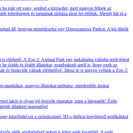
a már ott vagy, segítsd a törzsedet, mert nagyon félnek az
b lehetőségek és tartalmak tárháza tárul fel előttük. Merülj hát el a
 rajtad áll, hogyan menedzselsz egy Dinoszaurusz Parkot. A kis dínók
 is elérhető. A Zoo 2: Animal Park egy tarkabarka világba repít téged
zz be újabb és újabb állatokat, gondoskodj arról is, hogy ezek az
lmak és funkciók válnak elérhetővé. Játssz te is ingyen velünk a Zoo 2:
i munkákat, aranyos állatokat tarthatsz, mindenféle árukat
rted lakói is olyan jól érezzék magukat, mint a látogatók! Építs
jobb állatkert igazgatója!
 hogy kipróbáld ezt a szórakoztató 3D-s játékot lenyűgöző grafikákkal
zős játék segítségével neked is lehet saját lovardád. A saját