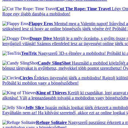
Cut The Rope: Time Travel
Légy Om N
Rope egy újabb darabja a mobilodon!
Flappy Eros
Mentsd meg a Valentin napot! Irányítsd a
szükséged lesz rá hogy az online böngészős játék végére érj! Próbál
Doggy Dive
Merülj le a mély óceánba, s gyűjts össze 
lenyűgöző világát! Számos ellenfeled lesz az ügyességi online játék 
TenTrix
Nagyszerű 3D-s élmény a mobilodra! Próbáld ki a 
Candy SlingShot
Használd a mobilod kijelzőjét 
bónusz tárgyakat is gyűjthetsz, melyekkel több pontot szerezhetsz! Ó
Circles
Érdekes ügyességi játék a mobilodra! Rajzolj külön
Próbáld ki mobilon vagy a böngésződben!
King of Thieves
Kerülj ki csapdákat, lopj aranyat
alkotása! Válj a leggazdagabb tolvajjá a mobilodon vagy böngésződb
Jelly Slice
Igazán mókás logikai játék érkezett a mobilod
Egyáltalán nem az! Ha kihívást szeretnél, akkor ezt az online logikai
Refuge Solitaire
Nagyszerű pasziánsz érkezett a mo
a mobilodon vagy a böngésződben!