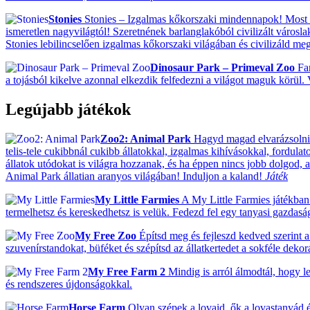
Stonies
Stonies – Izgalmas kőkorszaki mindennapok! Most ak
ismeretlen nagyvilágtól! Szeretnének barlanglakóból civilizált városla
Stonies lebilincselően izgalmas kőkorszaki világában és civilizáld meg 
Dinosaur Park – Primeval Zoo
Fan
a tojásból kikelve azonnal elkezdik felfedezni a világot maguk körül.
Legújabb játékok
Zoo2: Animal Park
Hagyd magad elvarázsolni! 
telis-tele cukibbnál cukibb állatokkal, izgalmas kihívásokkal, fordulat
állatok utódokat is világra hozzanak, és ha éppen nincs jobb dolgod, ak
Animal Park állatian aranyos világában! Induljon a kaland!
Játék
My Little Farmies
A My Little Farmies játékban 
termelhetsz és kereskedhetsz is velük. Fedezd fel egy tanyasi gazdas
My Free Zoo
Építsd meg és fejleszd kedved szerint a 
szuvenírstandokat, büféket és szépítsd az állatkertedet a sokféle deko
My Free Farm 2
Mindig is arról álmodtál, hogy le
és rendszeres újdonságokkal.
Horse Farm
Olyan szépek a lovaid, ők a lovastanyád ék