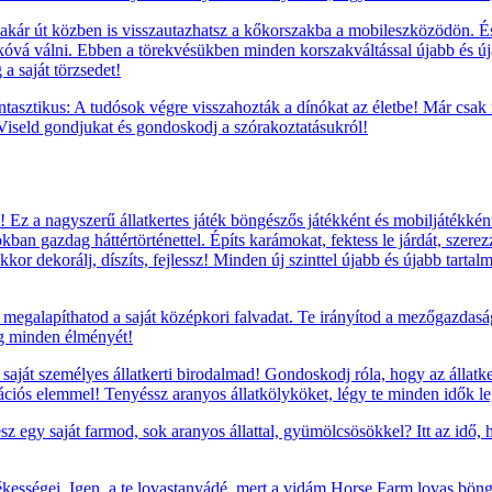
ár út közben is visszautazhatsz a kőkorszakba a mobileszközödön. És h
kóvá válni. Ebben a törekvésükben minden korszakváltással újabb és újab
a saját törzsedet!
tasztikus: A tudósok végre visszahozták a dínókat az életbe! Már csak
 Viseld gondjukat és gondoskodj a szórakoztatásukról!
Ez a nagyszerű állatkertes játék böngészős játékként és mobiljátékként
okban gazdag háttértörténettel. Építs karámokat, fektess le járdát, szere
kor dekorálj, díszíts, fejlessz! Minden új szinttel újabb és újabb tarta
megalapíthatod a saját középkori falvadat. Te irányítod a mezőgazdaság
ág minden élményét!
saját személyes állatkerti birodalmad! Gondoskodj róla, hogy az állatke
rációs elemmel! Tenyéssz aranyos állatkölyköket, légy te minden idők leg
sz egy saját farmod, sok aranyos állattal, gyümölcsösökkel? Itt az idő,
ességei. Igen, a te lovastanyádé, mert a vidám Horse Farm lovas böngés