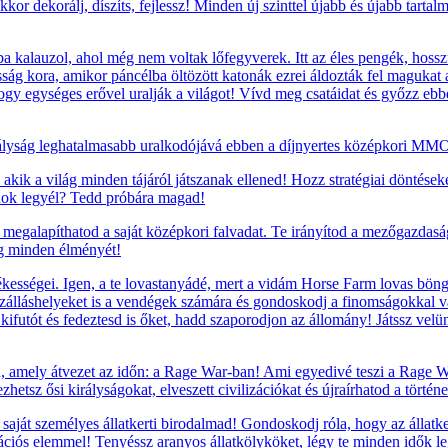
kor dekorálj, díszíts, fejlessz! Minden új szinttel újabb és újabb tarta
 kalauzol, ahol még nem voltak lőfegyverek. Itt az éles pengék, hosszú 
g kora, amikor páncélba öltözött katonák ezrei áldozták fel magukat a 
 hogy egységes erővel uralják a világot! Vívd meg csatáidat és győzz ebb
ályság leghatalmasabb uralkodójává ebben a díjnyertes középkori MMO 
 akik a világ minden tájáról játszanak ellened! Hozz stratégiai döntéseke
nok legyél? Tedd próbára magad!
megalapíthatod a saját középkori falvadat. Te irányítod a mezőgazdaság
ág minden élményét!
ességei. Igen, a te lovastanyádé, mert a vidám Horse Farm lovas böngés
szálláshelyeket is a vendégek számára és gondoskodj a finomságokkal va
t, kifutót és fedeztesd is őket, hadd szaporodjon az állomány! Játssz vel
, amely átvezet az időn: a Rage War-ban! Ami egyedivé teszi a Rage War
etsz ősi királyságokat, elveszett civilizációkat és újraírhatod a történ
saját személyes állatkerti birodalmad! Gondoskodj róla, hogy az állatke
rációs elemmel! Tenyéssz aranyos állatkölyköket, légy te minden idők leg