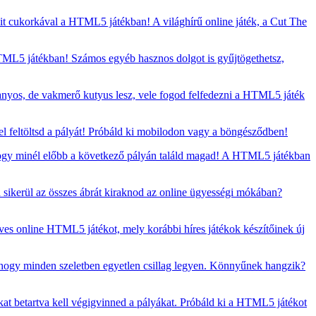
t cukorkával a HTML5 játékban! A világhírű online játék, a Cut The
HTML5 játékban! Számos egyéb hasznos dolgot is gyűjtögethetsz,
aranyos, de vakmerő kutyus lesz, vele fogod felfedezni a HTML5 játék
 feltöltsd a pályát! Próbáld ki mobilodon vagy a böngésződben!
, hogy minél előbb a következő pályán találd magad! A HTML5 játékban
sikerül az összes ábrát kiraknod az online ügyességi mókában?
eves online HTML5 játékot, mely korábbi híres játékok készítőinek új
, hogy minden szeletben egyetlen csillag legyen. Könnyűnek hangzik?
kat betartva kell végigvinned a pályákat. Próbáld ki a HTML5 játékot