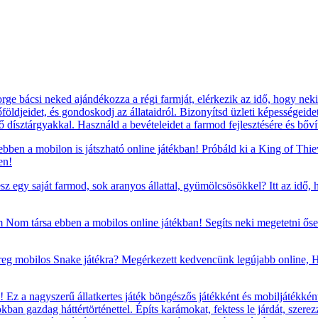
e bácsi neked ajándékozza a régi farmját, elérkezik az idő, hogy nekil
földjeidet, és gondoskodj az állataidról. Bizonyítsd üzleti képességeide
ző dísztárgyakkal. Használd a bevételeidet a farmod fejlesztésére és bőv
 ebben a mobilon is játszható online játékban! Próbáld ki a King of Thi
en!
sz egy saját farmod, sok aranyos állattal, gyümölcsösökkel? Itt az idő,
om társa ebben a mobilos online játékban! Segíts neki megetetni ősei
reg mobilos Snake játékra? Megérkezett kedvencünk legújabb online, H
Ez a nagyszerű állatkertes játék böngészős játékként és mobiljátékként
okban gazdag háttértörténettel. Építs karámokat, fektess le járdát, szere