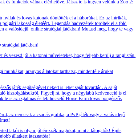
lmak és funkciók válnak elérhetővé. Játssz te is ingyen velünk a Zoo 2:
nyilak és lovas katonák döntötték el a háborúkat. Ez az intrikák,
polgári lakosság életéért. Legendás hadvezérek töröltek el a föld
en a valósidejű, online stratégiai játékban! Mutasd meg, hogy te vagy
stratégiai játékban!
t és vezesd jól a katonai műveleteket, hogy feljebb kerülj a ranglistán.
i munkákat, aranyos állatokat tarthatsz, mindenféle árukat
zős játék segítségével neked is lehet saját lovardád. A saját
ló kiszolgálásukról. Figyelj rá, hogy a négylábú kedvenceid is el
ünk te is az izgalmas és lebilincselő Horse Farm lovas böngészős
-t, az nemcsak a csodás grafika, a PvP játék vagy a valós idejű
elmet!
rted lakói is olyan jól érezzék magukat, mint a látogatók! Építs
jobb állatkert igazgatója!