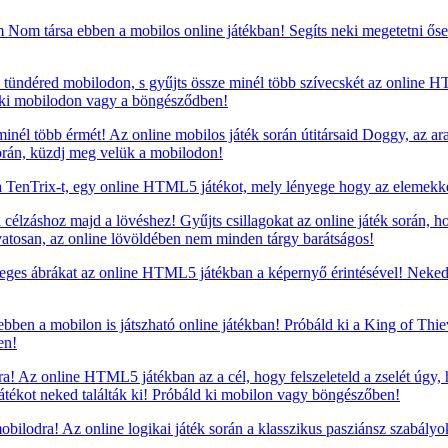
om társa ebben a mobilos online játékban! Segíts neki megetetni ősei
 tündéred mobilodon, s gyűjts össze minél több szívecskét az online 
d ki mobilodon vagy a böngésződben!
minél több érmét! Az online mobilos játék során útitársaid Doggy, az 
során, küzdj meg velük a mobilodon!
TenTrix-t, egy online HTML5 játékot, mely lényege hogy az elemekkel
a célzáshoz majd a lövéshez! Gyűjts csillagokat az online játék során
vatosan, az online lövöldében nem minden tárgy barátságos!
leges ábrákat az online HTML5 játékban a képernyő érintésével! Neked 
 ebben a mobilon is játszható online játékban! Próbáld ki a King of Thi
en!
ra! Az online HTML5 játékban az a cél, hogy felszeleteld a zselét úgy
 játékot neked találták ki! Próbáld ki mobilon vagy böngészőben!
bilodra! Az online logikai játék során a klasszikus pasziánsz szabályo