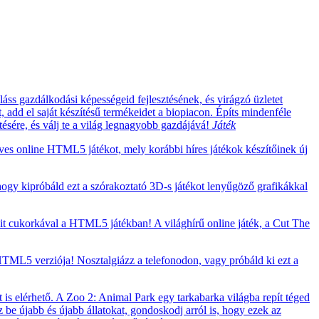
áss gazdálkodási képességeid fejlesztésének, és virágzó üzletet
t, add el saját készítésű termékeidet a biopiacon. Építs mindenféle
ítésére, és válj te a világ legnagyobb gazdájává!
Játék
eves online HTML5 játékot, mely korábbi híres játékok készítőinek új
 hogy kipróbáld ezt a szórakoztató 3D-s játékot lenyűgöző grafikákkal
t cukorkával a HTML5 játékban! A világhírű online játék, a Cut The
TML5 verziója! Nosztalgiázz a telefonodon, vagy próbáld ki ezt a
 is elérhető. A Zoo 2: Animal Park egy tarkabarka világba repít téged
zz be újabb és újabb állatokat, gondoskodj arról is, hogy ezek az