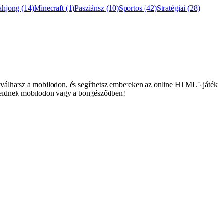
ahjong
(14)
Minecraft
(1)
Pasziánsz
(10)
Sportos
(42)
Stratégiai
(28)
 válhatsz a mobilodon, és segíthetsz embereken az online HTML5 játékb
seidnek mobilodon vagy a böngésződben!