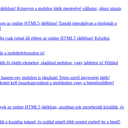
ékban! Könnyen a mobilos játék mesterévé válhatsz, játssz utazás
ken az online HTML5 játékban! Tanuld interaktívan a biológiát a
!
ja csak rajtad áll ebben az online HTML5 játékban! Készítsz
ár a mobiltelefonodon is!
bb és újabb elemeket, ráadásul mobilon, vagy tableten is! Például
hanem egy mobilon is játszható Tetris-szerű ügyességi játék!
ű elemet kell összekapcsolnod a mobilodon vagy a böngésződben!
yek az online HTML5 játékban, azonban sok mesebesült közülük, és
t a kosárba juttasd, és ezáltal minél több pontot zsebelj be a html5