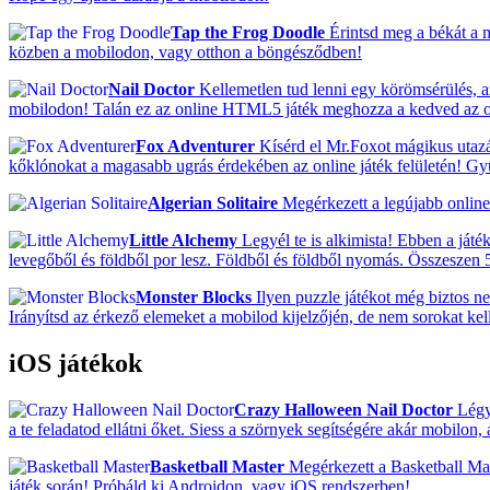
Tap the Frog Doodle
Érintsd meg a békát a 
közben a mobilodon, vagy otthon a böngésződben!
Nail Doctor
Kellemetlen tud lenni egy körömsérülés, a
mobilodon! Talán ez az online HTML5 játék meghozza a kedved az o
Fox Adventurer
Kísérd el Mr.Foxot mágikus utazá
kőklónokat a magasabb ugrás érdekében az online játék felületén! G
Algerian Solitaire
Megérkezett a legújabb online 
Little Alchemy
Legyél te is alkimista! Ebben a ját
levegőből és földből por lesz. Földből és földből nyomás. Összeszen 5
Monster Blocks
Ilyen puzzle játékot még biztos ne
Irányítsd az érkező elemeket a mobilod kijelzőjén, de nem sorokat k
iOS játékok
Crazy Halloween Nail Doctor
Légy 
a te feladatod ellátni őket. Siess a szörnyek segítségére akár mobilo
Basketball Master
Megérkezett a Basketball Maste
játék során! Próbáld ki Androidon, vagy iOS rendszerben!