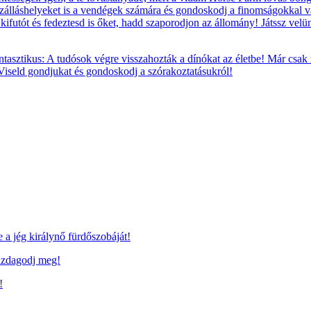
szálláshelyeket is a vendégek számára és gondoskodj a finomságokkal va
t, kifutót és fedeztesd is őket, hadd szaporodjon az állomány! Játssz vel
tasztikus: A tudósok végre visszahozták a dínókat az életbe! Már csak
 Viseld gondjukat és gondoskodj a szórakoztatásukról!
a jég királynő fürdőszobáját!
azdagodj meg!
!