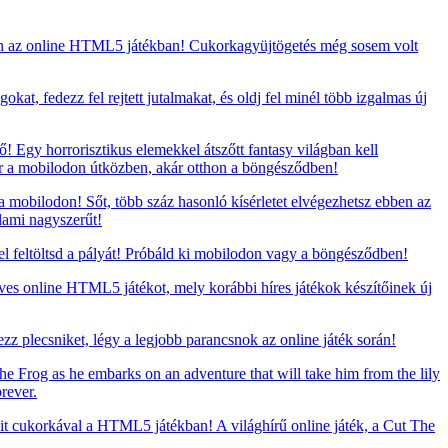
en az online HTML5 játékban! Cukorkagyüjtögetés még sosem volt
at, fedezz fel rejtett jutalmakat, és oldj fel minél több izgalmas új
 Egy horrorisztikus elemekkel átszőtt fantasy világban kell
ár a mobilodon útközben, akár otthon a böngésződben!
 mobilodon! Sőt, több száz hasonló kísérletet elvégezhetsz ebben az
lami nagyszerűt!
 feltöltsd a pályát! Próbáld ki mobilodon vagy a böngésződben!
eves online HTML5 játékot, mely korábbi híres játékok készítőinek új
zz plecsniket, légy a legjobb parancsnok az online játék során!
he Frog as he embarks on an adventure that will take him from the lily
rever.
t cukorkával a HTML5 játékban! A világhírű online játék, a Cut The