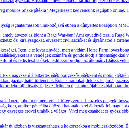
ző dísztárgyakkal. Használd a bevételeidet a farmod fejlesztésére és bőví
reg mobilos Snake játékra? Megérkezett kedvencünk legújabb online, H
ályság leghatalmasabb uralkodójává ebben a díjnyertes középkori MMO 
, amely átvezet az időn: a Rage War-ban! Ami egyedivé teszi a Rage War
etsz ősi királyságokat, elveszett civilizációkat és újraírhatod a történ
ességei. Igen, a te lovastanyádé, mert a vidám Horse Farm lovas böngés
szálláshelyeket is a vendégek számára és gondoskodj a finomságokkal va
t, kifutót és fedeztesd is őket, hadd szaporodjon az állomány! Játssz vel
Ez a nagyszerű állatkertes játék böngészős játékként és mobiljátékként
okban gazdag háttértörténettel. Építs karámokat, fektess le járdát, szere
kor dekorálj, díszíts, fejlessz! Minden új szinttel újabb és újabb tarta
 kalauzol, ahol még nem voltak lőfegyverek. Itt az éles pengék, hosszú 
g kora, amikor páncélba öltözött katonák ezrei áldozták fel magukat a 
 hogy egységes erővel uralják a világot! Vívd meg csatáidat és győzz ebb
ár út közben is visszautazhatsz a kőkorszakba a mobileszközödön. És h