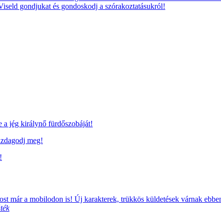
 Viseld gondjukat és gondoskodj a szórakoztatásukról!
a jég királynő fürdőszobáját!
azdagodj meg!
!
t már a mobilodon is! Új karakterek, trükkös küldetések várnak ebb
ték