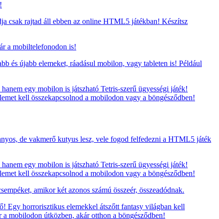
!
ja csak rajtad áll ebben az online HTML5 játékban! Készítsz
ár a mobiltelefonodon is!
bb és újabb elemeket, ráadásul mobilon, vagy tableten is! Például
hanem egy mobilon is játszható Tetris-szerű ügyességi játék!
ű elemet kell összekapcsolnod a mobilodon vagy a böngésződben!
aranyos, de vakmerő kutyus lesz, vele fogod felfedezni a HTML5 játék
hanem egy mobilon is játszható Tetris-szerű ügyességi játék!
ű elemet kell összekapcsolnod a mobilodon vagy a böngésződben!
 csempéket, amikor két azonos számú összeér, összeadódnak.
 Egy horrorisztikus elemekkel átszőtt fantasy világban kell
ár a mobilodon útközben, akár otthon a böngésződben!