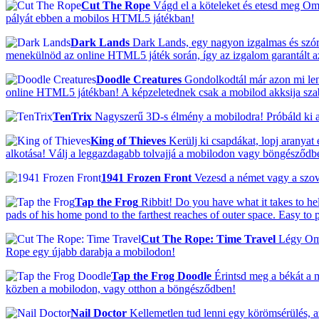
Cut The Rope
Vágd el a köteleket és etesd meg Om N
pályát ebben a mobilos HTML5 játékban!
Dark Lands
Dark Lands, egy nagyon izgalmas és szórak
menekülnöd az online HTML5 játék során, így az izgalom garantált a
Doodle Creatures
Gondolkodtál már azon mi lenn
online HTML5 játékban! A képzeletednek csak a mobilod akksija szab h
TenTrix
Nagyszerű 3D-s élmény a mobilodra! Próbáld ki a 
King of Thieves
Kerülj ki csapdákat, lopj aranyat
alkotása! Válj a leggazdagabb tolvajjá a mobilodon vagy böngésződb
1941 Frozen Front
Vezesd a német vagy a szovje
Tap the Frog
Ribbit! Do you have what it takes to hel
pads of his home pond to the farthest reaches of outer space. Easy to 
Cut The Rope: Time Travel
Légy Om N
Rope egy újabb darabja a mobilodon!
Tap the Frog Doodle
Érintsd meg a békát a 
közben a mobilodon, vagy otthon a böngésződben!
Nail Doctor
Kellemetlen tud lenni egy körömsérülés, a