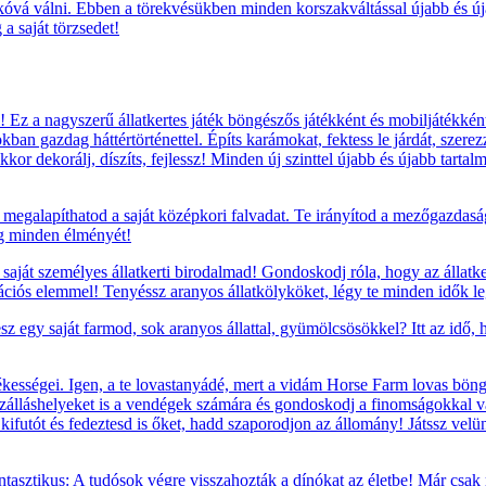
kóvá válni. Ebben a törekvésükben minden korszakváltással újabb és újab
a saját törzsedet!
Ez a nagyszerű állatkertes játék böngészős játékként és mobiljátékként
okban gazdag háttértörténettel. Építs karámokat, fektess le járdát, szere
kor dekorálj, díszíts, fejlessz! Minden új szinttel újabb és újabb tarta
megalapíthatod a saját középkori falvadat. Te irányítod a mezőgazdaság
ág minden élményét!
saját személyes állatkerti birodalmad! Gondoskodj róla, hogy az állatke
rációs elemmel! Tenyéssz aranyos állatkölyköket, légy te minden idők leg
sz egy saját farmod, sok aranyos állattal, gyümölcsösökkel? Itt az idő,
ességei. Igen, a te lovastanyádé, mert a vidám Horse Farm lovas böngés
szálláshelyeket is a vendégek számára és gondoskodj a finomságokkal va
t, kifutót és fedeztesd is őket, hadd szaporodjon az állomány! Játssz vel
tasztikus: A tudósok végre visszahozták a dínókat az életbe! Már csak