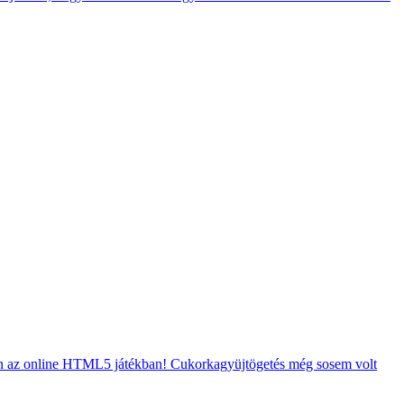
en az online HTML5 játékban! Cukorkagyüjtögetés még sosem volt