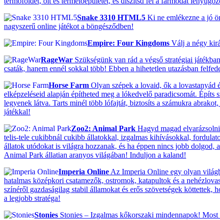
termőföldet, ólt és termelőépületet, és díszítsd fel a farmodat lenyűgö
Snake 3310 HTML5
Ki ne emlékezne a jó ö
nagyszerű online játékot a böngésződben!
Empire: Four Kingdoms
Válj a négy kir
RageWar
Szükségünk van rád a végső stratégiai játékban
csaták, hanem ennél sokkal több! Ebben a hihetetlen utazásban felfedezh
Horse Farm
Olyan szépek a lovaid, ők a lovastanyád ék
elképzeléseid alapján építheted meg a lókedvelő paradicsomát. Építs 
legyenek látva. Tarts minél több lófajtát, biztosíts a számukra abrako
játékkal!
Zoo2: Animal Park
Hagyd magad elvarázsolni! 
telis-tele cukibbnál cukibb állatokkal, izgalmas kihívásokkal, fordulat
állatok utódokat is világra hozzanak, és ha éppen nincs jobb dolgod, ak
Animal Park állatian aranyos világában! Induljon a kaland!
Imperia Online
Az Imperia Online egy olyan világba
hatalmas középkori csatamezők, ostromok, katapultok és a nehézlovassá
színéről gazdaságilag stabil államokat és erős szövetségek köttettek,
a legjobb stratéga!
Stonies
Stonies – Izgalmas kőkorszaki mindennapok! Most ak