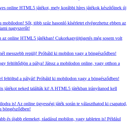
eves online HTML5 játékot, mely korábbi híres játékok készítőinek új
 mobilodon! Sőt, több száz hasonló kísérletet elvégezhetsz ebben az
lami nagyszerűt!
en az online HTML5 játékban! Cukorkagyüjtögetés még sosem volt
nél messzebb repülj! Próbáld ki mobilon vagy a böngésződben!
 feltöltődjön a pálya! Játssz a mobilodon online, vagy otthon a
 feltöltsd a pályát! Próbáld ki mobilodon vagy a böngésződben!
s játékot neked találták ki! A HTML5 játékban irányítanod kell
dra is! Az online ügyességi játék során te választhatod ki csapatod,
 a böngésződben!
bb és újabb elemeket, ráadásul mobilon, vagy tableten is! Például