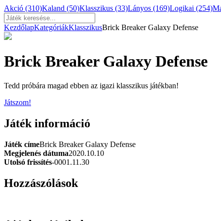
Akció
(310)
Kaland
(50)
Klasszikus
(33)
Lányos
(169)
Logikai
(254)
M
Kezdőlap
Kategóriák
Klasszikus
Brick Breaker Galaxy Defense
Brick Breaker Galaxy Defense
Tedd próbára magad ebben az igazi klasszikus játékban!
Játszom!
Játék információ
Játék címe
Brick Breaker Galaxy Defense
Megjelenés dátuma
2020.10.10
Utolsó frissítés
-0001.11.30
Hozzászólások