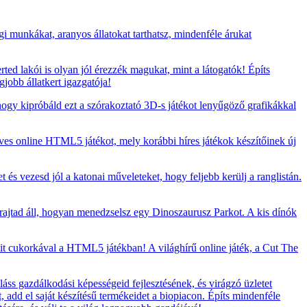
i munkákat, aranyos állatokat tarthatsz, mindenféle árukat
rted lakói is olyan jól érezzék magukat, mint a látogatók! Építs
jobb állatkert igazgatója!
 hogy kipróbáld ezt a szórakoztató 3D-s játékot lenyűgöző grafikákkal
eves online HTML5 játékot, mely korábbi híres játékok készítőinek új
t és vezesd jól a katonai műveleteket, hogy feljebb kerülj a ranglistán.
 rajtad áll, hogyan menedzselsz egy Dinoszaurusz Parkot. A kis dínók
t cukorkával a HTML5 játékban! A világhírű online játék, a Cut The
áss gazdálkodási képességeid fejlesztésének, és virágzó üzletet
t, add el saját készítésű termékeidet a biopiacon. Építs mindenféle