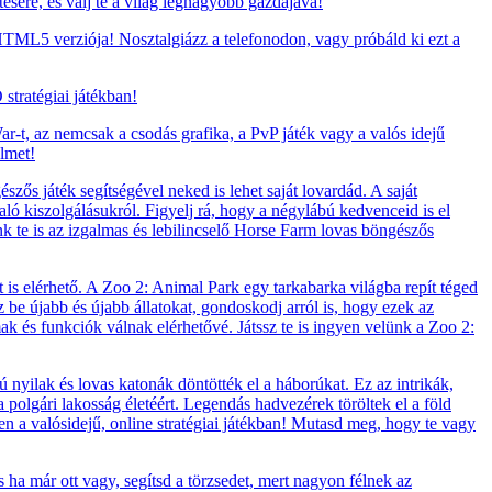
tésére, és válj te a világ legnagyobb gazdájává!
TML5 verziója! Nosztalgiázz a telefonodon, vagy próbáld ki ezt a
stratégiai játékban!
-t, az nemcsak a csodás grafika, a PvP játék vagy a valós idejű
elmet!
zős játék segítségével neked is lehet saját lovardád. A saját
ló kiszolgálásukról. Figyelj rá, hogy a négylábú kedvenceid is el
ünk te is az izgalmas és lebilincselő Horse Farm lovas böngészős
 is elérhető. A Zoo 2: Animal Park egy tarkabarka világba repít téged
zz be újabb és újabb állatokat, gondoskodj arról is, hogy ezek az
lmak és funkciók válnak elérhetővé. Játssz te is ingyen velünk a Zoo 2:
nyilak és lovas katonák döntötték el a háborúkat. Ez az intrikák,
polgári lakosság életéért. Legendás hadvezérek töröltek el a föld
en a valósidejű, online stratégiai játékban! Mutasd meg, hogy te vagy
a már ott vagy, segítsd a törzsedet, mert nagyon félnek az