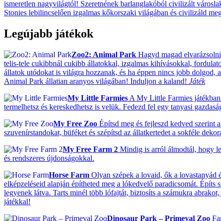
ismeretlen nagyvilágtól! Szeretnének barlanglakóból civilizált városla
Stonies lebilincselően izgalmas kőkorszaki világában és civilizáld meg 
Legújabb játékok
Zoo2: Animal Park
Hagyd magad elvarázsolni! 
telis-tele cukibbnál cukibb állatokkal, izgalmas kihívásokkal, fordulat
állatok utódokat is világra hozzanak, és ha éppen nincs jobb dolgod, ak
Animal Park állatian aranyos világában! Induljon a kaland!
Játék
My Little Farmies
A My Little Farmies játékban 
termelhetsz és kereskedhetsz is velük. Fedezd fel egy tanyasi gazdas
My Free Zoo
Építsd meg és fejleszd kedved szerint a 
szuvenírstandokat, büféket és szépítsd az állatkertedet a sokféle deko
My Free Farm 2
Mindig is arról álmodtál, hogy le
és rendszeres újdonságokkal.
Horse Farm
Olyan szépek a lovaid, ők a lovastanyád ék
elképzeléseid alapján építheted meg a lókedvelő paradicsomát. Építs 
legyenek látva. Tarts minél több lófajtát, biztosíts a számukra abrako
játékkal!
Dinosaur Park – Primeval Zoo
Fan