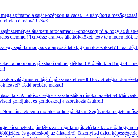
megalapíthatod a saját középkori falvadat. Te irányítod a mezőgazdaság
ság minden élményét!
Játék
saját személyes állatkerti birodalmad! Gondoskodj róla, hogy az állatke
rációs elemmel! Tenyéssz aranyos állatkölyköket, légy te minden idők leg
sz egy saját farmod, sok aranyos állattal, gyümölcsösökkel? Itt az idő,
 ebben a mobilon is játszható online játékban! Próbáld ki a King of Thi
en!
 akik a világ minden tájáról játszanak ellened! Hozz stratégiai döntéseke
nok legyél? Tedd próbára magad!
tasztikus: A tudósok végre visszahozták a dínókat az életbe! Már csak
 Viseld gondjukat és gondoskodj a szórakoztatásukról!
om társa ebben a mobilos online játékban! Segíts neki megetetni ősei
e bácsi neked ajándékozza a régi farmját, elérkezik az idő, hogy nekil
földjeidet, és gondoskodj az állataidról. Bizonyítsd üzleti képességeide