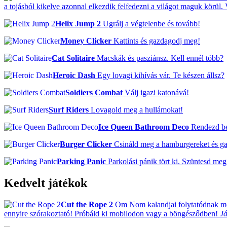
a tojásból kikelve azonnal elkezdik felfedezni a világot maguk körül.
Helix Jump 2
Ugrálj a végtelenbe és tovább!
Money Clicker
Kattints és gazdagodj meg!
Cat Solitaire
Macskák és pasziánsz. Kell ennél több?
Heroic Dash
Egy lovagi kihívás vár. Te készen állsz?
Soldiers Combat
Válj igazi katonává!
Surf Riders
Lovagold meg a hullámokat!
Ice Queen Bathroom Deco
Rendezd be 
Burger Clicker
Csináld meg a hamburgereket és g
Parking Panic
Parkolási pánik tört ki. Szüntesd meg
Kedvelt játékok
Cut the Rope 2
Om Nom kalandjai folytatódnak mos
ennyire szórakoztató! Próbáld ki mobilodon vagy a böngésződben!
Já