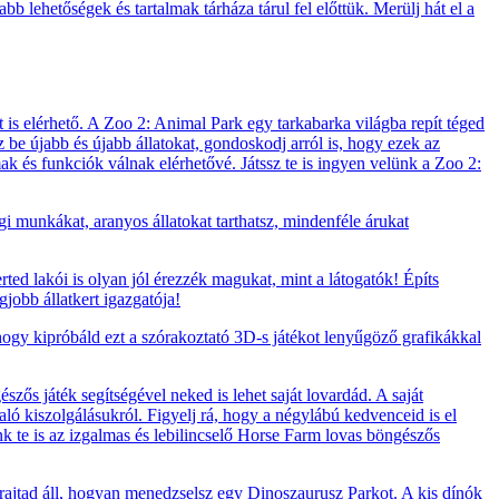
b lehetőségek és tartalmak tárháza tárul fel előttük. Merülj hát el a
 is elérhető. A Zoo 2: Animal Park egy tarkabarka világba repít téged
zz be újabb és újabb állatokat, gondoskodj arról is, hogy ezek az
lmak és funkciók válnak elérhetővé. Játssz te is ingyen velünk a Zoo 2:
i munkákat, aranyos állatokat tarthatsz, mindenféle árukat
rted lakói is olyan jól érezzék magukat, mint a látogatók! Építs
jobb állatkert igazgatója!
 hogy kipróbáld ezt a szórakoztató 3D-s játékot lenyűgöző grafikákkal
zős játék segítségével neked is lehet saját lovardád. A saját
ló kiszolgálásukról. Figyelj rá, hogy a négylábú kedvenceid is el
ünk te is az izgalmas és lebilincselő Horse Farm lovas böngészős
 rajtad áll, hogyan menedzselsz egy Dinoszaurusz Parkot. A kis dínók