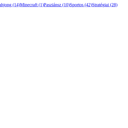
ahjong
(14)
Minecraft
(1)
Pasziánsz
(10)
Sportos
(42)
Stratégiai
(28)