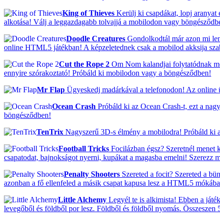
King of Thieves
Kerülj ki csapdákat, lopj aranyat
alkotása! Válj a leggazdagabb tolvajjá a mobilodon vagy böngésződb
Doodle Creatures
Gondolkodtál már azon mi lenn
online HTML5 játékban! A képzeletednek csak a mobilod akksija szab h
Cut the Rope 2
Om Nom kalandjai folytatódnak mos
ennyire szórakoztató! Próbáld ki mobilodon vagy a böngésződben!
Mr Flap
Ügyeskedj madárkával a telefonodon! Az online ü
Ocean Crash
Próbáld ki az Ocean Crash-t, ezt a nag
böngésződben!
TenTrix
Nagyszerű 3D-s élmény a mobilodra! Próbáld ki a 
Football Tricks
Focilázban égsz? Szeretnél menet k
csapatodat, bajnokságot nyerni, kupákat a magasba emelni! Szerezz 
Penalty Shooters
Szereted a focit? Szereted a bü
azonban a fő ellenfeled a másik csapat kapusa lesz a HTML5 mókában
Little Alchemy
Legyél te is alkimista! Ebben a ját
levegőből és földből por lesz. Földből és földből nyomás. Összeszen 5