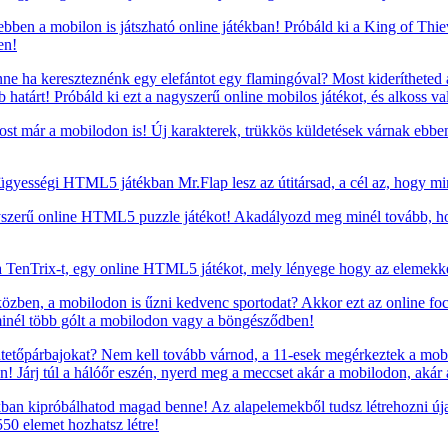
 ebben a mobilon is játszható online játékban! Próbáld ki a King of Thi
en!
e ha kereszteznénk egy elefántot egy flamingóval? Most kiderítheted a
atárt! Próbáld ki ezt a nagyszerű online mobilos játékot, és alkoss va
t már a mobilodon is! Új karakterek, trükkös küldetések várnak ebb
gyességi HTML5 játékban Mr.Flap lesz az útitársad, a cél az, hogy mi
yszerű online HTML5 puzzle játékot! Akadályozd meg minél tovább, hogy
TenTrix-t, egy online HTML5 játékot, mely lényege hogy az elemekkel
özben, a mobilodon is űzni kedvenc sportodat? Akkor ezt az online foci
minél több gólt a mobilodon vagy a böngésződben!
ntetőpárbajokat? Nem kell tovább várnod, a 11-esek megérkeztek a mobilo
! Járj túl a hálóőr eszén, nyerd meg a meccset akár a mobilodon, akár
ékban kipróbálhatod magad benne! Az alapelemekből tudsz létrehozni úja
50 elemet hozhatsz létre!