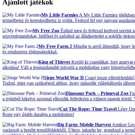
Ajánlott játékok
My Little Farmies
A My Little Farmies játékban 
termelhetsz és kereskedhetsz is velük. Fedezd fel egy tanyasi gazda
My Free Zoo
Építsd meg és fejleszd kedved szerint a 
szuvenírstandokat, büféket és szépítsd az állatkertedet a sokféle deko
My Free Farm 2
Mindig is arról álmodtál, hogy le
és rendszeres újdonságokkal.
King of Thieves
Kerülj ki csapdákat, lopj aranyat
alkotása! Válj a leggazdagabb tolvajjá a mobilodon vagy böngésződb
Siege World War II
Csapj össze ellenfeleiddel,
Tudod, mire van szükséged ahhoz, hogy második világháborús tábor
Dinosaur Park – Primeval Zoo
Fan
a tojásból kikelve azonnal elkezdik felfedezni a világot maguk körül.
Cut The Rope: Time Travel
Légy Om N
Rope egy újabb darabja a mobilodon!
Big Farm: Mobile Harvest
Amikor Georg
varázsolj a benőtt termőföldekből. Ültess, takaríts be, gondozd a termő