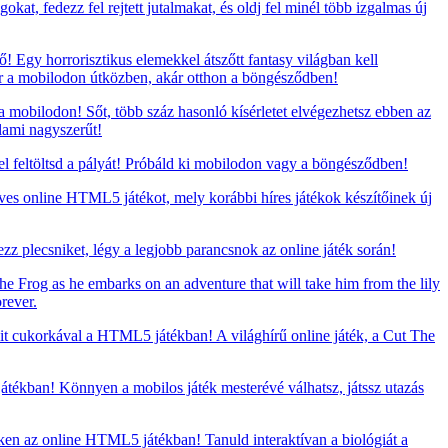
at, fedezz fel rejtett jutalmakat, és oldj fel minél több izgalmas új
 Egy horrorisztikus elemekkel átszőtt fantasy világban kell
ár a mobilodon útközben, akár otthon a böngésződben!
 mobilodon! Sőt, több száz hasonló kísérletet elvégezhetsz ebben az
lami nagyszerűt!
 feltöltsd a pályát! Próbáld ki mobilodon vagy a böngésződben!
eves online HTML5 játékot, mely korábbi híres játékok készítőinek új
zz plecsniket, légy a legjobb parancsnok az online játék során!
he Frog as he embarks on an adventure that will take him from the lily
rever.
t cukorkával a HTML5 játékban! A világhírű online játék, a Cut The
ékban! Könnyen a mobilos játék mesterévé válhatsz, játssz utazás
ken az online HTML5 játékban! Tanuld interaktívan a biológiát a