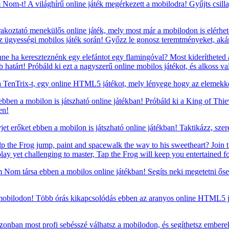
om-t! A világhírű online játék megérkezett a mobilodra! Gyűjts csillagok
oztató menekülős online játék, mely most már a mobilodon is elérhető!
z ügyességi mobilos játék során! Győzz le gonosz teremtményeket, ak
e ha kereszteznénk egy elefántot egy flamingóval? Most kiderítheted a
atárt! Próbáld ki ezt a nagyszerű online mobilos játékot, és alkoss va
TenTrix-t, egy online HTML5 játékot, mely lényege hogy az elemekkel
 ebben a mobilon is játszható online játékban! Próbáld ki a King of Thi
en!
t erőket ebben a mobilon is játszható online játékban! Taktikázz, szere
p the Frog jump, paint and spacewalk the way to his sweetheart? Join t
play yet challenging to master, Tap the Frog will keep you entertained fo
om társa ebben a mobilos online játékban! Segíts neki megetetni ősei
mobilodon! Több órás kikapcsolódás ebben az aranyos online HTML5 ját
zonban most profi sebésszé válhatsz a mobilodon, és segíthetsz embere