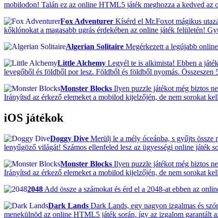
mobilodon! Talán ez az online HTML5 játék meghozza a kedved az o
Fox Adventurer
Kísérd el Mr.Foxot mágikus utazá
kőklónokat a magasabb ugrás érdekében az online játék felületén! G
Algerian Solitaire
Megérkezett a legújabb online 
Little Alchemy
Legyél te is alkimista! Ebben a ját
levegőből és földből por lesz. Földből és földből nyomás. Összeszen 5
Monster Blocks
Ilyen puzzle játékot még biztos ne
Irányítsd az érkező elemeket a mobilod kijelzőjén, de nem sorokat k
iOS játékok
Doggy Dive
Merülj le a mély óceánba, s gyűjts össze 
lenyűgöző világát! Számos ellenfeled lesz az ügyességi online játék
Monster Blocks
Ilyen puzzle játékot még biztos ne
Irányítsd az érkező elemeket a mobilod kijelzőjén, de nem sorokat k
2048
Add össze a számokat és érd el a 2048-at ebben az onlin
Dark Lands
Dark Lands, egy nagyon izgalmas és szórak
menekülnöd az online HTML5 játék során, így az izgalom garantált a