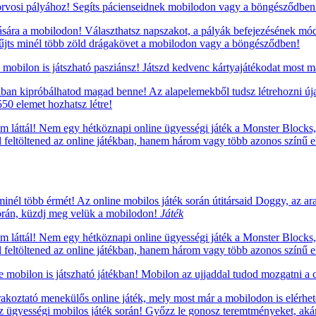
rvosi pályához! Segíts pácienseidnek mobilodon vagy a böngésződben
sára a mobilodon! Választhatsz napszakot, a pályák befejezésének mód
yűjts minél több zöld drágakövet a mobilodon vagy a böngésződben!
mobilon is játszható pasziánsz! Játszd kedvenc kártyajátékodat most m
ékban kipróbálhatod magad benne! Az alapelemekből tudsz létrehozni úja
50 elemet hozhatsz létre!
m láttál! Nem egy hétköznapi online ügyességi játék a Monster Blocks, 
ell feltöltened az online játékban, hanem három vagy több azonos szín
minél több érmét! Az online mobilos játék során útitársaid Doggy, az 
 során, küzdj meg velük a mobilodon!
Játék
m láttál! Nem egy hétköznapi online ügyességi játék a Monster Blocks, 
ell feltöltened az online játékban, hanem három vagy több azonos szín
e mobilon is játszható játékban! Mobilon az ujjaddal tudod mozgatni a
oztató menekülős online játék, mely most már a mobilodon is elérhető!
z ügyességi mobilos játék során! Győzz le gonosz teremtményeket, ak