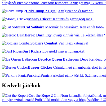
a tojásból kikelve azonnal elkezdik felfedezni a világot maguk körül.
Helix Jump 2
Ugrálj a végtelenbe és tovább!
Money Clicker
Kattints és gazdagodj meg!
Cat Solitaire
Macskák és pasziánsz. Kell ennél több?
Heroic Dash
Egy lovagi kihívás vár. Te készen állsz?
Soldiers Combat
Válj igazi katonává!
Surf Riders
Lovagold meg a hullámokat!
Ice Queen Bathroom Deco
Rendezd be 
Burger Clicker
Csináld meg a hamburgereket és g
Parking Panic
Parkolási pánik tört ki. Szüntesd meg
Kedvelt játékok
Cut the Rope 2
Om Nom kalandjai folytatódnak mos
ennyire szórakoztató! Próbáld ki mobilodon vagy a böngésződben!
Já