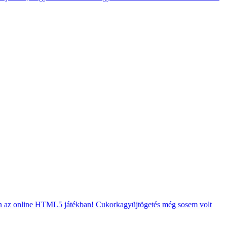
en az online HTML5 játékban! Cukorkagyüjtögetés még sosem volt