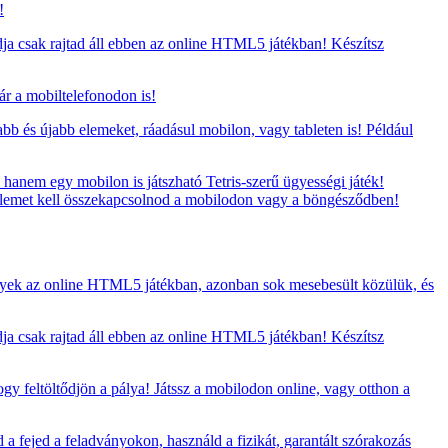
!
ja csak rajtad áll ebben az online HTML5 játékban! Készítsz
ár a mobiltelefonodon is!
bb és újabb elemeket, ráadásul mobilon, vagy tableten is! Például
hanem egy mobilon is játszható Tetris-szerű ügyességi játék!
ű elemet kell összekapcsolnod a mobilodon vagy a böngésződben!
yek az online HTML5 játékban, azonban sok mesebesült közülük, és
ja csak rajtad áll ebben az online HTML5 játékban! Készítsz
 feltöltődjön a pálya! Játssz a mobilodon online, vagy otthon a
a fejed a feladványokon, használd a fizikát, garantált szórakozás