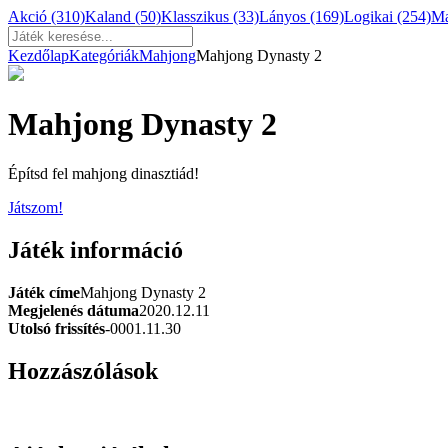
Akció
(310)
Kaland
(50)
Klasszikus
(33)
Lányos
(169)
Logikai
(254)
M
Kezdőlap
Kategóriák
Mahjong
Mahjong Dynasty 2
Mahjong Dynasty 2
Építsd fel mahjong dinasztiád!
Játszom!
Játék információ
Játék címe
Mahjong Dynasty 2
Megjelenés dátuma
2020.12.11
Utolsó frissítés
-0001.11.30
Hozzászólások