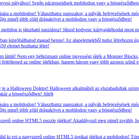
rvosi pályához! Segíts pácienseidnek mobilodon vagy a böngésződben
sára a mobilodon! Választhatsz napszakot, a pályák befejezésének mód
yűjts minél több zöld drágakövet a mobilodon vagy a böngésződben!
mobilon is játszható pasziánsz! Játszd kedvenc kártyajátékodat most m
ékban kipróbálhatod magad benne! Az alapelemekből tudsz létrehozni úja
50 elemet hozhatsz létre!
m láttál! Nem egy hétköznapi online ügyességi játék a Monster Blocks, 
ell feltöltened az online játékban, hanem három vagy több azonos szín
te a Halloween Doktor! Halloween alkalmából az elszabadultak szörn
n, akár a böngésződben!
Játék
sára a mobilodon! Választhatsz napszakot, a pályák befejezésének mód
yűjts minél több zöld drágakövet a mobilodon vagy a böngésződben!
yszerű online HTML5 puzzle játékot! Akadályozd meg minél tovább, hogy
báld ki ezt a nagyszerű online HTML5 logikai játékot a mobilodon! Törd 