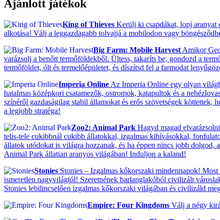
Ajánlott játékok
King of Thieves
Kerülj ki csapdákat, lopj aranyat
alkotása! Válj a leggazdagabb tolvajjá a mobilodon vagy böngésződ
Big Farm: Mobile Harvest
Amikor Georg
varázsolj a benőtt termőföldekből. Ültess, takaríts be, gondozd a termő
termőföldet, ólt és termelőépületet, és díszítsd fel a farmodat lenyűgö
Imperia Online
Az Imperia Online egy olyan világba
hatalmas középkori csatamezők, ostromok, katapultok és a nehézlovassá
színéről gazdaságilag stabil államokat és erős szövetségek köttettek,
a legjobb stratéga!
Zoo2: Animal Park
Hagyd magad elvarázsolni! 
telis-tele cukibbnál cukibb állatokkal, izgalmas kihívásokkal, fordulat
állatok utódokat is világra hozzanak, és ha éppen nincs jobb dolgod, ak
Animal Park állatian aranyos világában! Induljon a kaland!
Stonies
Stonies – Izgalmas kőkorszaki mindennapok! Most ak
ismeretlen nagyvilágtól! Szeretnének barlanglakóból civilizált városla
Stonies lebilincselően izgalmas kőkorszaki világában és civilizáld meg 
Empire: Four Kingdoms
Válj a négy kir