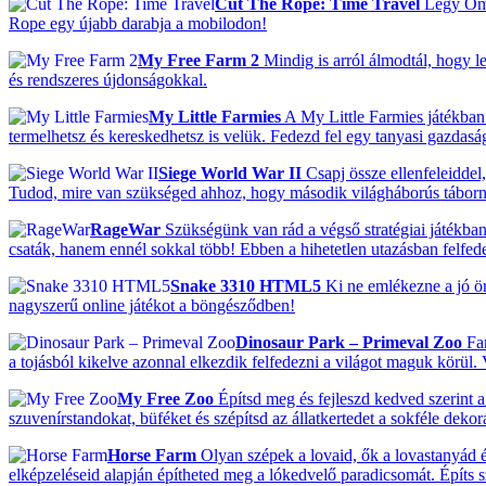
Cut The Rope: Time Travel
Légy Om N
Rope egy újabb darabja a mobilodon!
My Free Farm 2
Mindig is arról álmodtál, hogy le
és rendszeres újdonságokkal.
My Little Farmies
A My Little Farmies játékban 
termelhetsz és kereskedhetsz is velük. Fedezd fel egy tanyasi gazdas
Siege World War II
Csapj össze ellenfeleiddel,
Tudod, mire van szükséged ahhoz, hogy második világháborús tábor
RageWar
Szükségünk van rád a végső stratégiai játékban
csaták, hanem ennél sokkal több! Ebben a hihetetlen utazásban felfedezh
Snake 3310 HTML5
Ki ne emlékezne a jó ö
nagyszerű online játékot a böngésződben!
Dinosaur Park – Primeval Zoo
Fan
a tojásból kikelve azonnal elkezdik felfedezni a világot maguk körül.
My Free Zoo
Építsd meg és fejleszd kedved szerint a 
szuvenírstandokat, büféket és szépítsd az állatkertedet a sokféle deko
Horse Farm
Olyan szépek a lovaid, ők a lovastanyád ék
elképzeléseid alapján építheted meg a lókedvelő paradicsomát. Építs 