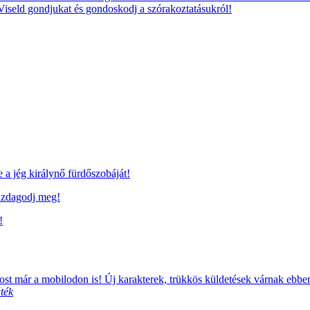
 Viseld gondjukat és gondoskodj a szórakoztatásukról!
a jég királynő fürdőszobáját!
azdagodj meg!
!
t már a mobilodon is! Új karakterek, trükkös küldetések várnak ebb
ték