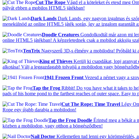
Cut The Rope
Vágd el a köteleket és etesd meg Om N
pályát ebben a mobilos HTML5 játékban!
Dark Lands
Dark Lands, egy nagyon izgalmas és szórak
menekülnöd az online HTML5 játék során, így az izgalom garantált a
Doodle Creatures
Gondolkodtál már azon mi lenn
online HTML5 játékban! A képzeletednek csak a mobilod akksija szab h
TenTrix
Nagyszerű 3D-s élmény a mobilodra! Próbáld ki a 
King of Thieves
Kerülj ki csapdákat, lopj aranyat
alkotása! Válj a leggazdagabb tolvajjá a mobilodon vagy böngésződb
1941 Frozen Front
Vezesd a német vagy a szovje
Tap the Frog
Ribbit! Do you have what it takes to hel
pads of his home pond to the farthest reaches of outer space. Easy to 
Cut The Rope: Time Travel
Légy Om N
Rope egy újabb darabja a mobilodon!
Tap the Frog Doodle
Érintsd meg a békát a 
közben a mobilodon, vagy otthon a böngésződben!
Nail Doctor
Kellemetlen tud lenni egy körömsérülés, a