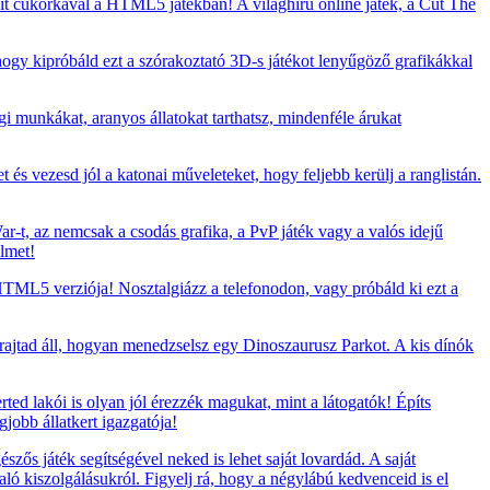
t cukorkával a HTML5 játékban! A világhírű online játék, a Cut The
 hogy kipróbáld ezt a szórakoztató 3D-s játékot lenyűgöző grafikákkal
i munkákat, aranyos állatokat tarthatsz, mindenféle árukat
t és vezesd jól a katonai műveleteket, hogy feljebb kerülj a ranglistán.
-t, az nemcsak a csodás grafika, a PvP játék vagy a valós idejű
elmet!
TML5 verziója! Nosztalgiázz a telefonodon, vagy próbáld ki ezt a
 rajtad áll, hogyan menedzselsz egy Dinoszaurusz Parkot. A kis dínók
rted lakói is olyan jól érezzék magukat, mint a látogatók! Építs
jobb állatkert igazgatója!
zős játék segítségével neked is lehet saját lovardád. A saját
ló kiszolgálásukról. Figyelj rá, hogy a négylábú kedvenceid is el