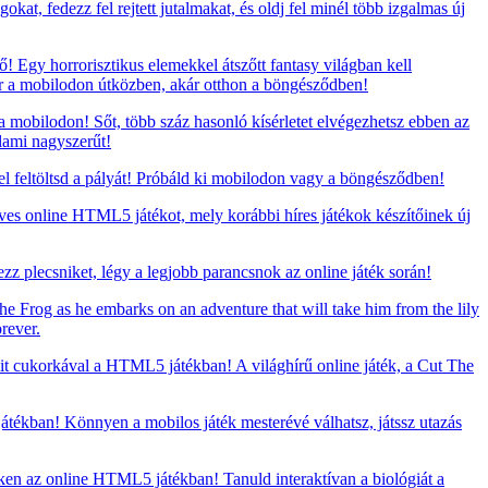
at, fedezz fel rejtett jutalmakat, és oldj fel minél több izgalmas új
 Egy horrorisztikus elemekkel átszőtt fantasy világban kell
ár a mobilodon útközben, akár otthon a böngésződben!
 mobilodon! Sőt, több száz hasonló kísérletet elvégezhetsz ebben az
lami nagyszerűt!
 feltöltsd a pályát! Próbáld ki mobilodon vagy a böngésződben!
eves online HTML5 játékot, mely korábbi híres játékok készítőinek új
zz plecsniket, légy a legjobb parancsnok az online játék során!
he Frog as he embarks on an adventure that will take him from the lily
rever.
t cukorkával a HTML5 játékban! A világhírű online játék, a Cut The
ékban! Könnyen a mobilos játék mesterévé válhatsz, játssz utazás
ken az online HTML5 játékban! Tanuld interaktívan a biológiát a