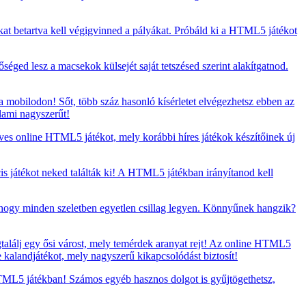
kat betartva kell végigvinned a pályákat. Próbáld ki a HTML5 játékot
séged lesz a macsekok külsejét saját tetszésed szerint alakítgatnod.
 mobilodon! Sőt, több száz hasonló kísérletet elvégezhetsz ebben az
lami nagyszerűt!
eves online HTML5 játékot, mely korábbi híres játékok készítőinek új
s játékot neked találták ki! A HTML5 játékban irányítanod kell
, hogy minden szeletben egyetlen csillag legyen. Könnyűnek hangzik?
találj egy ősi várost, mely temérdek aranyat rejt! Az online HTML5
 kalandjátékot, mely nagyszerű kikapcsolódást biztosít!
HTML5 játékban! Számos egyéb hasznos dolgot is gyűjtögethetsz,