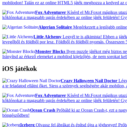
mobilodon! Talán ez az online HTML5 játék meghozza a kedved az o
Fox Adventurer
Kísérd el Mr.Foxot mágikus utazá
kőklónokat a magasabb ugrás érdekében az online játék felületén! G
Algerian Solitaire
Megérkezett a legújabb online 
Little Alchemy
Legyél te is alkimista! Ebben a ját
levegőből és földből por lesz. Földből és földből nyomás. Összeszen 5
Monster Blocks
Ilyen puzzle játékot még biztos ne
Irányítsd az érkező elemeket a mobilod kijelzőjén, de nem sorokat k
iOS játékok
Crazy Halloween Nail Doctor
Légy 
a te feladatod ellátni őket. Siess a szörnyek segítségére akár mobilo
Fox Adventurer
Kísérd el Mr.Foxot mágikus utazá
kőklónokat a magasabb ugrás érdekében az online játék felületén! G
Ocean Crash
Próbáld ki az Ocean Crash-t, ezt a nag
böngésződben!
Iceberg
Olvassz fel ábrákat és építsd újra a jéghegyet! Pró