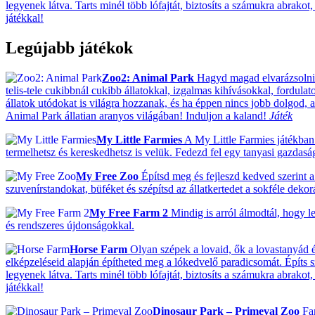
legyenek látva. Tarts minél több lófajtát, biztosíts a számukra abrako
játékkal!
Legújabb játékok
Zoo2: Animal Park
Hagyd magad elvarázsolni! 
telis-tele cukibbnál cukibb állatokkal, izgalmas kihívásokkal, fordulat
állatok utódokat is világra hozzanak, és ha éppen nincs jobb dolgod, ak
Animal Park állatian aranyos világában! Induljon a kaland!
Játék
My Little Farmies
A My Little Farmies játékban 
termelhetsz és kereskedhetsz is velük. Fedezd fel egy tanyasi gazdas
My Free Zoo
Építsd meg és fejleszd kedved szerint a 
szuvenírstandokat, büféket és szépítsd az állatkertedet a sokféle deko
My Free Farm 2
Mindig is arról álmodtál, hogy le
és rendszeres újdonságokkal.
Horse Farm
Olyan szépek a lovaid, ők a lovastanyád ék
elképzeléseid alapján építheted meg a lókedvelő paradicsomát. Építs 
legyenek látva. Tarts minél több lófajtát, biztosíts a számukra abrako
játékkal!
Dinosaur Park – Primeval Zoo
Fan