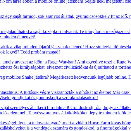
om társa ebben a mobilos online játékban! Segíts neki megetetni ősei
sz egy saját farmod, sok aranyos állattal, gyümölcsösökkel? Itt az idő,
megalapíthatod a saját középkori falvadat. Te irányítod a mezőgazdaság
ág minden élményét!
 akik a világ minden tájáról játszanak ellened! Hozz stratégiai döntéseke
nok legyél? Tedd próbára magad!
, amely átvezet az időn: a Rage War-ban! Ami egyedivé teszi a Rage War
etsz ősi királyságokat, elveszett civilizációkat és újraírhatod a történ
reg mobilos Snake játékra? Megérkezett kedvencünk legújabb online, H
tasztikus: A tudósok végre visszahozták a dínókat az életbe! Már csak
 Viseld gondjukat és gondoskodj a szórakoztatásukról!
saját személyes állatkerti birodalmad! Gondoskodj róla, hogy az állatke
rációs elemmel! Tenyéssz aranyos állatkölyköket, légy te minden idők leg
ességei. Igen, a te lovastanyádé, mert a vidám Horse Farm lovas böngés
szálláshelyeket is a vendégek számára és gondoskodj a finomságokkal va