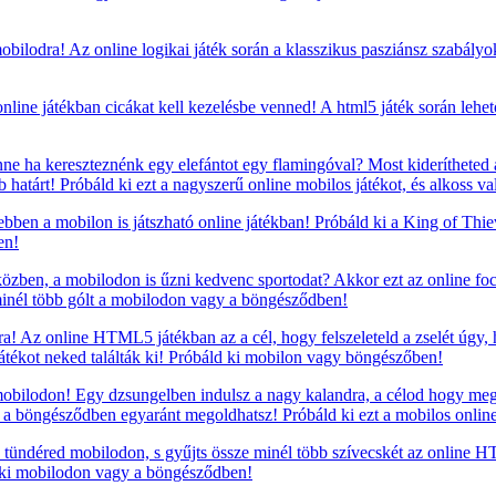
bilodra! Az online logikai játék során a klasszikus pasziánsz szabályo
nline játékban cicákat kell kezelésbe venned! A html5 játék során lehető
e ha kereszteznénk egy elefántot egy flamingóval? Most kiderítheted a
atárt! Próbáld ki ezt a nagyszerű online mobilos játékot, és alkoss va
 ebben a mobilon is játszható online játékban! Próbáld ki a King of Thi
en!
özben, a mobilodon is űzni kedvenc sportodat? Akkor ezt az online foci
minél több gólt a mobilodon vagy a böngésződben!
ra! Az online HTML5 játékban az a cél, hogy felszeleteld a zselét úgy
 játékot neked találták ki! Próbáld ki mobilon vagy böngészőben!
mobilodon! Egy dzsungelben indulsz a nagy kalandra, a célod hogy meg
y a böngésződben egyaránt megoldhatsz! Próbáld ki ezt a mobilos online
 tündéred mobilodon, s gyűjts össze minél több szívecskét az online 
d ki mobilodon vagy a böngésződben!