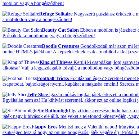
mobilon vagy a böngésződben!
Refuge Solitaire
Nagyszerű pasziánsz érkezett a mo
a mobilodon vagy a böngésződben!
Beauty Cat Salon
Ebben a mobilon is játszható o
Próbáld ki a mobilodon, vagy a böngésződben!
Doodle Creatures
Gondolkodtál már azon mi lenn
online HTML5 játékban! A képzeletednek csak a mobilod akksija szab h
King of Thieves
Kerülj ki csapdákat, lopj aranyat
alkotása! Válj a leggazdagabb tolvajjá a mobilodon vagy böngésződb
Football Tricks
Focilázban égsz? Szeretnél menet k
csapatodat, bajnokságot nyerni, kupákat a magasba emelni! Szerezz 
Jelly Slice
Igazán mókás logikai játék érkezett a mobilod
Egyáltalán nem az! Ha kihívást szeretnél, akkor ezt az online logikai
Sir Bottomtight
Igazi kincskeresésre indulhatsz a 
játék nagy kihívások elé állít, melyeket a telefonod képernyőjén, vag
Flappy Eros
Mentsd meg a Valentin napot! Irányítsd a
szükséged lesz rá hogy az online böngészős játék végére érj! Próbál