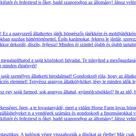
t, kifutót és fedeztesd is őket, hadd szaporodjon az állomány! Játssz vel
Ez a nagyszerű állatkertes játék böngészős játékként és mobiljátékként
okban gazdag háttértörténettel. Építs karámokat, fektess le járdát, szere
kor dekorálj, díszíts, fejlessz! Minden új szinttel újabb és újabb tarta
megalapíthatod a saját középkori falvadat. Te irányítod a mezőgazdaság
ág minden élményét!
saját személyes állatkerti birodalmad! Gondoskodj róla, hogy az állatke
rációs elemmel! Tenyéssz aranyos állatkölyköket, légy te minden idők leg
sz egy saját farmod, sok aranyos állattal, gyümölcsösökkel? Itt az idő,
ességei. Igen, a te lovastanyádé, mert a vidám Horse Farm lovas böngés
szálláshelyeket is a vendégek számára és gondoskodj a finomságokkal va
t, kifutót és fedeztesd is őket, hadd szaporodjon az állomány! Játssz vel
tasztikus: A tudósok végre visszahozták a dínókat az életbe! Már csak