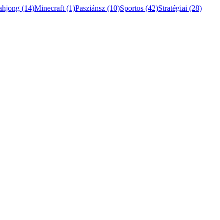
ahjong
(14)
Minecraft
(1)
Pasziánsz
(10)
Sportos
(42)
Stratégiai
(28)