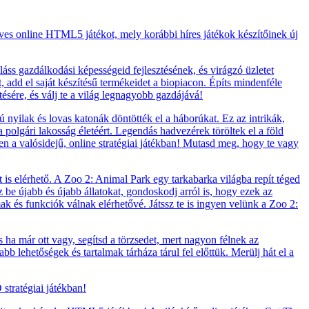
eves online HTML5 játékot, mely korábbi híres játékok készítőinek új
áss gazdálkodási képességeid fejlesztésének, és virágzó üzletet
t, add el saját készítésű termékeidet a biopiacon. Építs mindenféle
tésére, és válj te a világ legnagyobb gazdájává!
nyilak és lovas katonák döntötték el a háborúkat. Ez az intrikák,
polgári lakosság életéért. Legendás hadvezérek töröltek el a föld
en a valósidejű, online stratégiai játékban! Mutasd meg, hogy te vagy
 is elérhető. A Zoo 2: Animal Park egy tarkabarka világba repít téged
zz be újabb és újabb állatokat, gondoskodj arról is, hogy ezek az
lmak és funkciók válnak elérhetővé. Játssz te is ingyen velünk a Zoo 2:
a már ott vagy, segítsd a törzsedet, mert nagyon félnek az
b lehetőségek és tartalmak tárháza tárul fel előttük. Merülj hát el a
stratégiai játékban!