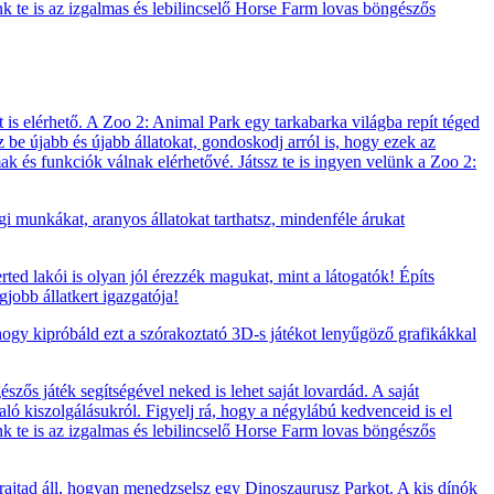
ünk te is az izgalmas és lebilincselő Horse Farm lovas böngészős
 is elérhető. A Zoo 2: Animal Park egy tarkabarka világba repít téged
zz be újabb és újabb állatokat, gondoskodj arról is, hogy ezek az
lmak és funkciók válnak elérhetővé. Játssz te is ingyen velünk a Zoo 2:
i munkákat, aranyos állatokat tarthatsz, mindenféle árukat
rted lakói is olyan jól érezzék magukat, mint a látogatók! Építs
jobb állatkert igazgatója!
 hogy kipróbáld ezt a szórakoztató 3D-s játékot lenyűgöző grafikákkal
zős játék segítségével neked is lehet saját lovardád. A saját
ló kiszolgálásukról. Figyelj rá, hogy a négylábú kedvenceid is el
ünk te is az izgalmas és lebilincselő Horse Farm lovas böngészős
 rajtad áll, hogyan menedzselsz egy Dinoszaurusz Parkot. A kis dínók