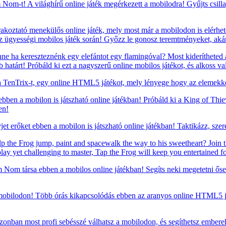
om-t! A világhírű online játék megérkezett a mobilodra! Gyűjts csillagok
oztató menekülős online játék, mely most már a mobilodon is elérhető!
z ügyességi mobilos játék során! Győzz le gonosz teremtményeket, ak
e ha kereszteznénk egy elefántot egy flamingóval? Most kiderítheted a
atárt! Próbáld ki ezt a nagyszerű online mobilos játékot, és alkoss va
TenTrix-t, egy online HTML5 játékot, mely lényege hogy az elemekkel
 ebben a mobilon is játszható online játékban! Próbáld ki a King of Thi
en!
t erőket ebben a mobilon is játszható online játékban! Taktikázz, szere
p the Frog jump, paint and spacewalk the way to his sweetheart? Join t
play yet challenging to master, Tap the Frog will keep you entertained fo
om társa ebben a mobilos online játékban! Segíts neki megetetni ősei
mobilodon! Több órás kikapcsolódás ebben az aranyos online HTML5 ját
zonban most profi sebésszé válhatsz a mobilodon, és segíthetsz embere