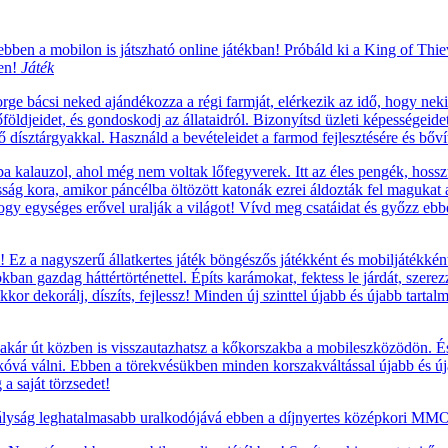
 ebben a mobilon is játszható online játékban! Próbáld ki a King of Thi
ben!
Játék
e bácsi neked ajándékozza a régi farmját, elérkezik az idő, hogy nekil
földjeidet, és gondoskodj az állataidról. Bizonyítsd üzleti képességeide
ző dísztárgyakkal. Használd a bevételeidet a farmod fejlesztésére és bőví
 kalauzol, ahol még nem voltak lőfegyverek. Itt az éles pengék, hosszú 
g kora, amikor páncélba öltözött katonák ezrei áldozták fel magukat a 
 hogy egységes erővel uralják a világot! Vívd meg csatáidat és győzz ebb
Ez a nagyszerű állatkertes játék böngészős játékként és mobiljátékként
okban gazdag háttértörténettel. Építs karámokat, fektess le járdát, szere
kor dekorálj, díszíts, fejlessz! Minden új szinttel újabb és újabb tarta
ár út közben is visszautazhatsz a kőkorszakba a mobileszközödön. És h
kóvá válni. Ebben a törekvésükben minden korszakváltással újabb és újab
a saját törzsedet!
ályság leghatalmasabb uralkodójává ebben a díjnyertes középkori MMO 