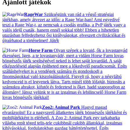
Ajánlott játékok
RageWar
Szükségünk van rád a végső stratégiai
játékban, amely átvezet az időn: a Rage War-ban! Ami egyedivé
teszi a Rage War-t, az nemcsak a csodás grafika, a PvP játék vagy a
valós idejű csaták, hanem ennél sokkal több! Ebben a hihetetlen
utazásban felfedezhetsz ősi királyságokat, elveszett civilizációkat és
újraírhatod a történelmet!
Játék
Horse Farm
Olyan szépek a lovaid, ők a lovastanyád
ékességei. Igen, a te lovastanyádé, mert a vidám Horse Farm lovas
böngészős játék segítségével neked is lehet saját lovardád. A saját
elképzeléseid alapján építheted meg a lókedvelő paradicsomát. Építs
szálláshelyeket is a vendégek számára és gondoskodj a
finomságokkal való kiszolgálásukról. Figyelj rá, hogy a négylábú
kedvenceid is el legyenek látva. Tarts minél több lófajtát, biztosíts a
számukra abrakot, kifutót és fedeztesd is őket, hadd szaporodjon az
állomány! Játssz velünk te is az izgalmas és lebilincselő Horse Farm
lovas böngészős játékkal!
Zoo2: Animal Park
Hagyd magad
elvarázsolni! Ez a nagyszerű állatkertes játék böngészős játékként és
mobiljátékként is elérhető. A Zoo 2: Animal Park egy tarkabarka
világba repít téged telis-tele cukibbnál cukibb állatokkal, izgalmas
kihívásokkal, fordulatokban gazdag háttértörténettel. Építs