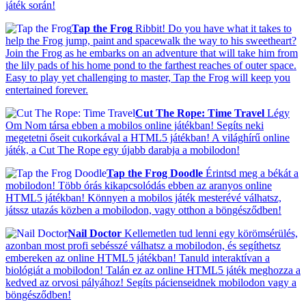
játék során!
Tap the Frog
Ribbit! Do you have what it takes to
help the Frog jump, paint and spacewalk the way to his sweetheart?
Join the Frog as he embarks on an adventure that will take him from
the lily pads of his home pond to the farthest reaches of outer space.
Easy to play yet challenging to master, Tap the Frog will keep you
entertained forever.
Cut The Rope: Time Travel
Légy
Om Nom társa ebben a mobilos online játékban! Segíts neki
megetetni őseit cukorkával a HTML5 játékban! A világhírű online
játék, a Cut The Rope egy újabb darabja a mobilodon!
Tap the Frog Doodle
Érintsd meg a békát a
mobilodon! Több órás kikapcsolódás ebben az aranyos online
HTML5 játékban! Könnyen a mobilos játék mesterévé válhatsz,
játssz utazás közben a mobilodon, vagy otthon a böngésződben!
Nail Doctor
Kellemetlen tud lenni egy körömsérülés,
azonban most profi sebésszé válhatsz a mobilodon, és segíthetsz
embereken az online HTML5 játékban! Tanuld interaktívan a
biológiát a mobilodon! Talán ez az online HTML5 játék meghozza a
kedved az orvosi pályához! Segíts pácienseidnek mobilodon vagy a
böngésződben!