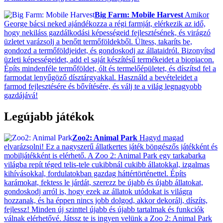
Big Farm: Mobile Harvest
Amikor
George bácsi neked ajándékozza a régi farmját, elérkezik az idő,
hogy nekiláss gazdálkodási képességeid fejlesztésének, és virágzó
üzletet varázsolj a benőtt termőföldekből. Ültess, takaríts be,
gondozd a termőföldjeidet, és gondoskodj az állataidról. Bizonyítsd
üzleti képességeidet, add el saját készítésű termékeidet a biopiacon.
Építs mindenféle termőföldet, ólt és termelőépületet, és díszítsd fel a
farmodat lenyűgöző dísztárgyakkal. Használd a bevételeidet a
farmod fejlesztésére és bővítésére, és válj te a világ legnagyobb
gazdájává!
Legújabb játékok
Zoo2: Animal Park
Hagyd magad
elvarázsolni! Ez a nagyszerű állatkertes játék böngészős játékként és
mobiljátékként is elérhető. A Zoo 2: Animal Park egy tarkabarka
világba repít téged telis-tele cukibbnál cukibb állatokkal, izgalmas
kihívásokkal, fordulatokban gazdag háttértörténettel. Építs
karámokat, fektess le járdát, szerezz be újabb és újabb állatokat,
gondoskodj arról is, hogy ezek az állatok utódokat is világra
hozzanak, és ha éppen nincs jobb dolgod, akkor dekorálj, díszíts,
fejlessz! Minden új szinttel újabb és újabb tartalmak és funkciók
válnak elérhetővé. Játssz te is ingyen velünk a Zoo 2: Animal Park