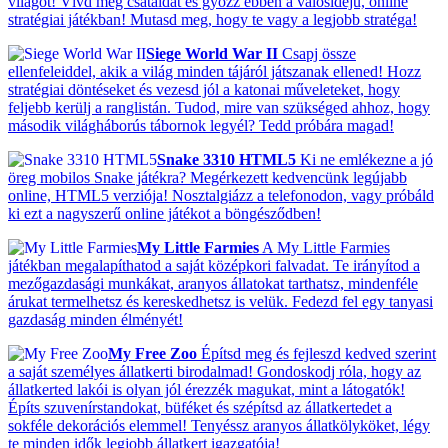
világot! Vívd meg csatáidat és győzz ebben a valósidejű, online
stratégiai játékban! Mutasd meg, hogy te vagy a legjobb stratéga!
Siege World War II
Csapj össze
ellenfeleiddel, akik a világ minden tájáról játszanak ellened! Hozz
stratégiai döntéseket és vezesd jól a katonai műveleteket, hogy
feljebb kerülj a ranglistán. Tudod, mire van szükséged ahhoz, hogy
második világháborús tábornok legyél? Tedd próbára magad!
Snake 3310 HTML5
Ki ne emlékezne a jó
öreg mobilos Snake játékra? Megérkezett kedvencünk legújabb
online, HTML5 verziója! Nosztalgiázz a telefonodon, vagy próbáld
ki ezt a nagyszerű online játékot a böngésződben!
My Little Farmies
A My Little Farmies
játékban megalapíthatod a saját középkori falvadat. Te irányítod a
mezőgazdasági munkákat, aranyos állatokat tarthatsz, mindenféle
árukat termelhetsz és kereskedhetsz is velük. Fedezd fel egy tanyasi
gazdaság minden élményét!
My Free Zoo
Építsd meg és fejleszd kedved szerint
a saját személyes állatkerti birodalmad! Gondoskodj róla, hogy az
állatkerted lakói is olyan jól érezzék magukat, mint a látogatók!
Építs szuvenírstandokat, büféket és szépítsd az állatkertedet a
sokféle dekorációs elemmel! Tenyéssz aranyos állatkölyköket, légy
te minden idők legjobb állatkert igazgatója!