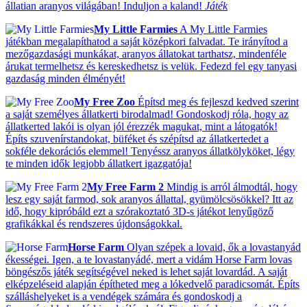
állatian aranyos világában! Induljon a kaland!
Játék
My Little Farmies
A My Little Farmies
játékban megalapíthatod a saját középkori falvadat. Te irányítod a
mezőgazdasági munkákat, aranyos állatokat tarthatsz, mindenféle
árukat termelhetsz és kereskedhetsz is velük. Fedezd fel egy tanyasi
gazdaság minden élményét!
My Free Zoo
Építsd meg és fejleszd kedved szerint
a saját személyes állatkerti birodalmad! Gondoskodj róla, hogy az
állatkerted lakói is olyan jól érezzék magukat, mint a látogatók!
Építs szuvenírstandokat, büféket és szépítsd az állatkertedet a
sokféle dekorációs elemmel! Tenyéssz aranyos állatkölyköket, légy
te minden idők legjobb állatkert igazgatója!
My Free Farm 2
Mindig is arról álmodtál, hogy
lesz egy saját farmod, sok aranyos állattal, gyümölcsösökkel? Itt az
idő, hogy kipróbáld ezt a szórakoztató 3D-s játékot lenyűgöző
grafikákkal és rendszeres újdonságokkal.
Horse Farm
Olyan szépek a lovaid, ők a lovastanyád
ékességei. Igen, a te lovastanyádé, mert a vidám Horse Farm lovas
böngészős játék segítségével neked is lehet saját lovardád. A saját
elképzeléseid alapján építheted meg a lókedvelő paradicsomát. Építs
szálláshelyeket is a vendégek számára és gondoskodj a