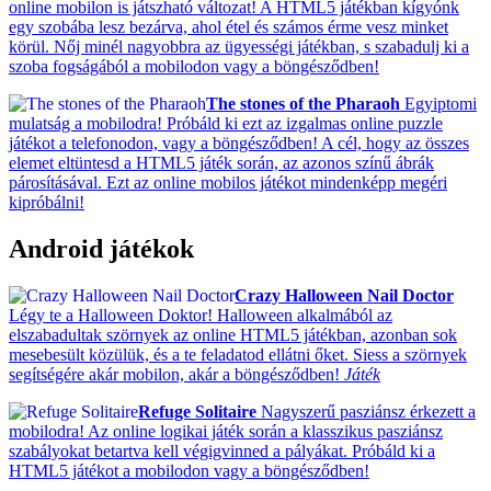
online mobilon is játszható változat! A HTML5 játékban kígyónk
egy szobába lesz bezárva, ahol étel és számos érme vesz minket
körül. Nőj minél nagyobbra az ügyességi játékban, s szabadulj ki a
szoba fogságából a mobilodon vagy a böngésződben!
The stones of the Pharaoh
Egyiptomi
mulatság a mobilodra! Próbáld ki ezt az izgalmas online puzzle
játékot a telefonodon, vagy a böngésződben! A cél, hogy az összes
elemet eltüntesd a HTML5 játék során, az azonos színű ábrák
párosításával. Ezt az online mobilos játékot mindenképp megéri
kipróbálni!
Android játékok
Crazy Halloween Nail Doctor
Légy te a Halloween Doktor! Halloween alkalmából az
elszabadultak szörnyek az online HTML5 játékban, azonban sok
mesebesült közülük, és a te feladatod ellátni őket. Siess a szörnyek
segítségére akár mobilon, akár a böngésződben!
Játék
Refuge Solitaire
Nagyszerű pasziánsz érkezett a
mobilodra! Az online logikai játék során a klasszikus pasziánsz
szabályokat betartva kell végigvinned a pályákat. Próbáld ki a
HTML5 játékot a mobilodon vagy a böngésződben!