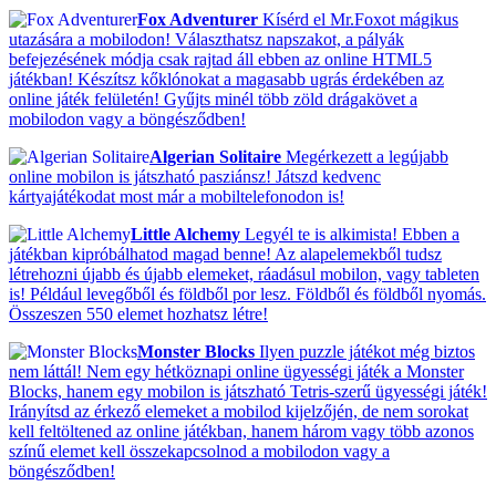
Fox Adventurer
Kísérd el Mr.Foxot mágikus
utazására a mobilodon! Választhatsz napszakot, a pályák
befejezésének módja csak rajtad áll ebben az online HTML5
játékban! Készítsz kőklónokat a magasabb ugrás érdekében az
online játék felületén! Gyűjts minél több zöld drágakövet a
mobilodon vagy a böngésződben!
Algerian Solitaire
Megérkezett a legújabb
online mobilon is játszható pasziánsz! Játszd kedvenc
kártyajátékodat most már a mobiltelefonodon is!
Little Alchemy
Legyél te is alkimista! Ebben a
játékban kipróbálhatod magad benne! Az alapelemekből tudsz
létrehozni újabb és újabb elemeket, ráadásul mobilon, vagy tableten
is! Például levegőből és földből por lesz. Földből és földből nyomás.
Összeszen 550 elemet hozhatsz létre!
Monster Blocks
Ilyen puzzle játékot még biztos
nem láttál! Nem egy hétköznapi online ügyességi játék a Monster
Blocks, hanem egy mobilon is játszható Tetris-szerű ügyességi játék!
Irányítsd az érkező elemeket a mobilod kijelzőjén, de nem sorokat
kell feltöltened az online játékban, hanem három vagy több azonos
színű elemet kell összekapcsolnod a mobilodon vagy a
böngésződben!