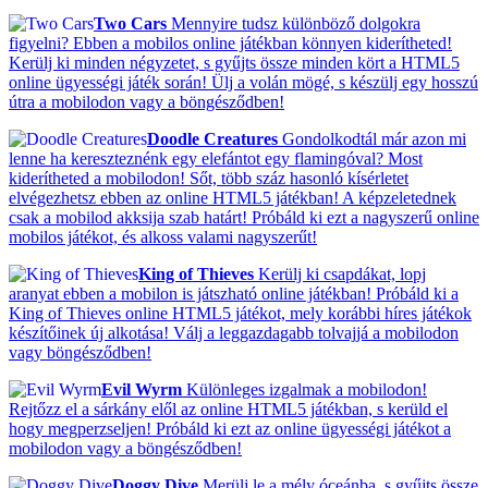
Two Cars
Mennyire tudsz különböző dolgokra
figyelni? Ebben a mobilos online játékban könnyen kiderítheted!
Kerülj ki minden négyzetet, s gyűjts össze minden kört a HTML5
online ügyességi játék során! Ülj a volán mögé, s készülj egy hosszú
útra a mobilodon vagy a böngésződben!
Doodle Creatures
Gondolkodtál már azon mi
lenne ha kereszteznénk egy elefántot egy flamingóval? Most
kiderítheted a mobilodon! Sőt, több száz hasonló kísérletet
elvégezhetsz ebben az online HTML5 játékban! A képzeletednek
csak a mobilod akksija szab határt! Próbáld ki ezt a nagyszerű online
mobilos játékot, és alkoss valami nagyszerűt!
King of Thieves
Kerülj ki csapdákat, lopj
aranyat ebben a mobilon is játszható online játékban! Próbáld ki a
King of Thieves online HTML5 játékot, mely korábbi híres játékok
készítőinek új alkotása! Válj a leggazdagabb tolvajjá a mobilodon
vagy böngésződben!
Evil Wyrm
Különleges izgalmak a mobilodon!
Rejtőzz el a sárkány elől az online HTML5 játékban, s kerüld el
hogy megperzseljen! Próbáld ki ezt az online ügyességi játékot a
mobilodon vagy a böngésződben!
Doggy Dive
Merülj le a mély óceánba, s gyűjts össze