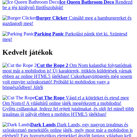
Ice Queen Bathroom Deco
Rendezd
be a jég királynő fürdőszobáját!
Burger Clicker
Csináld meg a hamburgereket és
gazdagodj meg!
Parking Panic
Parkolási pánik tört ki. Szüntesd
meg!
Kedvelt játékok
Cut the Rope 2
Om Nom kalandjai folytatódnak
most már a mobilodon is! Új karakterek, trükkös küldetések várnak
ebben az online HTML5 játékban! Cukorkagyüjtögetés még sosem
volt ennyire szórakoztató! Próbáld ki mobilodon vagy a
böngésződben!
Játék
Cut The Rope
Vágd el a köteleket és etesd meg
Om Nom-t! A világhírű online játék megérkezett a mobilodra!
Gyűjts csillagokat, fedezz fel rejtett jutalmakat, és oldj fel minél több
izgalmas új pályát ebben a mobilos HTML5 játékban!
Dark Lands
Dark Lands, egy nagyon izgalmas és
szórakoztató menekülős online játék, mely most már a mobilodon is
elérhető! Egy horrorisztikus elemekkel átszőtt fantasy világban kell