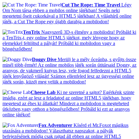
Cut The Rope: Time Travel
Légy
Om Nom társa ebben a mobilos online játékban! Segíts neki
megetetni őseit cukorkával a HTML5 játékban! A világhírű online
játék, a Cut The Rope egy újabb darabja a mobilodon!
TenTrix
Nagyszerű 3D-s élmény a mobilodra! Próbáld ki
a TenTrix-t, egy online HTML5 játékot, mely lényege hogy az
elemekkel feltöltsd a pályát! Próbáld ki mobilodon vagy a
böngésződben!
Doggy Dive
Merülj le a mély óceánba, s gyűjts össze
minél több érmét! Az online mobilos játék során útitársaid Doggy, az
aranyos, de vakmerő kutyus lesz, vele fogod felfedezni a HTML5
játék lenyűgöző világát! Számos ellenfeled lesz az ügyességi online
játék során, küzdj meg velük a mobilodon!
Cheese Lab
Ki ne szeretné a sajtot? Egérkénk szinte
imádja, ezért az lesz a feladatod az online HTML5 játékban, hogy
megetesd az éhes ki állatkát! Mindezt a mobilodon is megteheted
útközben,vagy otthon a böngésződben! Próbáld ki ezt az aranyos
online játékot!
Fox Adventurer
Kísérd el Mr.Foxot mágikus
utazására a mobilodon! Választhatsz napszakot, a pályák
befejezésének módja csak rajtad áll ebben az online HTML5