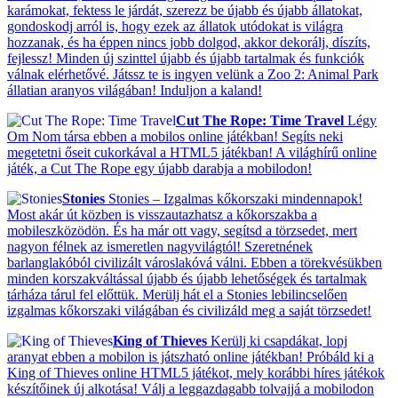
karámokat, fektess le járdát, szerezz be újabb és újabb állatokat,
gondoskodj arról is, hogy ezek az állatok utódokat is világra
hozzanak, és ha éppen nincs jobb dolgod, akkor dekorálj, díszíts,
fejlessz! Minden új szinttel újabb és újabb tartalmak és funkciók
válnak elérhetővé. Játssz te is ingyen velünk a Zoo 2: Animal Park
állatian aranyos világában! Induljon a kaland!
Cut The Rope: Time Travel
Légy
Om Nom társa ebben a mobilos online játékban! Segíts neki
megetetni őseit cukorkával a HTML5 játékban! A világhírű online
játék, a Cut The Rope egy újabb darabja a mobilodon!
Stonies
Stonies – Izgalmas kőkorszaki mindennapok!
Most akár út közben is visszautazhatsz a kőkorszakba a
mobileszközödön. És ha már ott vagy, segítsd a törzsedet, mert
nagyon félnek az ismeretlen nagyvilágtól! Szeretnének
barlanglakóból civilizált városlakóvá válni. Ebben a törekvésükben
minden korszakváltással újabb és újabb lehetőségek és tartalmak
tárháza tárul fel előttük. Merülj hát el a Stonies lebilincselően
izgalmas kőkorszaki világában és civilizáld meg a saját törzsedet!
King of Thieves
Kerülj ki csapdákat, lopj
aranyat ebben a mobilon is játszható online játékban! Próbáld ki a
King of Thieves online HTML5 játékot, mely korábbi híres játékok
készítőinek új alkotása! Válj a leggazdagabb tolvajjá a mobilodon