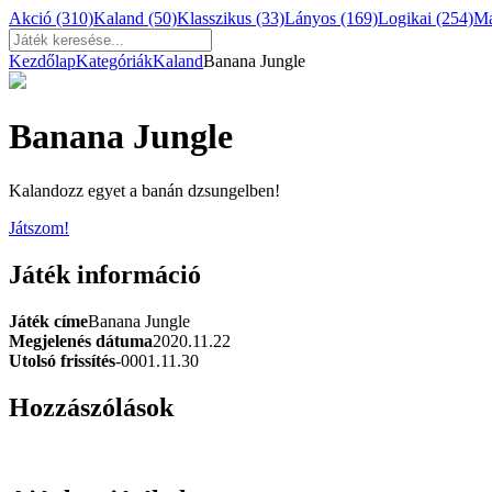
Akció
(310)
Kaland
(50)
Klasszikus
(33)
Lányos
(169)
Logikai
(254)
M
Kezdőlap
Kategóriák
Kaland
Banana Jungle
Banana Jungle
Kalandozz egyet a banán dzsungelben!
Játszom!
Játék információ
Játék címe
Banana Jungle
Megjelenés dátuma
2020.11.22
Utolsó frissítés
-0001.11.30
Hozzászólások