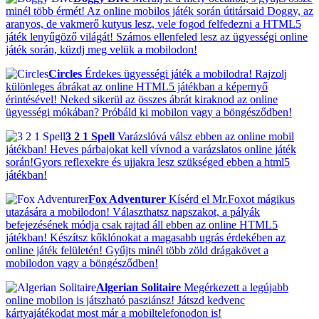
minél több érmét! Az online mobilos játék során útitársaid Doggy, az
aranyos, de vakmerő kutyus lesz, vele fogod felfedezni a HTML5
játék lenyűgöző világát! Számos ellenfeled lesz az ügyességi online
játék során, küzdj meg velük a mobilodon!
Circles
Érdekes ügyességi játék a mobilodra! Rajzolj
különleges ábrákat az online HTML5 játékban a képernyő
érintésével! Neked sikerül az összes ábrát kiraknod az online
ügyességi mókában? Próbáld ki mobilon vagy a böngésződben!
3 2 1 Spell
Varázslóvá válsz ebben az online mobil
játékban! Heves párbajokat kell vívnod a varázslatos online játék
során!Gyors reflexekre és ujjakra lesz szükséged ebben a html5
játékban!
Fox Adventurer
Kísérd el Mr.Foxot mágikus
utazására a mobilodon! Választhatsz napszakot, a pályák
befejezésének módja csak rajtad áll ebben az online HTML5
játékban! Készítsz kőklónokat a magasabb ugrás érdekében az
online játék felületén! Gyűjts minél több zöld drágakövet a
mobilodon vagy a böngésződben!
Algerian Solitaire
Megérkezett a legújabb
online mobilon is játszható pasziánsz! Játszd kedvenc
kártyajátékodat most már a mobiltelefonodon is!