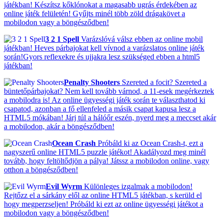
játékban! Készítsz kőklónokat a magasabb ugrás érdekében az
online játék felületén! Gyűjts minél több zöld drágakövet a
mobilodon vagy a böngésződben!
3 2 1 Spell
Varázslóvá válsz ebben az online mobil
játékban! Heves párbajokat kell vívnod a varázslatos online játék
során!Gyors reflexekre és ujjakra lesz szükséged ebben a html5
játékban!
Penalty Shooters
Szereted a focit? Szereted a
büntetőpárbajokat? Nem kell tovább várnod, a 11-esek megérkeztek
a mobilodra is! Az online ügyességi játék során te választhatod ki
csapatod, azonban a fő ellenfeled a másik csapat kapusa lesz a
HTML5 mókában! Járj túl a hálóőr eszén, nyerd meg a meccset akár
a mobilodon, akár a böngésződben!
Ocean Crash
Próbáld ki az Ocean Crash-t, ezt a
nagyszerű online HTML5 puzzle játékot! Akadályozd meg minél
tovább, hogy feltöltődjön a pálya! Játssz a mobilodon online, vagy
otthon a böngésződben!
Evil Wyrm
Különleges izgalmak a mobilodon!
Rejtőzz el a sárkány elől az online HTML5 játékban, s kerüld el
hogy megperzseljen! Próbáld ki ezt az online ügyességi játékot a
mobilodon vagy a böngésződben!