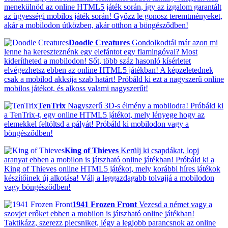
menekülnöd az online HTML5 játék során, így az izgalom garantált
az ügyességi mobilos játék során! Győzz le gonosz teremtményeket,
akár a mobilodon útközben, akár otthon a böngésződben!
Doodle Creatures
Gondolkodtál már azon mi
lenne ha kereszteznénk egy elefántot egy flamingóval? Most
kiderítheted a mobilodon! Sőt, több száz hasonló kísérletet
elvégezhetsz ebben az online HTML5 játékban! A képzeletednek
csak a mobilod akksija szab határt! Próbáld ki ezt a nagyszerű online
mobilos játékot, és alkoss valami nagyszerűt!
TenTrix
Nagyszerű 3D-s élmény a mobilodra! Próbáld ki
a TenTrix-t, egy online HTML5 játékot, mely lényege hogy az
elemekkel feltöltsd a pályát! Próbáld ki mobilodon vagy a
böngésződben!
King of Thieves
Kerülj ki csapdákat, lopj
aranyat ebben a mobilon is játszható online játékban! Próbáld ki a
King of Thieves online HTML5 játékot, mely korábbi híres játékok
készítőinek új alkotása! Válj a leggazdagabb tolvajjá a mobilodon
vagy böngésződben!
1941 Frozen Front
Vezesd a német vagy a
szovjet erőket ebben a mobilon is játszható online játékban!
Taktikázz, szerezz plecsniket, légy a legjobb parancsnok az online