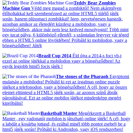
Teddy Bear Zombies
Machine Gun
Védd meg magad a zombiktól! Nem akármilyen
élőholtakkal kell szembenézned az online HTML5 túlélő játék
során, hanem plüssmaci zombikkal! Igen, nevetségesen hangzik,
azonban amikor az életedért küzdesz a mobilodon, vagy a
böngésződben, akkor már nem lesz kedved mosolyogni! Több mint
egy tucat pálya, 6 különböző ellenfél, s számtalan fegyver vár téged
ebben a HTML5 online lövöldében! Próbáld ki mobilodon, vagy a
böngésződben!
Játék
Brazil Cup 2014
Éld újra a 2014-s foci vb-t
ezzel az online játékkal a mobilodon vagy a böngésződben! Az
egyik legjobb html5 focis játék !
The stones of the Pharaoh
Egyiptomi
mulatság a mobilodra! Próbáld ki ezt az izgalmas online puzzle
játékot a telefonodon, vagy a böngésződben! A cél, hogy az összes
elemet eltüntesd a HTML5 játék során, az azonos színű ábrák
párosításával. Ezt az online mobilos játékot mindenképp megéri
kipróbálni!
Basketball Master
Megérkezett a Basketball
Master , egy vadonatúj mobilon is játszható online játék! A cél, hogy
a labdát a kosárba juttasd, és ezáltal minél több pontot zsebelj be a
html5 játék során! Próbáld ki Androidon, vagy iOS rendszerben!