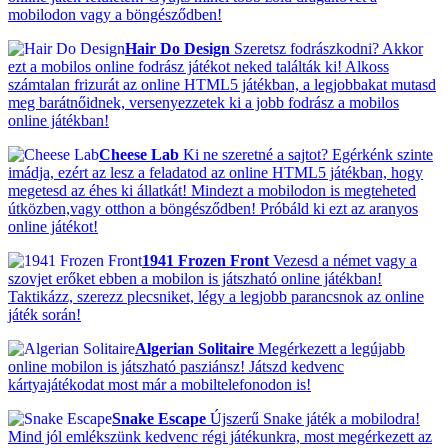
mobilodon vagy a böngésződben!
Hair Do Design
Szeretsz fodrászkodni? Akkor
ezt a mobilos online fodrász játékot neked találták ki! Alkoss
számtalan frizurát az online HTML5 játékban, a legjobbakat mutasd
meg barátnőidnek, versenyezzetek ki a jobb fodrász a mobilos
online játékban!
Cheese Lab
Ki ne szeretné a sajtot? Egérkénk szinte
imádja, ezért az lesz a feladatod az online HTML5 játékban, hogy
megetesd az éhes ki állatkát! Mindezt a mobilodon is megteheted
útközben,vagy otthon a böngésződben! Próbáld ki ezt az aranyos
online játékot!
1941 Frozen Front
Vezesd a német vagy a
szovjet erőket ebben a mobilon is játszható online játékban!
Taktikázz, szerezz plecsniket, légy a legjobb parancsnok az online
játék során!
Algerian Solitaire
Megérkezett a legújabb
online mobilon is játszható pasziánsz! Játszd kedvenc
kártyajátékodat most már a mobiltelefonodon is!
Snake Escape
Újszerű Snake játék a mobilodra!
Mind jól emlékszünk kedvenc régi játékunkra, most megérkezett az