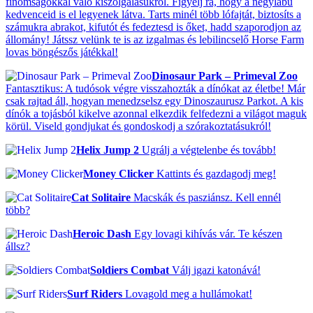
finomságokkal való kiszolgálásukról. Figyelj rá, hogy a négylábú
kedvenceid is el legyenek látva. Tarts minél több lófajtát, biztosíts a
számukra abrakot, kifutót és fedeztesd is őket, hadd szaporodjon az
állomány! Játssz velünk te is az izgalmas és lebilincselő Horse Farm
lovas böngészős játékkal!
Dinosaur Park – Primeval Zoo
Fantasztikus: A tudósok végre visszahozták a dínókat az életbe! Már
csak rajtad áll, hogyan menedzselsz egy Dinoszaurusz Parkot. A kis
dínók a tojásból kikelve azonnal elkezdik felfedezni a világot maguk
körül. Viseld gondjukat és gondoskodj a szórakoztatásukról!
Helix Jump 2
Ugrálj a végtelenbe és tovább!
Money Clicker
Kattints és gazdagodj meg!
Cat Solitaire
Macskák és pasziánsz. Kell ennél
több?
Heroic Dash
Egy lovagi kihívás vár. Te készen
állsz?
Soldiers Combat
Válj igazi katonává!
Surf Riders
Lovagold meg a hullámokat!