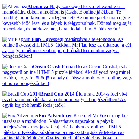
Alienanza
Nagy szükséged lesz a reflexeidre és a
memóriádra ebben a mobilon is játszható online játékban! Te
meddig tudod követni az idegeneket? Az online játék során egyre
kevesebb időd lesz, és a képek is felgyorsulnak. Döntsd meg saját
rekordodat, és mérkőzz meg barátaiddal a html5 játék során!
Mr Flap
Ügyeskedj madárkával a telefonodon! Az
online ügyességi HTML5 játékban Mr.Flap lesz az útitársad, a cél
az, hogy minél messzebb repülj! Próbáld ki mobilon vagy a
böngésződben!
Ocean Crash
Próbáld ki az Ocean Crash-t, ezt a
nagyszerű online HTML5 puzzle játékot! Akadályozd meg minél
tovább, hogy feltöltődjön a pálya! Játssz a mobilodon online, vagy
otthon a böngésződben!
Brazil Cup 2014
Éld újra a 2014-s foci vb-t
ezzel az online játékkal a mobilodon vagy a böngésződben! Az
egyik legjobb html5 focis játék !
Fox Adventurer
Kísérd el Mr.Foxot mágikus
utazására a mobilodon! Választhatsz napszakot, a pályák
befejezésének módja csak rajtad áll ebben az online HTML5
játékban! Készítsz kőklónokat a magasabb ugrás érdekében az
online játék felületén! Gyűjts minél több zöld drágakövet a