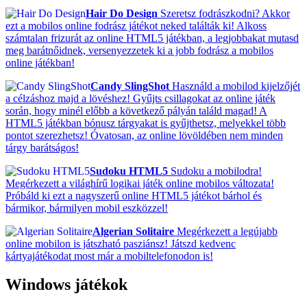
Hair Do Design
Szeretsz fodrászkodni? Akkor
ezt a mobilos online fodrász játékot neked találták ki! Alkoss
számtalan frizurát az online HTML5 játékban, a legjobbakat mutasd
meg barátnőidnek, versenyezzetek ki a jobb fodrász a mobilos
online játékban!
Candy SlingShot
Használd a mobilod kijelzőjét
a célzáshoz majd a lövéshez! Gyűjts csillagokat az online játék
során, hogy minél előbb a következő pályán találd magad! A
HTML5 játékban bónusz tárgyakat is gyűjthetsz, melyekkel több
pontot szerezhetsz! Óvatosan, az online lövöldében nem minden
tárgy barátságos!
Sudoku HTML5
Sudoku a mobilodra!
Megérkezett a világhírű logikai játék online mobilos változata!
Próbáld ki ezt a nagyszerű online HTML5 játékot bárhol és
bármikor, bármilyen mobil eszközzel!
Algerian Solitaire
Megérkezett a legújabb
online mobilon is játszható pasziánsz! Játszd kedvenc
kártyajátékodat most már a mobiltelefonodon is!
Windows játékok