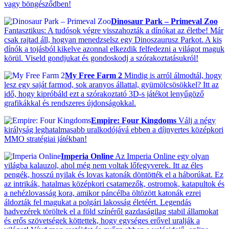
vagy böngésződben!
Dinosaur Park – Primeval Zoo
Fantasztikus: A tudósok végre visszahozták a dínókat az életbe! Már
csak rajtad áll, hogyan menedzselsz egy Dinoszaurusz Parkot. A kis
dínók a tojásból kikelve azonnal elkezdik felfedezni a világot maguk
körül. Viseld gondjukat és gondoskodj a szórakoztatásukról!
My Free Farm 2
Mindig is arról álmodtál, hogy
lesz egy saját farmod, sok aranyos állattal, gyümölcsösökkel? Itt az
idő, hogy kipróbáld ezt a szórakoztató 3D-s játékot lenyűgöző
grafikákkal és rendszeres újdonságokkal.
Empire: Four Kingdoms
Válj a négy
királyság leghatalmasabb uralkodójává ebben a díjnyertes középkori
MMO stratégiai játékban!
Imperia Online
Az Imperia Online egy olyan
világba kalauzol, ahol még nem voltak lőfegyverek. Itt az éles
pengék, hosszú nyilak és lovas katonák döntötték el a háborúkat. Ez
az intrikák, hatalmas középkori csatamezők, ostromok, katapultok és
a nehézlovasság kora, amikor páncélba öltözött katonák ezrei
áldozták fel magukat a polgári lakosság életéért. Legendás
hadvezérek töröltek el a föld színéről gazdaságilag stabil államokat
és erős szövetségek köttettek, hogy egységes erővel uralják a