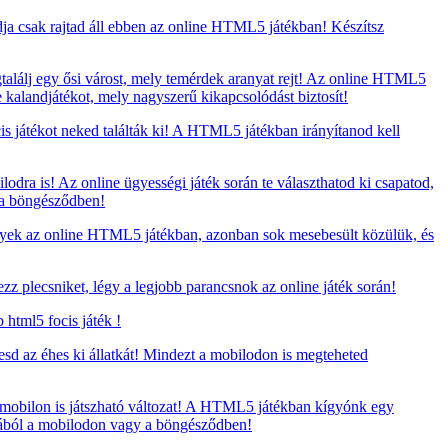
ja csak rajtad áll ebben az online HTML5 játékban! Készítsz
találj egy ősi várost, mely temérdek aranyat rejt! Az online HTML5
 kalandjátékot, mely nagyszerű kikapcsolódást biztosít!
s játékot neked találták ki! A HTML5 játékban irányítanod kell
dra is! Az online ügyességi játék során te választhatod ki csapatod,
 a böngésződben!
yek az online HTML5 játékban, azonban sok mesebesült közülük, és
zz plecsniket, légy a legjobb parancsnok az online játék során!
html5 focis játék !
esd az éhes ki állatkát! Mindezt a mobilodon is megteheted
 mobilon is játszható változat! A HTML5 játékban kígyónk egy
ágából a mobilodon vagy a böngésződben!