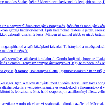
reg mobilos Snake játékra? Megérkezett kedvencünk legújabb online, H
Ez a nagyszerű állatkertes játék böngészős játékként és mobiljátékként
okban gazdag háttértörténettel. Építs karámokat, fektess le járdát, szere
kor dekorálj, díszíts, fejlessz! Minden új szinttel újabb és újabb tarta
megalapíthatod a saját középkori falvadat. Te irányítod a mezőgazdaság
ág minden élményét!
saját személyes állatkerti birodalmad! Gondoskodj róla, hogy az állatke
rációs elemmel! Tenyéssz aranyos állatkölyköket, légy te minden idők leg
sz egy saját farmod, sok aranyos állattal, gyümölcsösökkel? Itt az idő,
ességei. Igen, a te lovastanyádé, mert a vidám Horse Farm lovas böngés
szálláshelyeket is a vendégek számára és gondoskodj a finomságokkal va
t, kifutót és fedeztesd is őket, hadd szaporodjon az állomány! Játssz vel
tasztikus: A tudósok végre visszahozták a dínókat az életbe! Már csak