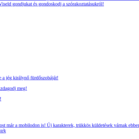
 Viseld gondjukat és gondoskodj a szórakoztatásukról!
a jég királynő fürdőszobáját!
azdagodj meg!
!
t már a mobilodon is! Új karakterek, trükkös küldetések várnak ebb
ték