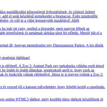
áss gazdálkodási képességeid fejlesztésének, és virágzó üzletet
t, add el saját készítésű termékeidet a biopiacon. Építs mindenféle
ítésére, és válj te a világ legnagyobb gazdájává!
Játék
a már ott vagy, segítsd a törzsedet, mert nagyon félnek az
b lehetőségek és tartalmak tárháza tárul fel előttük. Merülj hát el a
 rajtad áll, hogyan menedzselsz egy Dinoszaurusz Parkot. A kis dínók
stratégiai játékban!
 is elérhető. A Zoo 2: Animal Park egy tarkabarka világba repít téged
zz be újabb és újabb állatokat, gondoskodj arról is, hogy ezek az
lmak és funkciók válnak elérhetővé. Játssz te is ingyen velünk a Zoo 2:
t és vezesd jól a katonai műveleteket, hogy feljebb kerülj a ranglistán.
eves online HTML5 játékot, mely korábbi híres játékok készítőinek új