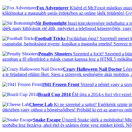
Fox Adventurer
Kísérd el Mr.Foxot mágikus utazá
kőklónokat a magasabb ugrás érdekében az online játék felületén! G
Sir Bottomtight
Igazi kincskeresésre indulhatsz a 
játék nagy kihívások elé állít, melyeket a telefonod képernyőjén, vag
Football Tricks
Focilázban égsz? Szeretnél menet k
csapatodat, bajnokságot nyerni, kupákat a magasba emelni! Szerezz 
Penalty Shooters
Szereted a focit? Szereted a bü
azonban a fő ellenfeled a másik csapat kapusa lesz a HTML5 mókában
Crazy Halloween Nail Doctor
Légy 
a te feladatod ellátni őket. Siess a szörnyek segítségére akár mobilon
1941 Frozen Front
Vezesd a német vagy a szovje
Brazil Cup 2014
Éld újra a 2014-s foci vb-t ezze
Cheese Lab
Ki ne szeretné a sajtot? Egérkénk szinte 
útközben,vagy otthon a böngésződben! Próbáld ki ezt az aranyos onlin
Snake Escape
Újszerű Snake játék a mobilodra! Min
szobába lesz bezárva, ahol étel és számos érme vesz minket körül. N