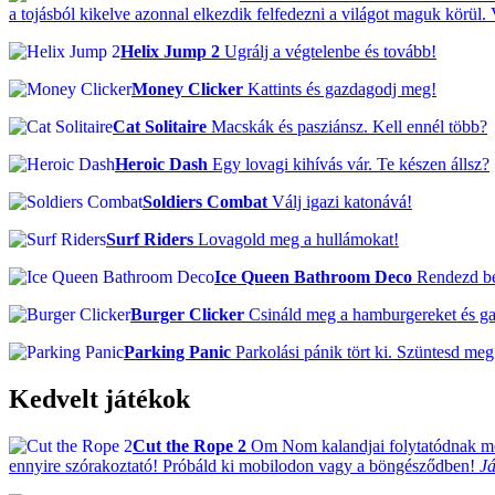
a tojásból kikelve azonnal elkezdik felfedezni a világot maguk körül.
Helix Jump 2
Ugrálj a végtelenbe és tovább!
Money Clicker
Kattints és gazdagodj meg!
Cat Solitaire
Macskák és pasziánsz. Kell ennél több?
Heroic Dash
Egy lovagi kihívás vár. Te készen állsz?
Soldiers Combat
Válj igazi katonává!
Surf Riders
Lovagold meg a hullámokat!
Ice Queen Bathroom Deco
Rendezd be 
Burger Clicker
Csináld meg a hamburgereket és g
Parking Panic
Parkolási pánik tört ki. Szüntesd meg
Kedvelt játékok
Cut the Rope 2
Om Nom kalandjai folytatódnak mos
ennyire szórakoztató! Próbáld ki mobilodon vagy a böngésződben!
Já