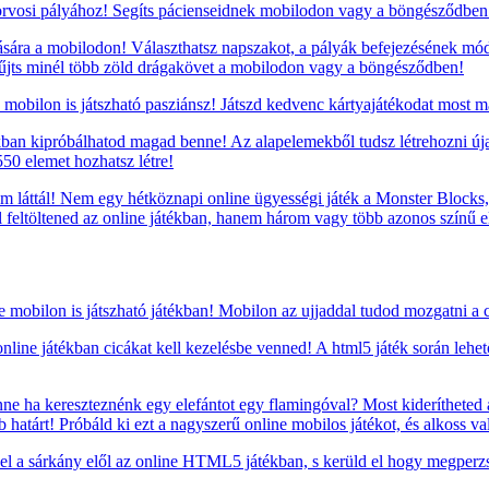
rvosi pályához! Segíts pácienseidnek mobilodon vagy a böngésződben
sára a mobilodon! Választhatsz napszakot, a pályák befejezésének mód
yűjts minél több zöld drágakövet a mobilodon vagy a böngésződben!
mobilon is játszható pasziánsz! Játszd kedvenc kártyajátékodat most m
ékban kipróbálhatod magad benne! Az alapelemekből tudsz létrehozni úja
50 elemet hozhatsz létre!
m láttál! Nem egy hétköznapi online ügyességi játék a Monster Blocks, 
ell feltöltened az online játékban, hanem három vagy több azonos szín
e mobilon is játszható játékban! Mobilon az ujjaddal tudod mozgatni 
nline játékban cicákat kell kezelésbe venned! A html5 játék során lehető
e ha kereszteznénk egy elefántot egy flamingóval? Most kiderítheted a
atárt! Próbáld ki ezt a nagyszerű online mobilos játékot, és alkoss va
 a sárkány elől az online HTML5 játékban, s kerüld el hogy megperzse