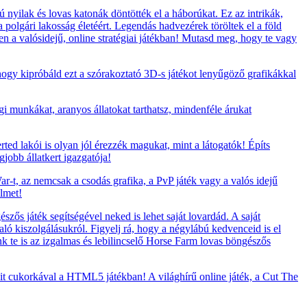
nyilak és lovas katonák döntötték el a háborúkat. Ez az intrikák,
polgári lakosság életéért. Legendás hadvezérek töröltek el a föld
en a valósidejű, online stratégiai játékban! Mutasd meg, hogy te vagy
 hogy kipróbáld ezt a szórakoztató 3D-s játékot lenyűgöző grafikákkal
i munkákat, aranyos állatokat tarthatsz, mindenféle árukat
rted lakói is olyan jól érezzék magukat, mint a látogatók! Építs
jobb állatkert igazgatója!
-t, az nemcsak a csodás grafika, a PvP játék vagy a valós idejű
elmet!
zős játék segítségével neked is lehet saját lovardád. A saját
ló kiszolgálásukról. Figyelj rá, hogy a négylábú kedvenceid is el
ünk te is az izgalmas és lebilincselő Horse Farm lovas böngészős
t cukorkával a HTML5 játékban! A világhírű online játék, a Cut The