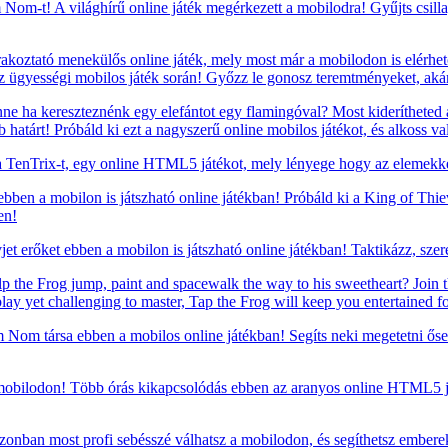
om-t! A világhírű online játék megérkezett a mobilodra! Gyűjts csillagok
oztató menekülős online játék, mely most már a mobilodon is elérhető!
z ügyességi mobilos játék során! Győzz le gonosz teremtményeket, ak
e ha kereszteznénk egy elefántot egy flamingóval? Most kiderítheted a
atárt! Próbáld ki ezt a nagyszerű online mobilos játékot, és alkoss va
TenTrix-t, egy online HTML5 játékot, mely lényege hogy az elemekkel
 ebben a mobilon is játszható online játékban! Próbáld ki a King of Thi
en!
t erőket ebben a mobilon is játszható online játékban! Taktikázz, szere
p the Frog jump, paint and spacewalk the way to his sweetheart? Join t
play yet challenging to master, Tap the Frog will keep you entertained fo
om társa ebben a mobilos online játékban! Segíts neki megetetni ősei
mobilodon! Több órás kikapcsolódás ebben az aranyos online HTML5 ját
zonban most profi sebésszé válhatsz a mobilodon, és segíthetsz embere