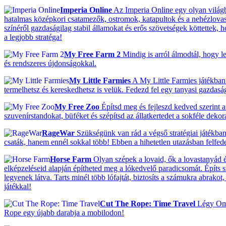
Imperia Online
Az Imperia Online egy olyan világba
hatalmas középkori csatamezők, ostromok, katapultok és a nehézlovassá
színéről gazdaságilag stabil államokat és erős szövetségek köttettek,
a legjobb stratéga!
My Free Farm 2
Mindig is arról álmodtál, hogy le
és rendszeres újdonságokkal.
My Little Farmies
A My Little Farmies játékban 
termelhetsz és kereskedhetsz is velük. Fedezd fel egy tanyasi gazdas
My Free Zoo
Építsd meg és fejleszd kedved szerint a 
szuvenírstandokat, büféket és szépítsd az állatkertedet a sokféle deko
RageWar
Szükségünk van rád a végső stratégiai játékban
csaták, hanem ennél sokkal több! Ebben a hihetetlen utazásban felfedezh
Horse Farm
Olyan szépek a lovaid, ők a lovastanyád ék
elképzeléseid alapján építheted meg a lókedvelő paradicsomát. Építs 
legyenek látva. Tarts minél több lófajtát, biztosíts a számukra abrako
játékkal!
Cut The Rope: Time Travel
Légy Om N
Rope egy újabb darabja a mobilodon!