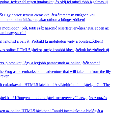
at, fedezz fel rejtett jutalmakat, és oldj fel minél több izgalmas új
 Egy horrorisztikus elemekkel átszőtt fantasy világban kell
ár a mobilodon útközben, akár otthon a böngésződben!
 mobilodon! Sőt, több száz hasonló kísérletet elvégezhetsz ebben az
lami nagyszerűt!
 feltöltsd a pályát! Próbáld ki mobilodon vagy a böngésződben!
eves online HTML5 játékot, mely korábbi híres játékok készítőinek új
zz plecsniket, légy a legjobb parancsnok az online játék során!
he Frog as he embarks on an adventure that will take him from the lily
rever.
t cukorkával a HTML5 játékban! A világhírű online játék, a Cut The
ékban! Könnyen a mobilos játék mesterévé válhatsz, játssz utazás
ken az online HTML5 játékban! Tanuld interaktívan a biológiát a