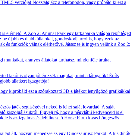
TML5 verziója! Nosztalgiázz a telefonodon, vagy próbáld ki ezt a
 is elérhető. A Zoo 2: Animal Park egy tarkabarka világba repít téged
zz be újabb és újabb állatokat, gondoskodj arról is, hogy ezek az
lmak és funkciók válnak elérhetővé. Játssz te is ingyen velünk a Zoo 2:
i munkákat, aranyos állatokat tarthatsz, mindenféle árukat
rted lakói is olyan jól érezzék magukat, mint a látogatók! Építs
jobb állatkert igazgatója!
 hogy kipróbáld ezt a szórakoztató 3D-s játékot lenyűgöző grafikákkal
zős játék segítségével neked is lehet saját lovardád. A saját
ló kiszolgálásukról. Figyelj rá, hogy a négylábú kedvenceid is el
ünk te is az izgalmas és lebilincselő Horse Farm lovas böngészős
 rajtad áll, hogyan menedzselsz egy Dinoszaurusz Parkot. A kis dínók