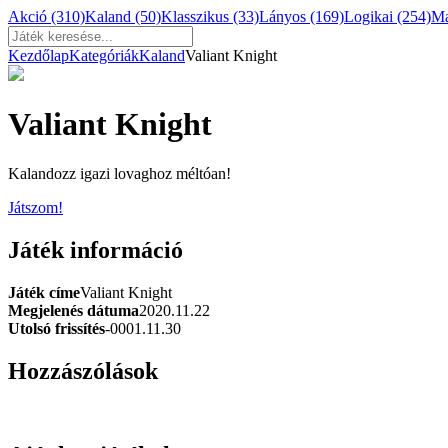
Akció
(310)
Kaland
(50)
Klasszikus
(33)
Lányos
(169)
Logikai
(254)
M
Kezdőlap
Kategóriák
Kaland
Valiant Knight
Valiant Knight
Kalandozz igazi lovaghoz méltóan!
Játszom!
Játék információ
Játék címe
Valiant Knight
Megjelenés dátuma
2020.11.22
Utolsó frissítés
-0001.11.30
Hozzászólások