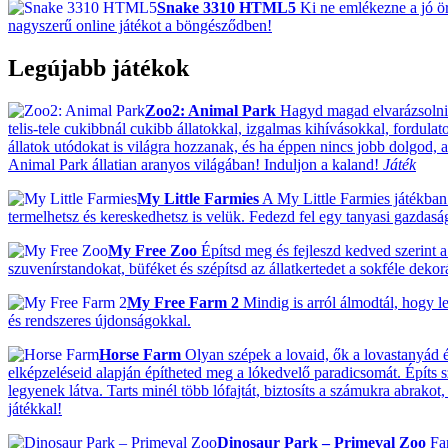
Snake 3310 HTML5
Ki ne emlékezne a jó ö
nagyszerű online játékot a böngésződben!
Legújabb játékok
Zoo2: Animal Park
Hagyd magad elvarázsolni! 
telis-tele cukibbnál cukibb állatokkal, izgalmas kihívásokkal, fordulat
állatok utódokat is világra hozzanak, és ha éppen nincs jobb dolgod, ak
Animal Park állatian aranyos világában! Induljon a kaland!
Játék
My Little Farmies
A My Little Farmies játékban 
termelhetsz és kereskedhetsz is velük. Fedezd fel egy tanyasi gazdas
My Free Zoo
Építsd meg és fejleszd kedved szerint a 
szuvenírstandokat, büféket és szépítsd az állatkertedet a sokféle deko
My Free Farm 2
Mindig is arról álmodtál, hogy le
és rendszeres újdonságokkal.
Horse Farm
Olyan szépek a lovaid, ők a lovastanyád ék
elképzeléseid alapján építheted meg a lókedvelő paradicsomát. Építs 
legyenek látva. Tarts minél több lófajtát, biztosíts a számukra abrako
játékkal!
Dinosaur Park – Primeval Zoo
Fan