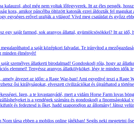
 kalauzol, ahol még nem voltak lőfegyverek. Itt az éles pengék, hosszú 
g kora, amikor páncélba öltözött katonák ezrei áldozták fel magukat a 
 hogy egységes erővel uralják a világot! Vívd meg csatáidat és győzz ebb
sz egy saját farmod, sok aranyos állattal, gyümölcsösökkel? Itt az idő,
megalapíthatod a saját középkori falvadat. Te irányítod a mezőgazdaság
ág minden élményét!
saját személyes állatkerti birodalmad! Gondoskodj róla, hogy az állatke
rációs elemmel! Tenyéssz aranyos állatkölyköket, légy te minden idők leg
, amely átvezet az időn: a Rage War-ban! Ami egyedivé teszi a Rage War
etsz ősi királyságokat, elveszett civilizációkat és újraírhatod a történ
ességei. Igen, a te lovastanyádé, mert a vidám Horse Farm lovas böngés
szálláshelyeket is a vendégek számára és gondoskodj a finomságokkal va
t, kifutót és fedeztesd is őket, hadd szaporodjon az állomány! Játssz vel
om társa ebben a mobilos online játékban! Segíts neki megetetni ősei