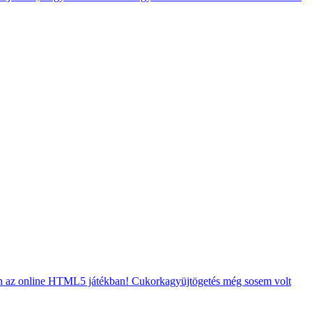
en az online HTML5 játékban! Cukorkagyüjtögetés még sosem volt