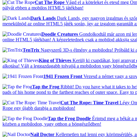
Cut The Rope
Vágd el a köteleket és etesd meg Om N
pályát ebben a mobilos HTML5 játékban!
Dark Lands
Dark Lands, egy nagyon izgalmas és szórak
menekülnöd az online HTML5 játék során, így az izgalom garantált a
Doodle Creatures
Gondolkodtál már azon mi lenn
online HTML5 játékban! A képzeletednek csak a mobilod akksija szab h
TenTrix
Nagyszerű 3D-s élmény a mobilodra! Próbáld ki a 
King of Thieves
Kerülj ki csapdákat, lopj aranyat
alkotása! Válj a leggazdagabb tolvajjá a mobilodon vagy böngésződb
1941 Frozen Front
Vezesd a német vagy a szovje
Tap the Frog
Ribbit! Do you have what it takes to hel
pads of his home pond to the farthest reaches of outer space. Easy to 
Cut The Rope: Time Travel
Légy Om N
Rope egy újabb darabja a mobilodon!
Tap the Frog Doodle
Érintsd meg a békát a 
közben a mobilodon, vagy otthon a böngésződben!
Nail Doctor
Kellemetlen tud lenni egy körömsérülés, a