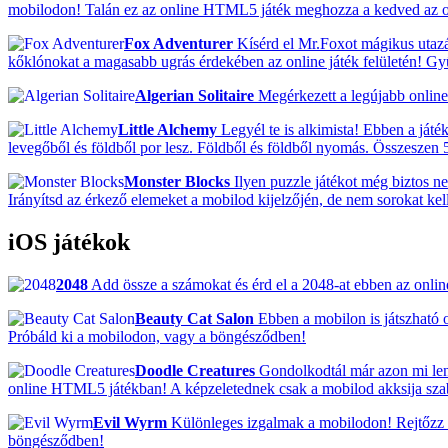
mobilodon! Talán ez az online HTML5 játék meghozza a kedved az o
Fox Adventurer
Kísérd el Mr.Foxot mágikus utazá
kőklónokat a magasabb ugrás érdekében az online játék felületén! G
Algerian Solitaire
Megérkezett a legújabb online 
Little Alchemy
Legyél te is alkimista! Ebben a ját
levegőből és földből por lesz. Földből és földből nyomás. Összeszen 5
Monster Blocks
Ilyen puzzle játékot még biztos ne
Irányítsd az érkező elemeket a mobilod kijelzőjén, de nem sorokat k
iOS játékok
2048
Add össze a számokat és érd el a 2048-at ebben az onlin
Beauty Cat Salon
Ebben a mobilon is játszható o
Próbáld ki a mobilodon, vagy a böngésződben!
Doodle Creatures
Gondolkodtál már azon mi lenn
online HTML5 játékban! A képzeletednek csak a mobilod akksija szab h
Evil Wyrm
Különleges izgalmak a mobilodon! Rejtőzz el
böngésződben!