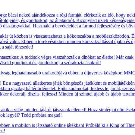
e bácsi neked ajándékozza a régi farmját, elérkezik az idő, hogy nekil
földjeidet, és gondoskodj az állataidról. Bizonyítsd üzleti képességeide
ző dísztárgyakkal. Használd a bevételeidet a farmod fejlesztésére és bőv
ár út közben is visszautazhatsz a kőkorszakba a mobileszközödön. És h
kóvá válni. Ebben a törekvésükben minden korszakváltással újabb és újab
a saját törzsedet!
tasztikus: A tudósok végre visszahozták a dínókat az életbe! Már csak
 Viseld gondjukat és gondoskodj a szórakoztatásukról!
ályság leghatalmasabb uralkodójává ebben a díjnyertes középkori MMO 
Ez a nagyszerű állatkertes játék böngészős játékként és mobiljátékként
okban gazdag háttértörténettel. Építs karámokat, fektess le járdát, szere
kor dekorálj, díszíts, fejlessz! Minden új szinttel újabb és újabb tarta
 akik a világ minden tájáról játszanak ellened! Hozz stratégiai döntéseke
nok legyél? Tedd próbára magad!
 ebben a mobilon is játszható online játékban! Próbáld ki a King of Thi
en!