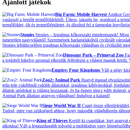
Ajánlott játékok
Big Farm: Mobile Harvest
Amikor Georg
varázsolj a benőtt termőföldekből. Ültess, takaríts be, gondozd a termő
termőföldet, ólt és termelőépületet, és díszítsd fel a farmodat lenyűgö
Stonies
Stonies – Izgalmas kőkorszaki mindennapok! Most ak
ismeretlen nagyvilágtól! Szeretnének barlanglakóból civilizált városla
Stonies lebilincselően izgalmas kőkorszaki világában és civilizáld meg 
Dinosaur Park – Primeval Zoo
Fan
a tojásból kikelve azonnal elkezdik felfedezni a világot maguk körül.
Empire: Four Kingdoms
Válj a négy kir
Zoo2: Animal Park
Hagyd magad elvarázsolni! 
telis-tele cukibbnál cukibb állatokkal, izgalmas kihívásokkal, fordulat
állatok utódokat is világra hozzanak, és ha éppen nincs jobb dolgod, ak
Animal Park állatian aranyos világában! Induljon a kaland!
Siege World War II
Csapj össze ellenfeleiddel,
Tudod, mire van szükséged ahhoz, hogy második világháborús tábor
King of Thieves
Kerülj ki csapdákat, lopj aranyat
alkotása! Válj a leggazdagabb tolvajjá a mobilodon vagy böngésződb