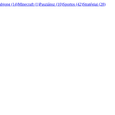
ahjong
(14)
Minecraft
(1)
Pasziánsz
(10)
Sportos
(42)
Stratégiai
(28)