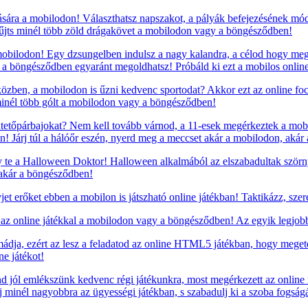
sára a mobilodon! Választhatsz napszakot, a pályák befejezésének mód
yűjts minél több zöld drágakövet a mobilodon vagy a böngésződben!
mobilodon! Egy dzsungelben indulsz a nagy kalandra, a célod hogy meg
y a böngésződben egyaránt megoldhatsz! Próbáld ki ezt a mobilos online
özben, a mobilodon is űzni kedvenc sportodat? Akkor ezt az online foci
minél több gólt a mobilodon vagy a böngésződben!
ntetőpárbajokat? Nem kell tovább várnod, a 11-esek megérkeztek a mobilo
! Járj túl a hálóőr eszén, nyerd meg a meccset akár a mobilodon, akár
te a Halloween Doktor! Halloween alkalmából az elszabadultak szörn
, akár a böngésződben!
t erőket ebben a mobilon is játszható online játékban! Taktikázz, szere
l az online játékkal a mobilodon vagy a böngésződben! Az egyik legjobb 
imádja, ezért az lesz a feladatod az online HTML5 játékban, hogy meget
e játékot!
d jól emlékszünk kedvenc régi játékunkra, most megérkezett az online
őj minél nagyobbra az ügyességi játékban, s szabadulj ki a szoba fogs