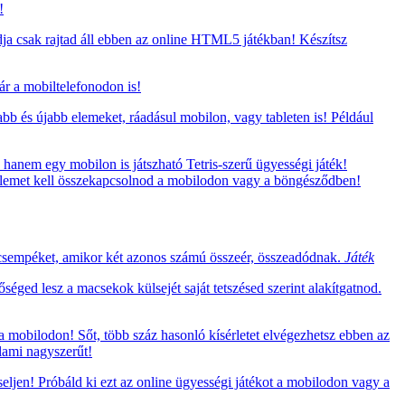
!
ja csak rajtad áll ebben az online HTML5 játékban! Készítsz
ár a mobiltelefonodon is!
bb és újabb elemeket, ráadásul mobilon, vagy tableten is! Például
hanem egy mobilon is játszható Tetris-szerű ügyességi játék!
ű elemet kell összekapcsolnod a mobilodon vagy a böngésződben!
a csempéket, amikor két azonos számú összeér, összeadódnak.
Játék
séged lesz a macsekok külsejét saját tetszésed szerint alakítgatnod.
 mobilodon! Sőt, több száz hasonló kísérletet elvégezhetsz ebben az
lami nagyszerűt!
ljen! Próbáld ki ezt az online ügyességi játékot a mobilodon vagy a