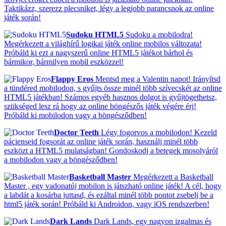
Taktikázz, szerezz plecsniket, légy a legjobb parancsnok az online
játék során!
Sudoku HTML5
Sudoku a mobilodra!
Megérkezett a világhírű logikai játék online mobilos változata!
Próbáld ki ezt a nagyszerű online HTML5 játékot bárhol és
bármikor, bármilyen mobil eszközzel!
Flappy Eros
Mentsd meg a Valentin napot! Irányítsd
a tündéred mobilodon, s gyűjts össze minél több szívecskét az online
HTML5 játékban! Számos egyéb hasznos dolgot is gyűjtögethetsz,
szükséged lesz rá hogy az online böngészős játék végére érj!
Próbáld ki mobilodon vagy a böngésződben!
Doctor Teeth
Légy fogorvos a mobilodon! Kezeld
pácienseid fogsorát az online játék során, használj minél több
eszközt a HTML5 mulatságban! Gondoskodj a betegek mosolyáról
a mobilodon vagy a böngésződben!
Basketball Master
Megérkezett a Basketball
Master , egy vadonatúj mobilon is játszható online játék! A cél, hogy
a labdát a kosárba juttasd, és ezáltal minél több pontot zsebelj be a
html5 játék során! Próbáld ki Androidon, vagy iOS rendszerben!
Dark Lands
Dark Lands, egy nagyon izgalmas és