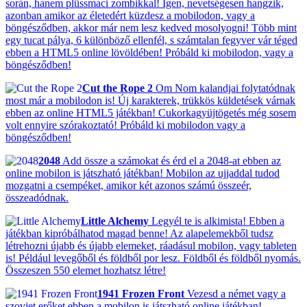
során, hanem plüssmaci zombikkal! Igen, nevetségesen hangzik,
azonban amikor az életedért küzdesz a mobilodon, vagy a
böngésződben, akkor már nem lesz kedved mosolyogni! Több mint
egy tucat pálya, 6 különböző ellenfél, s számtalan fegyver vár téged
ebben a HTML5 online lövöldében! Próbáld ki mobilodon, vagy a
böngésződben!
Cut the Rope 2
Om Nom kalandjai folytatódnak
most már a mobilodon is! Új karakterek, trükkös küldetések várnak
ebben az online HTML5 játékban! Cukorkagyüjtögetés még sosem
volt ennyire szórakoztató! Próbáld ki mobilodon vagy a
böngésződben!
2048
Add össze a számokat és érd el a 2048-at ebben az
online mobilon is játszható játékban! Mobilon az ujjaddal tudod
mozgatni a csempéket, amikor két azonos számú összeér,
összeadódnak.
Little Alchemy
Legyél te is alkimista! Ebben a
játékban kipróbálhatod magad benne! Az alapelemekből tudsz
létrehozni újabb és újabb elemeket, ráadásul mobilon, vagy tableten
is! Például levegőből és földből por lesz. Földből és földből nyomás.
Összeszen 550 elemet hozhatsz létre!
1941 Frozen Front
Vezesd a német vagy a
szovjet erőket ebben a mobilon is játszható online játékban!