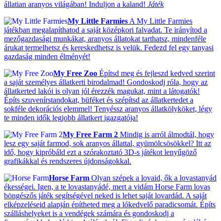
állatian aranyos világában! Induljon a kaland!
Játék
My Little Farmies
A My Little Farmies
játékban megalapíthatod a saját középkori falvadat. Te irányítod a
mezőgazdasági munkákat, aranyos állatokat tarthatsz, mindenféle
árukat termelhetsz és kereskedhetsz is velük. Fedezd fel egy tanyasi
gazdaság minden élményét!
My Free Zoo
Építsd meg és fejleszd kedved szerint
a saját személyes állatkerti birodalmad! Gondoskodj róla, hogy az
állatkerted lakói is olyan jól érezzék magukat, mint a látogatók!
Építs szuvenírstandokat, büféket és szépítsd az állatkertedet a
sokféle dekorációs elemmel! Tenyéssz aranyos állatkölyköket, légy
te minden idők legjobb állatkert igazgatója!
My Free Farm 2
Mindig is arról álmodtál, hogy
lesz egy saját farmod, sok aranyos állattal, gyümölcsösökkel? Itt az
idő, hogy kipróbáld ezt a szórakoztató 3D-s játékot lenyűgöző
grafikákkal és rendszeres újdonságokkal.
Horse Farm
Olyan szépek a lovaid, ők a lovastanyád
ékességei. Igen, a te lovastanyádé, mert a vidám Horse Farm lovas
böngészős játék segítségével neked is lehet saját lovardád. A saját
elképzeléseid alapján építheted meg a lókedvelő paradicsomát. Építs
szálláshelyeket is a vendégek számára és gondoskodj a