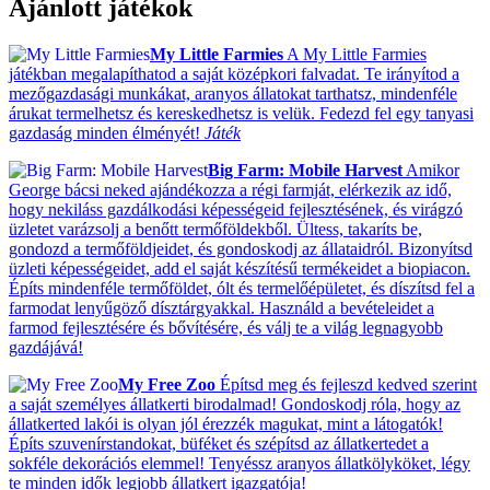
Ajánlott játékok
My Little Farmies
A My Little Farmies
játékban megalapíthatod a saját középkori falvadat. Te irányítod a
mezőgazdasági munkákat, aranyos állatokat tarthatsz, mindenféle
árukat termelhetsz és kereskedhetsz is velük. Fedezd fel egy tanyasi
gazdaság minden élményét!
Játék
Big Farm: Mobile Harvest
Amikor
George bácsi neked ajándékozza a régi farmját, elérkezik az idő,
hogy nekiláss gazdálkodási képességeid fejlesztésének, és virágzó
üzletet varázsolj a benőtt termőföldekből. Ültess, takaríts be,
gondozd a termőföldjeidet, és gondoskodj az állataidról. Bizonyítsd
üzleti képességeidet, add el saját készítésű termékeidet a biopiacon.
Építs mindenféle termőföldet, ólt és termelőépületet, és díszítsd fel a
farmodat lenyűgöző dísztárgyakkal. Használd a bevételeidet a
farmod fejlesztésére és bővítésére, és válj te a világ legnagyobb
gazdájává!
My Free Zoo
Építsd meg és fejleszd kedved szerint
a saját személyes állatkerti birodalmad! Gondoskodj róla, hogy az
állatkerted lakói is olyan jól érezzék magukat, mint a látogatók!
Építs szuvenírstandokat, büféket és szépítsd az állatkertedet a
sokféle dekorációs elemmel! Tenyéssz aranyos állatkölyköket, légy
te minden idők legjobb állatkert igazgatója!