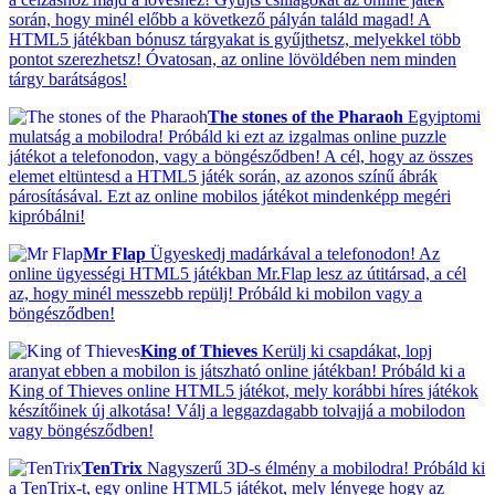
során, hogy minél előbb a következő pályán találd magad! A
HTML5 játékban bónusz tárgyakat is gyűjthetsz, melyekkel több
pontot szerezhetsz! Óvatosan, az online lövöldében nem minden
tárgy barátságos!
The stones of the Pharaoh
Egyiptomi
mulatság a mobilodra! Próbáld ki ezt az izgalmas online puzzle
játékot a telefonodon, vagy a böngésződben! A cél, hogy az összes
elemet eltüntesd a HTML5 játék során, az azonos színű ábrák
párosításával. Ezt az online mobilos játékot mindenképp megéri
kipróbálni!
Mr Flap
Ügyeskedj madárkával a telefonodon! Az
online ügyességi HTML5 játékban Mr.Flap lesz az útitársad, a cél
az, hogy minél messzebb repülj! Próbáld ki mobilon vagy a
böngésződben!
King of Thieves
Kerülj ki csapdákat, lopj
aranyat ebben a mobilon is játszható online játékban! Próbáld ki a
King of Thieves online HTML5 játékot, mely korábbi híres játékok
készítőinek új alkotása! Válj a leggazdagabb tolvajjá a mobilodon
vagy böngésződben!
TenTrix
Nagyszerű 3D-s élmény a mobilodra! Próbáld ki
a TenTrix-t, egy online HTML5 játékot, mely lényege hogy az