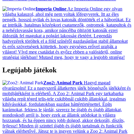
Imperia Online
Az Imperia Online egy olyan
világba kalauzol, ahol még nem voltak lőfegyverek. Itt az éles
pengék, hosszú nyilak és lovas katonák döntötték el a háborúkat. Ez
az intrikák, hatalmas középkori csatamezők, ostromok, katapultok és
a nehézlovasság kora, amikor páncélba öltözött katonák ezrei
áldozták fel magukat a polgári lakosság életéért. Legendás
hadvezérek töröltek el a föld színéről gazdaságilag stabil államokat
és erős szövetségek köttettek, hogy egységes erővel uralják a
világot! Vívd meg csatáidat és győzz ebben a valósidejű, online
stratégiai játékban! Mutasd meg, hogy te vagy a legjobb stratéga!
Legújabb játékok
Zoo2: Animal Park
Hagyd magad
elvarázsolni! Ez a nagyszerű állatkertes játék böngészős játékként és
mobiljátékként is elérhető. A Zoo 2: Animal Park egy tarkabarka
világba repít téged telis-tele cukibbnál cukibb állatokkal, izgalmas
kihívásokkal, fordulatokban gazdag háttértörténettel. Építs
karámokat, fektess le járdát, szerezz be újabb és újabb állatokat,
gondoskodj arról is, hogy ezek az állatok utódokat is világra
hozzanak, és ha éppen nincs jobb dolgod, akkor dekorálj, díszíts,
fejlessz! Minden új szinttel újabb és újabb tartalmak és funkciók
válnak elérhetővé. Játssz te is ingyen velünk a Zoo 2: Animal Park