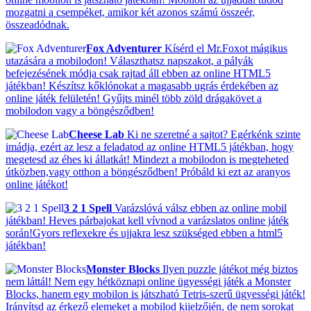
mozgatni a csempéket, amikor két azonos számú összeér,
összeadódnak.
Fox Adventurer
Kísérd el Mr.Foxot mágikus
utazására a mobilodon! Választhatsz napszakot, a pályák
befejezésének módja csak rajtad áll ebben az online HTML5
játékban! Készítsz kőklónokat a magasabb ugrás érdekében az
online játék felületén! Gyűjts minél több zöld drágakövet a
mobilodon vagy a böngésződben!
Cheese Lab
Ki ne szeretné a sajtot? Egérkénk szinte
imádja, ezért az lesz a feladatod az online HTML5 játékban, hogy
megetesd az éhes ki állatkát! Mindezt a mobilodon is megteheted
útközben,vagy otthon a böngésződben! Próbáld ki ezt az aranyos
online játékot!
3 2 1 Spell
Varázslóvá válsz ebben az online mobil
játékban! Heves párbajokat kell vívnod a varázslatos online játék
során!Gyors reflexekre és ujjakra lesz szükséged ebben a html5
játékban!
Monster Blocks
Ilyen puzzle játékot még biztos
nem láttál! Nem egy hétköznapi online ügyességi játék a Monster
Blocks, hanem egy mobilon is játszható Tetris-szerű ügyességi játék!
Irányítsd az érkező elemeket a mobilod kijelzőjén, de nem sorokat