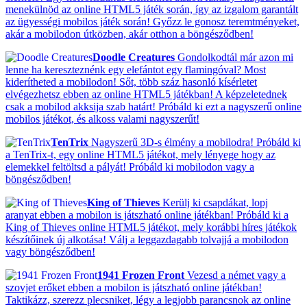
menekülnöd az online HTML5 játék során, így az izgalom garantált
az ügyességi mobilos játék során! Győzz le gonosz teremtményeket,
akár a mobilodon útközben, akár otthon a böngésződben!
Doodle Creatures
Gondolkodtál már azon mi
lenne ha kereszteznénk egy elefántot egy flamingóval? Most
kiderítheted a mobilodon! Sőt, több száz hasonló kísérletet
elvégezhetsz ebben az online HTML5 játékban! A képzeletednek
csak a mobilod akksija szab határt! Próbáld ki ezt a nagyszerű online
mobilos játékot, és alkoss valami nagyszerűt!
TenTrix
Nagyszerű 3D-s élmény a mobilodra! Próbáld ki
a TenTrix-t, egy online HTML5 játékot, mely lényege hogy az
elemekkel feltöltsd a pályát! Próbáld ki mobilodon vagy a
böngésződben!
King of Thieves
Kerülj ki csapdákat, lopj
aranyat ebben a mobilon is játszható online játékban! Próbáld ki a
King of Thieves online HTML5 játékot, mely korábbi híres játékok
készítőinek új alkotása! Válj a leggazdagabb tolvajjá a mobilodon
vagy böngésződben!
1941 Frozen Front
Vezesd a német vagy a
szovjet erőket ebben a mobilon is játszható online játékban!
Taktikázz, szerezz plecsniket, légy a legjobb parancsnok az online