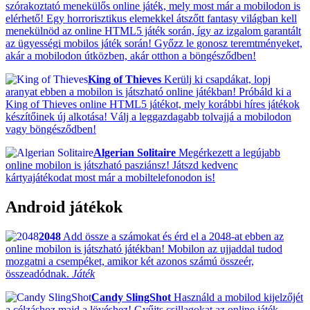
szórakoztató menekülős online játék, mely most már a mobilodon is
elérhető! Egy horrorisztikus elemekkel átszőtt fantasy világban kell
menekülnöd az online HTML5 játék során, így az izgalom garantált
az ügyességi mobilos játék során! Győzz le gonosz teremtményeket,
akár a mobilodon útközben, akár otthon a böngésződben!
King of Thieves
Kerülj ki csapdákat, lopj
aranyat ebben a mobilon is játszható online játékban! Próbáld ki a
King of Thieves online HTML5 játékot, mely korábbi híres játékok
készítőinek új alkotása! Válj a leggazdagabb tolvajjá a mobilodon
vagy böngésződben!
Algerian Solitaire
Megérkezett a legújabb
online mobilon is játszható pasziánsz! Játszd kedvenc
kártyajátékodat most már a mobiltelefonodon is!
Android játékok
2048
Add össze a számokat és érd el a 2048-at ebben az
online mobilon is játszható játékban! Mobilon az ujjaddal tudod
mozgatni a csempéket, amikor két azonos számú összeér,
összeadódnak.
Játék
Candy SlingShot
Használd a mobilod kijelzőjét
a célzáshoz majd a lövéshez! Gyűjts csillagokat az online játék