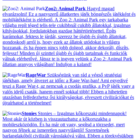
Zoo2: Animal Park
Hagyd magad
elvarázsolni! Ez a nagyszerű állatkertes játék böngészős játékként és
mobiljátékként is elérhető. A Zoo 2: Animal Park egy tarkabarka
világba repít téged telis-tele cukibbnál cukibb állatokkal, izgalmas
kihívásokkal, fordulatokban gazdag háttértörténettel. Építs
karámokat, fektess le járdát, szerezz be újabb és újabb állatokat,
gondoskodj arról is, hogy ezek az állatok utódokat is világra
hozzanak, és ha éppen nincs jobb dolgod, akkor dekorálj, díszíts,
fejlessz! Minden új szinttel újabb és újabb tartalmak és funkciók
válnak elérhetővé. Játssz te is ingyen velünk a Zoo 2: Animal Park
állatian aranyos világában! Induljon a kaland!
RageWar
Szükségünk van rád a végső stratégiai
játékban, amely átvezet az időn: a Rage War-ban! Ami egyedivé
teszi a Rage War-t, az nemcsak a csodás grafika, a PvP játék vagy a
valós idejű csaták, hanem ennél sokkal több! Ebben a hihetetlen
utazásban felfedezhetsz ősi királyságokat, elveszett civilizációkat és
újraírhatod a történelmet!
Stonies
Stonies – Izgalmas kőkorszaki mindennapok!
Most akár út közben is visszautazhatsz a kőkorszakba a
mobileszközödön. És ha már ott vagy, segítsd a törzsedet, mert
nagyon félnek az ismeretlen nagyvilágtól! Szeretnének
barlanglakóból civilizált városlakóvá válni. Ebben a törekvésükben