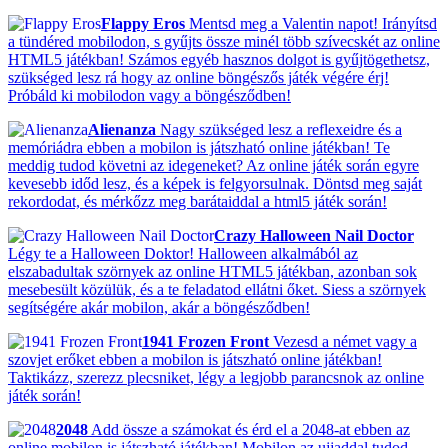
Flappy Eros
Mentsd meg a Valentin napot! Irányítsd
a tündéred mobilodon, s gyűjts össze minél több szívecskét az online
HTML5 játékban! Számos egyéb hasznos dolgot is gyűjtögethetsz,
szükséged lesz rá hogy az online böngészős játék végére érj!
Próbáld ki mobilodon vagy a böngésződben!
Alienanza
Nagy szükséged lesz a reflexeidre és a
memóriádra ebben a mobilon is játszható online játékban! Te
meddig tudod követni az idegeneket? Az online játék során egyre
kevesebb időd lesz, és a képek is felgyorsulnak. Döntsd meg saját
rekordodat, és mérkőzz meg barátaiddal a html5 játék során!
Crazy Halloween Nail Doctor
Légy te a Halloween Doktor! Halloween alkalmából az
elszabadultak szörnyek az online HTML5 játékban, azonban sok
mesebesült közülük, és a te feladatod ellátni őket. Siess a szörnyek
segítségére akár mobilon, akár a böngésződben!
1941 Frozen Front
Vezesd a német vagy a
szovjet erőket ebben a mobilon is játszható online játékban!
Taktikázz, szerezz plecsniket, légy a legjobb parancsnok az online
játék során!
2048
Add össze a számokat és érd el a 2048-at ebben az
online mobilon is játszható játékban! Mobilon az ujjaddal tudod