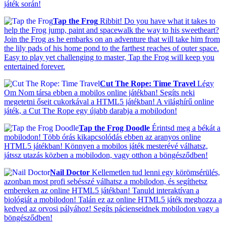
játék során!
Tap the Frog
Ribbit! Do you have what it takes to
help the Frog jump, paint and spacewalk the way to his sweetheart?
Join the Frog as he embarks on an adventure that will take him from
the lily pads of his home pond to the farthest reaches of outer space.
Easy to play yet challenging to master, Tap the Frog will keep you
entertained forever.
Cut The Rope: Time Travel
Légy
Om Nom társa ebben a mobilos online játékban! Segíts neki
megetetni őseit cukorkával a HTML5 játékban! A világhírű online
játék, a Cut The Rope egy újabb darabja a mobilodon!
Tap the Frog Doodle
Érintsd meg a békát a
mobilodon! Több órás kikapcsolódás ebben az aranyos online
HTML5 játékban! Könnyen a mobilos játék mesterévé válhatsz,
játssz utazás közben a mobilodon, vagy otthon a böngésződben!
Nail Doctor
Kellemetlen tud lenni egy körömsérülés,
azonban most profi sebésszé válhatsz a mobilodon, és segíthetsz
embereken az online HTML5 játékban! Tanuld interaktívan a
biológiát a mobilodon! Talán ez az online HTML5 játék meghozza a
kedved az orvosi pályához! Segíts pácienseidnek mobilodon vagy a
böngésződben!