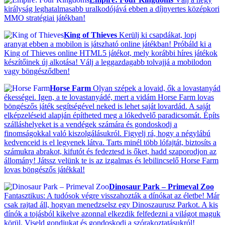
királyság leghatalmasabb uralkodójává ebben a díjnyertes középkori
MMO stratégiai játékban!
King of Thieves
Kerülj ki csapdákat, lopj
aranyat ebben a mobilon is játszható online játékban! Próbáld ki a
King of Thieves online HTML5 játékot, mely korábbi híres játékok
készítőinek új alkotása! Válj a leggazdagabb tolvajjá a mobilodon
vagy böngésződben!
Horse Farm
Olyan szépek a lovaid, ők a lovastanyád
ékességei. Igen, a te lovastanyádé, mert a vidám Horse Farm lovas
böngészős játék segítségével neked is lehet saját lovardád. A saját
elképzeléseid alapján építheted meg a lókedvelő paradicsomát. Építs
szálláshelyeket is a vendégek számára és gondoskodj a
finomságokkal való kiszolgálásukról. Figyelj rá, hogy a négylábú
kedvenceid is el legyenek látva. Tarts minél több lófajtát, biztosíts a
számukra abrakot, kifutót és fedeztesd is őket, hadd szaporodjon az
állomány! Játssz velünk te is az izgalmas és lebilincselő Horse Farm
lovas böngészős játékkal!
Dinosaur Park – Primeval Zoo
Fantasztikus: A tudósok végre visszahozták a dínókat az életbe! Már
csak rajtad áll, hogyan menedzselsz egy Dinoszaurusz Parkot. A kis
dínók a tojásból kikelve azonnal elkezdik felfedezni a világot maguk
körül. Viseld gondjukat és gondoskodj a szórakoztatásukról!