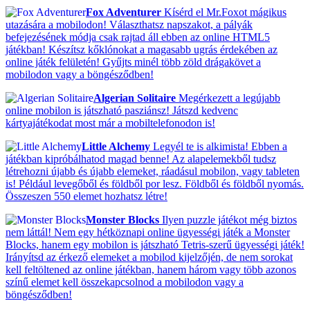
Fox Adventurer
Kísérd el Mr.Foxot mágikus
utazására a mobilodon! Választhatsz napszakot, a pályák
befejezésének módja csak rajtad áll ebben az online HTML5
játékban! Készítsz kőklónokat a magasabb ugrás érdekében az
online játék felületén! Gyűjts minél több zöld drágakövet a
mobilodon vagy a böngésződben!
Algerian Solitaire
Megérkezett a legújabb
online mobilon is játszható pasziánsz! Játszd kedvenc
kártyajátékodat most már a mobiltelefonodon is!
Little Alchemy
Legyél te is alkimista! Ebben a
játékban kipróbálhatod magad benne! Az alapelemekből tudsz
létrehozni újabb és újabb elemeket, ráadásul mobilon, vagy tableten
is! Például levegőből és földből por lesz. Földből és földből nyomás.
Összeszen 550 elemet hozhatsz létre!
Monster Blocks
Ilyen puzzle játékot még biztos
nem láttál! Nem egy hétköznapi online ügyességi játék a Monster
Blocks, hanem egy mobilon is játszható Tetris-szerű ügyességi játék!
Irányítsd az érkező elemeket a mobilod kijelzőjén, de nem sorokat
kell feltöltened az online játékban, hanem három vagy több azonos
színű elemet kell összekapcsolnod a mobilodon vagy a
böngésződben!