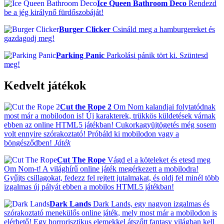
Ice Queen Bathroom Deco
Rendezd
be a jég királynő fürdőszobáját!
Burger Clicker
Csináld meg a hamburgereket és
gazdagodj meg!
Parking Panic
Parkolási pánik tört ki. Szüntesd
meg!
Kedvelt játékok
Cut the Rope 2
Om Nom kalandjai folytatódnak
most már a mobilodon is! Új karakterek, trükkös küldetések várnak
ebben az online HTML5 játékban! Cukorkagyüjtögetés még sosem
volt ennyire szórakoztató! Próbáld ki mobilodon vagy a
böngésződben!
Játék
Cut The Rope
Vágd el a köteleket és etesd meg
Om Nom-t! A világhírű online játék megérkezett a mobilodra!
Gyűjts csillagokat, fedezz fel rejtett jutalmakat, és oldj fel minél több
izgalmas új pályát ebben a mobilos HTML5 játékban!
Dark Lands
Dark Lands, egy nagyon izgalmas és
szórakoztató menekülős online játék, mely most már a mobilodon is
elérhető! Egy horrorisztikus elemekkel átszőtt fantasy világban kell