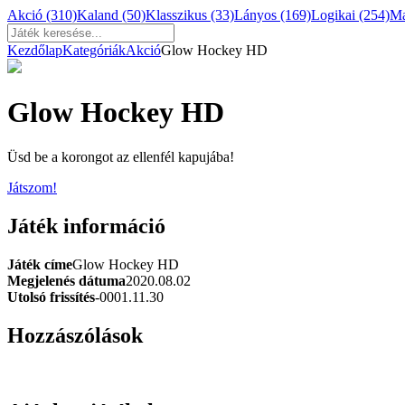
Akció
(310)
Kaland
(50)
Klasszikus
(33)
Lányos
(169)
Logikai
(254)
M
Kezdőlap
Kategóriák
Akció
Glow Hockey HD
Glow Hockey HD
Üsd be a korongot az ellenfél kapujába!
Játszom!
Játék információ
Játék címe
Glow Hockey HD
Megjelenés dátuma
2020.08.02
Utolsó frissítés
-0001.11.30
Hozzászólások