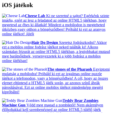
iOS játékok
Cheese Lab
Ki ne szeretné a sajtot? Egérkénk szinte
imádja, ezért az lesz a feladatod az online HTML5 játékban, hogy
megetesd az éhes ki állatkát! Mindezt a mobilodon is megteheted
útközben,vagy otthon a böngésződben! Próbáld ki ezt az aranyos
online játékot!
Játék
Hair Do Design
Szeretsz fodrászkodni? Akkor
ezt a mobilos online fodrász játékot neked találták ki! Alkoss
számtalan frizurát az online HTML5 játékban, a legjobbakat mutasd
meg barátnőidnek, versenyezzetek ki a jobb fodrász a mobilos
online játékban!
The stones of the Pharaoh
Egyiptomi
mulatság a mobilodra! Próbáld ki ezt az izgalmas online puzzle
játékot a telefonodon, vagy a böngésződben! A cél, hogy az összes
elemet eltüntesd a HTML5 játék során, az azonos színű ábrák
párosításával. Ezt az online mobilos játékot mindenképp megéri
kipróbálni!
Teddy Bear Zombies
Machine Gun
Védd meg magad a zombiktól! Nem akármilyen
élőholtakkal kell szembenézned az online HTML5 túlélő játék