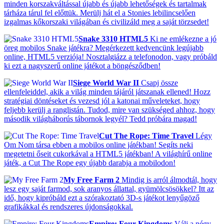
minden korszakváltással újabb és újabb lehetőségek és tartalmak
tárháza tárul fel előttük. Merülj hát el a Stonies lebilincselően
izgalmas kőkorszaki világában és civilizáld meg a saját törzsedet!
Snake 3310 HTML5
Ki ne emlékezne a jó
öreg mobilos Snake játékra? Megérkezett kedvencünk legújabb
online, HTML5 verziója! Nosztalgiázz a telefonodon, vagy próbáld
ki ezt a nagyszerű online játékot a böngésződben!
Siege World War II
Csapj össze
ellenfeleiddel, akik a világ minden tájáról játszanak ellened! Hozz
stratégiai döntéseket és vezesd jól a katonai műveleteket, hogy
feljebb kerülj a ranglistán. Tudod, mire van szükséged ahhoz, hogy
második világháborús tábornok legyél? Tedd próbára magad!
Cut The Rope: Time Travel
Légy
Om Nom társa ebben a mobilos online játékban! Segíts neki
megetetni őseit cukorkával a HTML5 játékban! A világhírű online
játék, a Cut The Rope egy újabb darabja a mobilodon!
My Free Farm 2
Mindig is arról álmodtál, hogy
lesz egy saját farmod, sok aranyos állattal, gyümölcsösökkel? Itt az
idő, hogy kipróbáld ezt a szórakoztató 3D-s játékot lenyűgöző
grafikákkal és rendszeres újdonságokkal.
Empire: Four Kingdoms
Válj a négy