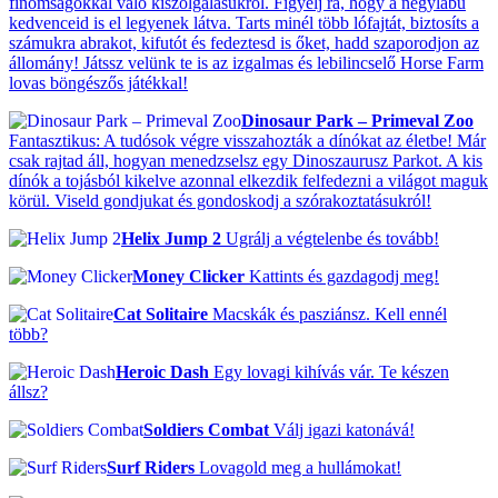
finomságokkal való kiszolgálásukról. Figyelj rá, hogy a négylábú
kedvenceid is el legyenek látva. Tarts minél több lófajtát, biztosíts a
számukra abrakot, kifutót és fedeztesd is őket, hadd szaporodjon az
állomány! Játssz velünk te is az izgalmas és lebilincselő Horse Farm
lovas böngészős játékkal!
Dinosaur Park – Primeval Zoo
Fantasztikus: A tudósok végre visszahozták a dínókat az életbe! Már
csak rajtad áll, hogyan menedzselsz egy Dinoszaurusz Parkot. A kis
dínók a tojásból kikelve azonnal elkezdik felfedezni a világot maguk
körül. Viseld gondjukat és gondoskodj a szórakoztatásukról!
Helix Jump 2
Ugrálj a végtelenbe és tovább!
Money Clicker
Kattints és gazdagodj meg!
Cat Solitaire
Macskák és pasziánsz. Kell ennél
több?
Heroic Dash
Egy lovagi kihívás vár. Te készen
állsz?
Soldiers Combat
Válj igazi katonává!
Surf Riders
Lovagold meg a hullámokat!