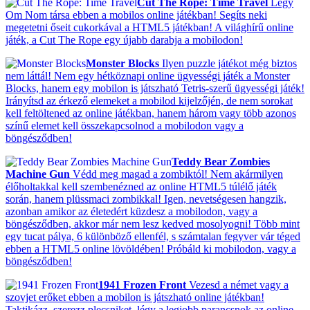
Cut The Rope: Time Travel
Légy
Om Nom társa ebben a mobilos online játékban! Segíts neki
megetetni őseit cukorkával a HTML5 játékban! A világhírű online
játék, a Cut The Rope egy újabb darabja a mobilodon!
Monster Blocks
Ilyen puzzle játékot még biztos
nem láttál! Nem egy hétköznapi online ügyességi játék a Monster
Blocks, hanem egy mobilon is játszható Tetris-szerű ügyességi játék!
Irányítsd az érkező elemeket a mobilod kijelzőjén, de nem sorokat
kell feltöltened az online játékban, hanem három vagy több azonos
színű elemet kell összekapcsolnod a mobilodon vagy a
böngésződben!
Teddy Bear Zombies
Machine Gun
Védd meg magad a zombiktól! Nem akármilyen
élőholtakkal kell szembenézned az online HTML5 túlélő játék
során, hanem plüssmaci zombikkal! Igen, nevetségesen hangzik,
azonban amikor az életedért küzdesz a mobilodon, vagy a
böngésződben, akkor már nem lesz kedved mosolyogni! Több mint
egy tucat pálya, 6 különböző ellenfél, s számtalan fegyver vár téged
ebben a HTML5 online lövöldében! Próbáld ki mobilodon, vagy a
böngésződben!
1941 Frozen Front
Vezesd a német vagy a
szovjet erőket ebben a mobilon is játszható online játékban!
Taktikázz, szerezz plecsniket, légy a legjobb parancsnok az online