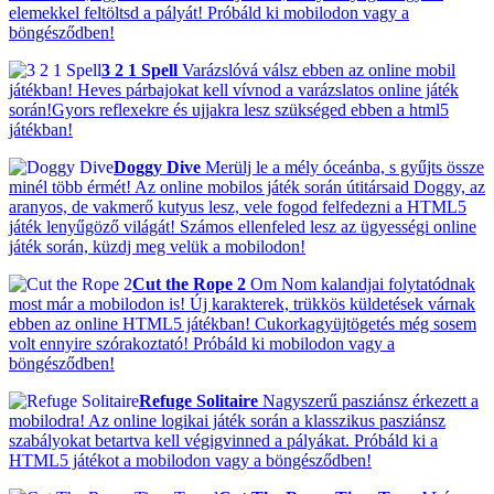
elemekkel feltöltsd a pályát! Próbáld ki mobilodon vagy a
böngésződben!
3 2 1 Spell
Varázslóvá válsz ebben az online mobil
játékban! Heves párbajokat kell vívnod a varázslatos online játék
során!Gyors reflexekre és ujjakra lesz szükséged ebben a html5
játékban!
Doggy Dive
Merülj le a mély óceánba, s gyűjts össze
minél több érmét! Az online mobilos játék során útitársaid Doggy, az
aranyos, de vakmerő kutyus lesz, vele fogod felfedezni a HTML5
játék lenyűgöző világát! Számos ellenfeled lesz az ügyességi online
játék során, küzdj meg velük a mobilodon!
Cut the Rope 2
Om Nom kalandjai folytatódnak
most már a mobilodon is! Új karakterek, trükkös küldetések várnak
ebben az online HTML5 játékban! Cukorkagyüjtögetés még sosem
volt ennyire szórakoztató! Próbáld ki mobilodon vagy a
böngésződben!
Refuge Solitaire
Nagyszerű pasziánsz érkezett a
mobilodra! Az online logikai játék során a klasszikus pasziánsz
szabályokat betartva kell végigvinned a pályákat. Próbáld ki a
HTML5 játékot a mobilodon vagy a böngésződben!