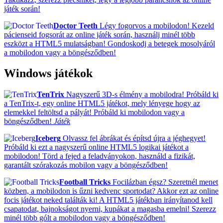
játék során!
Doctor Teeth
Légy fogorvos a mobilodon! Kezeld
pácienseid fogsorát az online játék során, használj minél több
eszközt a HTML5 mulatságban! Gondoskodj a betegek mosolyáról
a mobilodon vagy a böngésződben!
Windows játékok
TenTrix
Nagyszerű 3D-s élmény a mobilodra! Próbáld ki
a TenTrix-t, egy online HTML5 játékot, mely lényege hogy az
elemekkel feltöltsd a pályát! Próbáld ki mobilodon vagy a
böngésződben!
Játék
Iceberg
Olvassz fel ábrákat és építsd újra a jéghegyet!
Próbáld ki ezt a nagyszerű online HTML5 logikai játékot a
mobilodon! Törd a fejed a feladványokon, használd a fizikát,
garantált szórakozás mobilon vagy a böngésződben!
Football Tricks
Focilázban égsz? Szeretnél menet
közben, a mobilodon is űzni kedvenc sportodat? Akkor ezt az online
focis játékot neked találták ki! A HTML5 játékban irányítanod kell
csapatodat, bajnokságot nyerni, kupákat a magasba emelni! Szerezz
minél több gólt a mobilodon vagy a böngésződben!