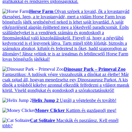
grafikákkal és rendszeres újdonságokkal.
Horse Farm
Olyan szépek a lovaid, ők a lovastanyád
ékességei. Igen, a te lovastanyádé, mert a vidám Horse Farm lovas
böngészős játék segítségével neked is lehet saját lovardád. A saját
elképzeléseid alapján építheted meg a lókedvelő paradicsomát. Építs
szálláshelyeket is a vendégek számára és gondoskodj a
finomságokkal való kiszolgálásukról. Figyelj rá, hogy a négylábú
kedvenceid is el legyenek látva. Tarts minél több lófajtát, biztosíts a
számukra abrakot, kifutót és fedeztesd is őket, hadd szaporodjon az
állomány! Játssz velünk te is az izgalmas és lebilincselő Horse Farm
lovas böngészős játékkal!
Dinosaur Park – Primeval Zoo
Fantasztikus: A tudósok végre visszahozták a dínókat az életbe! Már
csak rajtad áll, hogyan menedzselsz egy Dinoszaurusz Parkot. A kis
dínók a tojásból kikelve azonnal elkezdik felfedezni a világot maguk
körül. Viseld gondjukat és gondoskodj a szórakoztatásukról!
Helix Jump 2
Ugrálj a végtelenbe és tovább!
Money Clicker
Kattints és gazdagodj meg!
Cat Solitaire
Macskák és pasziánsz. Kell ennél
több?