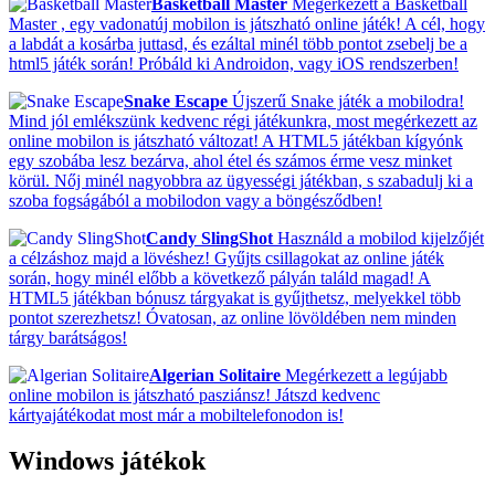
Basketball Master
Megérkezett a Basketball
Master , egy vadonatúj mobilon is játszható online játék! A cél, hogy
a labdát a kosárba juttasd, és ezáltal minél több pontot zsebelj be a
html5 játék során! Próbáld ki Androidon, vagy iOS rendszerben!
Snake Escape
Újszerű Snake játék a mobilodra!
Mind jól emlékszünk kedvenc régi játékunkra, most megérkezett az
online mobilon is játszható változat! A HTML5 játékban kígyónk
egy szobába lesz bezárva, ahol étel és számos érme vesz minket
körül. Nőj minél nagyobbra az ügyességi játékban, s szabadulj ki a
szoba fogságából a mobilodon vagy a böngésződben!
Candy SlingShot
Használd a mobilod kijelzőjét
a célzáshoz majd a lövéshez! Gyűjts csillagokat az online játék
során, hogy minél előbb a következő pályán találd magad! A
HTML5 játékban bónusz tárgyakat is gyűjthetsz, melyekkel több
pontot szerezhetsz! Óvatosan, az online lövöldében nem minden
tárgy barátságos!
Algerian Solitaire
Megérkezett a legújabb
online mobilon is játszható pasziánsz! Játszd kedvenc
kártyajátékodat most már a mobiltelefonodon is!
Windows játékok