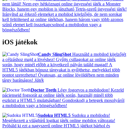
nem láttál! Nem egy hétköznapi online ügyességi játék a Monster
Blocks, hanem egy mobilon is játszható Tetris-szerű ügyességi játék!
Irányítsd az érkező elemeket a mobilod kijelzőjén, de nem sorokat
kell feltöltened az online játékban, hanem három vagy több azonos
színű elemet kell összekapcsolnod a mobilodon vagy a
böngésződben!
iOS játékok
Candy SlingShot
Használd a mobilod kijelzőjét
a célzáshoz majd a lövéshez! Gyűjts csillagokat az online játék
során, hogy minél előbb a következő pályán találd magad! A
HTML5 játékban bónusz tárgyakat is gyűjthetsz, melyekkel több
pontot szerezhetsz! Óvatosan, az online lövöldében nem minden
tárgy barátságos!
Játék
Doctor Teeth
Légy fogorvos a mobilodon! Kezeld
pácienseid fogsorát az online játék során, használj minél több
eszközt a HTML5 mulatságban! Gondoskodj a betegek mosolyáról
a mobilodon vagy a böngésződben!
Sudoku HTML5
Sudoku a mobilodra!
Megérkezett a világhírű logikai játék online mobilos változata!
Próbáld ki ezt a nagyszerű online HTML5 játékot bárhol és