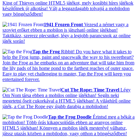
King of Thieves online HTML5 játékot, mely korábbi híres játékok
készítőinek új alkotása! Válj a leggazdagabb tolvajjá a mobilodon
vagy böngésződben!
1941 Frozen Front
Vezesd a német vagy a
szovjet erőket ebben a mobilon is játszható online játékban!
Taktikázz, szerezz plecsniket, légy a legjobb parancsnok az online
játék során!
Tap the Frog
Ribbit! Do you have what it takes to
help the Frog jump, paint and spacewalk the way to his sweetheart?
Join the Frog as he embarks on an adventure that will take him from
the lily pads of his home pond to the farthest reaches of outer space.
Easy to play yet challenging to master, Tap the Frog will keep you
entertained forever.
Cut The Rope: Time Travel
Légy
Om Nom társa ebben a mobilos online játékban! Segíts neki
megetetni őseit cukorkával a HTML5 játékban! A világhírű online
játék, a Cut The Rope egy újabb darabja a mobilodon!
Tap the Frog Doodle
Érintsd meg a békát a
mobilodon! Több órás kikapcsolódás ebben az aranyos online
HTML5 játékban! Könnyen a mobilos játék mesterévé válhatsz,
játssz utazás közben a mobilodon, vagy otthon a böngésződben!