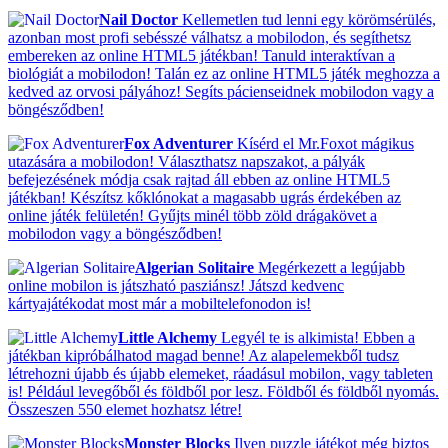
Nail Doctor
Kellemetlen tud lenni egy körömsérülés,
azonban most profi sebésszé válhatsz a mobilodon, és segíthetsz
embereken az online HTML5 játékban! Tanuld interaktívan a
biológiát a mobilodon! Talán ez az online HTML5 játék meghozza a
kedved az orvosi pályához! Segíts pácienseidnek mobilodon vagy a
böngésződben!
Fox Adventurer
Kísérd el Mr.Foxot mágikus
utazására a mobilodon! Választhatsz napszakot, a pályák
befejezésének módja csak rajtad áll ebben az online HTML5
játékban! Készítsz kőklónokat a magasabb ugrás érdekében az
online játék felületén! Gyűjts minél több zöld drágakövet a
mobilodon vagy a böngésződben!
Algerian Solitaire
Megérkezett a legújabb
online mobilon is játszható pasziánsz! Játszd kedvenc
kártyajátékodat most már a mobiltelefonodon is!
Little Alchemy
Legyél te is alkimista! Ebben a
játékban kipróbálhatod magad benne! Az alapelemekből tudsz
létrehozni újabb és újabb elemeket, ráadásul mobilon, vagy tableten
is! Például levegőből és földből por lesz. Földből és földből nyomás.
Összeszen 550 elemet hozhatsz létre!
Monster Blocks
Ilyen puzzle játékot még biztos