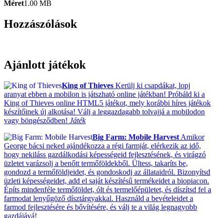
Méret
1.00 MB
Hozzászólások
Ajánlott játékok
King of Thieves
Kerülj ki csapdákat, lopj
aranyat ebben a mobilon is játszható online játékban! Próbáld ki a
King of Thieves online HTML5 játékot, mely korábbi híres játékok
készítőinek új alkotása! Válj a leggazdagabb tolvajjá a mobilodon
vagy böngésződben!
Játék
Big Farm: Mobile Harvest
Amikor
George bácsi neked ajándékozza a régi farmját, elérkezik az idő,
hogy nekiláss gazdálkodási képességeid fejlesztésének, és virágzó
üzletet varázsolj a benőtt termőföldekből. Ültess, takaríts be,
gondozd a termőföldjeidet, és gondoskodj az állataidról. Bizonyítsd
üzleti képességeidet, add el saját készítésű termékeidet a biopiacon.
Építs mindenféle termőföldet, ólt és termelőépületet, és díszítsd fel a
farmodat lenyűgöző dísztárgyakkal. Használd a bevételeidet a
farmod fejlesztésére és bővítésére, és válj te a világ legnagyobb
gazdájává!