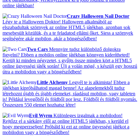
online játékban!
Crazy Halloween Nail Doctor
Légy te a Halloween Doktor! Halloween alkalmából az
elszabadultak szörnyek az online HTML5 játékban, azonban sok
mesebesült közülük, és a te feladatod ellátni őket. Siess a szörnyek
segítségére akár mobilon, akár a böngésződben!
Two Cars
Mennyire tudsz különböző dolgokra
figyelni? Ebben a mobilos online játékban könnyen kiderítheted!
Kerülj ki minden négyzetet, s gyűjts össze minden kört a HTML5
online ügyességi játék során! Ülj a volán mögé, s készülj egy hosszú
útra a mobilodon vagy a böngésződben!
Little Alchemy
Legyél te is alkimista! Ebben a
játékban kipróbálhatod magad benne! Az alapelemekből tudsz
létrehozni újabb és újabb elemeket, ráadásul mobilon, vagy tableten
is! Például levegőből és földből por lesz. Földből és földből nyomás.
Összeszen 550 elemet hozhatsz létre!
Evil Wyrm
Különleges izgalmak a mobilodon!
Rejtőzz el a sárkány elől az online HTML5 játékban, s kerüld el
hogy megperzseljen! Próbáld ki ezt az online ügyességi játékot a
mobilodon vagy a böngésződben!