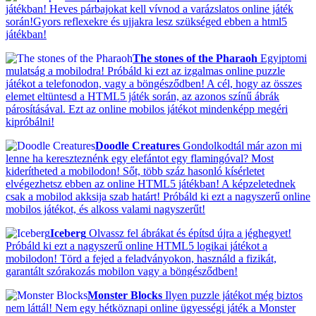
játékban! Heves párbajokat kell vívnod a varázslatos online játék
során!Gyors reflexekre és ujjakra lesz szükséged ebben a html5
játékban!
The stones of the Pharaoh
Egyiptomi
mulatság a mobilodra! Próbáld ki ezt az izgalmas online puzzle
játékot a telefonodon, vagy a böngésződben! A cél, hogy az összes
elemet eltüntesd a HTML5 játék során, az azonos színű ábrák
párosításával. Ezt az online mobilos játékot mindenképp megéri
kipróbálni!
Doodle Creatures
Gondolkodtál már azon mi
lenne ha kereszteznénk egy elefántot egy flamingóval? Most
kiderítheted a mobilodon! Sőt, több száz hasonló kísérletet
elvégezhetsz ebben az online HTML5 játékban! A képzeletednek
csak a mobilod akksija szab határt! Próbáld ki ezt a nagyszerű online
mobilos játékot, és alkoss valami nagyszerűt!
Iceberg
Olvassz fel ábrákat és építsd újra a jéghegyet!
Próbáld ki ezt a nagyszerű online HTML5 logikai játékot a
mobilodon! Törd a fejed a feladványokon, használd a fizikát,
garantált szórakozás mobilon vagy a böngésződben!
Monster Blocks
Ilyen puzzle játékot még biztos
nem láttál! Nem egy hétköznapi online ügyességi játék a Monster