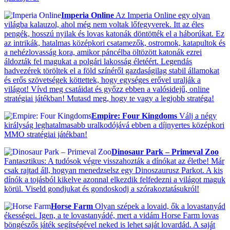
Imperia Online
Az Imperia Online egy olyan
világba kalauzol, ahol még nem voltak lőfegyverek. Itt az éles
pengék, hosszú nyilak és lovas katonák döntötték el a háborúkat. Ez
az intrikák, hatalmas középkori csatamezők, ostromok, katapultok és
a nehézlovasság kora, amikor páncélba öltözött katonák ezrei
áldozták fel magukat a polgári lakosság életéért. Legendás
hadvezérek töröltek el a föld színéről gazdaságilag stabil államokat
és erős szövetségek köttettek, hogy egységes erővel uralják a
világot! Vívd meg csatáidat és győzz ebben a valósidejű, online
stratégiai játékban! Mutasd meg, hogy te vagy a legjobb stratéga!
Empire: Four Kingdoms
Válj a négy
királyság leghatalmasabb uralkodójává ebben a díjnyertes középkori
MMO stratégiai játékban!
Dinosaur Park – Primeval Zoo
Fantasztikus: A tudósok végre visszahozták a dínókat az életbe! Már
csak rajtad áll, hogyan menedzselsz egy Dinoszaurusz Parkot. A kis
dínók a tojásból kikelve azonnal elkezdik felfedezni a világot maguk
körül. Viseld gondjukat és gondoskodj a szórakoztatásukról!
Horse Farm
Olyan szépek a lovaid, ők a lovastanyád
ékességei. Igen, a te lovastanyádé, mert a vidám Horse Farm lovas
böngészős játék segítségével neked is lehet saját lovardád. A saját