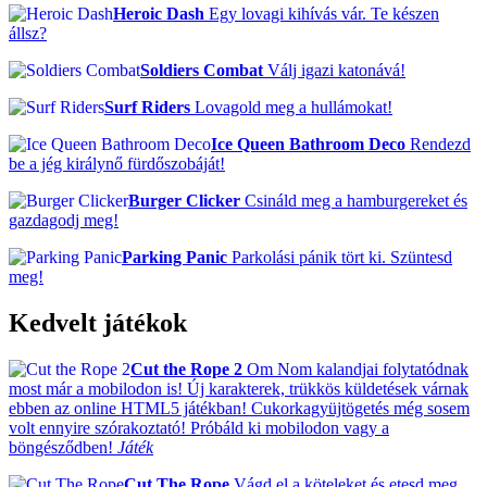
Heroic Dash
Egy lovagi kihívás vár. Te készen
állsz?
Soldiers Combat
Válj igazi katonává!
Surf Riders
Lovagold meg a hullámokat!
Ice Queen Bathroom Deco
Rendezd
be a jég királynő fürdőszobáját!
Burger Clicker
Csináld meg a hamburgereket és
gazdagodj meg!
Parking Panic
Parkolási pánik tört ki. Szüntesd
meg!
Kedvelt játékok
Cut the Rope 2
Om Nom kalandjai folytatódnak
most már a mobilodon is! Új karakterek, trükkös küldetések várnak
ebben az online HTML5 játékban! Cukorkagyüjtögetés még sosem
volt ennyire szórakoztató! Próbáld ki mobilodon vagy a
böngésződben!
Játék
Cut The Rope
Vágd el a köteleket és etesd meg