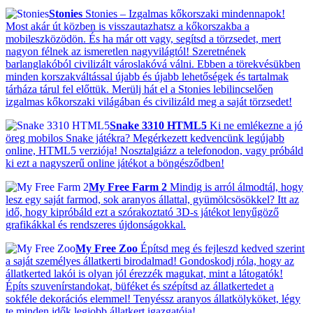
Stonies
Stonies – Izgalmas kőkorszaki mindennapok!
Most akár út közben is visszautazhatsz a kőkorszakba a
mobileszközödön. És ha már ott vagy, segítsd a törzsedet, mert
nagyon félnek az ismeretlen nagyvilágtól! Szeretnének
barlanglakóból civilizált városlakóvá válni. Ebben a törekvésükben
minden korszakváltással újabb és újabb lehetőségek és tartalmak
tárháza tárul fel előttük. Merülj hát el a Stonies lebilincselően
izgalmas kőkorszaki világában és civilizáld meg a saját törzsedet!
Snake 3310 HTML5
Ki ne emlékezne a jó
öreg mobilos Snake játékra? Megérkezett kedvencünk legújabb
online, HTML5 verziója! Nosztalgiázz a telefonodon, vagy próbáld
ki ezt a nagyszerű online játékot a böngésződben!
My Free Farm 2
Mindig is arról álmodtál, hogy
lesz egy saját farmod, sok aranyos állattal, gyümölcsösökkel? Itt az
idő, hogy kipróbáld ezt a szórakoztató 3D-s játékot lenyűgöző
grafikákkal és rendszeres újdonságokkal.
My Free Zoo
Építsd meg és fejleszd kedved szerint
a saját személyes állatkerti birodalmad! Gondoskodj róla, hogy az
állatkerted lakói is olyan jól érezzék magukat, mint a látogatók!
Építs szuvenírstandokat, büféket és szépítsd az állatkertedet a
sokféle dekorációs elemmel! Tenyéssz aranyos állatkölyköket, légy
te minden idők legjobb állatkert igazgatója!