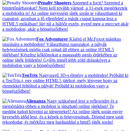
Penalty Shooters
Szereted a focit? Szereted a
büntetőpárbajokat? Nem kell tovább várnod, a 11-esek megérkeztek
a mobilodra is! Az online ügyességi játék során te választhatod ki
csapatod, azonban a fő ellenfeled a másik csapat kapusa lesz a
HTML5 mókában! Járj túl a hálóőr eszén, nyerd meg a meccset akár
a mobilodon, akár a böngésződben!
Fox Adventurer
Kísérd el Mr.Foxot mágikus
utazására a mobilodon! Választhatsz napszakot, a pályák
befejezésének módja csak rajtad áll ebben az online HTML5
játékban! Készítsz kőklónokat a magasabb ugrás érdekében az
online játék felületén! Gyűjts minél több zöld drágakövet a
mobilodon vagy a böngésződben!
TenTrix
Nagyszerű 3D-s élmény a mobilodra! Próbáld ki
a TenTrix-t, egy online HTML5 játékot, mely lényege hogy az
elemekkel feltöltsd a pályát! Próbáld ki mobilodon vagy a
böngésződben!
Alienanza
Nagy szükséged lesz a reflexeidre és a
memóriádra ebben a mobilon is játszható online játékban! Te
meddig tudod követni az idegeneket? Az online játék során egyre
kevesebb időd lesz, és a képek is felgyorsulnak. Döntsd meg saját
rekordodat, és mérkőzz meg barátaiddal a html5 játék során!