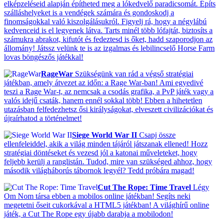
elképzeléseid alapján építheted meg a lókedvelő paradicsomát. Építs
szálláshelyeket is a vendégek számára és gondoskodj a
finomságokkal való kiszolgálásukról. Figyelj rá, hogy a négylábú
kedvenceid is el legyenek látva. Tarts minél több lófajtát, biztosíts a
számukra abrakot, kifutót és fedeztesd is őket, hadd szaporodjon az
állomány! Játssz velünk te is az izgalmas és lebilincselő Horse Farm
lovas böngészős játékkal!
RageWar
Szükségünk van rád a végső stratégiai
játékban, amely átvezet az időn: a Rage War-ban! Ami egyedivé
teszi a Rage War-t, az nemcsak a csodás grafika, a PvP játék vagy a
valós idejű csaták, hanem ennél sokkal több! Ebben a hihetetlen
utazásban felfedezhetsz ősi királyságokat, elveszett civilizációkat és
újraírhatod a történelmet!
Siege World War II
Csapj össze
ellenfeleiddel, akik a világ minden tájáról játszanak ellened! Hozz
stratégiai döntéseket és vezesd jól a katonai műveleteket, hogy
feljebb kerülj a ranglistán. Tudod, mire van szükséged ahhoz, hogy
második világháborús tábornok legyél? Tedd próbára magad!
Cut The Rope: Time Travel
Légy
Om Nom társa ebben a mobilos online játékban! Segíts neki
megetetni őseit cukorkával a HTML5 játékban! A világhírű online
játék, a Cut The Rope egy újabb darabja a mobilodon!