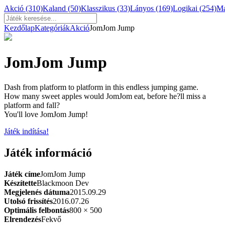
Akció
(310)
Kaland
(50)
Klasszikus
(33)
Lányos
(169)
Logikai
(254)
M
Kezdőlap
Kategóriák
Akció
JomJom Jump
JomJom Jump
Dash from platform to platform in this endless jumping game.
How many sweet apples would JomJom eat, before he?ll miss a
platform and fall?
You'll love JomJom Jump!
Játék indítása!
Játék információ
Játék címe
JomJom Jump
Készítette
Blackmoon Dev
Megjelenés dátuma
2015.09.29
Utolsó frissítés
2016.07.26
Optimális felbontás
800 × 500
Elrendezés
Fekvő