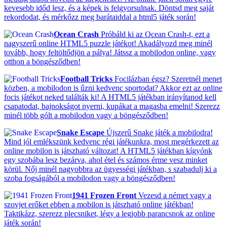
kevesebb időd lesz, és a képek is felgyorsulnak. Döntsd meg saját
rekordodat, és mérkőzz meg barátaiddal a html5 játék során!
Ocean Crash
Próbáld ki az Ocean Crash-t, ezt a
nagyszerű online HTML5 puzzle játékot! Akadályozd meg minél
tovább, hogy feltöltődjön a pálya! Játssz a mobilodon online, vagy
otthon a böngésződben!
Football Tricks
Focilázban égsz? Szeretnél menet
közben, a mobilodon is űzni kedvenc sportodat? Akkor ezt az online
focis játékot neked találták ki! A HTML5 játékban irányítanod kell
csapatodat, bajnokságot nyerni, kupákat a magasba emelni! Szerezz
minél több gólt a mobilodon vagy a böngésződben!
Snake Escape
Újszerű Snake játék a mobilodra!
Mind jól emlékszünk kedvenc régi játékunkra, most megérkezett az
online mobilon is játszható változat! A HTML5 játékban kígyónk
egy szobába lesz bezárva, ahol étel és számos érme vesz minket
körül. Nőj minél nagyobbra az ügyességi játékban, s szabadulj ki a
szoba fogságából a mobilodon vagy a böngésződben!
1941 Frozen Front
Vezesd a német vagy a
szovjet erőket ebben a mobilon is játszható online játékban!
Taktikázz, szerezz plecsniket, légy a legjobb parancsnok az online
játék során!