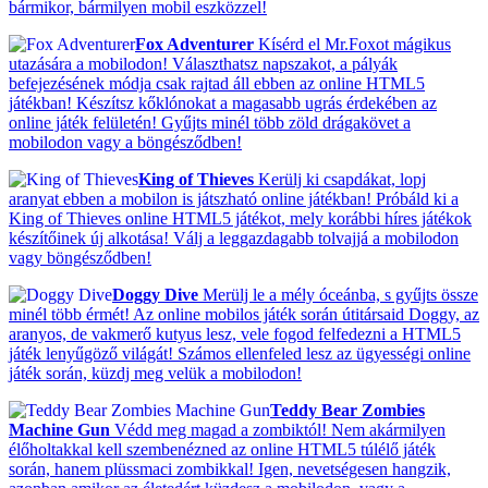
bármikor, bármilyen mobil eszközzel!
Fox Adventurer
Kísérd el Mr.Foxot mágikus
utazására a mobilodon! Választhatsz napszakot, a pályák
befejezésének módja csak rajtad áll ebben az online HTML5
játékban! Készítsz kőklónokat a magasabb ugrás érdekében az
online játék felületén! Gyűjts minél több zöld drágakövet a
mobilodon vagy a böngésződben!
King of Thieves
Kerülj ki csapdákat, lopj
aranyat ebben a mobilon is játszható online játékban! Próbáld ki a
King of Thieves online HTML5 játékot, mely korábbi híres játékok
készítőinek új alkotása! Válj a leggazdagabb tolvajjá a mobilodon
vagy böngésződben!
Doggy Dive
Merülj le a mély óceánba, s gyűjts össze
minél több érmét! Az online mobilos játék során útitársaid Doggy, az
aranyos, de vakmerő kutyus lesz, vele fogod felfedezni a HTML5
játék lenyűgöző világát! Számos ellenfeled lesz az ügyességi online
játék során, küzdj meg velük a mobilodon!
Teddy Bear Zombies
Machine Gun
Védd meg magad a zombiktól! Nem akármilyen
élőholtakkal kell szembenézned az online HTML5 túlélő játék
során, hanem plüssmaci zombikkal! Igen, nevetségesen hangzik,