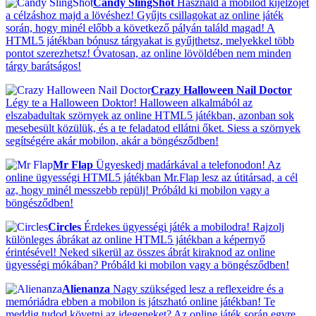
Candy SlingShot
Használd a mobilod kijelzőjét
a célzáshoz majd a lövéshez! Gyűjts csillagokat az online játék
során, hogy minél előbb a következő pályán találd magad! A
HTML5 játékban bónusz tárgyakat is gyűjthetsz, melyekkel több
pontot szerezhetsz! Óvatosan, az online lövöldében nem minden
tárgy barátságos!
Crazy Halloween Nail Doctor
Légy te a Halloween Doktor! Halloween alkalmából az
elszabadultak szörnyek az online HTML5 játékban, azonban sok
mesebesült közülük, és a te feladatod ellátni őket. Siess a szörnyek
segítségére akár mobilon, akár a böngésződben!
Mr Flap
Ügyeskedj madárkával a telefonodon! Az
online ügyességi HTML5 játékban Mr.Flap lesz az útitársad, a cél
az, hogy minél messzebb repülj! Próbáld ki mobilon vagy a
böngésződben!
Circles
Érdekes ügyességi játék a mobilodra! Rajzolj
különleges ábrákat az online HTML5 játékban a képernyő
érintésével! Neked sikerül az összes ábrát kiraknod az online
ügyességi mókában? Próbáld ki mobilon vagy a böngésződben!
Alienanza
Nagy szükséged lesz a reflexeidre és a
memóriádra ebben a mobilon is játszható online játékban! Te
meddig tudod követni az idegeneket? Az online játék során egyre