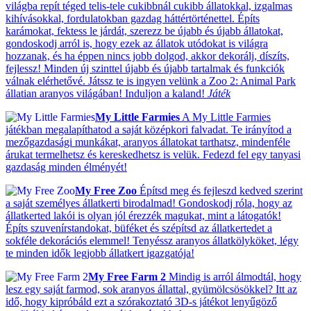
világba repít téged telis-tele cukibbnál cukibb állatokkal, izgalmas
kihívásokkal, fordulatokban gazdag háttértörténettel. Építs
karámokat, fektess le járdát, szerezz be újabb és újabb állatokat,
gondoskodj arról is, hogy ezek az állatok utódokat is világra
hozzanak, és ha éppen nincs jobb dolgod, akkor dekorálj, díszíts,
fejlessz! Minden új szinttel újabb és újabb tartalmak és funkciók
válnak elérhetővé. Játssz te is ingyen velünk a Zoo 2: Animal Park
állatian aranyos világában! Induljon a kaland!
Játék
My Little Farmies
A My Little Farmies
játékban megalapíthatod a saját középkori falvadat. Te irányítod a
mezőgazdasági munkákat, aranyos állatokat tarthatsz, mindenféle
árukat termelhetsz és kereskedhetsz is velük. Fedezd fel egy tanyasi
gazdaság minden élményét!
My Free Zoo
Építsd meg és fejleszd kedved szerint
a saját személyes állatkerti birodalmad! Gondoskodj róla, hogy az
állatkerted lakói is olyan jól érezzék magukat, mint a látogatók!
Építs szuvenírstandokat, büféket és szépítsd az állatkertedet a
sokféle dekorációs elemmel! Tenyéssz aranyos állatkölyköket, légy
te minden idők legjobb állatkert igazgatója!
My Free Farm 2
Mindig is arról álmodtál, hogy
lesz egy saját farmod, sok aranyos állattal, gyümölcsösökkel? Itt az
idő, hogy kipróbáld ezt a szórakoztató 3D-s játékot lenyűgöző