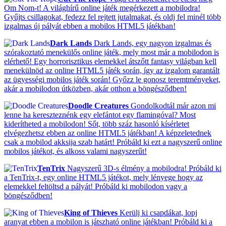
Om Nom-t! A világhírű online játék megérkezett a mobilodra!
Gyűjts csillagokat, fedezz fel rejtett jutalmakat, és oldj fel minél több
izgalmas új pályát ebben a mobilos HTML5 játékban!
Dark Lands
Dark Lands, egy nagyon izgalmas és
szórakoztató menekülős online játék, mely most már a mobilodon is
elérhető! Egy horrorisztikus elemekkel átszőtt fantasy világban kell
menekülnöd az online HTML5 játék során, így az izgalom garantált
az ügyességi mobilos játék során! Győzz le gonosz teremtményeket,
akár a mobilodon útközben, akár otthon a böngésződben!
Doodle Creatures
Gondolkodtál már azon mi
lenne ha kereszteznénk egy elefántot egy flamingóval? Most
kiderítheted a mobilodon! Sőt, több száz hasonló kísérletet
elvégezhetsz ebben az online HTML5 játékban! A képzeletednek
csak a mobilod akksija szab határt! Próbáld ki ezt a nagyszerű online
mobilos játékot, és alkoss valami nagyszerűt!
TenTrix
Nagyszerű 3D-s élmény a mobilodra! Próbáld ki
a TenTrix-t, egy online HTML5 játékot, mely lényege hogy az
elemekkel feltöltsd a pályát! Próbáld ki mobilodon vagy a
böngésződben!
King of Thieves
Kerülj ki csapdákat, lopj
aranyat ebben a mobilon is játszható online játékban! Próbáld ki a