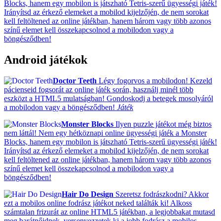
Blocks, hanem egy mobilon is játszható Tetris-szerű ügyességi játék!
Irányítsd az érkező elemeket a mobilod kijelzőjén, de nem sorokat
kell feltöltened az online játékban, hanem három vagy több azonos
színű elemet kell összekapcsolnod a mobilodon vagy a
böngésződben!
Android játékok
Doctor Teeth
Légy fogorvos a mobilodon! Kezeld
pácienseid fogsorát az online játék során, használj minél több
eszközt a HTML5 mulatságban! Gondoskodj a betegek mosolyáról
a mobilodon vagy a böngésződben!
Játék
Monster Blocks
Ilyen puzzle játékot még biztos
nem láttál! Nem egy hétköznapi online ügyességi játék a Monster
Blocks, hanem egy mobilon is játszható Tetris-szerű ügyességi játék!
Irányítsd az érkező elemeket a mobilod kijelzőjén, de nem sorokat
kell feltöltened az online játékban, hanem három vagy több azonos
színű elemet kell összekapcsolnod a mobilodon vagy a
böngésződben!
Hair Do Design
Szeretsz fodrászkodni? Akkor
ezt a mobilos online fodrász játékot neked találták ki! Alkoss
számtalan frizurát az online HTML5 játékban, a legjobbakat mutasd
meg barátnőidnek, versenyezzetek ki a jobb fodrász a mobilos