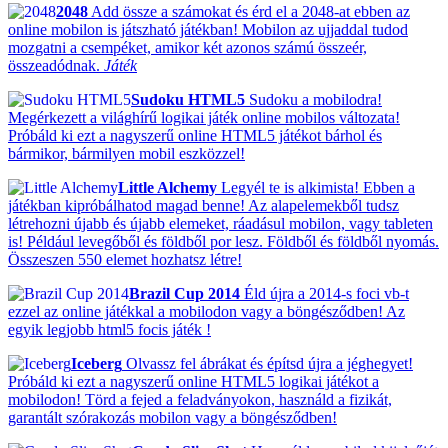
2048
Add össze a számokat és érd el a 2048-at ebben az
online mobilon is játszható játékban! Mobilon az ujjaddal tudod
mozgatni a csempéket, amikor két azonos számú összeér,
összeadódnak.
Játék
Sudoku HTML5
Sudoku a mobilodra!
Megérkezett a világhírű logikai játék online mobilos változata!
Próbáld ki ezt a nagyszerű online HTML5 játékot bárhol és
bármikor, bármilyen mobil eszközzel!
Little Alchemy
Legyél te is alkimista! Ebben a
játékban kipróbálhatod magad benne! Az alapelemekből tudsz
létrehozni újabb és újabb elemeket, ráadásul mobilon, vagy tableten
is! Például levegőből és földből por lesz. Földből és földből nyomás.
Összeszen 550 elemet hozhatsz létre!
Brazil Cup 2014
Éld újra a 2014-s foci vb-t
ezzel az online játékkal a mobilodon vagy a böngésződben! Az
egyik legjobb html5 focis játék !
Iceberg
Olvassz fel ábrákat és építsd újra a jéghegyet!
Próbáld ki ezt a nagyszerű online HTML5 logikai játékot a
mobilodon! Törd a fejed a feladványokon, használd a fizikát,
garantált szórakozás mobilon vagy a böngésződben!