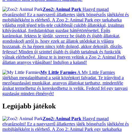
Zoo2: Animal Park
Hagyd magad
elvarázsolni! Ez a nagyszerű állatkertes játék böngészős játékként és
mobiljátékként is elérhető. A Zoo 2: Animal Park egy tarkabarka
világba repít téged telis-tele cukibbnál cukibb állatokkal, izgalmas
kihívásokkal, fordulatokban gazdag háttértörténettel. Építs
karámokat, fektess le járdát, szerezz be újabb és újabb állatokat,
gondoskodj arról is, hogy ezek az állatok utódokat is világra
hozzanak, és ha éppen nincs jobb dolgod, akkor dekorálj, díszíts,
fejlessz! Minden új szinttel újabb és újabb tartalmak és funkciók
válnak elérhetővé. Játssz te is ingyen velünk a Zoo 2: Animal Park
állatian aranyos világában! Induljon a kaland!
My Little Farmies
A My Little Farmies
játékban megalapíthatod a saját középkori falvadat. Te irányítod a
mezőgazdasági munkákat, aranyos állatokat tarthatsz, mindenféle
árukat termelhetsz és kereskedhetsz is velük. Fedezd fel egy tanyasi
gazdaság minden élményét!
Legújabb játékok
Zoo2: Animal Park
Hagyd magad
elvarázsolni! Ez a nagyszerű állatkertes játék böngészős játékként és
mobiljátékként is elérhető. A Zoo 2: Animal Park egy tarkabarka