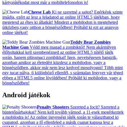
kártyajátékodat most már a mobiltelefonodon is!
Cheese Lab
Ki ne szeretné a sajtot? Egérkénk szinte
imádja, ezért az lesz a feladatod az online HTML5 játékban, hogy
megetesd az éhes ki állatkát! Mindezt a mobilodon is megteheted
útközben,vagy otthon a böngésződben! Próbáld ki ezt az aranyos
online játékot!
Teddy Bear Zombies
Machine Gun
Védd meg magad a zombiktól! Nem akármilyen
élőholtakkal kell szembenézned az online HTML5 túlélő játék
során, hanem plüssmaci zombikkal! Igen, nevetségesen hangzik,
azonban amikor az életedért küzdesz a mobilodon, vagy a
böngésződben, akkor már nem lesz kedved mosolyogni! Több mint
egy tucat pálya, 6 különböző ellenfél, s számtalan fegyver vár téged
ebben a HTML5 online lövöldében! Próbáld ki mobilodon, vagy a
böngésződben!
Android játékok
Penalty Shooters
Szereted a focit? Szereted a
büntetőpárbajokat? Nem kell tovább várnod, a 11-esek megérkeztek
a mobilodra is! Az online ügyességi játék során te választhatod ki
csapatod, azonban a fő ellenfeled a másik csapat kapusa lesz a