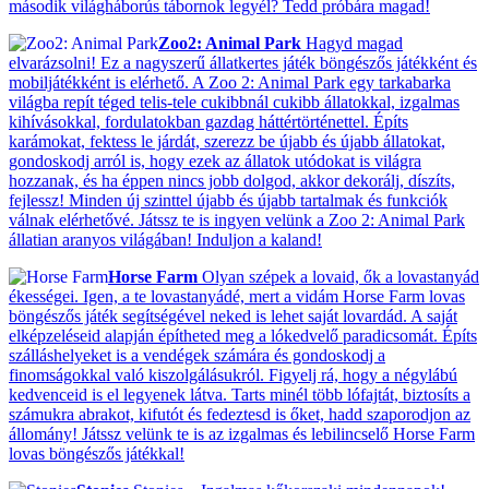
második világháborús tábornok legyél? Tedd próbára magad!
Zoo2: Animal Park
Hagyd magad
elvarázsolni! Ez a nagyszerű állatkertes játék böngészős játékként és
mobiljátékként is elérhető. A Zoo 2: Animal Park egy tarkabarka
világba repít téged telis-tele cukibbnál cukibb állatokkal, izgalmas
kihívásokkal, fordulatokban gazdag háttértörténettel. Építs
karámokat, fektess le járdát, szerezz be újabb és újabb állatokat,
gondoskodj arról is, hogy ezek az állatok utódokat is világra
hozzanak, és ha éppen nincs jobb dolgod, akkor dekorálj, díszíts,
fejlessz! Minden új szinttel újabb és újabb tartalmak és funkciók
válnak elérhetővé. Játssz te is ingyen velünk a Zoo 2: Animal Park
állatian aranyos világában! Induljon a kaland!
Horse Farm
Olyan szépek a lovaid, ők a lovastanyád
ékességei. Igen, a te lovastanyádé, mert a vidám Horse Farm lovas
böngészős játék segítségével neked is lehet saját lovardád. A saját
elképzeléseid alapján építheted meg a lókedvelő paradicsomát. Építs
szálláshelyeket is a vendégek számára és gondoskodj a
finomságokkal való kiszolgálásukról. Figyelj rá, hogy a négylábú
kedvenceid is el legyenek látva. Tarts minél több lófajtát, biztosíts a
számukra abrakot, kifutót és fedeztesd is őket, hadd szaporodjon az
állomány! Játssz velünk te is az izgalmas és lebilincselő Horse Farm
lovas böngészős játékkal!