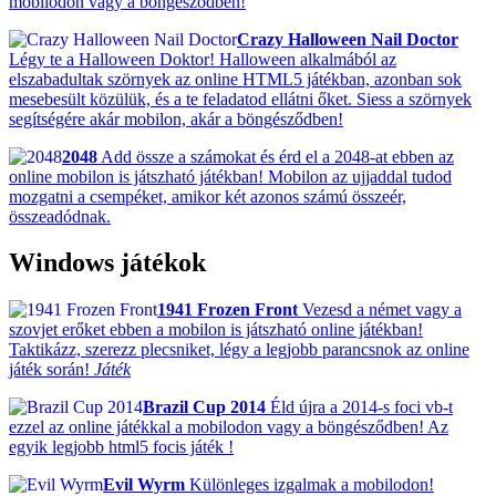
mobilodon vagy a böngésződben!
Crazy Halloween Nail Doctor
Légy te a Halloween Doktor! Halloween alkalmából az
elszabadultak szörnyek az online HTML5 játékban, azonban sok
mesebesült közülük, és a te feladatod ellátni őket. Siess a szörnyek
segítségére akár mobilon, akár a böngésződben!
2048
Add össze a számokat és érd el a 2048-at ebben az
online mobilon is játszható játékban! Mobilon az ujjaddal tudod
mozgatni a csempéket, amikor két azonos számú összeér,
összeadódnak.
Windows játékok
1941 Frozen Front
Vezesd a német vagy a
szovjet erőket ebben a mobilon is játszható online játékban!
Taktikázz, szerezz plecsniket, légy a legjobb parancsnok az online
játék során!
Játék
Brazil Cup 2014
Éld újra a 2014-s foci vb-t
ezzel az online játékkal a mobilodon vagy a böngésződben! Az
egyik legjobb html5 focis játék !
Evil Wyrm
Különleges izgalmak a mobilodon!