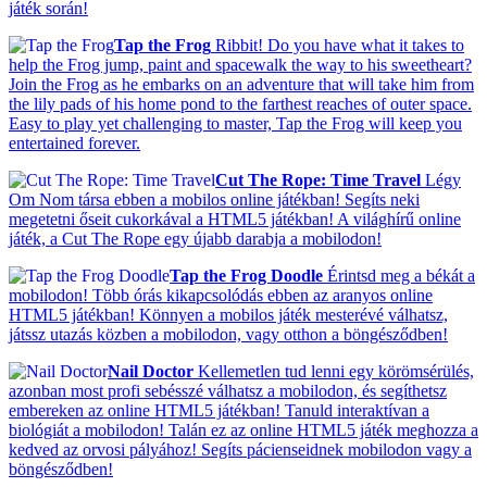
játék során!
Tap the Frog
Ribbit! Do you have what it takes to
help the Frog jump, paint and spacewalk the way to his sweetheart?
Join the Frog as he embarks on an adventure that will take him from
the lily pads of his home pond to the farthest reaches of outer space.
Easy to play yet challenging to master, Tap the Frog will keep you
entertained forever.
Cut The Rope: Time Travel
Légy
Om Nom társa ebben a mobilos online játékban! Segíts neki
megetetni őseit cukorkával a HTML5 játékban! A világhírű online
játék, a Cut The Rope egy újabb darabja a mobilodon!
Tap the Frog Doodle
Érintsd meg a békát a
mobilodon! Több órás kikapcsolódás ebben az aranyos online
HTML5 játékban! Könnyen a mobilos játék mesterévé válhatsz,
játssz utazás közben a mobilodon, vagy otthon a böngésződben!
Nail Doctor
Kellemetlen tud lenni egy körömsérülés,
azonban most profi sebésszé válhatsz a mobilodon, és segíthetsz
embereken az online HTML5 játékban! Tanuld interaktívan a
biológiát a mobilodon! Talán ez az online HTML5 játék meghozza a
kedved az orvosi pályához! Segíts pácienseidnek mobilodon vagy a
böngésződben!