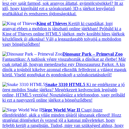
lesz egy saját farmod, sok aranyos állattal, gyümölcsösökkel? Itt az
idő, hogy kipróbáld ezt a szórakoztató 3D-s játékot lenyűgöző
grafikákkal és rendszeres újdonságokkal.
King of Thieves
Kerülj ki csapdákat, lopj
aranyat ebben a mobilon is játszható online játékban! Próbáld ki a
King of Thieves online HTML5 játékot, mely korábbi híres játékok
készítőinek új alkotása! Válj a leggazdagabb tolvajjá a mobilodon
vagy böngésződben!
Dinosaur Park – Primeval Zoo
Fantasztikus: A tudósok végre visszahozták a dínókat az életbe! Már
csak rajtad áll, hogyan menedzselsz egy Dinoszaurusz Parkot. A kis
dínók a tojásból kikelve azonnal elkezdik felfedezni a világot maguk
körül. Viseld gondjukat és gondoskodj a szórakoztatásukról!
Snake 3310 HTML5
Ki ne emlékezne a jó
öreg mobilos Snake játékra? Megérkezett kedvencünk legújabb
online, HTML5 verziója! Nosztalgiázz a telefonodon, vagy próbáld
ki ezt a nagyszerű online játékot a böngésződben!
Siege World War II
Csapj össze
ellenfeleiddel, akik a világ minden tájáról játszanak ellened! Hozz
stratégiai döntéseket és vezesd jól a katonai műveleteket, hogy
feljebb kerülj a ranglistán. Tudod, mire van szükséged ahhoz, hogy