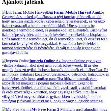
Ajánlott játékok
Big Farm: Mobile Harvest
Amikor
George bácsi neked ajándékozza a régi farmját, elérkezik az idő,
hogy nekiláss gazdálkodási képességeid fejlesztésének, és virágzó
üzletet varázsolj a benőtt termőföldekből. Ültess, takaríts be,
gondozd a termőföldjeidet, és gondoskodj az állataidról. Bizonyítsd
üzleti képességeidet, add el saját készítésű termékeidet a biopiacon.
Építs mindenféle termőföldet, ólt és termelőépületet, és díszítsd fel a
farmodat lenyűgöző dísztárgyakkal. Használd a bevételeidet a
farmod fejlesztésére és bővítésére, és válj te a világ legnagyobb
gazdájává!
Játék
Imperia Online
Az Imperia Online egy olyan
világba kalauzol, ahol még nem voltak lőfegyverek. Itt az éles
pengék, hosszú nyilak és lovas katonák döntötték el a háborúkat. Ez
az intrikák, hatalmas középkori csatamezők, ostromok, katapultok és
a nehézlovasság kora, amikor páncélba öltözött katonák ezrei
áldozták fel magukat a polgári lakosság életéért. Legendás
hadvezérek töröltek el a föld színéről gazdaságilag stabil államokat
és erős szövetségek köttettek, hogy egységes erővel uralják a
világot! Vívd meg csatáidat és győzz ebben a valósidejű, online
stratégiai játékban! Mutasd meg, hogy te vagy a legjobb stratéga!
My Free Farm 2
Mindig is arról álmodtál, hogy