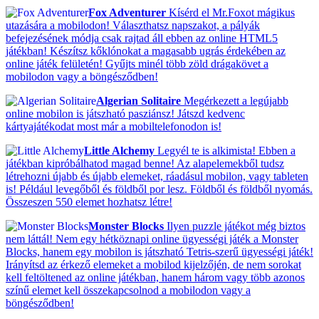
Fox Adventurer
Kísérd el Mr.Foxot mágikus
utazására a mobilodon! Választhatsz napszakot, a pályák
befejezésének módja csak rajtad áll ebben az online HTML5
játékban! Készítsz kőklónokat a magasabb ugrás érdekében az
online játék felületén! Gyűjts minél több zöld drágakövet a
mobilodon vagy a böngésződben!
Algerian Solitaire
Megérkezett a legújabb
online mobilon is játszható pasziánsz! Játszd kedvenc
kártyajátékodat most már a mobiltelefonodon is!
Little Alchemy
Legyél te is alkimista! Ebben a
játékban kipróbálhatod magad benne! Az alapelemekből tudsz
létrehozni újabb és újabb elemeket, ráadásul mobilon, vagy tableten
is! Például levegőből és földből por lesz. Földből és földből nyomás.
Összeszen 550 elemet hozhatsz létre!
Monster Blocks
Ilyen puzzle játékot még biztos
nem láttál! Nem egy hétköznapi online ügyességi játék a Monster
Blocks, hanem egy mobilon is játszható Tetris-szerű ügyességi játék!
Irányítsd az érkező elemeket a mobilod kijelzőjén, de nem sorokat
kell feltöltened az online játékban, hanem három vagy több azonos
színű elemet kell összekapcsolnod a mobilodon vagy a
böngésződben!