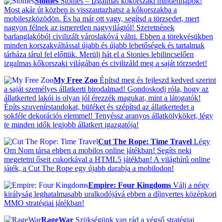
Stonies
Stonies – Izgalmas kőkorszaki mindennapok!
Most akár út közben is visszautazhatsz a kőkorszakba a
mobileszközödön. És ha már ott vagy, segítsd a törzsedet, mert
nagyon félnek az ismeretlen nagyvilágtól! Szeretnének
barlanglakóból civilizált városlakóvá válni. Ebben a törekvésükben
minden korszakváltással újabb és újabb lehetőségek és tartalmak
tárháza tárul fel előttük. Merülj hát el a Stonies lebilincselően
izgalmas kőkorszaki világában és civilizáld meg a saját törzsedet!
My Free Zoo
Építsd meg és fejleszd kedved szerint
a saját személyes állatkerti birodalmad! Gondoskodj róla, hogy az
állatkerted lakói is olyan jól érezzék magukat, mint a látogatók!
Építs szuvenírstandokat, büféket és szépítsd az állatkertedet a
sokféle dekorációs elemmel! Tenyéssz aranyos állatkölyköket, légy
te minden idők legjobb állatkert igazgatója!
Cut The Rope: Time Travel
Légy
Om Nom társa ebben a mobilos online játékban! Segíts neki
megetetni őseit cukorkával a HTML5 játékban! A világhírű online
játék, a Cut The Rope egy újabb darabja a mobilodon!
Empire: Four Kingdoms
Válj a négy
királyság leghatalmasabb uralkodójává ebben a díjnyertes középkori
MMO stratégiai játékban!
RageWar
Szükségünk van rád a végső stratégiai