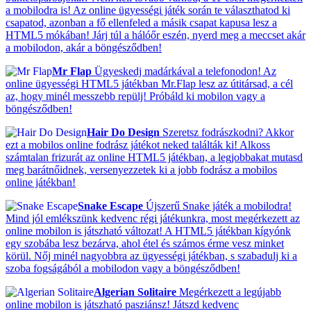
a mobilodra is! Az online ügyességi játék során te választhatod ki
csapatod, azonban a fő ellenfeled a másik csapat kapusa lesz a
HTML5 mókában! Járj túl a hálóőr eszén, nyerd meg a meccset akár
a mobilodon, akár a böngésződben!
Mr Flap
Ügyeskedj madárkával a telefonodon! Az
online ügyességi HTML5 játékban Mr.Flap lesz az útitársad, a cél
az, hogy minél messzebb repülj! Próbáld ki mobilon vagy a
böngésződben!
Hair Do Design
Szeretsz fodrászkodni? Akkor
ezt a mobilos online fodrász játékot neked találták ki! Alkoss
számtalan frizurát az online HTML5 játékban, a legjobbakat mutasd
meg barátnőidnek, versenyezzetek ki a jobb fodrász a mobilos
online játékban!
Snake Escape
Újszerű Snake játék a mobilodra!
Mind jól emlékszünk kedvenc régi játékunkra, most megérkezett az
online mobilon is játszható változat! A HTML5 játékban kígyónk
egy szobába lesz bezárva, ahol étel és számos érme vesz minket
körül. Nőj minél nagyobbra az ügyességi játékban, s szabadulj ki a
szoba fogságából a mobilodon vagy a böngésződben!
Algerian Solitaire
Megérkezett a legújabb
online mobilon is játszható pasziánsz! Játszd kedvenc