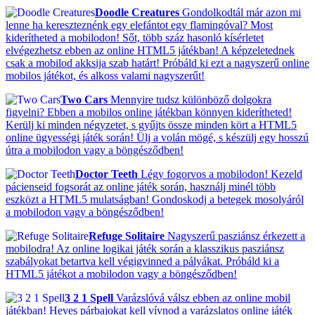
Doodle Creatures
Gondolkodtál már azon mi
lenne ha kereszteznénk egy elefántot egy flamingóval? Most
kiderítheted a mobilodon! Sőt, több száz hasonló kísérletet
elvégezhetsz ebben az online HTML5 játékban! A képzeletednek
csak a mobilod akksija szab határt! Próbáld ki ezt a nagyszerű online
mobilos játékot, és alkoss valami nagyszerűt!
Two Cars
Mennyire tudsz különböző dolgokra
figyelni? Ebben a mobilos online játékban könnyen kiderítheted!
Kerülj ki minden négyzetet, s gyűjts össze minden kört a HTML5
online ügyességi játék során! Ülj a volán mögé, s készülj egy hosszú
útra a mobilodon vagy a böngésződben!
Doctor Teeth
Légy fogorvos a mobilodon! Kezeld
pácienseid fogsorát az online játék során, használj minél több
eszközt a HTML5 mulatságban! Gondoskodj a betegek mosolyáról
a mobilodon vagy a böngésződben!
Refuge Solitaire
Nagyszerű pasziánsz érkezett a
mobilodra! Az online logikai játék során a klasszikus pasziánsz
szabályokat betartva kell végigvinned a pályákat. Próbáld ki a
HTML5 játékot a mobilodon vagy a böngésződben!
3 2 1 Spell
Varázslóvá válsz ebben az online mobil
játékban! Heves párbajokat kell vívnod a varázslatos online játék