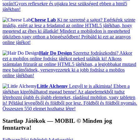
során!Gyors reflexekre és ujjakra lesz szükséged ebben a html5
játékban!
Cheese Lab
Ki ne szeretné a sajtot? Egérkénk szinte
imádja, ezért az lesz a feladatod az online HTML5 játékban, hogy
megetesd az éhes ki állatkát! Mindezt a mobilodon is megteheted
útközben,vagy otthon a böngésződben! Próbáld ki ezt az aranyos
online játékot!
Hair Do Design
Szeretsz fodrászkodni? Akkor
ezt a mobilos online fodrász játékot neked találták ki! Alkoss
számtalan frizurát az online HTML5 játékban, a legjobbakat mutasd
meg barátnőidnek, versenyezzetek ki a jobb fodrász a mobilos
online játékban!
Little Alchemy
Legyél te is alkimista! Ebben a
játékban kipróbálhatod magad benne! Az alapelemekből tudsz
létrehozni újabb és újabb elemeket, ráadásul mobilon, vagy tableten
is! Például levegőből és földből por lesz. Földből és földből nyomás.
Összeszen 550 elemet hozhatsz létre!
Startlap Játékok
— MOBIL © Minden jog
fenntartva!
Felhasználási feltételek
Adatkezelési