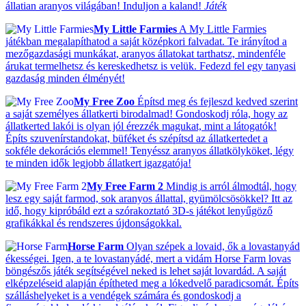
állatian aranyos világában! Induljon a kaland!
Játék
My Little Farmies
A My Little Farmies
játékban megalapíthatod a saját középkori falvadat. Te irányítod a
mezőgazdasági munkákat, aranyos állatokat tarthatsz, mindenféle
árukat termelhetsz és kereskedhetsz is velük. Fedezd fel egy tanyasi
gazdaság minden élményét!
My Free Zoo
Építsd meg és fejleszd kedved szerint
a saját személyes állatkerti birodalmad! Gondoskodj róla, hogy az
állatkerted lakói is olyan jól érezzék magukat, mint a látogatók!
Építs szuvenírstandokat, büféket és szépítsd az állatkertedet a
sokféle dekorációs elemmel! Tenyéssz aranyos állatkölyköket, légy
te minden idők legjobb állatkert igazgatója!
My Free Farm 2
Mindig is arról álmodtál, hogy
lesz egy saját farmod, sok aranyos állattal, gyümölcsösökkel? Itt az
idő, hogy kipróbáld ezt a szórakoztató 3D-s játékot lenyűgöző
grafikákkal és rendszeres újdonságokkal.
Horse Farm
Olyan szépek a lovaid, ők a lovastanyád
ékességei. Igen, a te lovastanyádé, mert a vidám Horse Farm lovas
böngészős játék segítségével neked is lehet saját lovardád. A saját
elképzeléseid alapján építheted meg a lókedvelő paradicsomát. Építs
szálláshelyeket is a vendégek számára és gondoskodj a