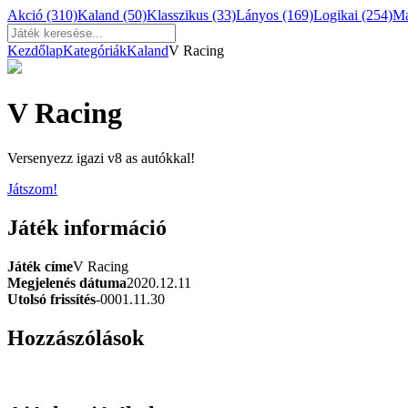
Akció
(310)
Kaland
(50)
Klasszikus
(33)
Lányos
(169)
Logikai
(254)
M
Kezdőlap
Kategóriák
Kaland
V Racing
V Racing
Versenyezz igazi v8 as autókkal!
Játszom!
Játék információ
Játék címe
V Racing
Megjelenés dátuma
2020.12.11
Utolsó frissítés
-0001.11.30
Hozzászólások