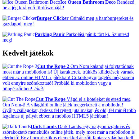
Ice Queen Bathroom Deco
Rendezd
be a jég királynő fürdőszobáját!
Burger Clicker
Csináld meg a hamburgereket és
gazdagodj meg!
Parking Panic
Parkolási pánik tört ki. Szüntesd
meg!
Kedvelt játékok
Cut the Rope 2
Om Nom kalandjai folytatódnak
most már a mobilodon is! Új karakterek, trükkös küldetések várnak
ebben az online HTML5 játékban! Cukorkagyüjtögetés még sosem
volt ennyire szórakoztató! Próbáld ki mobilodon vagy a
böngésződben!
Játék
Cut The Rope
Vágd el a köteleket és etesd meg
Om Nom-t! A világhírű online játék megérkezett a mobilodra!
Gyűjts csillagokat, fedezz fel rejtett jutalmakat, és oldj fel minél több
izgalmas új pályát ebben a mobilos HTML5 játékban!
Dark Lands
Dark Lands, egy nagyon izgalmas és
szórakoztató menekülős online játék, mely most már a mobilodon is
elérhető! Egy horrorisztikus elemekkel átszőtt fantasy világban kell