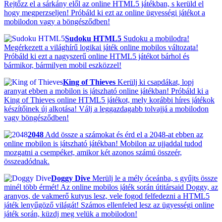
Rejtőzz el a sárkány elől az online HTML5 játékban, s kerüld el
hogy megperzseljen! Próbáld ki ezt az online ügyességi játékot a
mobilodon vagy a böngésződben!
Sudoku HTML5
Sudoku a mobilodra!
Megérkezett a világhírű logikai játék online mobilos változata!
Próbáld ki ezt a nagyszerű online HTML5 játékot bárhol és
bármikor, bármilyen mobil eszközzel!
King of Thieves
Kerülj ki csapdákat, lopj
aranyat ebben a mobilon is játszható online játékban! Próbáld ki a
King of Thieves online HTML5 játékot, mely korábbi híres játékok
készítőinek új alkotása! Válj a leggazdagabb tolvajjá a mobilodon
vagy böngésződben!
2048
Add össze a számokat és érd el a 2048-at ebben az
online mobilon is játszható játékban! Mobilon az ujjaddal tudod
mozgatni a csempéket, amikor két azonos számú összeér,
összeadódnak.
Doggy Dive
Merülj le a mély óceánba, s gyűjts össze
minél több érmét! Az online mobilos játék során útitársaid Doggy, az
aranyos, de vakmerő kutyus lesz, vele fogod felfedezni a HTML5
játék lenyűgöző világát! Számos ellenfeled lesz az ügyességi online
játék során, küzdj meg velük a mobilodon!