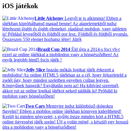
iOS játékok
Little Alchemy
Legyél te is alkimista! Ebben a
játékban kipróbálhatod magad benne! Az alapelemekből tudsz
létrehozni újabb és újabb elemeket, ráadásul mobilon, vagy tableten
is! Például levegőből és földből por lesz. Földből és földből nyomás.
Összeszen 550 elemet hozhatsz létre!
Játék
Brazil Cup 2014
Éld újra a 2014-s foci vb-t
ezzel az online játékkal a mobilodon vagy a böngésződben! Az
egyik legjobb html5 focis játék !
Jelly Slice
Igazán mókás logikai játék érkezett a
mobilodra! Az online HTML5 játékban az a cél, hogy felszeleteld a
zselét úgy, hogy minden szeletben egyetlen csillag legyen.
Könnyűnek hangzik? Egyáltalán nem az! Ha kihívást szeretnél,
akkor ezt az online logikai játékot neked találták ki! Próbáld ki
mobilon vagy böngészőben!
Two Cars
Mennyire tudsz különböző dolgokra
figyelni? Ebben a mobilos online játékban könnyen kiderítheted!
Kerülj ki minden négyzetet, s gyűjts össze minden kört a HTML5
online ügyességi játék során! Ülj a volán mögé, s készülj egy hosszú
útra a mobilodon vagy a böngésződben!