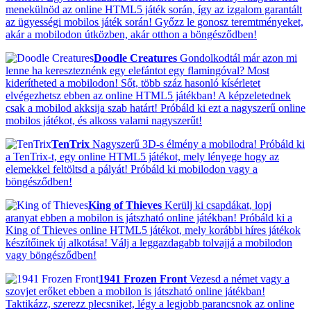
menekülnöd az online HTML5 játék során, így az izgalom garantált
az ügyességi mobilos játék során! Győzz le gonosz teremtményeket,
akár a mobilodon útközben, akár otthon a böngésződben!
Doodle Creatures
Gondolkodtál már azon mi
lenne ha kereszteznénk egy elefántot egy flamingóval? Most
kiderítheted a mobilodon! Sőt, több száz hasonló kísérletet
elvégezhetsz ebben az online HTML5 játékban! A képzeletednek
csak a mobilod akksija szab határt! Próbáld ki ezt a nagyszerű online
mobilos játékot, és alkoss valami nagyszerűt!
TenTrix
Nagyszerű 3D-s élmény a mobilodra! Próbáld ki
a TenTrix-t, egy online HTML5 játékot, mely lényege hogy az
elemekkel feltöltsd a pályát! Próbáld ki mobilodon vagy a
böngésződben!
King of Thieves
Kerülj ki csapdákat, lopj
aranyat ebben a mobilon is játszható online játékban! Próbáld ki a
King of Thieves online HTML5 játékot, mely korábbi híres játékok
készítőinek új alkotása! Válj a leggazdagabb tolvajjá a mobilodon
vagy böngésződben!
1941 Frozen Front
Vezesd a német vagy a
szovjet erőket ebben a mobilon is játszható online játékban!
Taktikázz, szerezz plecsniket, légy a legjobb parancsnok az online