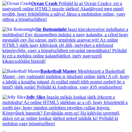
Ocean Crash
Próbáld ki az Ocean Crash-t, ezt a
nagyszerű online HTML5 puzzle játékot! Akadályozd meg minél
tovább, hogy feltöltődjön a pálya! Játssz a mobilodon online, vagy
otthon a böngésződben!
Sir Bottomtight
Igazi kincskeresésre indulhatsz a
mobilodon! Egy dzsungelben indulsz a nagy kalandra, a célod hogy
megtalálj egy ősi várost, mely temérdek aranyat rejt! Az online
HTML5 játék nagy kihívások elé állít, melyeket a telefonod
képernyőjén, vagy a böngésződben egyaránt megoldhatsz! Próbáld
ki ezt a mobilos online kalandjátékot, mely nagyszerű
kikapcsolódást biztosít!
Basketball Master
Megérkezett a Basketball
Master , egy vadonatúj mobilon is játszható online játék! A cél, hogy
a labdát a kosárba juttasd, és ezáltal minél több pontot zsebelj be a
html5 játék során! Próbáld ki Androidon, vagy iOS rendszerben!
Jelly Slice
Igazán mókás logikai játék érkezett a
mobilodra! Az online HTML5 játékban az a cél, hogy felszeleteld a
zselét úgy, hogy minden szeletben egyetlen csillag legyen.
Könnyűnek hangzik? Egyáltalán nem az! Ha kihívást szeretnél,
akkor ezt az online logikai játékot neked találták ki! Próbáld ki
mobilon vagy böngészőben!