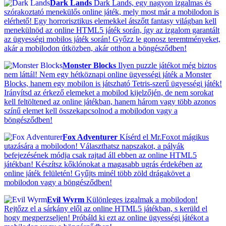
Dark Lands
Dark Lands, egy nagyon izgalmas és
szórakoztató menekülős online játék, mely most már a mobilodon is
elérhető! Egy horrorisztikus elemekkel átszőtt fantasy világban kell
menekülnöd az online HTML5 játék során, így az izgalom garantált
az ügyességi mobilos játék során! Győzz le gonosz teremtményeket,
akár a mobilodon útközben, akár otthon a böngésződben!
Monster Blocks
Ilyen puzzle játékot még biztos
nem láttál! Nem egy hétköznapi online ügyességi játék a Monster
Blocks, hanem egy mobilon is játszható Tetris-szerű ügyességi játék!
Irányítsd az érkező elemeket a mobilod kijelzőjén, de nem sorokat
kell feltöltened az online játékban, hanem három vagy több azonos
színű elemet kell összekapcsolnod a mobilodon vagy a
böngésződben!
Fox Adventurer
Kísérd el Mr.Foxot mágikus
utazására a mobilodon! Választhatsz napszakot, a pályák
befejezésének módja csak rajtad áll ebben az online HTML5
játékban! Készítsz kőklónokat a magasabb ugrás érdekében az
online játék felületén! Gyűjts minél több zöld drágakövet a
mobilodon vagy a böngésződben!
Evil Wyrm
Különleges izgalmak a mobilodon!
Rejtőzz el a sárkány elől az online HTML5 játékban, s kerüld el
hogy megperzseljen! Próbáld ki ezt az online ügyességi játékot a