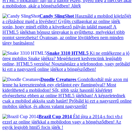
HTML5 mókában! Járj túl a hálóőr eszén, nyerd meg a meccset akár
a mobilodon, akár a böngésződben!
Játék
Candy SlingShot
Használd a mobilod kijelzőjét
a célzáshoz majd a lövéshez! Gyűjts csillagokat az online játék
során, hogy minél előbb a következő pályán találd magad! A
HTML5 játékban bónusz tárgyakat is gyűjthetsz, melyekkel több
pontot szerezhetsz! Óvatosan, az online lövöldében nem minden
tárgy barátságos!
Snake 3310 HTML5
Ki ne emlékezne a jó
öreg mobilos Snake játékra? Megérkezett kedvencünk legújabb
online, HTML5 verziója! Nosztalgiázz a telefonodon, vagy próbáld
ki ezt a nagyszerű online játékot a böngésződben!
Doodle Creatures
Gondolkodtál már azon mi
lenne ha kereszteznénk egy elefántot egy flamingóval? Most
kiderítheted a mobilodon! Sőt, több száz hasonló kísérletet
elvégezhetsz ebben az online HTML5 játékban! A képzeletednek
csak a mobilod akksija szab határt! Próbáld ki ezt a nagyszerű online
mobilos játékot, és alkoss valami nagyszerűt!
Brazil Cup 2014
Éld újra a 2014-s foci vb-t
ezzel az online játékkal a mobilodon vagy a böngésződben! Az
egyik legjobb html5 focis játék !