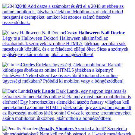
2048
Add össze a számokat és érd el a 2048-at ebben az
online mobilon is játszható játékban! Mobilon az ujjaddal tudod
mozgatni a csempéket, amikor két azonos számú összeér,
összeadódnak.
Crazy Halloween Nail Doctor
Légy te a Halloween Doktor! Halloween alkalmából az
elszabadultak szörnyek az online HTML5 játékban, azonban sok
mesebesült közülük, és a te feladatod ellátni őket. Siess a szörnyek
segítségére akár mobilon, akár a böngésződben!
Circles
Érdekes ügyességi játék a mobilodra! Rajzolj
különleges ábrákat az online HTML5 játékban a képernyő
érintésével! Neked sikerül az összes ábrát kiraknod az online
ügyességi mókában? Próbáld ki mobilon vagy a böngésződben!
Dark Lands
Dark Lands, egy nagyon izgalmas és
szórakoztató menekülős online játék, mely most már a mobilodon is
elérhető! Egy horrorisztikus elemekkel átszőtt fantasy világban kell
menekülnöd az online HTML5 játék során, így az izgalom garantált
az ügyességi mobilos játék során! Győzz le gonosz teremtményeket,
akár a mobilodon útközben, akár otthon a böngésződben!
Penalty Shooters
Szereted a focit? Szereted a
büntetőpárbajokat? Nem kell tovább várnod, a 11-esek megérkeztek