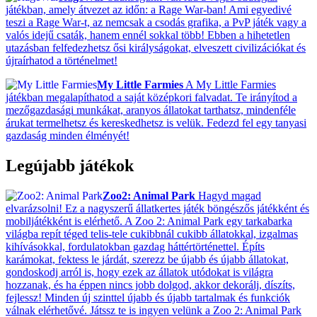
játékban, amely átvezet az időn: a Rage War-ban! Ami egyedivé
teszi a Rage War-t, az nemcsak a csodás grafika, a PvP játék vagy a
valós idejű csaták, hanem ennél sokkal több! Ebben a hihetetlen
utazásban felfedezhetsz ősi királyságokat, elveszett civilizációkat és
újraírhatod a történelmet!
My Little Farmies
A My Little Farmies
játékban megalapíthatod a saját középkori falvadat. Te irányítod a
mezőgazdasági munkákat, aranyos állatokat tarthatsz, mindenféle
árukat termelhetsz és kereskedhetsz is velük. Fedezd fel egy tanyasi
gazdaság minden élményét!
Legújabb játékok
Zoo2: Animal Park
Hagyd magad
elvarázsolni! Ez a nagyszerű állatkertes játék böngészős játékként és
mobiljátékként is elérhető. A Zoo 2: Animal Park egy tarkabarka
világba repít téged telis-tele cukibbnál cukibb állatokkal, izgalmas
kihívásokkal, fordulatokban gazdag háttértörténettel. Építs
karámokat, fektess le járdát, szerezz be újabb és újabb állatokat,
gondoskodj arról is, hogy ezek az állatok utódokat is világra
hozzanak, és ha éppen nincs jobb dolgod, akkor dekorálj, díszíts,
fejlessz! Minden új szinttel újabb és újabb tartalmak és funkciók
válnak elérhetővé. Játssz te is ingyen velünk a Zoo 2: Animal Park