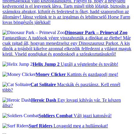
finomságokkal való kiszolgálásukról. Figyelj rá, hogy a négylábú
kedvenceid is el legyenek látva. Tarts minél több lófajtát, biztosíts a
számukra abrakot, kifutót és fedeztesd is őket, hadd szaporodjon az
állomány! Játssz velünk te is az izgalmas és lebilincselő Horse Farm
lovas böngészős játékkal!
Dinosaur Park – Primeval Zoo
Fantasztikus: A tudósok végre visszahozták a dínókat az életbe! Már
csak rajtad áll, hogyan menedzselsz egy Dinoszaurusz Parkot. A kis
dínók a tojásból kikelve azonnal elkezdik felfedezni a világot maguk
körül. Viseld gondjukat és gondoskodj a szórakoztatásukról!
Helix Jump 2
Ugrálj a végtelenbe és tovább!
Money Clicker
Kattints és gazdagodj meg!
Cat Solitaire
Macskák és pasziánsz. Kell ennél
több?
Heroic Dash
Egy lovagi kihívás vár. Te készen
állsz?
Soldiers Combat
Válj igazi katonává!
Surf Riders
Lovagold meg a hullámokat!